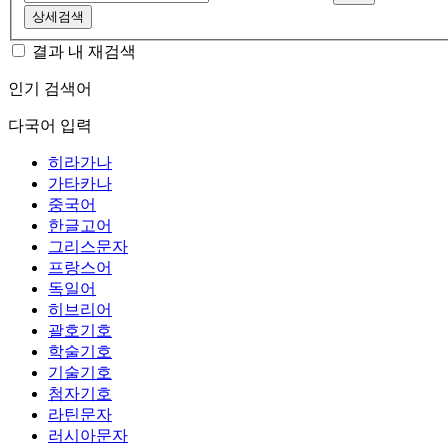
상세검색
결과 내 재검색
인기 검색어
다국어 입력
히라가나
가타카나
중국어
한글고어
그리스문자
프랑스어
독일어
히브리어
괄호기호
학술기호
기술기호
첨자기호
라틴문자
러시아문자