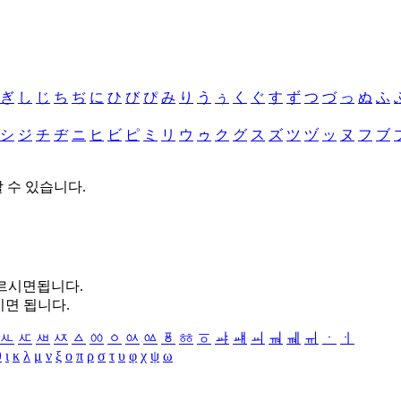
ぎ
し
じ
ち
ぢ
に
ひ
び
ぴ
み
り
う
ぅ
く
ぐ
す
ず
つ
づ
っ
ぬ
ふ
シ
ジ
チ
ヂ
ニ
ヒ
ビ
ピ
ミ
リ
ウ
ゥ
ク
グ
ス
ズ
ツ
ヅ
ッ
ヌ
フ
ブ
할 수 있습니다.
누르시면됩니다.
시면 됩니다.
ㅻ
ㅼ
ㅽ
ㅾ
ㅿ
ㆀ
ㆁ
ㆂ
ㆃ
ㆄ
ㆅ
ㆆ
ㆇ
ㆈ
ㆉ
ㆊ
ㆋ
ㆌ
ㆍ
ㆎ
θ
ι
κ
λ
μ
ν
ξ
ο
π
ρ
σ
τ
υ
φ
χ
ψ
ω