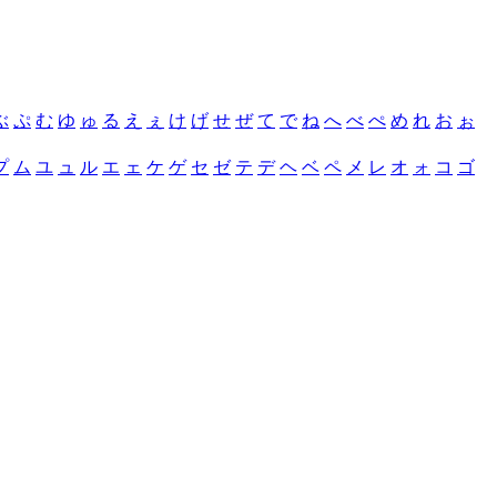
ぶ
ぷ
む
ゆ
ゅ
る
え
ぇ
け
げ
せ
ぜ
て
で
ね
へ
べ
ぺ
め
れ
お
ぉ
プ
ム
ユ
ュ
ル
エ
ェ
ケ
ゲ
セ
ゼ
テ
デ
ヘ
ベ
ペ
メ
レ
オ
ォ
コ
ゴ