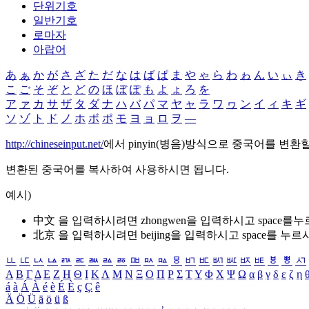
단위기호
일반기호
로마자
아랍어
あ
ぁ
か
が
さ
ざ
た
だ
な
は
ば
ぱ
ま
や
ゃ
ら
わ
ゎ
ん
い
ぃ
き
こ
ご
そ
ぞ
と
ど
の
ほ
ぼ
ぽ
も
よ
ょ
ろ
を
ア
ァ
カ
サ
ザ
タ
ダ
ナ
ハ
バ
パ
マ
ヤ
ャ
ラ
ワ
ヮ
ン
イ
ィ
キ
ギ
ソ
ゾ
ト
ド
ノ
ホ
ボ
ポ
モ
ヨ
ョ
ロ
ヲ
―
http://chineseinput.net/
에서 pinyin(병음)방식으로 중국어를 변환
변환된 중국어를 복사하여 사용하시면 됩니다.
예시)
中文 을 입력하시려면
zhongwen
을 입력하시고 space를
北京 을 입력하시려면
beijing
을 입력하시고 space를 누르
ㅥ
ㅦ
ㅧ
ㅨ
ㅩ
ㅪ
ㅫ
ㅬ
ㅭ
ㅮ
ㅯ
ㅰ
ㅱ
ㅲ
ㅳ
ㅴ
ㅵ
ㅶ
ㅷ
ㅸ
ㅹ
ㅺ
Α
Β
Γ
Δ
Ε
Ζ
Η
Θ
Ι
Κ
Λ
Μ
Ν
Ξ
Ο
Π
Ρ
Σ
Τ
Υ
Φ
Χ
Ψ
Ω
α
β
γ
δ
ε
ζ
η
á
à
Á
À
é
è
É
È
ç
Ç
ê
Ä
Ö
Ü
ä
ö
ü
ß