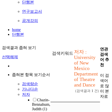
단행본
연구보고서
공개강의
home
단행본
검색결과 좁혀 보기
연관
저자 :
검색키워드
검색
University
선택해제
어 추
of New
천
Mexico
Department
좁혀본 항목 보기순서
이 검
of Theatre
색어
검색량순
and Dance
로 많
가나다순
이 본
(검색결과
1
건)
저자
자료
Chazin-
Bennahum,
Judith
(1)