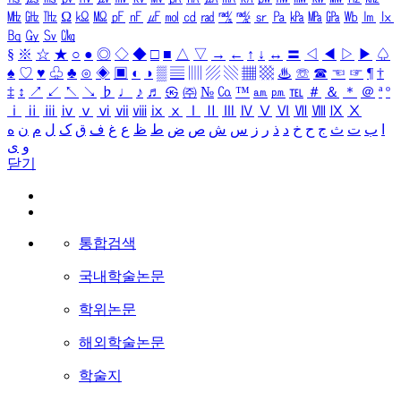
㎒
㎓
㎔
Ω
㏀
㏁
㎊
㎋
㎌
㏖
㏅
㎭
㎮
㎯
㏛
㎩
㎪
㎫
㎬
㏝
㏐
㏓
㏃
㏉
㏜
㏆
§
※
☆
★
○
●
◎
◇
◆
□
■
△
▽
→
←
↑
↓
↔
〓
◁
◀
▷
▶
♤
♠
♡
♥
♧
♣
⊙
◈
▣
◐
◑
▒
▤
▥
▨
▧
▦
▩
♨
☏
☎
☜
☞
¶
†
‡
↕
↗
↙
↖
↘
♭
♩
♪
♬
㉿
㈜
№
㏇
™
㏂
㏘
℡
＃
＆
＊
＠
ª
º
ⅰ
ⅱ
ⅲ
ⅳ
ⅴ
ⅵ
ⅶ
ⅷ
ⅸ
ⅹ
Ⅰ
Ⅱ
Ⅲ
Ⅳ
Ⅴ
Ⅵ
Ⅶ
Ⅷ
Ⅸ
Ⅹ
ا
ب
ت
ث
ج
ح
خ
د
ذ
ر
ز
س
ش
ص
ض
ط
ظ
ع
غ
ف
ق
ک
ل
م
ن
ه
و
ی
닫기
통합검색
국내학술논문
학위논문
해외학술논문
학술지