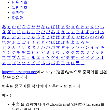
단위기호
일반기호
로마자
아랍어
あ
ぁ
か
が
さ
ざ
た
だ
な
は
ば
ぱ
ま
や
ゃ
ら
わ
ゎ
ん
い
ぃ
き
ぎ
し
じ
ち
ぢ
に
ひ
び
ぴ
み
り
う
ぅ
く
ぐ
す
ず
つ
づ
っ
ぬ
ふ
ぶ
ぷ
む
ゆ
ゅ
る
え
ぇ
け
げ
せ
ぜ
て
で
ね
へ
べ
ぺ
め
れ
お
ぉ
こ
ご
そ
ぞ
と
ど
の
ほ
ぼ
ぽ
も
よ
ょ
ろ
を
ア
ァ
カ
サ
ザ
タ
ダ
ナ
ハ
バ
パ
マ
ヤ
ャ
ラ
ワ
ヮ
ン
イ
ィ
キ
ギ
シ
ジ
チ
ヂ
ニ
ヒ
ビ
ピ
ミ
リ
ウ
ゥ
ク
グ
ス
ズ
ツ
ヅ
ッ
ヌ
フ
ブ
プ
ム
ユ
ュ
ル
エ
ェ
ケ
ゲ
セ
ゼ
テ
デ
ヘ
ベ
ペ
メ
レ
オ
ォ
コ
ゴ
ソ
ゾ
ト
ド
ノ
ホ
ボ
ポ
モ
ヨ
ョ
ロ
ヲ
―
http://chineseinput.net/
에서 pinyin(병음)방식으로 중국어를 변환
할 수 있습니다.
변환된 중국어를 복사하여 사용하시면 됩니다.
예시)
中文 을 입력하시려면
zhongwen
을 입력하시고 space를
누르시면됩니다.