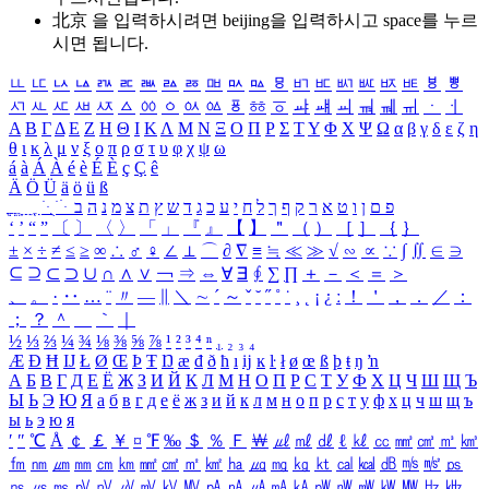
北京 을 입력하시려면
beijing
을 입력하시고 space를 누르
시면 됩니다.
ㅥ
ㅦ
ㅧ
ㅨ
ㅩ
ㅪ
ㅫ
ㅬ
ㅭ
ㅮ
ㅯ
ㅰ
ㅱ
ㅲ
ㅳ
ㅴ
ㅵ
ㅶ
ㅷ
ㅸ
ㅹ
ㅺ
ㅻ
ㅼ
ㅽ
ㅾ
ㅿ
ㆀ
ㆁ
ㆂ
ㆃ
ㆄ
ㆅ
ㆆ
ㆇ
ㆈ
ㆉ
ㆊ
ㆋ
ㆌ
ㆍ
ㆎ
Α
Β
Γ
Δ
Ε
Ζ
Η
Θ
Ι
Κ
Λ
Μ
Ν
Ξ
Ο
Π
Ρ
Σ
Τ
Υ
Φ
Χ
Ψ
Ω
α
β
γ
δ
ε
ζ
η
θ
ι
κ
λ
μ
ν
ξ
ο
π
ρ
σ
τ
υ
φ
χ
ψ
ω
á
à
Á
À
é
è
É
È
ç
Ç
ê
Ä
Ö
Ü
ä
ö
ü
ß
ְ
ֳ
ֲ
ֱ
ָ
ַ
ֵ
ֶ
ִ
ֹ
ּ
ֻ
ׂ
ׁ
ּ
ב
ה
נ
מ
צ
ת
ץ
ש
ד
ג
כ
ע
י
ח
ל
ך
ף
ק
ר
א
ט
ו
ן
ם
פ
‘
’
“
”
〔
〕
〈
〉
「
」
『
』
【
】
＂
（
）
［
］
｛
｝
±
×
÷
≠
≤
≥
∞
∴
♂
♀
∠
⊥
⌒
∂
∇
≡
≒
≪
≫
√
∽
∝
∵
∫
∬
∈
∋
⊆
⊇
⊂
⊃
∪
∩
∧
∨
￢
⇒
⇔
∀
∃
∮
∑
∏
＋
－
＜
＝
＞
、
。
·
‥
…
¨
〃
―
∥
＼
∼
´
～
ˇ
˘
˝
˚
˙
¸
˛
¡
¿
ː
！
＇
，
．
／
：
；
？
＾
＿
｀
｜
½
⅓
⅔
¼
¾
⅛
⅜
⅝
⅞
¹
²
³
⁴
ⁿ
₁
₂
₃
₄
Æ
Ð
Ħ
Ĳ
Ł
Ø
Œ
Þ
Ŧ
Ŋ
æ
đ
ð
ħ
ı
ĳ
ĸ
ŀ
ł
ø
œ
ß
þ
ŧ
ŋ
ŉ
А
Б
В
Г
Д
Е
Ё
Ж
З
И
Й
К
Л
М
Н
О
П
Р
С
Т
У
Ф
Х
Ц
Ч
Ш
Щ
Ъ
Ы
Ь
Э
Ю
Я
а
б
в
г
д
е
ё
ж
з
и
й
к
л
м
н
о
п
р
с
т
у
ф
х
ц
ч
ш
щ
ъ
ы
ь
э
ю
я
′
″
℃
Å
￠
￡
￥
¤
℉
‰
＄
％
Ｆ
￦
㎕
㎖
㎗
ℓ
㎘
㏄
㎣
㎤
㎥
㎦
㎙
㎚
㎛
㎜
㎝
㎞
㎟
㎠
㎡
㎢
㏊
㎍
㎎
㎏
㏏
㎈
㎉
㏈
㎧
㎨
㎰
㎱
㎲
㎳
㎴
㎵
㎶
㎷
㎸
㎹
㎀
㎁
㎂
㎃
㎄
㎺
㎻
㎽
㎾
㎿
㎐
㎑