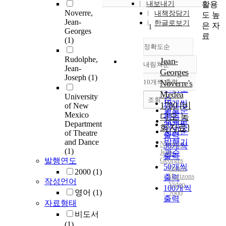
활용
내보내기
Noverre,
내책장담기
도 높
Jean-
한글로보기
은 자
1
Georges
료
(1)
정확도순
Rudolphe,
Jean-
내림차순
정확도
Jean-
Georges
Joseph
(1)
순
10개씩 출력
Noverre's
내림차순
인기도
Medea
University
순
조회
10개씩
1780 [비
of New
연도순
출력
Mexico
디오 녹
제목순
Department
20개씩
화자료]
저자순
of Theatre
출력
and Dance
발행기
Noverre,
30개씩
(1)
Jean-
관순
출력
발행연도
Georges
50개씩
Dance
2000
(1)
Horizons
출력
작성언어
Video
100개씩
영어
(1)
2000
출력
자료형태
비도서
(1)