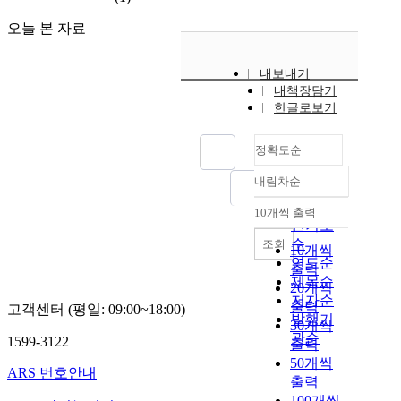
오늘 본 자료
내보내기
내책장담기
한글로보기
정확도순
내림차순
정확도
순
10개씩 출력
내림차순
인기도
순
조회
10개씩
연도순
출력
제목순
20개씩
저자순
출력
고객센터 (평일: 09:00~18:00)
발행기
30개씩
관순
1599-3122
출력
50개씩
ARS 번호안내
출력
100개씩