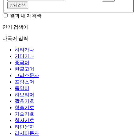
상세검색
결과 내 재검색
인기 검색어
다국어 입력
히라가나
가타카나
중국어
한글고어
그리스문자
프랑스어
독일어
히브리어
괄호기호
학술기호
기술기호
첨자기호
라틴문자
러시아문자