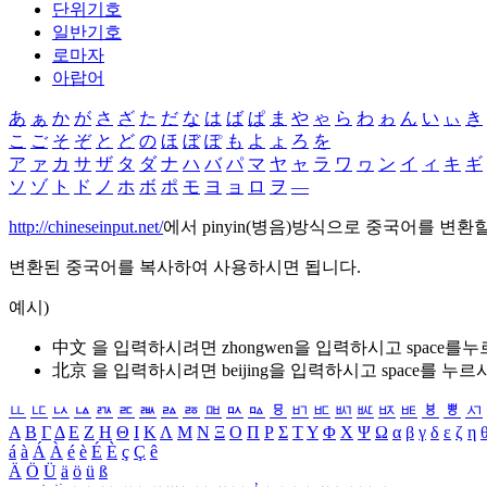
단위기호
일반기호
로마자
아랍어
あ
ぁ
か
が
さ
ざ
た
だ
な
は
ば
ぱ
ま
や
ゃ
ら
わ
ゎ
ん
い
ぃ
き
こ
ご
そ
ぞ
と
ど
の
ほ
ぼ
ぽ
も
よ
ょ
ろ
を
ア
ァ
カ
サ
ザ
タ
ダ
ナ
ハ
バ
パ
マ
ヤ
ャ
ラ
ワ
ヮ
ン
イ
ィ
キ
ギ
ソ
ゾ
ト
ド
ノ
ホ
ボ
ポ
モ
ヨ
ョ
ロ
ヲ
―
http://chineseinput.net/
에서 pinyin(병음)방식으로 중국어를 변환
변환된 중국어를 복사하여 사용하시면 됩니다.
예시)
中文 을 입력하시려면
zhongwen
을 입력하시고 space를
北京 을 입력하시려면
beijing
을 입력하시고 space를 누르
ㅥ
ㅦ
ㅧ
ㅨ
ㅩ
ㅪ
ㅫ
ㅬ
ㅭ
ㅮ
ㅯ
ㅰ
ㅱ
ㅲ
ㅳ
ㅴ
ㅵ
ㅶ
ㅷ
ㅸ
ㅹ
ㅺ
Α
Β
Γ
Δ
Ε
Ζ
Η
Θ
Ι
Κ
Λ
Μ
Ν
Ξ
Ο
Π
Ρ
Σ
Τ
Υ
Φ
Χ
Ψ
Ω
α
β
γ
δ
ε
ζ
η
á
à
Á
À
é
è
É
È
ç
Ç
ê
Ä
Ö
Ü
ä
ö
ü
ß