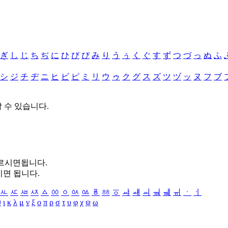
ぎ
し
じ
ち
ぢ
に
ひ
び
ぴ
み
り
う
ぅ
く
ぐ
す
ず
つ
づ
っ
ぬ
ふ
シ
ジ
チ
ヂ
ニ
ヒ
ビ
ピ
ミ
リ
ウ
ゥ
ク
グ
ス
ズ
ツ
ヅ
ッ
ヌ
フ
ブ
할 수 있습니다.
누르시면됩니다.
시면 됩니다.
ㅻ
ㅼ
ㅽ
ㅾ
ㅿ
ㆀ
ㆁ
ㆂ
ㆃ
ㆄ
ㆅ
ㆆ
ㆇ
ㆈ
ㆉ
ㆊ
ㆋ
ㆌ
ㆍ
ㆎ
θ
ι
κ
λ
μ
ν
ξ
ο
π
ρ
σ
τ
υ
φ
χ
ψ
ω