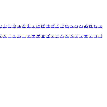
ぶ
ぷ
む
ゆ
ゅ
る
え
ぇ
け
げ
せ
ぜ
て
で
ね
へ
べ
ぺ
め
れ
お
ぉ
プ
ム
ユ
ュ
ル
エ
ェ
ケ
ゲ
セ
ゼ
テ
デ
ヘ
ベ
ペ
メ
レ
オ
ォ
コ
ゴ