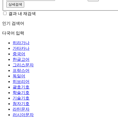
상세검색
결과 내 재검색
인기 검색어
다국어 입력
히라가나
가타카나
중국어
한글고어
그리스문자
프랑스어
독일어
히브리어
괄호기호
학술기호
기술기호
첨자기호
라틴문자
러시아문자