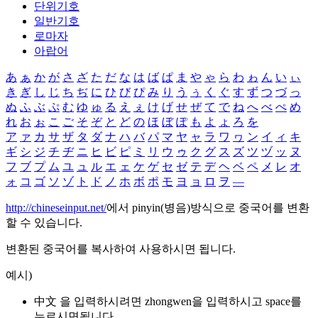
단위기호
일반기호
로마자
아랍어
あ
ぁ
か
が
さ
ざ
た
だ
な
は
ば
ぱ
ま
や
ゃ
ら
わ
ゎ
ん
い
ぃ
き
ぎ
し
じ
ち
ぢ
に
ひ
び
ぴ
み
り
う
ぅ
く
ぐ
す
ず
つ
づ
っ
ぬ
ふ
ぶ
ぷ
む
ゆ
ゅ
る
え
ぇ
け
げ
せ
ぜ
て
で
ね
へ
べ
ぺ
め
れ
お
ぉ
こ
ご
そ
ぞ
と
ど
の
ほ
ぼ
ぽ
も
よ
ょ
ろ
を
ア
ァ
カ
サ
ザ
タ
ダ
ナ
ハ
バ
パ
マ
ヤ
ャ
ラ
ワ
ヮ
ン
イ
ィ
キ
ギ
シ
ジ
チ
ヂ
ニ
ヒ
ビ
ピ
ミ
リ
ウ
ゥ
ク
グ
ス
ズ
ツ
ヅ
ッ
ヌ
フ
ブ
プ
ム
ユ
ュ
ル
エ
ェ
ケ
ゲ
セ
ゼ
テ
デ
ヘ
ベ
ペ
メ
レ
オ
ォ
コ
ゴ
ソ
ゾ
ト
ド
ノ
ホ
ボ
ポ
モ
ヨ
ョ
ロ
ヲ
―
http://chineseinput.net/
에서 pinyin(병음)방식으로 중국어를 변환
할 수 있습니다.
변환된 중국어를 복사하여 사용하시면 됩니다.
예시)
中文 을 입력하시려면
zhongwen
을 입력하시고 space를
누르시면됩니다.