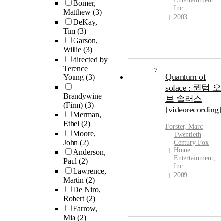
Entertainment
Bomer,
Inc.
Matthew
(3)
2003
DeKay,
Tim
(3)
Garson,
Willie
(3)
directed by
Terence
7
Quantum of
Young
(3)
solace : 퀀텀 오
Brandywine
브 솔러스
(Firm)
(3)
[videorecording]
Merman,
Ethel
(2)
Forster, Marc
Moore,
Twentieth
John
(2)
Century Fox
Home
Anderson,
Entertainment,
Paul
(2)
Inc
Lawrence,
2009
Martin
(2)
De Niro,
Robert
(2)
Farrow,
Mia
(2)