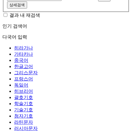
상세검색
결과 내 재검색
인기 검색어
다국어 입력
히라가나
가타카나
중국어
한글고어
그리스문자
프랑스어
독일어
히브리어
괄호기호
학술기호
기술기호
첨자기호
라틴문자
러시아문자