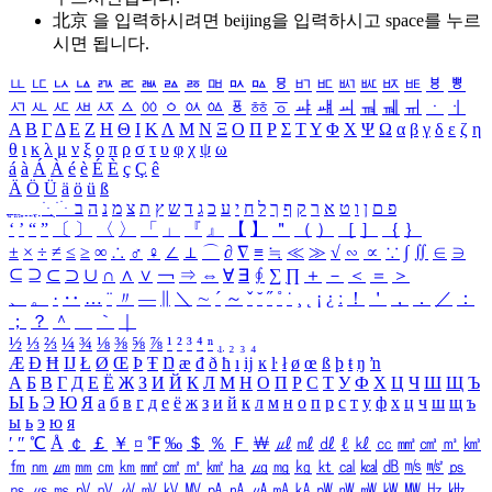
北京 을 입력하시려면
beijing
을 입력하시고 space를 누르
시면 됩니다.
ㅥ
ㅦ
ㅧ
ㅨ
ㅩ
ㅪ
ㅫ
ㅬ
ㅭ
ㅮ
ㅯ
ㅰ
ㅱ
ㅲ
ㅳ
ㅴ
ㅵ
ㅶ
ㅷ
ㅸ
ㅹ
ㅺ
ㅻ
ㅼ
ㅽ
ㅾ
ㅿ
ㆀ
ㆁ
ㆂ
ㆃ
ㆄ
ㆅ
ㆆ
ㆇ
ㆈ
ㆉ
ㆊ
ㆋ
ㆌ
ㆍ
ㆎ
Α
Β
Γ
Δ
Ε
Ζ
Η
Θ
Ι
Κ
Λ
Μ
Ν
Ξ
Ο
Π
Ρ
Σ
Τ
Υ
Φ
Χ
Ψ
Ω
α
β
γ
δ
ε
ζ
η
θ
ι
κ
λ
μ
ν
ξ
ο
π
ρ
σ
τ
υ
φ
χ
ψ
ω
á
à
Á
À
é
è
É
È
ç
Ç
ê
Ä
Ö
Ü
ä
ö
ü
ß
ְ
ֳ
ֲ
ֱ
ָ
ַ
ֵ
ֶ
ִ
ֹ
ּ
ֻ
ׂ
ׁ
ּ
ב
ה
נ
מ
צ
ת
ץ
ש
ד
ג
כ
ע
י
ח
ל
ך
ף
ק
ר
א
ט
ו
ן
ם
פ
‘
’
“
”
〔
〕
〈
〉
「
」
『
』
【
】
＂
（
）
［
］
｛
｝
±
×
÷
≠
≤
≥
∞
∴
♂
♀
∠
⊥
⌒
∂
∇
≡
≒
≪
≫
√
∽
∝
∵
∫
∬
∈
∋
⊆
⊇
⊂
⊃
∪
∩
∧
∨
￢
⇒
⇔
∀
∃
∮
∑
∏
＋
－
＜
＝
＞
、
。
·
‥
…
¨
〃
―
∥
＼
∼
´
～
ˇ
˘
˝
˚
˙
¸
˛
¡
¿
ː
！
＇
，
．
／
：
；
？
＾
＿
｀
｜
½
⅓
⅔
¼
¾
⅛
⅜
⅝
⅞
¹
²
³
⁴
ⁿ
₁
₂
₃
₄
Æ
Ð
Ħ
Ĳ
Ł
Ø
Œ
Þ
Ŧ
Ŋ
æ
đ
ð
ħ
ı
ĳ
ĸ
ŀ
ł
ø
œ
ß
þ
ŧ
ŋ
ŉ
А
Б
В
Г
Д
Е
Ё
Ж
З
И
Й
К
Л
М
Н
О
П
Р
С
Т
У
Ф
Х
Ц
Ч
Ш
Щ
Ъ
Ы
Ь
Э
Ю
Я
а
б
в
г
д
е
ё
ж
з
и
й
к
л
м
н
о
п
р
с
т
у
ф
х
ц
ч
ш
щ
ъ
ы
ь
э
ю
я
′
″
℃
Å
￠
￡
￥
¤
℉
‰
＄
％
Ｆ
￦
㎕
㎖
㎗
ℓ
㎘
㏄
㎣
㎤
㎥
㎦
㎙
㎚
㎛
㎜
㎝
㎞
㎟
㎠
㎡
㎢
㏊
㎍
㎎
㎏
㏏
㎈
㎉
㏈
㎧
㎨
㎰
㎱
㎲
㎳
㎴
㎵
㎶
㎷
㎸
㎹
㎀
㎁
㎂
㎃
㎄
㎺
㎻
㎽
㎾
㎿
㎐
㎑