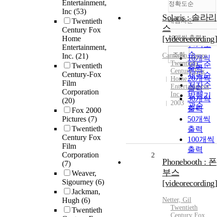
Entertainment,
정확도순
Inc
(53)
Solaris : 솔라리
Twentieth
내림차순
정확도
스
Century Fox
순
[videorecording]
10개씩 출력
Home
내림차
인기도
Entertainment,
순
조회
Inc.
(21)
Cameron, James
10개씩
Twentieth
연도순
Twentieth
출력
Century Fox
Century-Fox
제목순
20개씩
Home
Film
저자순
Entertainment
출력
Corporation
Inc.
발행기
30개씩
(20)
2003
관순
출력
Fox 2000
Pictures
(7)
50개씩
Twentieth
출력
Century Fox
100개씩
Film
출력
Corporation
2
Phonebooth : 폰
(7)
부스
Weaver,
Sigourney
(6)
[videorecording]
Jackman,
Hugh
(6)
Netter, Gil
Twentieth
Twentieth
Century Fox