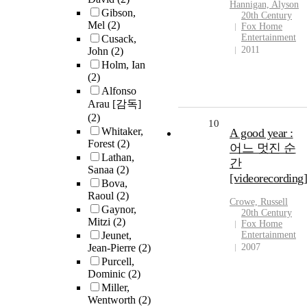
Hannigan, Alyson
Gibson,
20th Century
Mel
(2)
Fox Home
Entertainment
Cusack,
2011
John
(2)
Holm, Ian
(2)
Alfonso
Arau [감독]
(2)
10
Whitaker,
A good year :
Forest
(2)
어느 멋진 순
Lathan,
간
Sanaa
(2)
[videorecording]
Bova,
Raoul
(2)
Crowe, Russell
Gaynor,
20th Century
Mitzi
(2)
Fox Home
Jeunet,
Entertainment
Jean-Pierre
(2)
2007
Purcell,
Dominic
(2)
Miller,
Wentworth
(2)