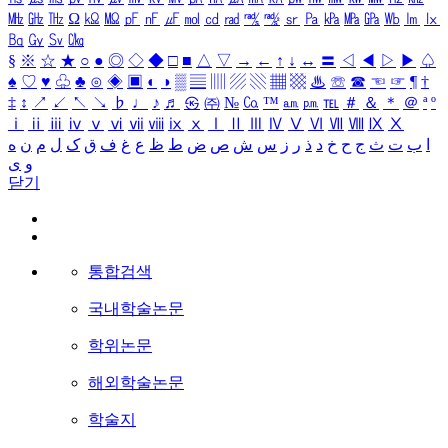
㎒
㎓
㎔
Ω
㏀
㏁
㎊
㎋
㎌
㏖
㏅
㎭
㎮
㎯
㏛
㎩
㎪
㎫
㎬
㏝
㏐
㏓
㏃
㏉
㏜
㏆
§
※
☆
★
○
●
◎
◇
◆
□
■
△
▽
→
←
↑
↓
↔
〓
◁
◀
▷
▶
♤
♠
♡
♥
♧
♣
⊙
◈
▣
◐
◑
▒
▤
▥
▨
▧
▦
▩
♨
☏
☎
☜
☞
¶
†
‡
↕
↗
↙
↖
↘
♭
♩
♪
♬
㉿
㈜
№
㏇
™
㏂
㏘
℡
＃
＆
＊
＠
ª
º
ⅰ
ⅱ
ⅲ
ⅳ
ⅴ
ⅵ
ⅶ
ⅷ
ⅸ
ⅹ
Ⅰ
Ⅱ
Ⅲ
Ⅳ
Ⅴ
Ⅵ
Ⅶ
Ⅷ
Ⅸ
Ⅹ
ا
ب
ت
ث
ج
ح
خ
د
ذ
ر
ز
س
ش
ص
ض
ط
ظ
ع
غ
ف
ق
ک
ل
م
ن
ه
و
ی
닫기
통합검색
국내학술논문
학위논문
해외학술논문
학술지