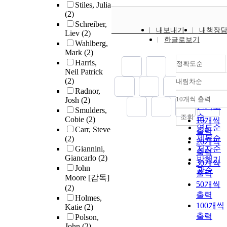
Stiles, Julia
(2)
Schreiber,
내보내기
내책장
Liev
(2)
한글로보기
Wahlberg,
Mark
(2)
Harris,
정확도순
Neil Patrick
(2)
내림차순
정확도
Radnor,
순
10개씩 출력
Josh
(2)
내림차
인기도
Smulders,
순
조회
Cobie
(2)
10개씩
연도순
Carr, Steve
출력
제목순
(2)
20개씩
Giannini,
저자순
출력
Giancarlo
(2)
발행기
30개씩
John
관순
출력
Moore [감독]
50개씩
(2)
출력
Holmes,
100개씩
Katie
(2)
출력
Polson,
John
(2)