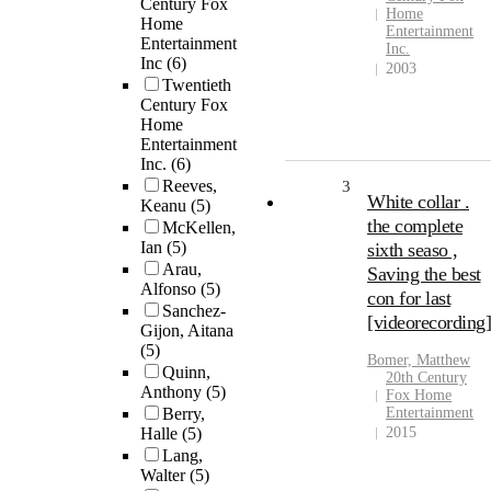
Century Fox
Home
Home
Entertainment
Entertainment
Inc.
Inc
(6)
2003
Twentieth
Century Fox
Home
Entertainment
Inc.
(6)
Reeves,
3
White collar .
Keanu
(5)
the complete
McKellen,
Ian
(5)
sixth seaso ,
Arau,
Saving the best
Alfonso
(5)
con for last
Sanchez-
[videorecording]
Gijon, Aitana
(5)
Bomer, Matthew
Quinn,
20th Century
Anthony
(5)
Fox Home
Berry,
Entertainment
Halle
(5)
2015
Lang,
Walter
(5)