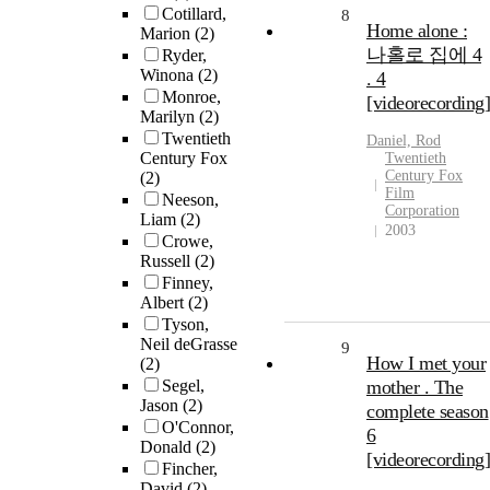
Cotillard,
8
Home alone :
Marion
(2)
나홀로 집에 4
Ryder,
Winona
(2)
. 4
Monroe,
[videorecording]
Marilyn
(2)
Twentieth
Daniel, Rod
Century Fox
Twentieth
Century Fox
(2)
Film
Neeson,
Corporation
Liam
(2)
2003
Crowe,
Russell
(2)
Finney,
Albert
(2)
Tyson,
Neil deGrasse
9
How I met your
(2)
Segel,
mother . The
Jason
(2)
complete season
O'Connor,
6
Donald
(2)
[videorecording]
Fincher,
David
(2)