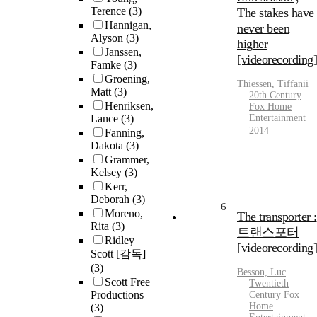
Terence
(3)
The stakes have
Hannigan,
never been
Alyson
(3)
higher
Janssen,
[videorecording]
Famke
(3)
Groening,
Thiessen, Tiffanii
Matt
(3)
20th Century
Henriksen,
Fox Home
Lance
(3)
Entertainment
2014
Fanning,
Dakota
(3)
Grammer,
Kelsey
(3)
Kerr,
Deborah
(3)
6
Moreno,
The transporter :
Rita
(3)
트랜스포터
Ridley
[videorecording]
Scott [감독]
(3)
Besson, Luc
Scott Free
Twentieth
Productions
Century Fox
Home
(3)