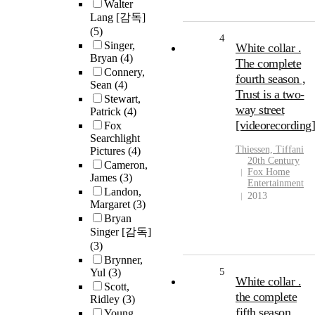
Walter
Lang [감독]
(5)
4
Singer,
White collar .
Bryan
(4)
The complete
Connery,
fourth season ,
Sean
(4)
Trust is a two-
Stewart,
way street
Patrick
(4)
[videorecording]
Fox
Searchlight
Thiessen, Tiffani
Pictures
(4)
20th Century
Cameron,
Fox Home
James
(3)
Entertainment
Landon,
2013
Margaret
(3)
Bryan
Singer [감독]
(3)
Brynner,
5
Yul
(3)
White collar .
Scott,
the complete
Ridley
(3)
fifth season ,
Young,