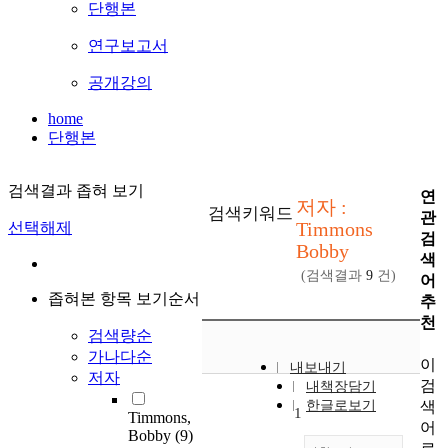
단행본
연구보고서
공개강의
home
단행본
검색결과 좁혀 보기
연
저자 :
검색키워드
관
Timmons
선택해제
검
Bobby
색
(검색결과
9
건)
어
좁혀본 항목 보기순서
추
천
검색량순
가나다순
이
내보내기
저자
검
내책장담기
색
한글로보기
1
Timmons,
어
Bobby
(9)