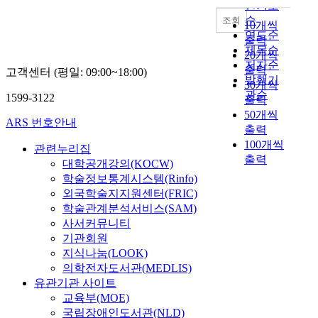
내림차순
인기도
순
조회
10개씩
연도순
출력
제목순
20개씩
저자순
출력
고객센터 (평일: 09:00~18:00)
발행기
30개씩
관순
1599-3122
출력
50개씩
ARS 번호안내
출력
100개씩
관련누리집
출력
대학공개강의(KOCW)
학술정보통계시스템(Rinfo)
외국학술지지원센터(FRIC)
학술관계분석서비스(SAM)
사서커뮤니티
기관회원
지식나눔(LOOK)
의학전자도서관(MEDLIS)
유관기관 사이트
교육부(MOE)
국립장애인도서관(NLD)