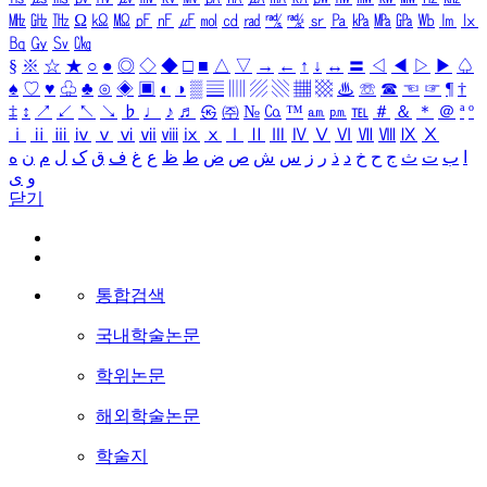
㎒
㎓
㎔
Ω
㏀
㏁
㎊
㎋
㎌
㏖
㏅
㎭
㎮
㎯
㏛
㎩
㎪
㎫
㎬
㏝
㏐
㏓
㏃
㏉
㏜
㏆
§
※
☆
★
○
●
◎
◇
◆
□
■
△
▽
→
←
↑
↓
↔
〓
◁
◀
▷
▶
♤
♠
♡
♥
♧
♣
⊙
◈
▣
◐
◑
▒
▤
▥
▨
▧
▦
▩
♨
☏
☎
☜
☞
¶
†
‡
↕
↗
↙
↖
↘
♭
♩
♪
♬
㉿
㈜
№
㏇
™
㏂
㏘
℡
＃
＆
＊
＠
ª
º
ⅰ
ⅱ
ⅲ
ⅳ
ⅴ
ⅵ
ⅶ
ⅷ
ⅸ
ⅹ
Ⅰ
Ⅱ
Ⅲ
Ⅳ
Ⅴ
Ⅵ
Ⅶ
Ⅷ
Ⅸ
Ⅹ
ا
ب
ت
ث
ج
ح
خ
د
ذ
ر
ز
س
ش
ص
ض
ط
ظ
ع
غ
ف
ق
ک
ل
م
ن
ه
و
ی
닫기
통합검색
국내학술논문
학위논문
해외학술논문
학술지