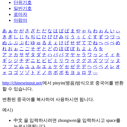
단위기호
일반기호
로마자
아랍어
あ
ぁ
か
が
さ
ざ
た
だ
な
は
ば
ぱ
ま
や
ゃ
ら
わ
ゎ
ん
い
ぃ
き
ぎ
し
じ
ち
ぢ
に
ひ
び
ぴ
み
り
う
ぅ
く
ぐ
す
ず
つ
づ
っ
ぬ
ふ
ぶ
ぷ
む
ゆ
ゅ
る
え
ぇ
け
げ
せ
ぜ
て
で
ね
へ
べ
ぺ
め
れ
お
ぉ
こ
ご
そ
ぞ
と
ど
の
ほ
ぼ
ぽ
も
よ
ょ
ろ
を
ア
ァ
カ
サ
ザ
タ
ダ
ナ
ハ
バ
パ
マ
ヤ
ャ
ラ
ワ
ヮ
ン
イ
ィ
キ
ギ
シ
ジ
チ
ヂ
ニ
ヒ
ビ
ピ
ミ
リ
ウ
ゥ
ク
グ
ス
ズ
ツ
ヅ
ッ
ヌ
フ
ブ
プ
ム
ユ
ュ
ル
エ
ェ
ケ
ゲ
セ
ゼ
テ
デ
ヘ
ベ
ペ
メ
レ
オ
ォ
コ
ゴ
ソ
ゾ
ト
ド
ノ
ホ
ボ
ポ
モ
ヨ
ョ
ロ
ヲ
―
http://chineseinput.net/
에서 pinyin(병음)방식으로 중국어를 변환
할 수 있습니다.
변환된 중국어를 복사하여 사용하시면 됩니다.
예시)
中文 을 입력하시려면
zhongwen
을 입력하시고 space를
누르시면됩니다.