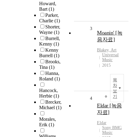
Howard,
Bart
(1)
Parker,
Charlie
(1)
Shorter,
3
Wayne
(1)
Moanin' [녹
Burrell,
음자료]
Kenny
(1)
Kenny
Blakey, Art
Universal
Burrell
(1)
Music
Brooks,
2015
Tina
(1)
Hanna,
Roland
(1)
목
차
Hancock,
보
Herbie
(1)
기
4
Brecker,
Eldar [녹음
Michael
(1)
자료]
Morales,
Eldar
Erik
(1)
Sony BMG
Music
Williams,