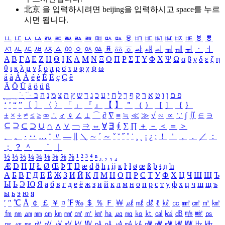
北京 을 입력하시려면
beijing
을 입력하시고 space를 누르
시면 됩니다.
ㅥ
ㅦ
ㅧ
ㅨ
ㅩ
ㅪ
ㅫ
ㅬ
ㅭ
ㅮ
ㅯ
ㅰ
ㅱ
ㅲ
ㅳ
ㅴ
ㅵ
ㅶ
ㅷ
ㅸ
ㅹ
ㅺ
ㅻ
ㅼ
ㅽ
ㅾ
ㅿ
ㆀ
ㆁ
ㆂ
ㆃ
ㆄ
ㆅ
ㆆ
ㆇ
ㆈ
ㆉ
ㆊ
ㆋ
ㆌ
ㆍ
ㆎ
Α
Β
Γ
Δ
Ε
Ζ
Η
Θ
Ι
Κ
Λ
Μ
Ν
Ξ
Ο
Π
Ρ
Σ
Τ
Υ
Φ
Χ
Ψ
Ω
α
β
γ
δ
ε
ζ
η
θ
ι
κ
λ
μ
ν
ξ
ο
π
ρ
σ
τ
υ
φ
χ
ψ
ω
á
à
Á
À
é
è
É
È
ç
Ç
ê
Ä
Ö
Ü
ä
ö
ü
ß
ְ
ֳ
ֲ
ֱ
ָ
ַ
ֵ
ֶ
ִ
ֹ
ּ
ֻ
ׂ
ׁ
ּ
ב
ה
נ
מ
צ
ת
ץ
ש
ד
ג
כ
ע
י
ח
ל
ך
ף
ק
ר
א
ט
ו
ן
ם
פ
‘
’
“
”
〔
〕
〈
〉
「
」
『
』
【
】
＂
（
）
［
］
｛
｝
±
×
÷
≠
≤
≥
∞
∴
♂
♀
∠
⊥
⌒
∂
∇
≡
≒
≪
≫
√
∽
∝
∵
∫
∬
∈
∋
⊆
⊇
⊂
⊃
∪
∩
∧
∨
￢
⇒
⇔
∀
∃
∮
∑
∏
＋
－
＜
＝
＞
、
。
·
‥
…
¨
〃
―
∥
＼
∼
´
～
ˇ
˘
˝
˚
˙
¸
˛
¡
¿
ː
！
＇
，
．
／
：
；
？
＾
＿
｀
｜
½
⅓
⅔
¼
¾
⅛
⅜
⅝
⅞
¹
²
³
⁴
ⁿ
₁
₂
₃
₄
Æ
Ð
Ħ
Ĳ
Ł
Ø
Œ
Þ
Ŧ
Ŋ
æ
đ
ð
ħ
ı
ĳ
ĸ
ŀ
ł
ø
œ
ß
þ
ŧ
ŋ
ŉ
А
Б
В
Г
Д
Е
Ё
Ж
З
И
Й
К
Л
М
Н
О
П
Р
С
Т
У
Ф
Х
Ц
Ч
Ш
Щ
Ъ
Ы
Ь
Э
Ю
Я
а
б
в
г
д
е
ё
ж
з
и
й
к
л
м
н
о
п
р
с
т
у
ф
х
ц
ч
ш
щ
ъ
ы
ь
э
ю
я
′
″
℃
Å
￠
￡
￥
¤
℉
‰
＄
％
Ｆ
￦
㎕
㎖
㎗
ℓ
㎘
㏄
㎣
㎤
㎥
㎦
㎙
㎚
㎛
㎜
㎝
㎞
㎟
㎠
㎡
㎢
㏊
㎍
㎎
㎏
㏏
㎈
㎉
㏈
㎧
㎨
㎰
㎱
㎲
㎳
㎴
㎵
㎶
㎷
㎸
㎹
㎀
㎁
㎂
㎃
㎄
㎺
㎻
㎽
㎾
㎿
㎐
㎑