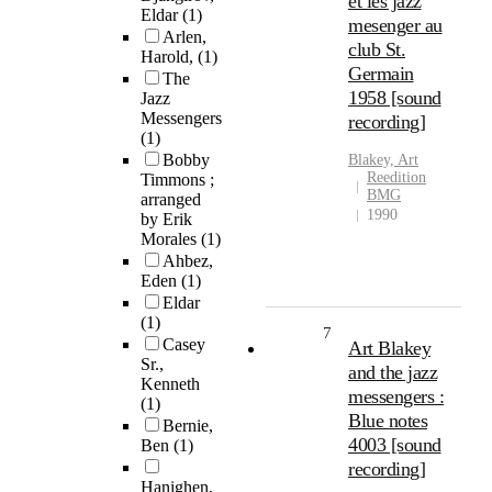
et les jazz
Eldar
(1)
mesenger au
Arlen,
club St.
Harold,
(1)
Germain
The
1958 [sound
Jazz
Messengers
recording]
(1)
Bobby
Blakey, Art
Reedition
Timmons ;
BMG
arranged
1990
by Erik
Morales
(1)
Ahbez,
Eden
(1)
Eldar
(1)
7
Casey
Art Blakey
Sr.,
and the jazz
Kenneth
messengers :
(1)
Blue notes
Bernie,
4003 [sound
Ben
(1)
recording]
Hanighen,