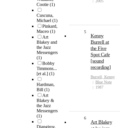
2005
Cootie
(1)
Cuscuna,
Michael
(1)
Pinkard,
Maceo
(1)
5
Kenny
Art
Burrell at
Blakey and
the Jazz
the Five
Messengers
Spot Cafe
(1)
[sound
Bobby
recording]
Timmons...
[et al.]
(1)
Burrell, Kenny
Blue Note
Hardman,
1987
Bill
(1)
Art
Blakey &
the Jazz
Messengers
(1)
6
Art Blakey
Djangirov,