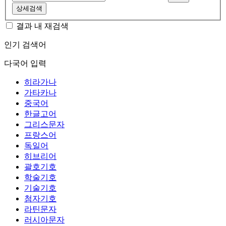
상세검색
결과 내 재검색
인기 검색어
다국어 입력
히라가나
가타카나
중국어
한글고어
그리스문자
프랑스어
독일어
히브리어
괄호기호
학술기호
기술기호
첨자기호
라틴문자
러시아문자