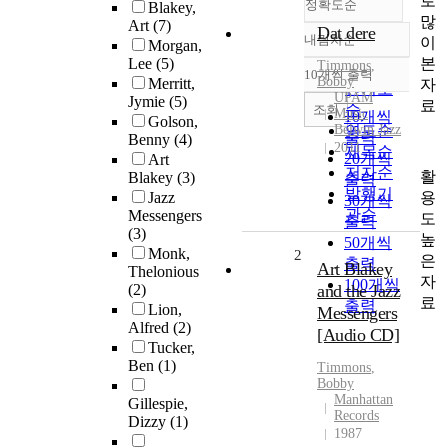
로
정확도순
Blakey,
많
Art
(7)
Dat dere
내림차순
이
Morgan,
정확도
본
Lee
(5)
Timmons
,
순
10개씩 출력
내림차순
Bobby
Merritt,
자
인기도
UPAM
Jymie
(5)
료
순
조회
Music
10개씩
Golson,
Belwin Jazz
연도순
출력
Benny
(4)
2011
제목순
20개씩
Art
저자순
활
Blakey
(3)
출력
발행기
용
Jazz
30개씩
관순
Messengers
도
출력
(3)
높
50개씩
Monk,
2
은
출력
Art Blakey
Thelonious
자
100개씩
(2)
and the Jazz
료
출력
Lion,
Messengers
Alfred
(2)
[Audio CD]
Tucker,
Ben
(1)
Timmons
,
Bobby
Manhattan
Gillespie,
Records
Dizzy
(1)
1987