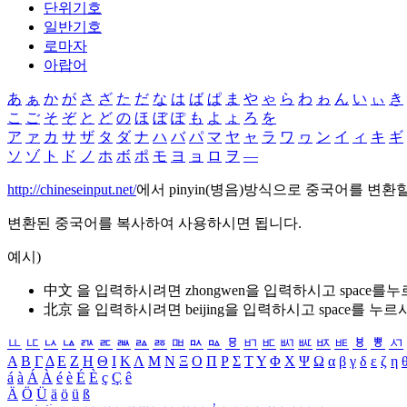
단위기호
일반기호
로마자
아랍어
あ
ぁ
か
が
さ
ざ
た
だ
な
は
ば
ぱ
ま
や
ゃ
ら
わ
ゎ
ん
い
ぃ
き
こ
ご
そ
ぞ
と
ど
の
ほ
ぼ
ぽ
も
よ
ょ
ろ
を
ア
ァ
カ
サ
ザ
タ
ダ
ナ
ハ
バ
パ
マ
ヤ
ャ
ラ
ワ
ヮ
ン
イ
ィ
キ
ギ
ソ
ゾ
ト
ド
ノ
ホ
ボ
ポ
モ
ヨ
ョ
ロ
ヲ
―
http://chineseinput.net/
에서 pinyin(병음)방식으로 중국어를 변환
변환된 중국어를 복사하여 사용하시면 됩니다.
예시)
中文 을 입력하시려면
zhongwen
을 입력하시고 space를
北京 을 입력하시려면
beijing
을 입력하시고 space를 누르
ㅥ
ㅦ
ㅧ
ㅨ
ㅩ
ㅪ
ㅫ
ㅬ
ㅭ
ㅮ
ㅯ
ㅰ
ㅱ
ㅲ
ㅳ
ㅴ
ㅵ
ㅶ
ㅷ
ㅸ
ㅹ
ㅺ
Α
Β
Γ
Δ
Ε
Ζ
Η
Θ
Ι
Κ
Λ
Μ
Ν
Ξ
Ο
Π
Ρ
Σ
Τ
Υ
Φ
Χ
Ψ
Ω
α
β
γ
δ
ε
ζ
η
á
à
Á
À
é
è
É
È
ç
Ç
ê
Ä
Ö
Ü
ä
ö
ü
ß