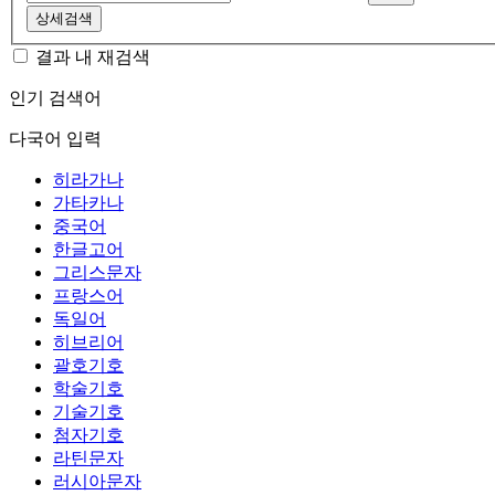
상세검색
결과 내 재검색
인기 검색어
다국어 입력
히라가나
가타카나
중국어
한글고어
그리스문자
프랑스어
독일어
히브리어
괄호기호
학술기호
기술기호
첨자기호
라틴문자
러시아문자