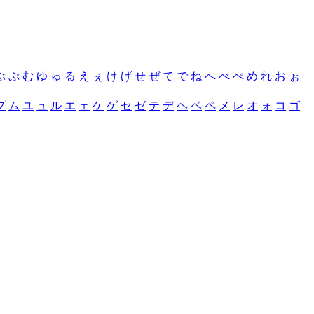
ぶ
ぷ
む
ゆ
ゅ
る
え
ぇ
け
げ
せ
ぜ
て
で
ね
へ
べ
ぺ
め
れ
お
ぉ
プ
ム
ユ
ュ
ル
エ
ェ
ケ
ゲ
セ
ゼ
テ
デ
ヘ
ベ
ペ
メ
レ
オ
ォ
コ
ゴ