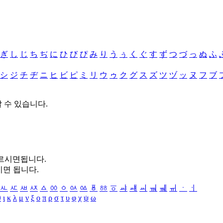
ぎ
し
じ
ち
ぢ
に
ひ
び
ぴ
み
り
う
ぅ
く
ぐ
す
ず
つ
づ
っ
ぬ
ふ
シ
ジ
チ
ヂ
ニ
ヒ
ビ
ピ
ミ
リ
ウ
ゥ
ク
グ
ス
ズ
ツ
ヅ
ッ
ヌ
フ
ブ
할 수 있습니다.
누르시면됩니다.
시면 됩니다.
ㅻ
ㅼ
ㅽ
ㅾ
ㅿ
ㆀ
ㆁ
ㆂ
ㆃ
ㆄ
ㆅ
ㆆ
ㆇ
ㆈ
ㆉ
ㆊ
ㆋ
ㆌ
ㆍ
ㆎ
θ
ι
κ
λ
μ
ν
ξ
ο
π
ρ
σ
τ
υ
φ
χ
ψ
ω