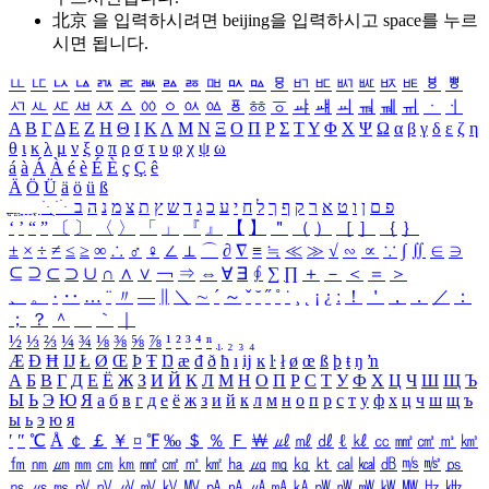
北京 을 입력하시려면
beijing
을 입력하시고 space를 누르
시면 됩니다.
ㅥ
ㅦ
ㅧ
ㅨ
ㅩ
ㅪ
ㅫ
ㅬ
ㅭ
ㅮ
ㅯ
ㅰ
ㅱ
ㅲ
ㅳ
ㅴ
ㅵ
ㅶ
ㅷ
ㅸ
ㅹ
ㅺ
ㅻ
ㅼ
ㅽ
ㅾ
ㅿ
ㆀ
ㆁ
ㆂ
ㆃ
ㆄ
ㆅ
ㆆ
ㆇ
ㆈ
ㆉ
ㆊ
ㆋ
ㆌ
ㆍ
ㆎ
Α
Β
Γ
Δ
Ε
Ζ
Η
Θ
Ι
Κ
Λ
Μ
Ν
Ξ
Ο
Π
Ρ
Σ
Τ
Υ
Φ
Χ
Ψ
Ω
α
β
γ
δ
ε
ζ
η
θ
ι
κ
λ
μ
ν
ξ
ο
π
ρ
σ
τ
υ
φ
χ
ψ
ω
á
à
Á
À
é
è
É
È
ç
Ç
ê
Ä
Ö
Ü
ä
ö
ü
ß
ְ
ֳ
ֲ
ֱ
ָ
ַ
ֵ
ֶ
ִ
ֹ
ּ
ֻ
ׂ
ׁ
ּ
ב
ה
נ
מ
צ
ת
ץ
ש
ד
ג
כ
ע
י
ח
ל
ך
ף
ק
ר
א
ט
ו
ן
ם
פ
‘
’
“
”
〔
〕
〈
〉
「
」
『
』
【
】
＂
（
）
［
］
｛
｝
±
×
÷
≠
≤
≥
∞
∴
♂
♀
∠
⊥
⌒
∂
∇
≡
≒
≪
≫
√
∽
∝
∵
∫
∬
∈
∋
⊆
⊇
⊂
⊃
∪
∩
∧
∨
￢
⇒
⇔
∀
∃
∮
∑
∏
＋
－
＜
＝
＞
、
。
·
‥
…
¨
〃
―
∥
＼
∼
´
～
ˇ
˘
˝
˚
˙
¸
˛
¡
¿
ː
！
＇
，
．
／
：
；
？
＾
＿
｀
｜
½
⅓
⅔
¼
¾
⅛
⅜
⅝
⅞
¹
²
³
⁴
ⁿ
₁
₂
₃
₄
Æ
Ð
Ħ
Ĳ
Ł
Ø
Œ
Þ
Ŧ
Ŋ
æ
đ
ð
ħ
ı
ĳ
ĸ
ŀ
ł
ø
œ
ß
þ
ŧ
ŋ
ŉ
А
Б
В
Г
Д
Е
Ё
Ж
З
И
Й
К
Л
М
Н
О
П
Р
С
Т
У
Ф
Х
Ц
Ч
Ш
Щ
Ъ
Ы
Ь
Э
Ю
Я
а
б
в
г
д
е
ё
ж
з
и
й
к
л
м
н
о
п
р
с
т
у
ф
х
ц
ч
ш
щ
ъ
ы
ь
э
ю
я
′
″
℃
Å
￠
￡
￥
¤
℉
‰
＄
％
Ｆ
￦
㎕
㎖
㎗
ℓ
㎘
㏄
㎣
㎤
㎥
㎦
㎙
㎚
㎛
㎜
㎝
㎞
㎟
㎠
㎡
㎢
㏊
㎍
㎎
㎏
㏏
㎈
㎉
㏈
㎧
㎨
㎰
㎱
㎲
㎳
㎴
㎵
㎶
㎷
㎸
㎹
㎀
㎁
㎂
㎃
㎄
㎺
㎻
㎽
㎾
㎿
㎐
㎑