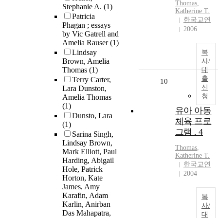
Thomas
,
Stephanie A.
(1)
Katherine T.
Patricia
한국교연
Phagan ; essays
2006
by Vic Gatrell and
Amelia Rauser
(1)
Lindsay
복
Brown, Amelia
사/
Thomas
(1)
대
출
Terry Carter,
10
신
Lara Dunston,
청
Amelia Thomas
(1)
유아 아동
Dunsto, Lara
체육 프로
(1)
그램 . 4
Sarina Singh,
Lindsay Brown,
Thomas
,
Mark Elliott, Paul
Katherine T.
Harding, Abigail
한국교연
Hole, Patrick
2004
Horton, Kate
James, Amy
Karafin, Adam
복
Karlin, Anirban
사/
Das Mahapatra,
대