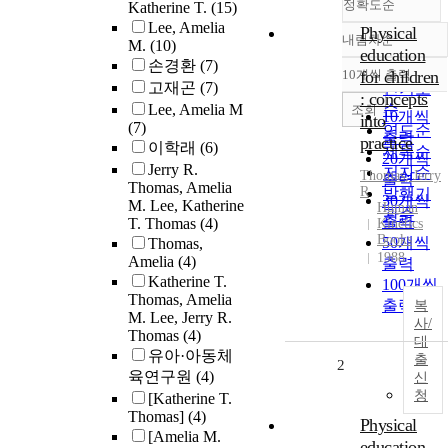
정확도순
Katherine T.
(15)
Lee, Amelia
Physical
내림차순
M.
(10)
정확도
education
손경환
(7)
순
10개씩 출력
for children
내림차순
고재곤
(7)
인기도
: concepts
Lee, Amelia M
순
조회
10개씩
into
(7)
연도순
출력
practice
이학래
(6)
제목순
20개씩
Jerry R.
저자순
Thomas
, Jerry
출력
Thomas, Amelia
R
발행기
30개씩
M. Lee, Katherine
Human
관순
출력
T. Thomas
(4)
Kinetics
Books
50개씩
Thomas,
1988
Amelia
(4)
출력
Katherine T.
100개씩
Thomas, Amelia
출력
복
M. Lee, Jerry R.
사/
Thomas
(4)
대
유아·아동체
출
2
육연구원
(4)
신
청
[Katherine T.
Thomas]
(4)
Physical
[Amelia M.
education