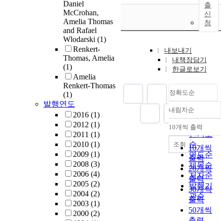
Daniel
출
McCrohan,
신
Amelia Thomas
청
and Rafael
Wlodarski
(1)
Renkert-
내보내기
Thomas, Amelia
내책장담기
(1)
한글로보기
Amelia
Renkert-Thomas
정확도순
(1)
발행연도
내림차순
정확도
2016
(1)
순
2012
(1)
10개씩 출력
내림차순
인기도
2011
(1)
2010
(1)
순
조회
10개씩
2009
(1)
연도순
출력
2008
(3)
제목순
20개씩
2006
(4)
저자순
출력
2005
(2)
발행기
30개씩
2004
(2)
관순
출력
2003
(1)
50개씩
2000
(2)
출력