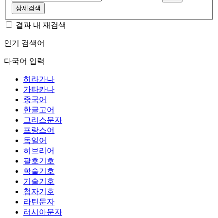
상세검색
결과 내 재검색
인기 검색어
다국어 입력
히라가나
가타카나
중국어
한글고어
그리스문자
프랑스어
독일어
히브리어
괄호기호
학술기호
기술기호
첨자기호
라틴문자
러시아문자