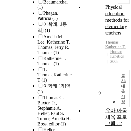
Beaumarchai
Physical
(1)
Phagan,
education
Patricia
(1)
methods for
이학래...[등
elementary
역]
(1)
teachers
Amelia M.
Lee, Katherine T.
Thomas
,
Thomas, Jerry R.
Katherine T.
Human
Thomas
(1)
Kinetics
Katherine T.
2008
Thomas
(1)
T.
Thomas,Katherine
복
T
(1)
사/
이학래 [외]역
대
(1)
출
9
신
Thomas C.
청
Baxter, Jr.,
Stephanie A.
유아 아동
Heller, Paul S.
체육 프로
Turner, Amelia H.
그램 . 2
Boss, editor
(1)
Heller,