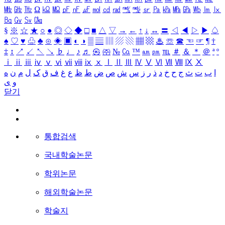
㎒
㎓
㎔
Ω
㏀
㏁
㎊
㎋
㎌
㏖
㏅
㎭
㎮
㎯
㏛
㎩
㎪
㎫
㎬
㏝
㏐
㏓
㏃
㏉
㏜
㏆
§
※
☆
★
○
●
◎
◇
◆
□
■
△
▽
→
←
↑
↓
↔
〓
◁
◀
▷
▶
♤
♠
♡
♥
♧
♣
⊙
◈
▣
◐
◑
▒
▤
▥
▨
▧
▦
▩
♨
☏
☎
☜
☞
¶
†
‡
↕
↗
↙
↖
↘
♭
♩
♪
♬
㉿
㈜
№
㏇
™
㏂
㏘
℡
＃
＆
＊
＠
ª
º
ⅰ
ⅱ
ⅲ
ⅳ
ⅴ
ⅵ
ⅶ
ⅷ
ⅸ
ⅹ
Ⅰ
Ⅱ
Ⅲ
Ⅳ
Ⅴ
Ⅵ
Ⅶ
Ⅷ
Ⅸ
Ⅹ
ا
ب
ت
ث
ج
ح
خ
د
ذ
ر
ز
س
ش
ص
ض
ط
ظ
ع
غ
ف
ق
ک
ل
م
ن
ه
و
ی
닫기
통합검색
국내학술논문
학위논문
해외학술논문
학술지