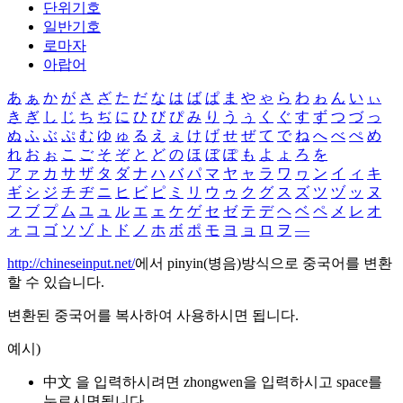
단위기호
일반기호
로마자
아랍어
あ
ぁ
か
が
さ
ざ
た
だ
な
は
ば
ぱ
ま
や
ゃ
ら
わ
ゎ
ん
い
ぃ
き
ぎ
し
じ
ち
ぢ
に
ひ
び
ぴ
み
り
う
ぅ
く
ぐ
す
ず
つ
づ
っ
ぬ
ふ
ぶ
ぷ
む
ゆ
ゅ
る
え
ぇ
け
げ
せ
ぜ
て
で
ね
へ
べ
ぺ
め
れ
お
ぉ
こ
ご
そ
ぞ
と
ど
の
ほ
ぼ
ぽ
も
よ
ょ
ろ
を
ア
ァ
カ
サ
ザ
タ
ダ
ナ
ハ
バ
パ
マ
ヤ
ャ
ラ
ワ
ヮ
ン
イ
ィ
キ
ギ
シ
ジ
チ
ヂ
ニ
ヒ
ビ
ピ
ミ
リ
ウ
ゥ
ク
グ
ス
ズ
ツ
ヅ
ッ
ヌ
フ
ブ
プ
ム
ユ
ュ
ル
エ
ェ
ケ
ゲ
セ
ゼ
テ
デ
ヘ
ベ
ペ
メ
レ
オ
ォ
コ
ゴ
ソ
ゾ
ト
ド
ノ
ホ
ボ
ポ
モ
ヨ
ョ
ロ
ヲ
―
http://chineseinput.net/
에서 pinyin(병음)방식으로 중국어를 변환
할 수 있습니다.
변환된 중국어를 복사하여 사용하시면 됩니다.
예시)
中文 을 입력하시려면
zhongwen
을 입력하시고 space를
누르시면됩니다.