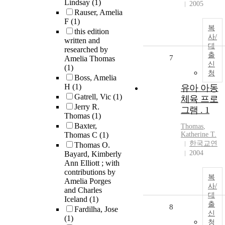
Lindsay
(1)
2005
Rauser, Amelia
F
(1)
복
this edition
사/
written and
대
researched by
출
7
Amelia Thomas
신
(1)
청
Boss, Amelia
H
(1)
유아 아동
Gatrell, Vic
(1)
체육 프로
Jerry R.
그램 . 1
Thomas
(1)
Baxter,
Thomas
,
Thomas C
(1)
Katherine T.
한국교연
Thomas O.
2004
Bayard, Kimberly
Ann Elliott ; with
contributions by
복
Amelia Porges
사/
and Charles
대
Iceland
(1)
출
8
Fardilha, Jose
신
(1)
청