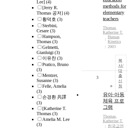
Lee]
(4)
methods for
[Jerry R.
elementary
Thomas 공저]
(4)
teachers
황덕호
(3)
Sterbini,
Thomas
,
Cesare
(3)
Katherine T.
Hampson,
Human
Thomas
(3)
Kinetics
2003
Gelmetti,
Gianluigi
(3)
이유찬
(3)
복
Pratico, Bruno
사/
(3)
대
Mentzer,
출
3
Susanne
(3)
신
Felle, Amelia
청
(3)
유아·아동
손경환 共譯
체육 프로
(3)
그램
[Katherine T.
Thomas
(3)
Thomas
,
Amelia M. Lee
Katherine T.
(3)
한국교연