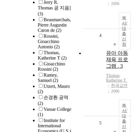
Jerry R.
2006
Thomas 공 지음]
(3)
복
Beaumarchais,
사/
Pierre Augustin
대
Caron de
(2)
출
4
Rossini,
신
Gioacchino
청
Antonio
(2)
Thomas,
유아 아동
Katherine T
(2)
체육 프로
Gioacchino
그램 . 3
Rossini
(2)
Ramey,
Thomas
,
Samuel
(2)
Katherine T.
한국교연
Utzeri, Mauro
(2)
2006
손경환 공역
(2)
복
Vassar College
사/
(1)
대
Institute for
출
5
International
신
Economics (U.S.)
청