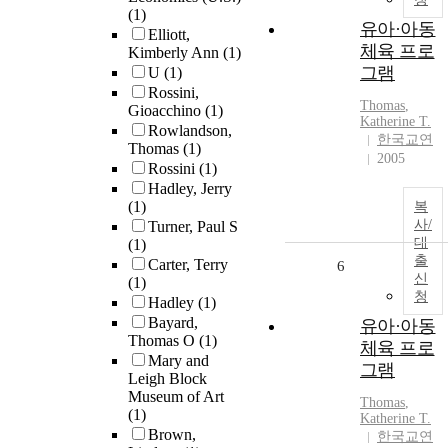
(1)
유아·아동
Elliott,
체육 프로
Kimberly Ann
(1)
그램
U
(1)
Rossini,
Thomas
,
Gioacchino
(1)
Katherine T.
Rowlandson,
한국교연
Thomas
(1)
2005
Rossini
(1)
Hadley, Jerry
(1)
복
사/
Turner, Paul S
대
(1)
출
Carter, Terry
6
신
(1)
청
Hadley
(1)
Bayard,
유아·아동
Thomas O
(1)
체육 프로
Mary and
그램
Leigh Block
Museum of Art
Thomas
,
(1)
Katherine T.
Brown,
한국교연