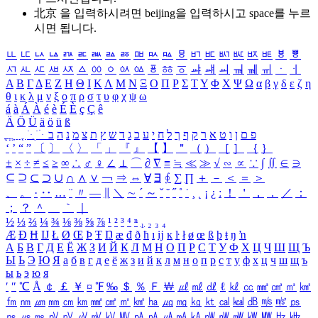
北京 을 입력하시려면
beijing
을 입력하시고 space를 누르
시면 됩니다.
ㅥ
ㅦ
ㅧ
ㅨ
ㅩ
ㅪ
ㅫ
ㅬ
ㅭ
ㅮ
ㅯ
ㅰ
ㅱ
ㅲ
ㅳ
ㅴ
ㅵ
ㅶ
ㅷ
ㅸ
ㅹ
ㅺ
ㅻ
ㅼ
ㅽ
ㅾ
ㅿ
ㆀ
ㆁ
ㆂ
ㆃ
ㆄ
ㆅ
ㆆ
ㆇ
ㆈ
ㆉ
ㆊ
ㆋ
ㆌ
ㆍ
ㆎ
Α
Β
Γ
Δ
Ε
Ζ
Η
Θ
Ι
Κ
Λ
Μ
Ν
Ξ
Ο
Π
Ρ
Σ
Τ
Υ
Φ
Χ
Ψ
Ω
α
β
γ
δ
ε
ζ
η
θ
ι
κ
λ
μ
ν
ξ
ο
π
ρ
σ
τ
υ
φ
χ
ψ
ω
á
à
Á
À
é
è
É
È
ç
Ç
ê
Ä
Ö
Ü
ä
ö
ü
ß
ְ
ֳ
ֲ
ֱ
ָ
ַ
ֵ
ֶ
ִ
ֹ
ּ
ֻ
ׂ
ׁ
ּ
ב
ה
נ
מ
צ
ת
ץ
ש
ד
ג
כ
ע
י
ח
ל
ך
ף
ק
ר
א
ט
ו
ן
ם
פ
‘
’
“
”
〔
〕
〈
〉
「
」
『
』
【
】
＂
（
）
［
］
｛
｝
±
×
÷
≠
≤
≥
∞
∴
♂
♀
∠
⊥
⌒
∂
∇
≡
≒
≪
≫
√
∽
∝
∵
∫
∬
∈
∋
⊆
⊇
⊂
⊃
∪
∩
∧
∨
￢
⇒
⇔
∀
∃
∮
∑
∏
＋
－
＜
＝
＞
、
。
·
‥
…
¨
〃
―
∥
＼
∼
´
～
ˇ
˘
˝
˚
˙
¸
˛
¡
¿
ː
！
＇
，
．
／
：
；
？
＾
＿
｀
｜
½
⅓
⅔
¼
¾
⅛
⅜
⅝
⅞
¹
²
³
⁴
ⁿ
₁
₂
₃
₄
Æ
Ð
Ħ
Ĳ
Ł
Ø
Œ
Þ
Ŧ
Ŋ
æ
đ
ð
ħ
ı
ĳ
ĸ
ŀ
ł
ø
œ
ß
þ
ŧ
ŋ
ŉ
А
Б
В
Г
Д
Е
Ё
Ж
З
И
Й
К
Л
М
Н
О
П
Р
С
Т
У
Ф
Х
Ц
Ч
Ш
Щ
Ъ
Ы
Ь
Э
Ю
Я
а
б
в
г
д
е
ё
ж
з
и
й
к
л
м
н
о
п
р
с
т
у
ф
х
ц
ч
ш
щ
ъ
ы
ь
э
ю
я
′
″
℃
Å
￠
￡
￥
¤
℉
‰
＄
％
Ｆ
￦
㎕
㎖
㎗
ℓ
㎘
㏄
㎣
㎤
㎥
㎦
㎙
㎚
㎛
㎜
㎝
㎞
㎟
㎠
㎡
㎢
㏊
㎍
㎎
㎏
㏏
㎈
㎉
㏈
㎧
㎨
㎰
㎱
㎲
㎳
㎴
㎵
㎶
㎷
㎸
㎹
㎀
㎁
㎂
㎃
㎄
㎺
㎻
㎽
㎾
㎿
㎐
㎑