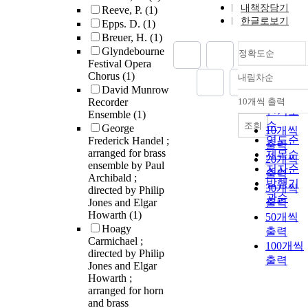
내책장담기
Reeve, P.
(1)
한글로보기
Epps. D.
(1)
Breuer, H.
(1)
Glyndebourne
정확도순
Festival Opera
Chorus
(1)
내림차순
정확도
David Munrow
순
Recorder
10개씩 출력
내림차
인기도
Ensemble
(1)
순
조회
George
10개씩
연도순
Frederick Handel ;
출력
arranged for brass
제목순
20개씩
ensemble by Paul
저자순
출력
Archibald ;
발행기
30개씩
directed by Philip
관순
Jones and Elgar
출력
Howarth
(1)
50개씩
Hoagy
출력
Carmichael ;
100개씩
directed by Philip
출력
Jones and Elgar
Howarth ;
arranged for horn
and brass