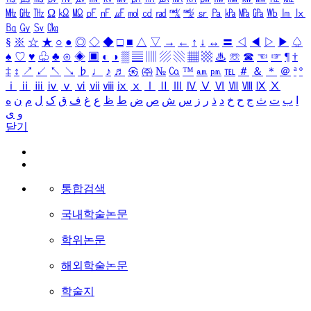
㎒
㎓
㎔
Ω
㏀
㏁
㎊
㎋
㎌
㏖
㏅
㎭
㎮
㎯
㏛
㎩
㎪
㎫
㎬
㏝
㏐
㏓
㏃
㏉
㏜
㏆
§
※
☆
★
○
●
◎
◇
◆
□
■
△
▽
→
←
↑
↓
↔
〓
◁
◀
▷
▶
♤
♠
♡
♥
♧
♣
⊙
◈
▣
◐
◑
▒
▤
▥
▨
▧
▦
▩
♨
☏
☎
☜
☞
¶
†
‡
↕
↗
↙
↖
↘
♭
♩
♪
♬
㉿
㈜
№
㏇
™
㏂
㏘
℡
＃
＆
＊
＠
ª
º
ⅰ
ⅱ
ⅲ
ⅳ
ⅴ
ⅵ
ⅶ
ⅷ
ⅸ
ⅹ
Ⅰ
Ⅱ
Ⅲ
Ⅳ
Ⅴ
Ⅵ
Ⅶ
Ⅷ
Ⅸ
Ⅹ
ا
ب
ت
ث
ج
ح
خ
د
ذ
ر
ز
س
ش
ص
ض
ط
ظ
ع
غ
ف
ق
ک
ل
م
ن
ه
و
ی
닫기
통합검색
국내학술논문
학위논문
해외학술논문
학술지