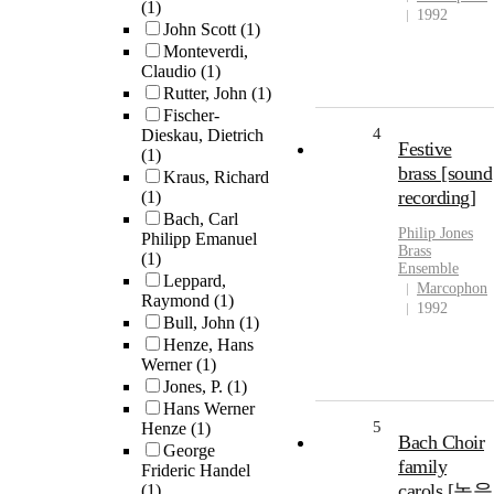
(1)
1992
John Scott
(1)
Monteverdi,
Claudio
(1)
Rutter, John
(1)
Fischer-
4
Dieskau, Dietrich
Festive
(1)
brass [sound
Kraus, Richard
recording]
(1)
Bach, Carl
Philip
Jones
Philipp Emanuel
Brass
(1)
Ensemble
Leppard,
Marcophon
Raymond
(1)
1992
Bull, John
(1)
Henze, Hans
Werner
(1)
Jones, P.
(1)
Hans Werner
5
Henze
(1)
Bach Choir
George
family
Frideric Handel
carols [녹음
(1)