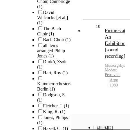
Choir, Cambridge
(1)
David
Willcocks [et al.]
(1)
10
The Bach
Pictures at
Choir
(1)
An
Bach Choir
(1)
Exhibition
all items
[sound
arranged Philip
recording]
Jones
(1)
Durkó, Zsolt
Mussorgsky,
(1)
Modest
Hart, Roy
(1)
Petrovich
Argo
Kammerorchesters
1980
Berlin
(1)
Dodgson, S.
(1)
Fletcher, J.
(1)
King, R.
(1)
Jones, Philips
(1)
내보내기
Hazell, C.
(1)