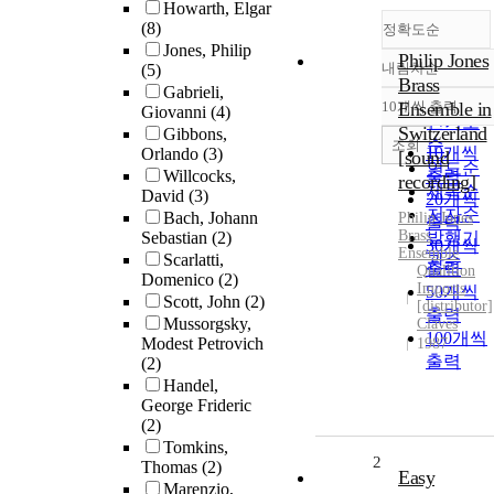
Howarth, Elgar
(8)
정확도순
Jones, Philip
Philip Jones
내림차순
(5)
정확도
Brass
Gabrieli,
순
10개씩 출력
Ensemble in
Giovanni
(4)
내림차
인기도
Switzerland
Gibbons,
순
조회
10개씩
Orlando
(3)
[sound
연도순
Willcocks,
출력
recording]
제목순
David
(3)
20개씩
저자순
Bach, Johann
Philip
Jones
출력
Brass
Sebastian
(2)
발행기
30개씩
Ensemble
Scarlatti,
관순
출력
Qualition
Domenico
(2)
Imports
50개씩
Scott, John
(2)
[distributor]
출력
Mussorgsky,
Claves
100개씩
Modest Petrovich
1987
출력
(2)
Handel,
George Frideric
(2)
Tomkins,
2
Thomas
(2)
Easy
Marenzio,