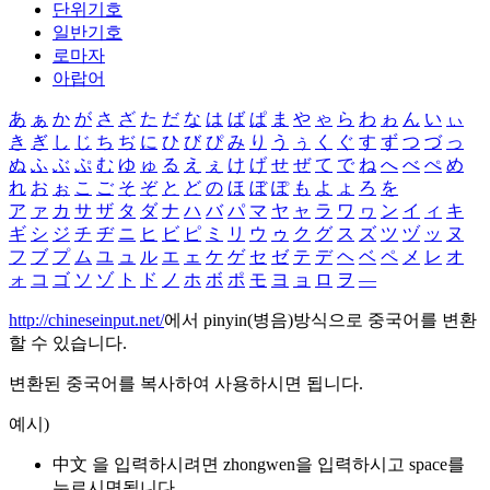
단위기호
일반기호
로마자
아랍어
あ
ぁ
か
が
さ
ざ
た
だ
な
は
ば
ぱ
ま
や
ゃ
ら
わ
ゎ
ん
い
ぃ
き
ぎ
し
じ
ち
ぢ
に
ひ
び
ぴ
み
り
う
ぅ
く
ぐ
す
ず
つ
づ
っ
ぬ
ふ
ぶ
ぷ
む
ゆ
ゅ
る
え
ぇ
け
げ
せ
ぜ
て
で
ね
へ
べ
ぺ
め
れ
お
ぉ
こ
ご
そ
ぞ
と
ど
の
ほ
ぼ
ぽ
も
よ
ょ
ろ
を
ア
ァ
カ
サ
ザ
タ
ダ
ナ
ハ
バ
パ
マ
ヤ
ャ
ラ
ワ
ヮ
ン
イ
ィ
キ
ギ
シ
ジ
チ
ヂ
ニ
ヒ
ビ
ピ
ミ
リ
ウ
ゥ
ク
グ
ス
ズ
ツ
ヅ
ッ
ヌ
フ
ブ
プ
ム
ユ
ュ
ル
エ
ェ
ケ
ゲ
セ
ゼ
テ
デ
ヘ
ベ
ペ
メ
レ
オ
ォ
コ
ゴ
ソ
ゾ
ト
ド
ノ
ホ
ボ
ポ
モ
ヨ
ョ
ロ
ヲ
―
http://chineseinput.net/
에서 pinyin(병음)방식으로 중국어를 변환
할 수 있습니다.
변환된 중국어를 복사하여 사용하시면 됩니다.
예시)
中文 을 입력하시려면
zhongwen
을 입력하시고 space를
누르시면됩니다.