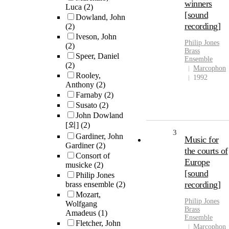
winners
Luca
(2)
[sound
Dowland, John
recording]
(2)
Iveson, John
Philip
Jones
(2)
Brass
Speer, Daniel
Ensemble
(2)
Marcophon
Rooley,
1992
Anthony
(2)
Farnaby
(2)
Susato
(2)
John Dowland
[외]
(2)
3
Gardiner, John
Music for
Gardiner
(2)
the courts of
Consort of
Europe
musicke
(2)
[sound
Philip Jones
recording]
brass ensemble
(2)
Mozart,
Philip
Jones
Wolfgang
Brass
Amadeus
(1)
Ensemble
Fletcher, John
Marcophon