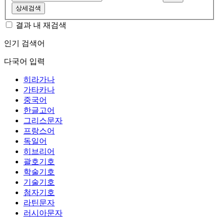
상세검색
결과 내 재검색
인기 검색어
다국어 입력
히라가나
가타카나
중국어
한글고어
그리스문자
프랑스어
독일어
히브리어
괄호기호
학술기호
기술기호
첨자기호
라틴문자
러시아문자