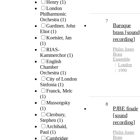
Henry
(1)
London
Philharmonic
Orchestra
(1)
7
Baroque
Gardiner, John
Eliot
(1)
brass [sound
Koetsier, Jan
recording]
(1)
RIAS-
Philip
Jones
Brass
Kammerchor
(1)
Ensemble
English
London
Chamber
1990
Orchestra
(1)
City of London
Sinfonia
(1)
Franck, Melc
(1)
Mussorgsky
8
PJBE finale
(1)
Cleobury,
[sound
Stephen
(1)
recording]
Archibald,
Paul
(1)
Philip
Jones
Brass
Cambridge