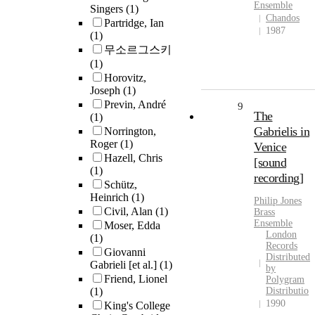
Ensemble
Singers
(1)
Chandos
Partridge, Ian
1987
(1)
무소르그스키
(1)
Horovitz,
Joseph
(1)
Previn, André
9
The
(1)
Gabrielis in
Norrington,
Roger
(1)
Venice
Hazell, Chris
[sound
(1)
recording]
Schütz,
Heinrich
(1)
Philip
Jones
Civil, Alan
(1)
Brass
Ensemble
Moser, Edda
London
(1)
Records
Giovanni
Distributed
Gabrieli [et al.]
(1)
by
Friend, Lionel
Polygram
(1)
Distributio
1990
King's College