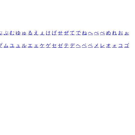
ぶ
ぷ
む
ゆ
ゅ
る
え
ぇ
け
げ
せ
ぜ
て
で
ね
へ
べ
ぺ
め
れ
お
ぉ
プ
ム
ユ
ュ
ル
エ
ェ
ケ
ゲ
セ
ゼ
テ
デ
ヘ
ベ
ペ
メ
レ
オ
ォ
コ
ゴ