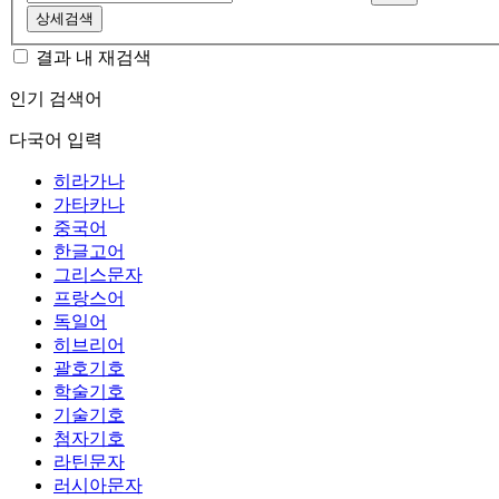
상세검색
결과 내 재검색
인기 검색어
다국어 입력
히라가나
가타카나
중국어
한글고어
그리스문자
프랑스어
독일어
히브리어
괄호기호
학술기호
기술기호
첨자기호
라틴문자
러시아문자