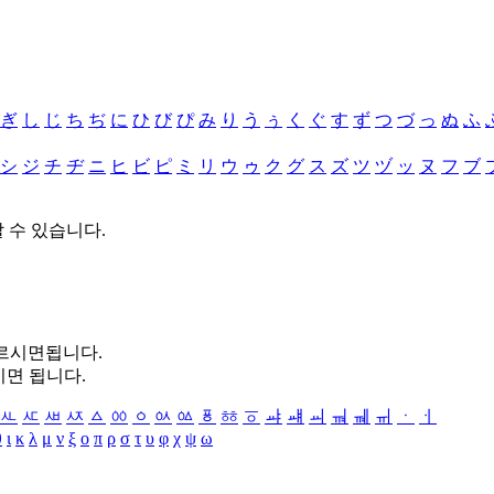
ぎ
し
じ
ち
ぢ
に
ひ
び
ぴ
み
り
う
ぅ
く
ぐ
す
ず
つ
づ
っ
ぬ
ふ
シ
ジ
チ
ヂ
ニ
ヒ
ビ
ピ
ミ
リ
ウ
ゥ
ク
グ
ス
ズ
ツ
ヅ
ッ
ヌ
フ
ブ
할 수 있습니다.
누르시면됩니다.
시면 됩니다.
ㅻ
ㅼ
ㅽ
ㅾ
ㅿ
ㆀ
ㆁ
ㆂ
ㆃ
ㆄ
ㆅ
ㆆ
ㆇ
ㆈ
ㆉ
ㆊ
ㆋ
ㆌ
ㆍ
ㆎ
θ
ι
κ
λ
μ
ν
ξ
ο
π
ρ
σ
τ
υ
φ
χ
ψ
ω