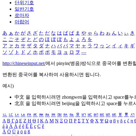
단위기호
일반기호
로마자
아랍어
あ
ぁ
か
が
さ
ざ
た
だ
な
は
ば
ぱ
ま
や
ゃ
ら
わ
ゎ
ん
い
ぃ
き
こ
ご
そ
ぞ
と
ど
の
ほ
ぼ
ぽ
も
よ
ょ
ろ
を
ア
ァ
カ
サ
ザ
タ
ダ
ナ
ハ
バ
パ
マ
ヤ
ャ
ラ
ワ
ヮ
ン
イ
ィ
キ
ギ
ソ
ゾ
ト
ド
ノ
ホ
ボ
ポ
モ
ヨ
ョ
ロ
ヲ
―
http://chineseinput.net/
에서 pinyin(병음)방식으로 중국어를 변환
변환된 중국어를 복사하여 사용하시면 됩니다.
예시)
中文 을 입력하시려면
zhongwen
을 입력하시고 space를
北京 을 입력하시려면
beijing
을 입력하시고 space를 누르
ㅥ
ㅦ
ㅧ
ㅨ
ㅩ
ㅪ
ㅫ
ㅬ
ㅭ
ㅮ
ㅯ
ㅰ
ㅱ
ㅲ
ㅳ
ㅴ
ㅵ
ㅶ
ㅷ
ㅸ
ㅹ
ㅺ
Α
Β
Γ
Δ
Ε
Ζ
Η
Θ
Ι
Κ
Λ
Μ
Ν
Ξ
Ο
Π
Ρ
Σ
Τ
Υ
Φ
Χ
Ψ
Ω
α
β
γ
δ
ε
ζ
η
á
à
Á
À
é
è
É
È
ç
Ç
ê
Ä
Ö
Ü
ä
ö
ü
ß