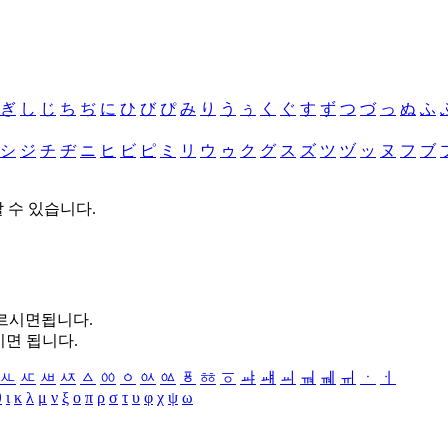
ぎ
し
じ
ち
ぢ
に
ひ
び
ぴ
み
り
う
ぅ
く
ぐ
す
ず
つ
づ
っ
ぬ
ふ
シ
ジ
チ
ヂ
ニ
ヒ
ビ
ピ
ミ
リ
ウ
ゥ
ク
グ
ス
ズ
ツ
ヅ
ッ
ヌ
フ
ブ
할 수 있습니다.
누르시면됩니다.
시면 됩니다.
ㅻ
ㅼ
ㅽ
ㅾ
ㅿ
ㆀ
ㆁ
ㆂ
ㆃ
ㆄ
ㆅ
ㆆ
ㆇ
ㆈ
ㆉ
ㆊ
ㆋ
ㆌ
ㆍ
ㆎ
θ
ι
κ
λ
μ
ν
ξ
ο
π
ρ
σ
τ
υ
φ
χ
ψ
ω