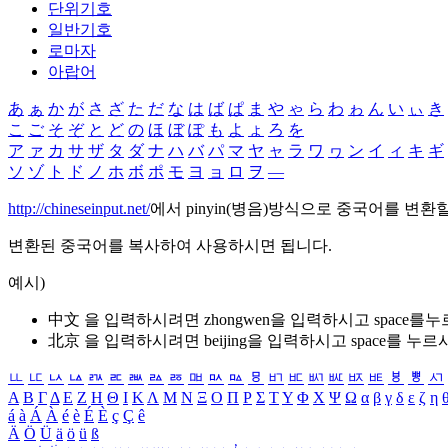
단위기호
일반기호
로마자
아랍어
あ
ぁ
か
が
さ
ざ
た
だ
な
は
ば
ぱ
ま
や
ゃ
ら
わ
ゎ
ん
い
ぃ
き
こ
ご
そ
ぞ
と
ど
の
ほ
ぼ
ぽ
も
よ
ょ
ろ
を
ア
ァ
カ
サ
ザ
タ
ダ
ナ
ハ
バ
パ
マ
ヤ
ャ
ラ
ワ
ヮ
ン
イ
ィ
キ
ギ
ソ
ゾ
ト
ド
ノ
ホ
ボ
ポ
モ
ヨ
ョ
ロ
ヲ
―
http://chineseinput.net/
에서 pinyin(병음)방식으로 중국어를 변환
변환된 중국어를 복사하여 사용하시면 됩니다.
예시)
中文 을 입력하시려면
zhongwen
을 입력하시고 space를
北京 을 입력하시려면
beijing
을 입력하시고 space를 누르
ㅥ
ㅦ
ㅧ
ㅨ
ㅩ
ㅪ
ㅫ
ㅬ
ㅭ
ㅮ
ㅯ
ㅰ
ㅱ
ㅲ
ㅳ
ㅴ
ㅵ
ㅶ
ㅷ
ㅸ
ㅹ
ㅺ
Α
Β
Γ
Δ
Ε
Ζ
Η
Θ
Ι
Κ
Λ
Μ
Ν
Ξ
Ο
Π
Ρ
Σ
Τ
Υ
Φ
Χ
Ψ
Ω
α
β
γ
δ
ε
ζ
η
á
à
Á
À
é
è
É
È
ç
Ç
ê
Ä
Ö
Ü
ä
ö
ü
ß