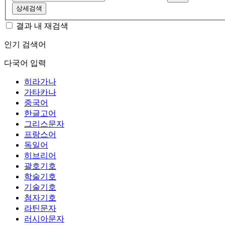
상세검색
결과 내 재검색
인기 검색어
다국어 입력
히라가나
가타카나
중국어
한글고어
그리스문자
프랑스어
독일어
히브리어
괄호기호
학술기호
기술기호
첨자기호
라틴문자
러시아문자