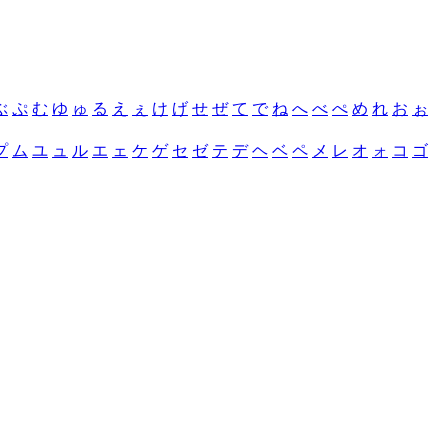
ぶ
ぷ
む
ゆ
ゅ
る
え
ぇ
け
げ
せ
ぜ
て
で
ね
へ
べ
ぺ
め
れ
お
ぉ
プ
ム
ユ
ュ
ル
エ
ェ
ケ
ゲ
セ
ゼ
テ
デ
ヘ
ベ
ペ
メ
レ
オ
ォ
コ
ゴ