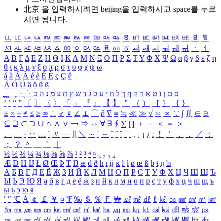
北京 을 입력하시려면
beijing
을 입력하시고 space를 누르
시면 됩니다.
ㅥ
ㅦ
ㅧ
ㅨ
ㅩ
ㅪ
ㅫ
ㅬ
ㅭ
ㅮ
ㅯ
ㅰ
ㅱ
ㅲ
ㅳ
ㅴ
ㅵ
ㅶ
ㅷ
ㅸ
ㅹ
ㅺ
ㅻ
ㅼ
ㅽ
ㅾ
ㅿ
ㆀ
ㆁ
ㆂ
ㆃ
ㆄ
ㆅ
ㆆ
ㆇ
ㆈ
ㆉ
ㆊ
ㆋ
ㆌ
ㆍ
ㆎ
Α
Β
Γ
Δ
Ε
Ζ
Η
Θ
Ι
Κ
Λ
Μ
Ν
Ξ
Ο
Π
Ρ
Σ
Τ
Υ
Φ
Χ
Ψ
Ω
α
β
γ
δ
ε
ζ
η
θ
ι
κ
λ
μ
ν
ξ
ο
π
ρ
σ
τ
υ
φ
χ
ψ
ω
á
à
Á
À
é
è
É
È
ç
Ç
ê
Ä
Ö
Ü
ä
ö
ü
ß
ְ
ֳ
ֲ
ֱ
ָ
ַ
ֵ
ֶ
ִ
ֹ
ּ
ֻ
ׂ
ׁ
ּ
ב
ה
נ
מ
צ
ת
ץ
ש
ד
ג
כ
ע
י
ח
ל
ך
ף
ק
ר
א
ט
ו
ן
ם
פ
‘
’
“
”
〔
〕
〈
〉
「
」
『
』
【
】
＂
（
）
［
］
｛
｝
±
×
÷
≠
≤
≥
∞
∴
♂
♀
∠
⊥
⌒
∂
∇
≡
≒
≪
≫
√
∽
∝
∵
∫
∬
∈
∋
⊆
⊇
⊂
⊃
∪
∩
∧
∨
￢
⇒
⇔
∀
∃
∮
∑
∏
＋
－
＜
＝
＞
、
。
·
‥
…
¨
〃
―
∥
＼
∼
´
～
ˇ
˘
˝
˚
˙
¸
˛
¡
¿
ː
！
＇
，
．
／
：
；
？
＾
＿
｀
｜
½
⅓
⅔
¼
¾
⅛
⅜
⅝
⅞
¹
²
³
⁴
ⁿ
₁
₂
₃
₄
Æ
Ð
Ħ
Ĳ
Ł
Ø
Œ
Þ
Ŧ
Ŋ
æ
đ
ð
ħ
ı
ĳ
ĸ
ŀ
ł
ø
œ
ß
þ
ŧ
ŋ
ŉ
А
Б
В
Г
Д
Е
Ё
Ж
З
И
Й
К
Л
М
Н
О
П
Р
С
Т
У
Ф
Х
Ц
Ч
Ш
Щ
Ъ
Ы
Ь
Э
Ю
Я
а
б
в
г
д
е
ё
ж
з
и
й
к
л
м
н
о
п
р
с
т
у
ф
х
ц
ч
ш
щ
ъ
ы
ь
э
ю
я
′
″
℃
Å
￠
￡
￥
¤
℉
‰
＄
％
Ｆ
￦
㎕
㎖
㎗
ℓ
㎘
㏄
㎣
㎤
㎥
㎦
㎙
㎚
㎛
㎜
㎝
㎞
㎟
㎠
㎡
㎢
㏊
㎍
㎎
㎏
㏏
㎈
㎉
㏈
㎧
㎨
㎰
㎱
㎲
㎳
㎴
㎵
㎶
㎷
㎸
㎹
㎀
㎁
㎂
㎃
㎄
㎺
㎻
㎽
㎾
㎿
㎐
㎑