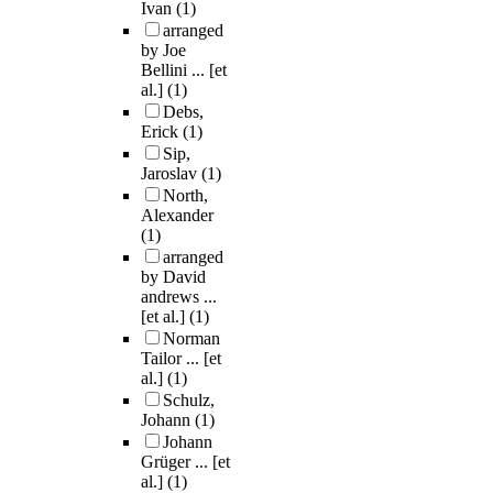
Ivan
(1)
arranged
by Joe
Bellini ... [et
al.]
(1)
Debs,
Erick
(1)
Sip,
Jaroslav
(1)
North,
Alexander
(1)
arranged
by David
andrews ...
[et al.]
(1)
Norman
Tailor ... [et
al.]
(1)
Schulz,
Johann
(1)
Johann
Grüger ... [et
al.]
(1)