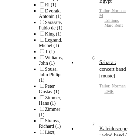
Egypt
Ri
(1)
Dvorak,
Tailor
,
Norman
M
Antonin
(1)
Editions
Sarasate,
Marc Reift
Pablo de
(1)
King
(1)
Legrand,
Michel
(1)
T
(1)
Williams,
6
Sahara :
John
(1)
concert band
Sousa,
John Philip
[music]
(1)
Peter,
Tailor
,
Norman
Gustav
(1)
EMR
Zimmer,
Hans
(1)
Zimmer
(1)
Strauss,
7
Richard
(1)
Kaleidoscope
Liszt,
: wind band /