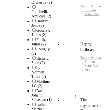
Orchestra
(3)
Tailor
,
Norman
Editions
Ponchielli,
Marc Reift
Amilcare
(2)
Balissat,
Jean
(2)
Gourlay,
James
(2)
Fucik,
4
Happy
Julius
(2)
Louiguy
birthday
(2)
Tailor
,
Norman
Richard,
Editions
Scott
(2)
Marc Reift
by
1999
Norman
Tailor
(2)
Mortimer,
J.G
(2)
Bach,
Johann
5
Sebastian
(1)
The
Luther,
mysteries of
Martin
(1)