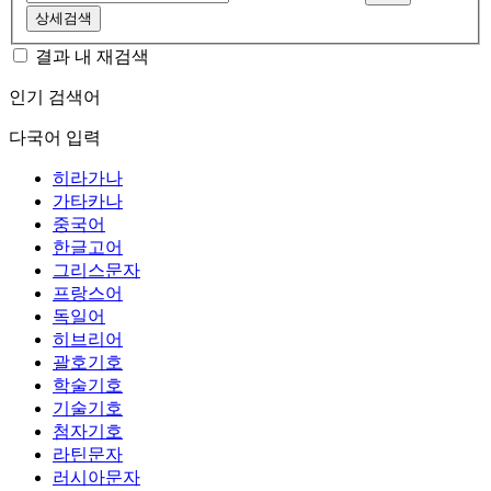
상세검색
결과 내 재검색
인기 검색어
다국어 입력
히라가나
가타카나
중국어
한글고어
그리스문자
프랑스어
독일어
히브리어
괄호기호
학술기호
기술기호
첨자기호
라틴문자
러시아문자