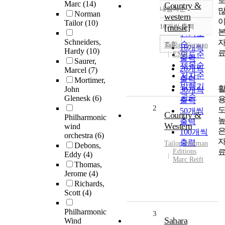
Marc
(14)
Country &
내림차순
정확도
Norman
western
Tailor
(10)
순
10개씩 출력
[music]
내림차순
인기도
Schneiders,
순
조회
Tailor
,
Norman
10개씩
Hardy
(10)
EMR
연도순
출력
Saurer,
제목순
20개씩
Marcel
(7)
저자순
출력
Mortimer,
발행기
John
30개씩
관순
Glenesk
(6)
출력
2
50개씩
Country &
Philharmonic
출력
Western
wind
100개씩
orchestra
(6)
출력
Tailor
,
Norman
Debons,
Editions
Eddy
(4)
Marc Reift
Thomas,
Jerome
(4)
Richards,
Scott
(4)
Philharmonic
3
Sahara
Wind