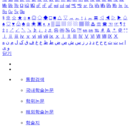
㎒
㎓
㎔
Ω
㏀
㏁
㎊
㎋
㎌
㏖
㏅
㎭
㎮
㎯
㏛
㎩
㎪
㎫
㎬
㏝
㏐
㏓
㏃
㏉
㏜
㏆
§
※
☆
★
○
●
◎
◇
◆
□
■
△
▽
→
←
↑
↓
↔
〓
◁
◀
▷
▶
♤
♠
♡
♥
♧
♣
⊙
◈
▣
◐
◑
▒
▤
▥
▨
▧
▦
▩
♨
☏
☎
☜
☞
¶
†
‡
↕
↗
↙
↖
↘
♭
♩
♪
♬
㉿
㈜
№
㏇
™
㏂
㏘
℡
＃
＆
＊
＠
ª
º
ⅰ
ⅱ
ⅲ
ⅳ
ⅴ
ⅵ
ⅶ
ⅷ
ⅸ
ⅹ
Ⅰ
Ⅱ
Ⅲ
Ⅳ
Ⅴ
Ⅵ
Ⅶ
Ⅷ
Ⅸ
Ⅹ
ا
ب
ت
ث
ج
ح
خ
د
ذ
ر
ز
س
ش
ص
ض
ط
ظ
ع
غ
ف
ق
ک
ل
م
ن
ه
و
ی
닫기
통합검색
국내학술논문
학위논문
해외학술논문
학술지