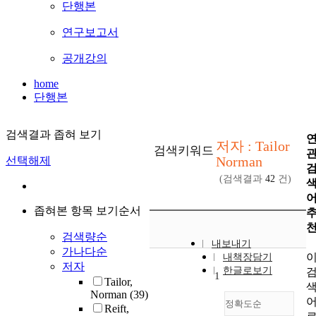
단행본
연구보고서
공개강의
home
단행본
검색결과 좁혀 보기
저자 : Tailor
검색키워드
Norman
선택해제
(검색결과
42
건)
좁혀본 항목 보기순서
검색량순
내보내기
가나다순
내책장담기
저자
한글로보기
1
Tailor,
Norman
(39)
정확도순
Reift,