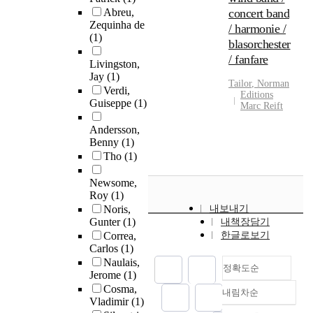
Abreu,
concert band
Zequinha de
/ harmonie /
(1)
blasorchester
/ fanfare
Livingston,
Jay
(1)
Tailor
,
Norman
Verdi,
Editions
Guiseppe
(1)
Marc Reift
Andersson,
Benny
(1)
Tho
(1)
Newsome,
Roy
(1)
Noris,
내보내기
Gunter
(1)
내책장담기
Correa,
한글로보기
Carlos
(1)
Naulais,
정확도순
Jerome
(1)
Cosma,
내림차순
정확도
Vladimir
(1)
순