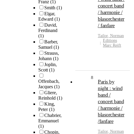
Franz
(1)
concert band
Smith
(1)
/ harmonie /
Elgar,
blasorchester
Edward
(1)
David,
/ fanfare
Ferdinand
(1)
Tailor
,
Norman
Editions
Barber,
Marc Reift
Samuel
(1)
Strauss,
Johann
(1)
Joplin,
Scott
(1)
8
Offenbach,
Paris by
Jacques
(1)
night : wind
Gliere,
band /
Reinhold
(1)
concert band
King,
/ harmonie /
Peter
(1)
blasorchester
Chabrier,
Emmanuel
/fanfare
(1)
Tailor
,
Norman
Chopin,