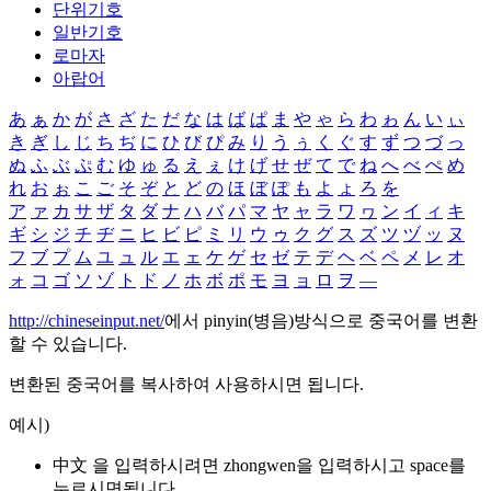
단위기호
일반기호
로마자
아랍어
あ
ぁ
か
が
さ
ざ
た
だ
な
は
ば
ぱ
ま
や
ゃ
ら
わ
ゎ
ん
い
ぃ
き
ぎ
し
じ
ち
ぢ
に
ひ
び
ぴ
み
り
う
ぅ
く
ぐ
す
ず
つ
づ
っ
ぬ
ふ
ぶ
ぷ
む
ゆ
ゅ
る
え
ぇ
け
げ
せ
ぜ
て
で
ね
へ
べ
ぺ
め
れ
お
ぉ
こ
ご
そ
ぞ
と
ど
の
ほ
ぼ
ぽ
も
よ
ょ
ろ
を
ア
ァ
カ
サ
ザ
タ
ダ
ナ
ハ
バ
パ
マ
ヤ
ャ
ラ
ワ
ヮ
ン
イ
ィ
キ
ギ
シ
ジ
チ
ヂ
ニ
ヒ
ビ
ピ
ミ
リ
ウ
ゥ
ク
グ
ス
ズ
ツ
ヅ
ッ
ヌ
フ
ブ
プ
ム
ユ
ュ
ル
エ
ェ
ケ
ゲ
セ
ゼ
テ
デ
ヘ
ベ
ペ
メ
レ
オ
ォ
コ
ゴ
ソ
ゾ
ト
ド
ノ
ホ
ボ
ポ
モ
ヨ
ョ
ロ
ヲ
―
http://chineseinput.net/
에서 pinyin(병음)방식으로 중국어를 변환
할 수 있습니다.
변환된 중국어를 복사하여 사용하시면 됩니다.
예시)
中文 을 입력하시려면
zhongwen
을 입력하시고 space를
누르시면됩니다.