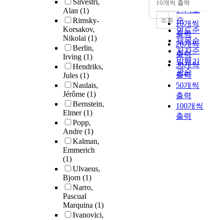
Silvestri,
10개씩 출력
내림차순
인기도
Alan
(1)
순
조회
Rimsky-
10개씩
Korsakov,
연도순
출력
Nikolai
(1)
제목순
20개씩
Berlin,
저자순
출력
Irving
(1)
발행기
30개씩
Hendriks,
관순
출력
Jules
(1)
Naulais,
50개씩
Jérôme
(1)
출력
Bernstein,
100개씩
Elmer
(1)
출력
Popp,
Andre
(1)
Kalman,
Emmerich
(1)
Ulvaeus,
Bjorn
(1)
Narro,
Pascual
Marquina
(1)
Ivanovici,