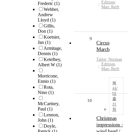
Editions
Frederic
(1)
Marc Reift
Webber,
Andrew
Lloyd
(1)
Gillis,
Don
(1)
Koetsier,
9
Jan
(1)
Circus
Armitage,
March
Dennis
(1)
Ketelbey,
Tailor
,
Norman
Editions
Albert W
(1)
Marc Reift
Morricone,
Ennio
(1)
복
Rota,
사/
Nino
(1)
대
출
10
McCartney,
신
Paul
(1)
청
Lennon,
Christmas
John
(1)
impressions :
Doyle,
wind band /
Patrick
(1)