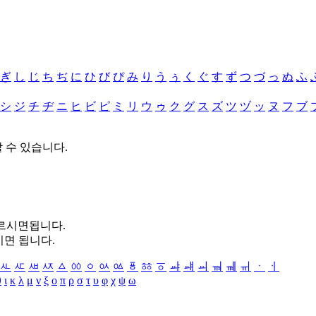
ぎ
し
じ
ち
ぢ
に
ひ
び
ぴ
み
り
う
ぅ
く
ぐ
す
ず
つ
づ
っ
ぬ
ふ
シ
ジ
チ
ヂ
ニ
ヒ
ビ
ピ
ミ
リ
ウ
ゥ
ク
グ
ス
ズ
ツ
ヅ
ッ
ヌ
フ
ブ
할 수 있습니다.
누르시면됩니다.
시면 됩니다.
ㅻ
ㅼ
ㅽ
ㅾ
ㅿ
ㆀ
ㆁ
ㆂ
ㆃ
ㆄ
ㆅ
ㆆ
ㆇ
ㆈ
ㆉ
ㆊ
ㆋ
ㆌ
ㆍ
ㆎ
θ
ι
κ
λ
μ
ν
ξ
ο
π
ρ
σ
τ
υ
φ
χ
ψ
ω