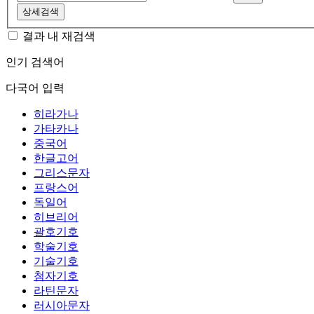
상세검색
결과 내 재검색
인기 검색어
다국어 입력
히라가나
가타카나
중국어
한글고어
그리스문자
프랑스어
독일어
히브리어
괄호기호
학술기호
기술기호
첨자기호
라틴문자
러시아문자