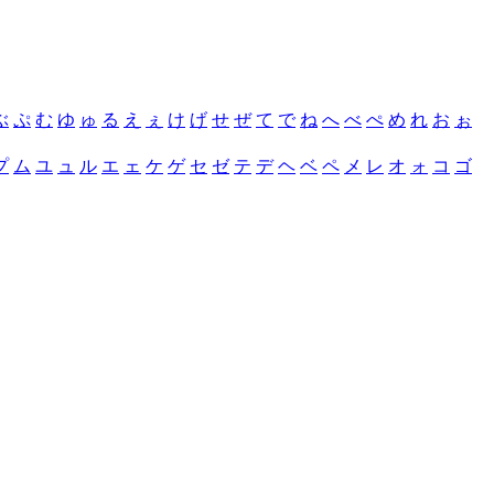
ぶ
ぷ
む
ゆ
ゅ
る
え
ぇ
け
げ
せ
ぜ
て
で
ね
へ
べ
ぺ
め
れ
お
ぉ
プ
ム
ユ
ュ
ル
エ
ェ
ケ
ゲ
セ
ゼ
テ
デ
ヘ
ベ
ペ
メ
レ
オ
ォ
コ
ゴ