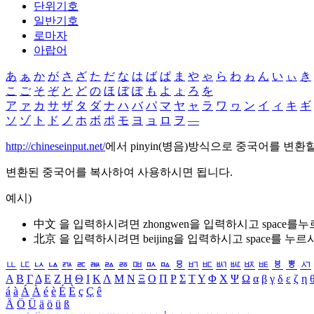
단위기호
일반기호
로마자
아랍어
あ
ぁ
か
が
さ
ざ
た
だ
な
は
ば
ぱ
ま
や
ゃ
ら
わ
ゎ
ん
い
ぃ
き
こ
ご
そ
ぞ
と
ど
の
ほ
ぼ
ぽ
も
よ
ょ
ろ
を
ア
ァ
カ
サ
ザ
タ
ダ
ナ
ハ
バ
パ
マ
ヤ
ャ
ラ
ワ
ヮ
ン
イ
ィ
キ
ギ
ソ
ゾ
ト
ド
ノ
ホ
ボ
ポ
モ
ヨ
ョ
ロ
ヲ
―
http://chineseinput.net/
에서 pinyin(병음)방식으로 중국어를 변환
변환된 중국어를 복사하여 사용하시면 됩니다.
예시)
中文 을 입력하시려면
zhongwen
을 입력하시고 space를
北京 을 입력하시려면
beijing
을 입력하시고 space를 누르
ㅥ
ㅦ
ㅧ
ㅨ
ㅩ
ㅪ
ㅫ
ㅬ
ㅭ
ㅮ
ㅯ
ㅰ
ㅱ
ㅲ
ㅳ
ㅴ
ㅵ
ㅶ
ㅷ
ㅸ
ㅹ
ㅺ
Α
Β
Γ
Δ
Ε
Ζ
Η
Θ
Ι
Κ
Λ
Μ
Ν
Ξ
Ο
Π
Ρ
Σ
Τ
Υ
Φ
Χ
Ψ
Ω
α
β
γ
δ
ε
ζ
η
á
à
Á
À
é
è
É
È
ç
Ç
ê
Ä
Ö
Ü
ä
ö
ü
ß