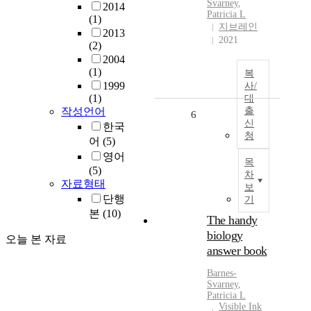
Svarney
,
2014
Patricia L
(1)
지브레인
2013
2021
(2)
2004
(1)
복
1999
사/
(1)
대
작성언어
출
6
신
한국
청
어
(5)
영어
목
(5)
차
자료형태
보
단행
기
본
(10)
The handy
biology
오늘 본 자료
answer book
Barnes-
Svarney
,
Patricia L
Visible Ink