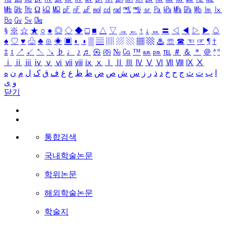
㎒
㎓
㎔
Ω
㏀
㏁
㎊
㎋
㎌
㏖
㏅
㎭
㎮
㎯
㏛
㎩
㎪
㎫
㎬
㏝
㏐
㏓
㏃
㏉
㏜
㏆
§
※
☆
★
○
●
◎
◇
◆
□
■
△
▽
→
←
↑
↓
↔
〓
◁
◀
▷
▶
♤
♠
♡
♥
♧
♣
⊙
◈
▣
◐
◑
▒
▤
▥
▨
▧
▦
▩
♨
☏
☎
☜
☞
¶
†
‡
↕
↗
↙
↖
↘
♭
♩
♪
♬
㉿
㈜
№
㏇
™
㏂
㏘
℡
＃
＆
＊
＠
ª
º
ⅰ
ⅱ
ⅲ
ⅳ
ⅴ
ⅵ
ⅶ
ⅷ
ⅸ
ⅹ
Ⅰ
Ⅱ
Ⅲ
Ⅳ
Ⅴ
Ⅵ
Ⅶ
Ⅷ
Ⅸ
Ⅹ
ا
ب
ت
ث
ج
ح
خ
د
ذ
ر
ز
س
ش
ص
ض
ط
ظ
ع
غ
ف
ق
ک
ل
م
ن
ه
و
ی
닫기
통합검색
국내학술논문
학위논문
해외학술논문
학술지