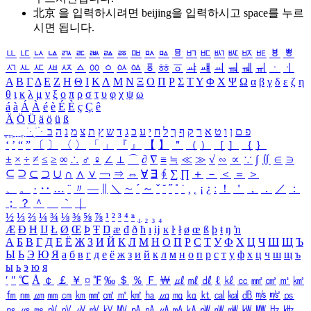
北京 을 입력하시려면
beijing
을 입력하시고 space를 누르
시면 됩니다.
ㅥ
ㅦ
ㅧ
ㅨ
ㅩ
ㅪ
ㅫ
ㅬ
ㅭ
ㅮ
ㅯ
ㅰ
ㅱ
ㅲ
ㅳ
ㅴ
ㅵ
ㅶ
ㅷ
ㅸ
ㅹ
ㅺ
ㅻ
ㅼ
ㅽ
ㅾ
ㅿ
ㆀ
ㆁ
ㆂ
ㆃ
ㆄ
ㆅ
ㆆ
ㆇ
ㆈ
ㆉ
ㆊ
ㆋ
ㆌ
ㆍ
ㆎ
Α
Β
Γ
Δ
Ε
Ζ
Η
Θ
Ι
Κ
Λ
Μ
Ν
Ξ
Ο
Π
Ρ
Σ
Τ
Υ
Φ
Χ
Ψ
Ω
α
β
γ
δ
ε
ζ
η
θ
ι
κ
λ
μ
ν
ξ
ο
π
ρ
σ
τ
υ
φ
χ
ψ
ω
á
à
Á
À
é
è
É
È
ç
Ç
ê
Ä
Ö
Ü
ä
ö
ü
ß
ְ
ֳ
ֲ
ֱ
ָ
ַ
ֵ
ֶ
ִ
ֹ
ּ
ֻ
ׂ
ׁ
ּ
ב
ה
נ
מ
צ
ת
ץ
ש
ד
ג
כ
ע
י
ח
ל
ך
ף
ק
ר
א
ט
ו
ן
ם
פ
‘
’
“
”
〔
〕
〈
〉
「
」
『
』
【
】
＂
（
）
［
］
｛
｝
±
×
÷
≠
≤
≥
∞
∴
♂
♀
∠
⊥
⌒
∂
∇
≡
≒
≪
≫
√
∽
∝
∵
∫
∬
∈
∋
⊆
⊇
⊂
⊃
∪
∩
∧
∨
￢
⇒
⇔
∀
∃
∮
∑
∏
＋
－
＜
＝
＞
、
。
·
‥
…
¨
〃
―
∥
＼
∼
´
～
ˇ
˘
˝
˚
˙
¸
˛
¡
¿
ː
！
＇
，
．
／
：
；
？
＾
＿
｀
｜
½
⅓
⅔
¼
¾
⅛
⅜
⅝
⅞
¹
²
³
⁴
ⁿ
₁
₂
₃
₄
Æ
Ð
Ħ
Ĳ
Ł
Ø
Œ
Þ
Ŧ
Ŋ
æ
đ
ð
ħ
ı
ĳ
ĸ
ŀ
ł
ø
œ
ß
þ
ŧ
ŋ
ŉ
А
Б
В
Г
Д
Е
Ё
Ж
З
И
Й
К
Л
М
Н
О
П
Р
С
Т
У
Ф
Х
Ц
Ч
Ш
Щ
Ъ
Ы
Ь
Э
Ю
Я
а
б
в
г
д
е
ё
ж
з
и
й
к
л
м
н
о
п
р
с
т
у
ф
х
ц
ч
ш
щ
ъ
ы
ь
э
ю
я
′
″
℃
Å
￠
￡
￥
¤
℉
‰
＄
％
Ｆ
￦
㎕
㎖
㎗
ℓ
㎘
㏄
㎣
㎤
㎥
㎦
㎙
㎚
㎛
㎜
㎝
㎞
㎟
㎠
㎡
㎢
㏊
㎍
㎎
㎏
㏏
㎈
㎉
㏈
㎧
㎨
㎰
㎱
㎲
㎳
㎴
㎵
㎶
㎷
㎸
㎹
㎀
㎁
㎂
㎃
㎄
㎺
㎻
㎽
㎾
㎿
㎐
㎑