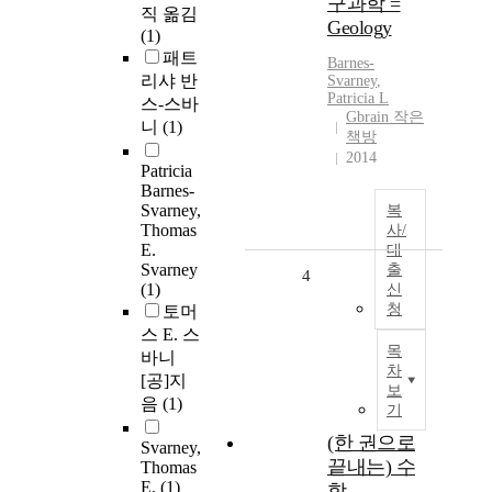
구과학 =
직 옮김
Geology
(1)
패트
Barnes-
리샤 반
Svarney
,
Patricia L
스-스바
Gbrain 작은
니
(1)
책방
2014
Patricia
Barnes-
Svarney,
복
Thomas
사/
E.
대
Svarney
출
4
(1)
신
청
토머
스 E. 스
목
바니
차
[공]지
보
음
(1)
기
(한 권으로
Svarney,
끝내는) 수
Thomas
E.
(1)
학