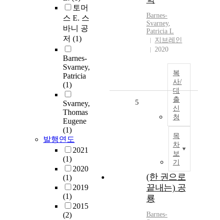
토머
Barnes-
스 E. 스
Svarney
,
바니 공
Patricia L
저
(1)
지브레인
2020
Barnes-
Svarney,
복
Patricia
사/
(1)
대
출
5
Svarney,
신
Thomas
청
Eugene
(1)
목
발행연도
차
2021
보
(1)
기
2020
(한 권으로
(1)
끝내는) 공
2019
(1)
룡
2015
(2)
Barnes-