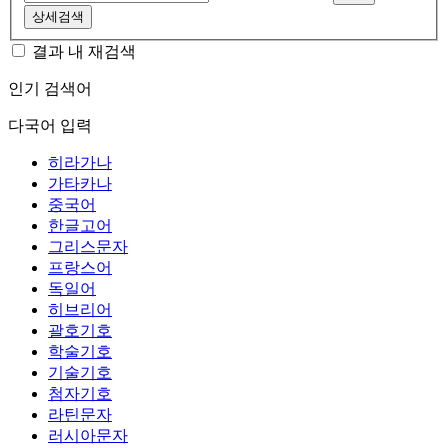
상세검색
결과 내 재검색
인기 검색어
다국어 입력
히라가나
가타카나
중국어
한글고어
그리스문자
프랑스어
독일어
히브리어
괄호기호
학술기호
기술기호
첨자기호
라틴문자
러시아문자