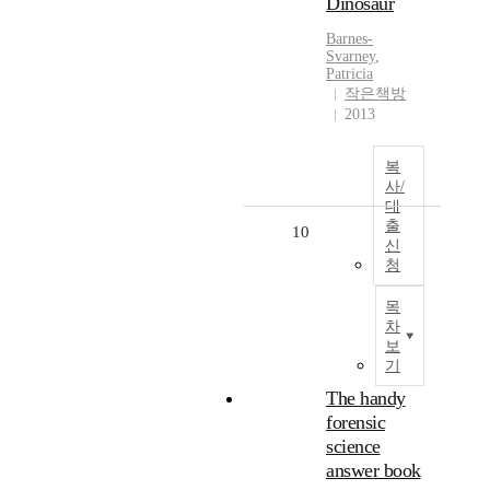
Dinosaur
Barnes-
Svarney
,
Patricia
작은책방
2013
복
사/
대
출
10
신
청
목
차
보
기
The handy
forensic
science
answer book