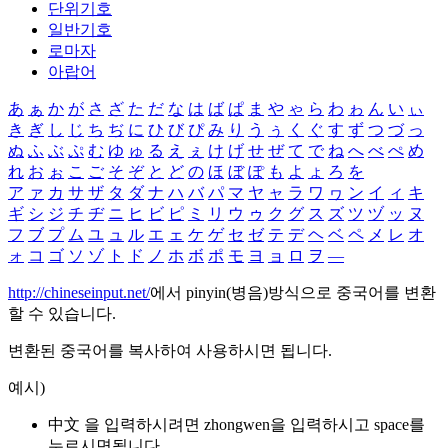
단위기호
일반기호
로마자
아랍어
あ
ぁ
か
が
さ
ざ
た
だ
な
は
ば
ぱ
ま
や
ゃ
ら
わ
ゎ
ん
い
ぃ
き
ぎ
し
じ
ち
ぢ
に
ひ
び
ぴ
み
り
う
ぅ
く
ぐ
す
ず
つ
づ
っ
ぬ
ふ
ぶ
ぷ
む
ゆ
ゅ
る
え
ぇ
け
げ
せ
ぜ
て
で
ね
へ
べ
ぺ
め
れ
お
ぉ
こ
ご
そ
ぞ
と
ど
の
ほ
ぼ
ぽ
も
よ
ょ
ろ
を
ア
ァ
カ
サ
ザ
タ
ダ
ナ
ハ
バ
パ
マ
ヤ
ャ
ラ
ワ
ヮ
ン
イ
ィ
キ
ギ
シ
ジ
チ
ヂ
ニ
ヒ
ビ
ピ
ミ
リ
ウ
ゥ
ク
グ
ス
ズ
ツ
ヅ
ッ
ヌ
フ
ブ
プ
ム
ユ
ュ
ル
エ
ェ
ケ
ゲ
セ
ゼ
テ
デ
ヘ
ベ
ペ
メ
レ
オ
ォ
コ
ゴ
ソ
ゾ
ト
ド
ノ
ホ
ボ
ポ
モ
ヨ
ョ
ロ
ヲ
―
http://chineseinput.net/
에서 pinyin(병음)방식으로 중국어를 변환
할 수 있습니다.
변환된 중국어를 복사하여 사용하시면 됩니다.
예시)
中文 을 입력하시려면
zhongwen
을 입력하시고 space를
누르시면됩니다.