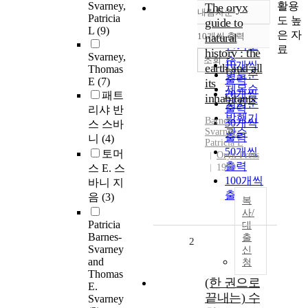
활용
Svarney,
The oryx
내림차순
정확도
Patricia
도 높
guide to
L
(9)
순
은 자
10개씩 출력
natural
내림차순
인기도
료
history : the
Svarney,
순
조회
10개씩
earth and all
Thomas
연도순
출력
E
(7)
its
제목순
20개씩
패트
inhabitants
저자순
출력
리샤 반
발행기
Barnes-
30개씩
스 스바
Svarney
관순
,
출력
니
(4)
Patricia L
50개씩
토머
Oryx Press
출력
스 E. 스
1999
100개씩
바니 지
출력
음
(3)
복
사/
Patricia
대
Barnes-
출
2
Svarney
신
and
청
Thomas
(한 권으로
E.
끝내는) 수
Svarney