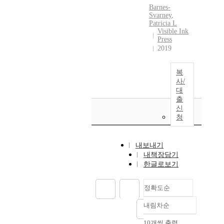
Barnes-
Svarney
,
Patricia L
Visible Ink
Press
2019
복
사/
대
출
신
청
내보내기
내책장담기
한글로보기
정확도순
내림차순
정확도
순
10개씩 출력