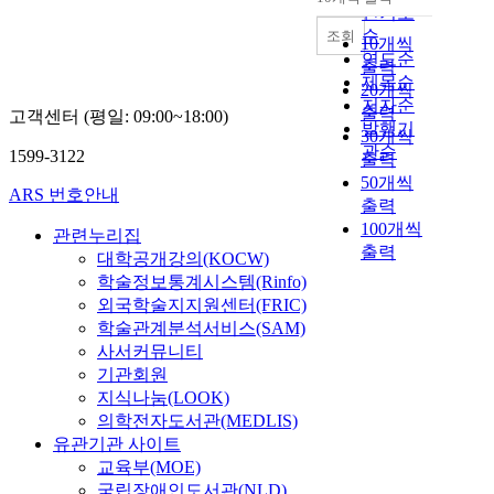
내림차순
인기도
순
조회
10개씩
연도순
출력
제목순
20개씩
저자순
출력
고객센터 (평일: 09:00~18:00)
발행기
30개씩
관순
1599-3122
출력
50개씩
ARS 번호안내
출력
100개씩
관련누리집
출력
대학공개강의(KOCW)
학술정보통계시스템(Rinfo)
외국학술지지원센터(FRIC)
학술관계분석서비스(SAM)
사서커뮤니티
기관회원
지식나눔(LOOK)
의학전자도서관(MEDLIS)
유관기관 사이트
교육부(MOE)
국립장애인도서관(NLD)