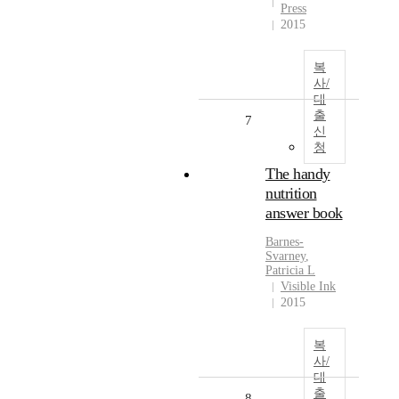
Press
2015
복
사/
대
출
7
신
청
The handy
nutrition
answer book
Barnes-
Svarney
,
Patricia L
Visible Ink
2015
복
사/
대
출
8