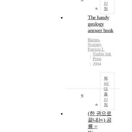
신
청
The handy
geology
answer book
Barnes-
Svarney
,
Patricia L
Visible Ink
Press
2004
복
사/
대
출
9
신
청
(한 권으로
끝내는) 공
룡 =