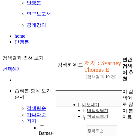
단행본
연구보고서
공개강의
home
단행본
검색결과 좁혀 보기
연관
저자 : Svarney
검색키워드
검색
Thomas E
선택해제
어 추
(검색결과
10
건)
천
좁혀본 항목 보기
이 검
순서
색어
로 많
내보내기
검색량순
이 본
내책장담기
가나다순
한글로보기
자료
1
저자
정확도순
Barnes-