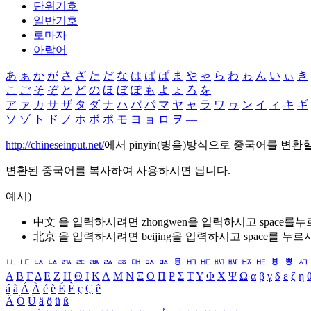
단위기호
일반기호
로마자
아랍어
あ
ぁ
か
が
さ
ざ
た
だ
な
は
ば
ぱ
ま
や
ゃ
ら
わ
ゎ
ん
い
ぃ
き
こ
ご
そ
ぞ
と
ど
の
ほ
ぼ
ぽ
も
よ
ょ
ろ
を
ア
ァ
カ
サ
ザ
タ
ダ
ナ
ハ
バ
パ
マ
ヤ
ャ
ラ
ワ
ヮ
ン
イ
ィ
キ
ギ
ソ
ゾ
ト
ド
ノ
ホ
ボ
ポ
モ
ヨ
ョ
ロ
ヲ
―
http://chineseinput.net/
에서 pinyin(병음)방식으로 중국어를 변환
변환된 중국어를 복사하여 사용하시면 됩니다.
예시)
中文 을 입력하시려면
zhongwen
을 입력하시고 space를
北京 을 입력하시려면
beijing
을 입력하시고 space를 누르
ㅥ
ㅦ
ㅧ
ㅨ
ㅩ
ㅪ
ㅫ
ㅬ
ㅭ
ㅮ
ㅯ
ㅰ
ㅱ
ㅲ
ㅳ
ㅴ
ㅵ
ㅶ
ㅷ
ㅸ
ㅹ
ㅺ
Α
Β
Γ
Δ
Ε
Ζ
Η
Θ
Ι
Κ
Λ
Μ
Ν
Ξ
Ο
Π
Ρ
Σ
Τ
Υ
Φ
Χ
Ψ
Ω
α
β
γ
δ
ε
ζ
η
á
à
Á
À
é
è
É
È
ç
Ç
ê
Ä
Ö
Ü
ä
ö
ü
ß