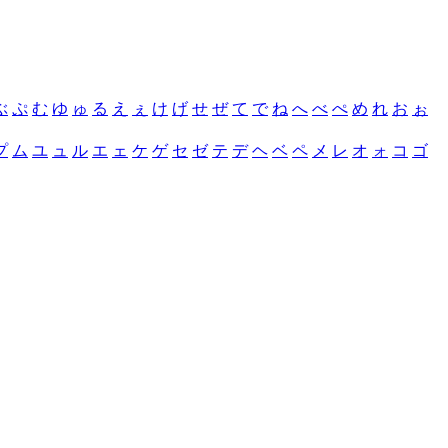
ぶ
ぷ
む
ゆ
ゅ
る
え
ぇ
け
げ
せ
ぜ
て
で
ね
へ
べ
ぺ
め
れ
お
ぉ
プ
ム
ユ
ュ
ル
エ
ェ
ケ
ゲ
セ
ゼ
テ
デ
ヘ
ベ
ペ
メ
レ
オ
ォ
コ
ゴ