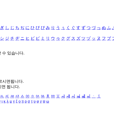
ぎ
し
じ
ち
ぢ
に
ひ
び
ぴ
み
り
う
ぅ
く
ぐ
す
ず
つ
づ
っ
ぬ
ふ
シ
ジ
チ
ヂ
ニ
ヒ
ビ
ピ
ミ
リ
ウ
ゥ
ク
グ
ス
ズ
ツ
ヅ
ッ
ヌ
フ
ブ
할 수 있습니다.
누르시면됩니다.
시면 됩니다.
ㅻ
ㅼ
ㅽ
ㅾ
ㅿ
ㆀ
ㆁ
ㆂ
ㆃ
ㆄ
ㆅ
ㆆ
ㆇ
ㆈ
ㆉ
ㆊ
ㆋ
ㆌ
ㆍ
ㆎ
θ
ι
κ
λ
μ
ν
ξ
ο
π
ρ
σ
τ
υ
φ
χ
ψ
ω