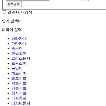
상세검색
결과 내 재검색
인기 검색어
다국어 입력
히라가나
가타카나
중국어
한글고어
그리스문자
프랑스어
독일어
히브리어
괄호기호
학술기호
기술기호
첨자기호
라틴문자
러시아문자