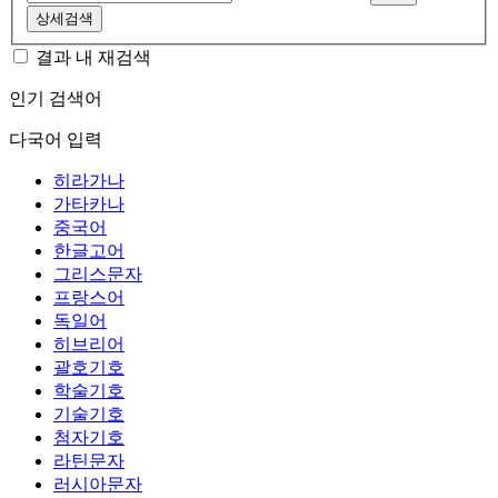
상세검색
결과 내 재검색
인기 검색어
다국어 입력
히라가나
가타카나
중국어
한글고어
그리스문자
프랑스어
독일어
히브리어
괄호기호
학술기호
기술기호
첨자기호
라틴문자
러시아문자