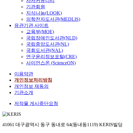
사서커뮤니티
기관회원
지식나눔(LOOK)
의학전자도서관(MEDLIS)
유관기관 사이트
교육부(MOE)
국립장애인도서관(NLD)
국립중앙도서관(NL)
국회도서관(NAL)
연구윤리정보포털(CRE)
사이언스온 (ScienceON)
이용약관
개인정보처리방침
개인정보 재동의
기관소개
저작물 게시중단요청
41061 대구광역시 동구 동내로 64(동내동1119) KERIS빌딩