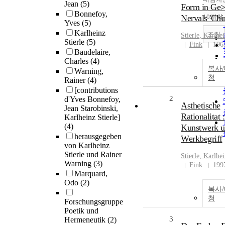
Jean
(5)
Form in Ge>
Bonnefoy,
Nervals 'Chi
10개씩
Yves
(5)
Karlheinz
조회
Stierle
,
Karlhei
Stierle
(5)
Fink
196
Baudelaire,
Charles
(4)
복사
Warning,
청
Rainer
(4)
[contributions
2
d'Yves Bonnefoy,
Asthetische
Jean Starobinski,
Rationalitat :
Karlheinz Stierle]
(4)
Kunstwerk 
herausgegeben
Werkbegriff
von Karlheinz
Stierle und Rainer
Stierle
,
Karlhei
Warning
(3)
Fink
199
Marquard,
Odo
(2)
복사
청
Forschungsgruppe
Poetik und
3
Hermeneutik
(2)