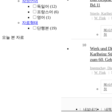
작성언어
Bd.11
독일어
(12)
프랑스어
(6)
Stierle
,
Karlhei
영어
(1)
W. Fink
자료형태
단행본
(19)
복사
청
오늘 본 자료
10
Werk und Di
Karlheinz Sti
zum 60. Geb
Ingenschay, Die
W. Fink
복사
청
내보내기
내책