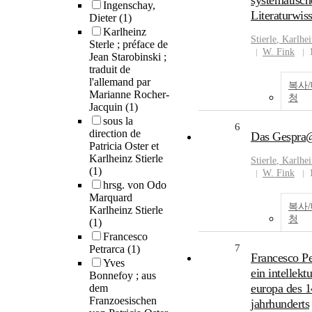
systematisch
Ingenschay,
Literaturwis
Dieter
(1)
Karlheinz
Stierle
,
Karlhei
Sterle ; préface de
W. Fink
Jean Starobinski ;
traduit de
l'allemand par
복사
Marianne Rocher-
청
Jacquin
(1)
sous la
6
direction de
Das Gespra
Patricia Oster et
Karlheinz Stierle
Stierle
,
Karlhei
(1)
W. Fink
hrsg. von Odo
Marquard
복사
Karlheinz Stierle
청
(1)
Francesco
7
Petrarca
(1)
Francesco Pe
Yves
ein intellekt
Bonnefoy ; aus
europa des 1
dem
Franzoesischen
jahrhunderts