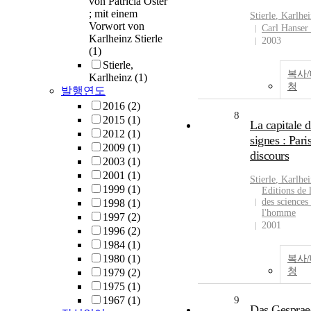
von Patricia Oster
; mit einem
Stierle
,
Karlhei
Vorwort von
Carl Hanser
Karlheinz Stierle
2003
(1)
Stierle,
복사
Karlheinz
(1)
청
발행연도
2016
(2)
8
2015
(1)
La capitale d
2012
(1)
signes : Pari
2009
(1)
discours
2003
(1)
2001
(1)
Stierle
,
Karlhei
1999
(1)
Editions de 
des sciences
1998
(1)
l'homme
1997
(2)
2001
1996
(2)
1984
(1)
1980
(1)
복사
청
1979
(2)
1975
(1)
1967
(1)
9
Das Gesprae