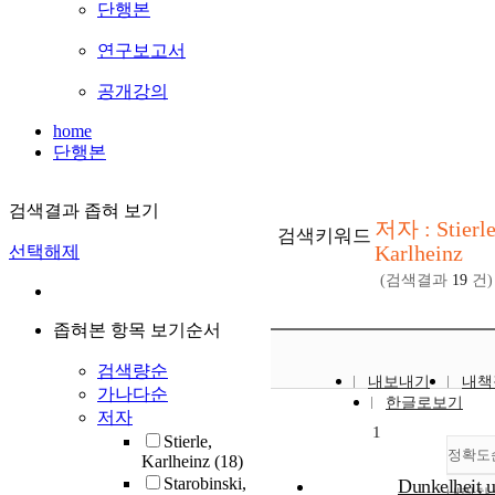
단행본
연구보고서
공개강의
home
단행본
검색결과 좁혀 보기
저자 : Stierl
검색키워드
Karlheinz
선택해제
(검색결과
19
건)
좁혀본 항목 보기순서
검색량순
내보내기
내책
가나다순
한글로보기
저자
1
Stierle,
정확도
Karlheinz
(18)
Starobinski,
Dunkelheit 
내림차