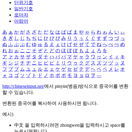
단위기호
일반기호
로마자
아랍어
あ
ぁ
か
が
さ
ざ
た
だ
な
は
ば
ぱ
ま
や
ゃ
ら
わ
ゎ
ん
い
ぃ
き
ぎ
し
じ
ち
ぢ
に
ひ
び
ぴ
み
り
う
ぅ
く
ぐ
す
ず
つ
づ
っ
ぬ
ふ
ぶ
ぷ
む
ゆ
ゅ
る
え
ぇ
け
げ
せ
ぜ
て
で
ね
へ
べ
ぺ
め
れ
お
ぉ
こ
ご
そ
ぞ
と
ど
の
ほ
ぼ
ぽ
も
よ
ょ
ろ
を
ア
ァ
カ
サ
ザ
タ
ダ
ナ
ハ
バ
パ
マ
ヤ
ャ
ラ
ワ
ヮ
ン
イ
ィ
キ
ギ
シ
ジ
チ
ヂ
ニ
ヒ
ビ
ピ
ミ
リ
ウ
ゥ
ク
グ
ス
ズ
ツ
ヅ
ッ
ヌ
フ
ブ
プ
ム
ユ
ュ
ル
エ
ェ
ケ
ゲ
セ
ゼ
テ
デ
ヘ
ベ
ペ
メ
レ
オ
ォ
コ
ゴ
ソ
ゾ
ト
ド
ノ
ホ
ボ
ポ
モ
ヨ
ョ
ロ
ヲ
―
http://chineseinput.net/
에서 pinyin(병음)방식으로 중국어를 변환
할 수 있습니다.
변환된 중국어를 복사하여 사용하시면 됩니다.
예시)
中文 을 입력하시려면
zhongwen
을 입력하시고 space를
누르시면됩니다.