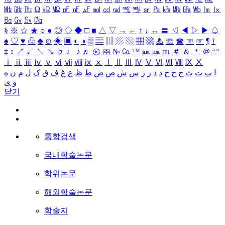
㎒
㎓
㎔
Ω
㏀
㏁
㎊
㎋
㎌
㏖
㏅
㎭
㎮
㎯
㏛
㎩
㎪
㎫
㎬
㏝
㏐
㏓
㏃
㏉
㏜
㏆
§
※
☆
★
○
●
◎
◇
◆
□
■
△
▽
→
←
↑
↓
↔
〓
◁
◀
▷
▶
♤
♠
♡
♥
♧
♣
⊙
◈
▣
◐
◑
▒
▤
▥
▨
▧
▦
▩
♨
☏
☎
☜
☞
¶
†
‡
↕
↗
↙
↖
↘
♭
♩
♪
♬
㉿
㈜
№
㏇
™
㏂
㏘
℡
＃
＆
＊
＠
ª
º
ⅰ
ⅱ
ⅲ
ⅳ
ⅴ
ⅵ
ⅶ
ⅷ
ⅸ
ⅹ
Ⅰ
Ⅱ
Ⅲ
Ⅳ
Ⅴ
Ⅵ
Ⅶ
Ⅷ
Ⅸ
Ⅹ
ا
ب
ت
ث
ج
ح
خ
د
ذ
ر
ز
س
ش
ص
ض
ط
ظ
ع
غ
ف
ق
ک
ل
م
ن
ه
و
ی
닫기
통합검색
국내학술논문
학위논문
해외학술논문
학술지