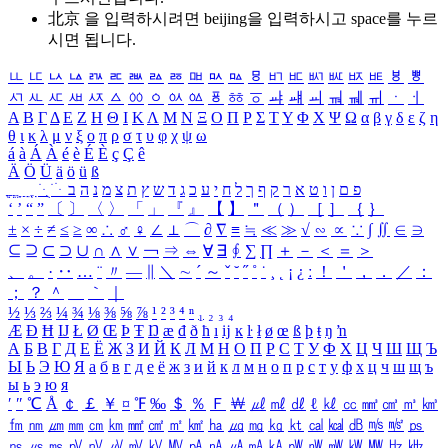
北京 을 입력하시려면
beijing
을 입력하시고 space를 누르
시면 됩니다.
ㅥ
ㅦ
ㅧ
ㅨ
ㅩ
ㅪ
ㅫ
ㅬ
ㅭ
ㅮ
ㅯ
ㅰ
ㅱ
ㅲ
ㅳ
ㅴ
ㅵ
ㅶ
ㅷ
ㅸ
ㅹ
ㅺ
ㅻ
ㅼ
ㅽ
ㅾ
ㅿ
ㆀ
ㆁ
ㆂ
ㆃ
ㆄ
ㆅ
ㆆ
ㆇ
ㆈ
ㆉ
ㆊ
ㆋ
ㆌ
ㆍ
ㆎ
Α
Β
Γ
Δ
Ε
Ζ
Η
Θ
Ι
Κ
Λ
Μ
Ν
Ξ
Ο
Π
Ρ
Σ
Τ
Υ
Φ
Χ
Ψ
Ω
α
β
γ
δ
ε
ζ
η
θ
ι
κ
λ
μ
ν
ξ
ο
π
ρ
σ
τ
υ
φ
χ
ψ
ω
á
à
Á
À
é
è
É
È
ç
Ç
ê
Ä
Ö
Ü
ä
ö
ü
ß
ְ
ֳ
ֲ
ֱ
ָ
ַ
ֵ
ֶ
ִ
ֹ
ּ
ֻ
ׂ
ׁ
ּ
ב
ה
נ
מ
צ
ת
ץ
ש
ד
ג
כ
ע
י
ח
ל
ך
ף
ק
ר
א
ט
ו
ן
ם
פ
‘
’
“
”
〔
〕
〈
〉
「
」
『
』
【
】
＂
（
）
［
］
｛
｝
±
×
÷
≠
≤
≥
∞
∴
♂
♀
∠
⊥
⌒
∂
∇
≡
≒
≪
≫
√
∽
∝
∵
∫
∬
∈
∋
⊆
⊇
⊂
⊃
∪
∩
∧
∨
￢
⇒
⇔
∀
∃
∮
∑
∏
＋
－
＜
＝
＞
、
。
·
‥
…
¨
〃
―
∥
＼
∼
´
～
ˇ
˘
˝
˚
˙
¸
˛
¡
¿
ː
！
＇
，
．
／
：
；
？
＾
＿
｀
｜
½
⅓
⅔
¼
¾
⅛
⅜
⅝
⅞
¹
²
³
⁴
ⁿ
₁
₂
₃
₄
Æ
Ð
Ħ
Ĳ
Ł
Ø
Œ
Þ
Ŧ
Ŋ
æ
đ
ð
ħ
ı
ĳ
ĸ
ŀ
ł
ø
œ
ß
þ
ŧ
ŋ
ŉ
А
Б
В
Г
Д
Е
Ё
Ж
З
И
Й
К
Л
М
Н
О
П
Р
С
Т
У
Ф
Х
Ц
Ч
Ш
Щ
Ъ
Ы
Ь
Э
Ю
Я
а
б
в
г
д
е
ё
ж
з
и
й
к
л
м
н
о
п
р
с
т
у
ф
х
ц
ч
ш
щ
ъ
ы
ь
э
ю
я
′
″
℃
Å
￠
￡
￥
¤
℉
‰
＄
％
Ｆ
￦
㎕
㎖
㎗
ℓ
㎘
㏄
㎣
㎤
㎥
㎦
㎙
㎚
㎛
㎜
㎝
㎞
㎟
㎠
㎡
㎢
㏊
㎍
㎎
㎏
㏏
㎈
㎉
㏈
㎧
㎨
㎰
㎱
㎲
㎳
㎴
㎵
㎶
㎷
㎸
㎹
㎀
㎁
㎂
㎃
㎄
㎺
㎻
㎽
㎾
㎿
㎐
㎑