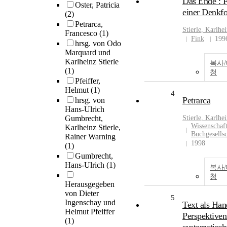
Das Ende : F
Oster, Patricia
einer Denkf
(2)
Petrarca,
Stierle
,
Karlhei
Francesco
(1)
Fink
199
hrsg. von Odo
Marquard und
Karlheinz Stierle
복사
(1)
청
Pfeiffer,
Helmut
(1)
4
Petrarca
hrsg. von
Hans-Ulrich
Gumbrecht,
Stierle
,
Karlhei
Wissenschaft
Karlheinz Stierle,
Buchgesellsc
Rainer Warning
1998
(1)
Gumbrecht,
Hans-Ulrich
(1)
복사
청
Herausgegeben
von Dieter
5
Ingenschay und
Text als Han
Helmut Pfeiffer
Perspektiven
(1)