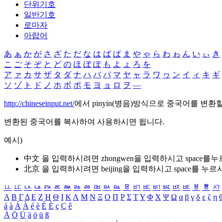
단위기호
일반기호
로마자
아랍어
あ
ぁ
か
が
さ
ざ
た
だ
な
は
ば
ぱ
ま
や
ゃ
ら
わ
ゎ
ん
い
ぃ
き
こ
ご
そ
ぞ
と
ど
の
ほ
ぼ
ぽ
も
よ
ょ
ろ
を
ア
ァ
カ
サ
ザ
タ
ダ
ナ
ハ
バ
パ
マ
ヤ
ャ
ラ
ワ
ヮ
ン
イ
ィ
キ
ギ
ソ
ゾ
ト
ド
ノ
ホ
ボ
ポ
モ
ヨ
ョ
ロ
ヲ
―
http://chineseinput.net/
에서 pinyin(병음)방식으로 중국어를 변환
변환된 중국어를 복사하여 사용하시면 됩니다.
예시)
中文 을 입력하시려면
zhongwen
을 입력하시고 space를
北京 을 입력하시려면
beijing
을 입력하시고 space를 누르
ㅥ
ㅦ
ㅧ
ㅨ
ㅩ
ㅪ
ㅫ
ㅬ
ㅭ
ㅮ
ㅯ
ㅰ
ㅱ
ㅲ
ㅳ
ㅴ
ㅵ
ㅶ
ㅷ
ㅸ
ㅹ
ㅺ
Α
Β
Γ
Δ
Ε
Ζ
Η
Θ
Ι
Κ
Λ
Μ
Ν
Ξ
Ο
Π
Ρ
Σ
Τ
Υ
Φ
Χ
Ψ
Ω
α
β
γ
δ
ε
ζ
η
á
à
Á
À
é
è
É
È
ç
Ç
ê
Ä
Ö
Ü
ä
ö
ü
ß