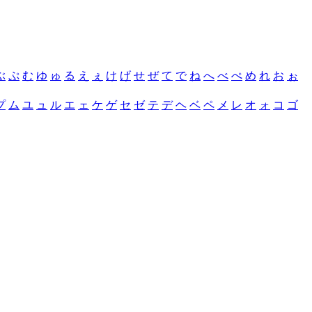
ぶ
ぷ
む
ゆ
ゅ
る
え
ぇ
け
げ
せ
ぜ
て
で
ね
へ
べ
ぺ
め
れ
お
ぉ
プ
ム
ユ
ュ
ル
エ
ェ
ケ
ゲ
セ
ゼ
テ
デ
ヘ
ベ
ペ
メ
レ
オ
ォ
コ
ゴ