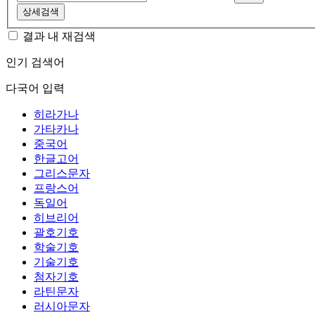
상세검색
결과 내 재검색
인기 검색어
다국어 입력
히라가나
가타카나
중국어
한글고어
그리스문자
프랑스어
독일어
히브리어
괄호기호
학술기호
기술기호
첨자기호
라틴문자
러시아문자