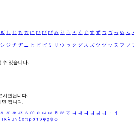
ぎ
し
じ
ち
ぢ
に
ひ
び
ぴ
み
り
う
ぅ
く
ぐ
す
ず
つ
づ
っ
ぬ
ふ
シ
ジ
チ
ヂ
ニ
ヒ
ビ
ピ
ミ
リ
ウ
ゥ
ク
グ
ス
ズ
ツ
ヅ
ッ
ヌ
フ
ブ
할 수 있습니다.
누르시면됩니다.
시면 됩니다.
ㅻ
ㅼ
ㅽ
ㅾ
ㅿ
ㆀ
ㆁ
ㆂ
ㆃ
ㆄ
ㆅ
ㆆ
ㆇ
ㆈ
ㆉ
ㆊ
ㆋ
ㆌ
ㆍ
ㆎ
θ
ι
κ
λ
μ
ν
ξ
ο
π
ρ
σ
τ
υ
φ
χ
ψ
ω