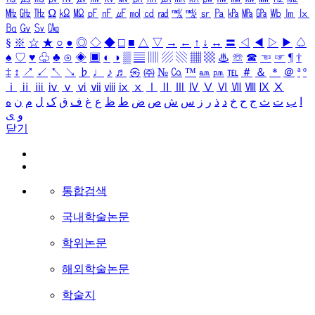
㎒
㎓
㎔
Ω
㏀
㏁
㎊
㎋
㎌
㏖
㏅
㎭
㎮
㎯
㏛
㎩
㎪
㎫
㎬
㏝
㏐
㏓
㏃
㏉
㏜
㏆
§
※
☆
★
○
●
◎
◇
◆
□
■
△
▽
→
←
↑
↓
↔
〓
◁
◀
▷
▶
♤
♠
♡
♥
♧
♣
⊙
◈
▣
◐
◑
▒
▤
▥
▨
▧
▦
▩
♨
☏
☎
☜
☞
¶
†
‡
↕
↗
↙
↖
↘
♭
♩
♪
♬
㉿
㈜
№
㏇
™
㏂
㏘
℡
＃
＆
＊
＠
ª
º
ⅰ
ⅱ
ⅲ
ⅳ
ⅴ
ⅵ
ⅶ
ⅷ
ⅸ
ⅹ
Ⅰ
Ⅱ
Ⅲ
Ⅳ
Ⅴ
Ⅵ
Ⅶ
Ⅷ
Ⅸ
Ⅹ
ا
ب
ت
ث
ج
ح
خ
د
ذ
ر
ز
س
ش
ص
ض
ط
ظ
ع
غ
ف
ق
ک
ل
م
ن
ه
و
ی
닫기
통합검색
국내학술논문
학위논문
해외학술논문
학술지