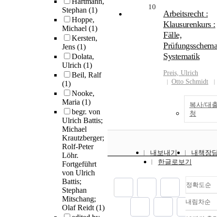
Hartmann,
10
Stephan
(1)
Arbeitsrecht :
Hoppe,
Klausurenkurs :
Michael
(1)
Fälle,
Kersten,
Prüfungsschema
Jens
(1)
Systematik
Dolata,
Ulrich
(1)
Preis,
Ulrich
Beil, Ralf
Otto Schmidt
(1)
Nooke,
Maria
(1)
복사/대
begr. von
청
Ulrich Battis;
Michael
Krautzberger;
Rolf-Peter
내보내기
내책장
Löhr.
한글로보기
Fortgeführt
von Ulrich
Battis;
정확도순
Stephan
Mitschang;
내림차순
정
Olaf Reidt
(1)
순