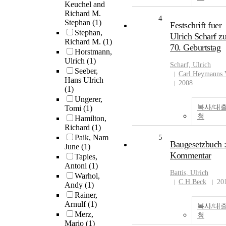
Keuchel and
Richard M.
4
Stephan
(1)
Festschrift fuer
Stephan,
Ulrich Scharf z
Richard M.
(1)
70. Geburtstag
Horstmann,
Ulrich
(1)
Scharf,
Ulrich
Seeber,
Carl Heymanns 
Hans Ulrich
2008
(1)
Ungerer,
복사/대
Tomi
(1)
청
Hamilton,
Richard
(1)
Paik, Nam
5
Baugesetzbuch 
June
(1)
Kommentar
Tapies,
Antoni
(1)
Battis,
Ulrich
Warhol,
C.H.Beck
20
Andy
(1)
Rainer,
Arnulf
(1)
복사/대
Merz,
청
Mario
(1)