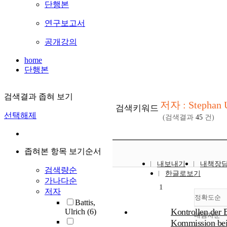
단행본
연구보고서
공개강의
home
단행본
검색결과 좁혀 보기
저자 : Stephan U
검색키워드
선택해제
(검색결과
45
건)
좁혀본 항목 보기순서
내보내기
내책장
검색량순
한글로보기
가나다순
1
저자
정확도순
Battis,
Kontrollen der 
Ulrich
(6)
내림차순
정
Kommission be