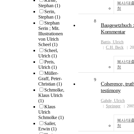
Kirste,
복사/대
Stephan
(1)
청
Serin,
Stephan
(1)
8
Stephan
Baugesetzbuch 
Serin ; Mit.
Kommentar
Illustrationen
von Ulrich
Battis,
Ulrich
Scheel
(1)
C.H. Beck
20
Scheel,
Ulrich
(1)
Preis,
복사/대
Ulrich
(1)
청
Müller-
Graff, Peter-
9
Coherence, trut
Christian
(1)
Schmolke,
testimony
Klaus Ulrich
(1)
Gahde,
Ulrich
Springer
200
Klaus
Ulrich
Schmolke
(1)
복사/대
Sailer,
청
Erwin
(1)