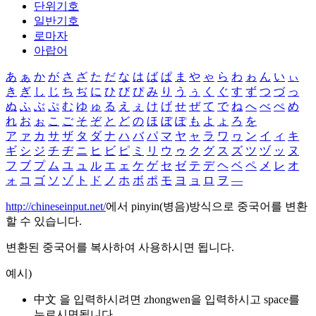
단위기호
일반기호
로마자
아랍어
あ
ぁ
か
が
さ
ざ
た
だ
な
は
ば
ぱ
ま
や
ゃ
ら
わ
ゎ
ん
い
ぃ
き
ぎ
し
じ
ち
ぢ
に
ひ
び
ぴ
み
り
う
ぅ
く
ぐ
す
ず
つ
づ
っ
ぬ
ふ
ぶ
ぷ
む
ゆ
ゅ
る
え
ぇ
け
げ
せ
ぜ
て
で
ね
へ
べ
ぺ
め
れ
お
ぉ
こ
ご
そ
ぞ
と
ど
の
ほ
ぼ
ぽ
も
よ
ょ
ろ
を
ア
ァ
カ
サ
ザ
タ
ダ
ナ
ハ
バ
パ
マ
ヤ
ャ
ラ
ワ
ヮ
ン
イ
ィ
キ
ギ
シ
ジ
チ
ヂ
ニ
ヒ
ビ
ピ
ミ
リ
ウ
ゥ
ク
グ
ス
ズ
ツ
ヅ
ッ
ヌ
フ
ブ
プ
ム
ユ
ュ
ル
エ
ェ
ケ
ゲ
セ
ゼ
テ
デ
ヘ
ベ
ペ
メ
レ
オ
ォ
コ
ゴ
ソ
ゾ
ト
ド
ノ
ホ
ボ
ポ
モ
ヨ
ョ
ロ
ヲ
―
http://chineseinput.net/
에서 pinyin(병음)방식으로 중국어를 변환
할 수 있습니다.
변환된 중국어를 복사하여 사용하시면 됩니다.
예시)
中文 을 입력하시려면
zhongwen
을 입력하시고 space를
누르시면됩니다.