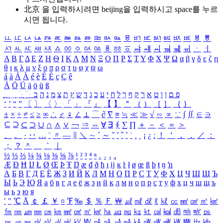
北京 을 입력하시려면
beijing
을 입력하시고 space를 누르
시면 됩니다.
ㅥ
ㅦ
ㅧ
ㅨ
ㅩ
ㅪ
ㅫ
ㅬ
ㅭ
ㅮ
ㅯ
ㅰ
ㅱ
ㅲ
ㅳ
ㅴ
ㅵ
ㅶ
ㅷ
ㅸ
ㅹ
ㅺ
ㅻ
ㅼ
ㅽ
ㅾ
ㅿ
ㆀ
ㆁ
ㆂ
ㆃ
ㆄ
ㆅ
ㆆ
ㆇ
ㆈ
ㆉ
ㆊ
ㆋ
ㆌ
ㆍ
ㆎ
Α
Β
Γ
Δ
Ε
Ζ
Η
Θ
Ι
Κ
Λ
Μ
Ν
Ξ
Ο
Π
Ρ
Σ
Τ
Υ
Φ
Χ
Ψ
Ω
α
β
γ
δ
ε
ζ
η
θ
ι
κ
λ
μ
ν
ξ
ο
π
ρ
σ
τ
υ
φ
χ
ψ
ω
á
à
Á
À
é
è
É
È
ç
Ç
ê
Ä
Ö
Ü
ä
ö
ü
ß
ְ
ֳ
ֲ
ֱ
ָ
ַ
ֵ
ֶ
ִ
ֹ
ּ
ֻ
ׂ
ׁ
ּ
ב
ה
נ
מ
צ
ת
ץ
ש
ד
ג
כ
ע
י
ח
ל
ך
ף
ק
ר
א
ט
ו
ן
ם
פ
‘
’
“
”
〔
〕
〈
〉
「
」
『
』
【
】
＂
（
）
［
］
｛
｝
±
×
÷
≠
≤
≥
∞
∴
♂
♀
∠
⊥
⌒
∂
∇
≡
≒
≪
≫
√
∽
∝
∵
∫
∬
∈
∋
⊆
⊇
⊂
⊃
∪
∩
∧
∨
￢
⇒
⇔
∀
∃
∮
∑
∏
＋
－
＜
＝
＞
、
。
·
‥
…
¨
〃
―
∥
＼
∼
´
～
ˇ
˘
˝
˚
˙
¸
˛
¡
¿
ː
！
＇
，
．
／
：
；
？
＾
＿
｀
｜
½
⅓
⅔
¼
¾
⅛
⅜
⅝
⅞
¹
²
³
⁴
ⁿ
₁
₂
₃
₄
Æ
Ð
Ħ
Ĳ
Ł
Ø
Œ
Þ
Ŧ
Ŋ
æ
đ
ð
ħ
ı
ĳ
ĸ
ŀ
ł
ø
œ
ß
þ
ŧ
ŋ
ŉ
А
Б
В
Г
Д
Е
Ё
Ж
З
И
Й
К
Л
М
Н
О
П
Р
С
Т
У
Ф
Х
Ц
Ч
Ш
Щ
Ъ
Ы
Ь
Э
Ю
Я
а
б
в
г
д
е
ё
ж
з
и
й
к
л
м
н
о
п
р
с
т
у
ф
х
ц
ч
ш
щ
ъ
ы
ь
э
ю
я
′
″
℃
Å
￠
￡
￥
¤
℉
‰
＄
％
Ｆ
￦
㎕
㎖
㎗
ℓ
㎘
㏄
㎣
㎤
㎥
㎦
㎙
㎚
㎛
㎜
㎝
㎞
㎟
㎠
㎡
㎢
㏊
㎍
㎎
㎏
㏏
㎈
㎉
㏈
㎧
㎨
㎰
㎱
㎲
㎳
㎴
㎵
㎶
㎷
㎸
㎹
㎀
㎁
㎂
㎃
㎄
㎺
㎻
㎽
㎾
㎿
㎐
㎑