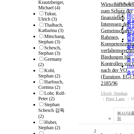
순
Krautzberger,
Wirtschaftsbetei
10개씩 출
내
Michael
(4)
인
zum Schutz der
Tukur,
순
조회
10
finanziellen
Ulrich
(3)
연
출
Interessen der
Thalbach,
제
20
Gemeinschaft :
Katharina
(3)
저
출
Mitschang,
Rahmen,
발
30
Stephan
(3)
Kompetenzen u
관
출
Schesch,
verfahrensrechtl
Stephan
(3)
50
Bindungen bei
Germany
출
Kontrollen vor 
(2)
10
nach der VO
Kohl,
출
Stephan
(2)
(Euratom, EG) 
Harfouch,
2185/96
Corinna
(2)
Lohr, Rolf-
Ulrich
,
Stephan
Peter
(2)
Peter Lang
1
Stephan
Schesch 감독
복사/대
(2)
청
Huber,
Stephan
(2)
2