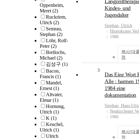
Langzeittherapi
Oppenheim,
Kindes- und
Meret
(2)
Jugendalter
Ruckriem,
Ulrich
(2)
Stephan
,
Ulrich
Semrau,
Hippokrates Ver
Stephan
(2)
1988
Löhr, Rolf-
Peter
(2)
복사/대
Brellochs,
청
Michael
(2)
김성구
(1)
3
Bacon,
Das Eine Wort 
Francis
(1)
Alle : barmen 1
Mandel,
1984 eine
Ernest
(1)
Altvater,
dokumentation
Elmar
(1)
Stephan
, Hans-
Ulri
Hornung,
Neukirchener Ve
Ulrich
(1)
1986
K
(1)
Keuchel,
Ulrich
(1)
복사/대
Ulrich
청