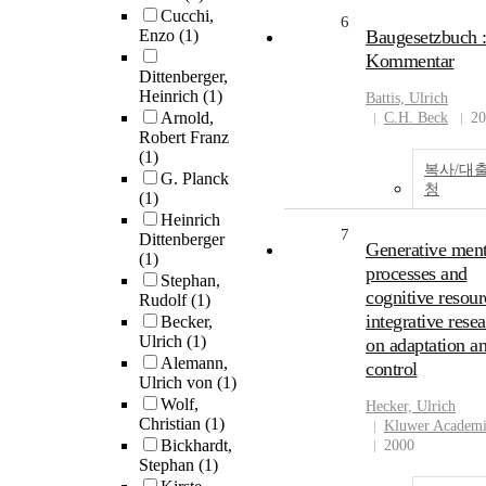
Cucchi,
6
Enzo
(1)
Baugesetzbuch 
Kommentar
Dittenberger,
Heinrich
(1)
Battis,
Ulrich
Arnold,
C.H. Beck
20
Robert Franz
(1)
복사/대
G. Planck
청
(1)
Heinrich
7
Dittenberger
Generative ment
(1)
processes and
Stephan,
cognitive resour
Rudolf
(1)
integrative rese
Becker,
Ulrich
(1)
on adaptation a
Alemann,
control
Ulrich von
(1)
Wolf,
Hecker,
Ulrich
Christian
(1)
Kluwer Academ
Bickhardt,
2000
Stephan
(1)