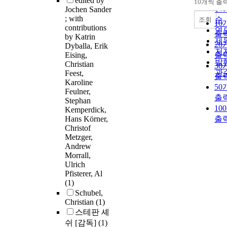
edited by
10개씩 출
내
인
Jochen Sander
; with
순
조회
10
contributions
연
출
by Katrin
제
20
Dyballa, Erik
저
Eising,
출
발
Christian
30
관
Feest,
출
Karoline
50
Feulner,
출
Stephan
10
Kemperdick,
Hans Körner,
출
Christof
Metzger,
Andrew
Morrall,
Ulrich
Pfisterer, Al
(1)
Schubel,
Christian
(1)
스테판 셰
쉬 [감독]
(1)