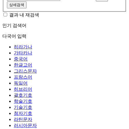
상세검색
결과 내 재검색
인기 검색어
다국어 입력
히라가나
가타카나
중국어
한글고어
그리스문자
프랑스어
독일어
히브리어
괄호기호
학술기호
기술기호
첨자기호
라틴문자
러시아문자