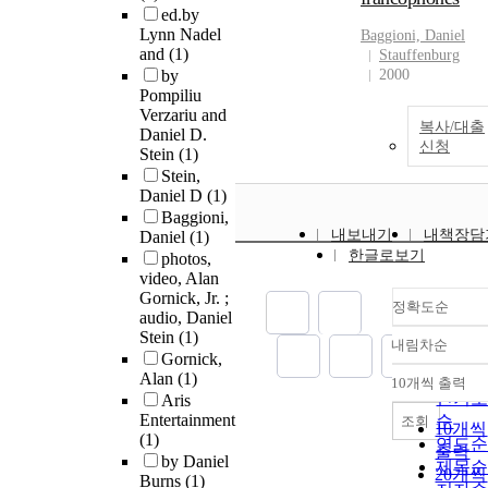
ed.by
Lynn Nadel
Baggioni,
Daniel
and
(1)
Stauffenburg
by
2000
Pompiliu
Verzariu and
복사/대출
Daniel D.
신청
Stein
(1)
Stein,
Daniel D
(1)
Baggioni,
내보내기
내책장담
Daniel
(1)
한글로보기
photos,
video, Alan
Gornick, Jr. ;
정확도순
audio, Daniel
Stein
(1)
내림차순
정확
Gornick,
순
Alan
(1)
10개씩 출력
내림차
인기
Aris
Entertainment
순
조회
10개씩
(1)
연도
출력
by Daniel
제목
20개씩
Burns
(1)