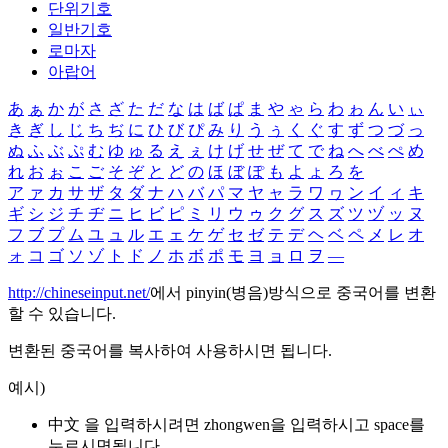
단위기호
일반기호
로마자
아랍어
あ
ぁ
か
が
さ
ざ
た
だ
な
は
ば
ぱ
ま
や
ゃ
ら
わ
ゎ
ん
い
ぃ
き
ぎ
し
じ
ち
ぢ
に
ひ
び
ぴ
み
り
う
ぅ
く
ぐ
す
ず
つ
づ
っ
ぬ
ふ
ぶ
ぷ
む
ゆ
ゅ
る
え
ぇ
け
げ
せ
ぜ
て
で
ね
へ
べ
ぺ
め
れ
お
ぉ
こ
ご
そ
ぞ
と
ど
の
ほ
ぼ
ぽ
も
よ
ょ
ろ
を
ア
ァ
カ
サ
ザ
タ
ダ
ナ
ハ
バ
パ
マ
ヤ
ャ
ラ
ワ
ヮ
ン
イ
ィ
キ
ギ
シ
ジ
チ
ヂ
ニ
ヒ
ビ
ピ
ミ
リ
ウ
ゥ
ク
グ
ス
ズ
ツ
ヅ
ッ
ヌ
フ
ブ
プ
ム
ユ
ュ
ル
エ
ェ
ケ
ゲ
セ
ゼ
テ
デ
ヘ
ベ
ペ
メ
レ
オ
ォ
コ
ゴ
ソ
ゾ
ト
ド
ノ
ホ
ボ
ポ
モ
ヨ
ョ
ロ
ヲ
―
http://chineseinput.net/
에서 pinyin(병음)방식으로 중국어를 변환
할 수 있습니다.
변환된 중국어를 복사하여 사용하시면 됩니다.
예시)
中文 을 입력하시려면
zhongwen
을 입력하시고 space를
누르시면됩니다.