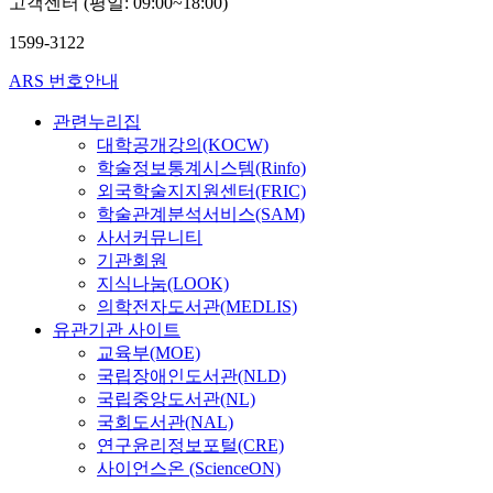
고객센터 (평일: 09:00~18:00)
1599-3122
ARS 번호안내
관련누리집
대학공개강의(KOCW)
학술정보통계시스템(Rinfo)
외국학술지지원센터(FRIC)
학술관계분석서비스(SAM)
사서커뮤니티
기관회원
지식나눔(LOOK)
의학전자도서관(MEDLIS)
유관기관 사이트
교육부(MOE)
국립장애인도서관(NLD)
국립중앙도서관(NL)
국회도서관(NAL)
연구윤리정보포털(CRE)
사이언스온 (ScienceON)