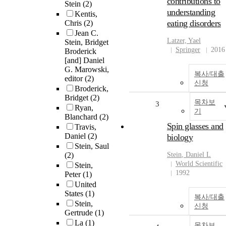
contributions to
Stein
(2)
understanding
Kentis,
eating disorders
Chris
(2)
Jean C.
Latzer, Yael
Stein, Bridget
Springer
2016
Broderick
[and] Daniel
G. Marowski,
복사/대출
editor
(2)
신청
Broderick,
Bridget
(2)
목차보
3
Ryan,
기
Blanchard
(2)
Spin glasses and
Travis,
Daniel
(2)
biology
Stein, Saul
(2)
Stein
,
Daniel
L
World Scientific
Stein,
1992
Peter
(1)
United
States
(1)
복사/대출
Stein,
신청
Gertrude
(1)
La
(1)
목차보