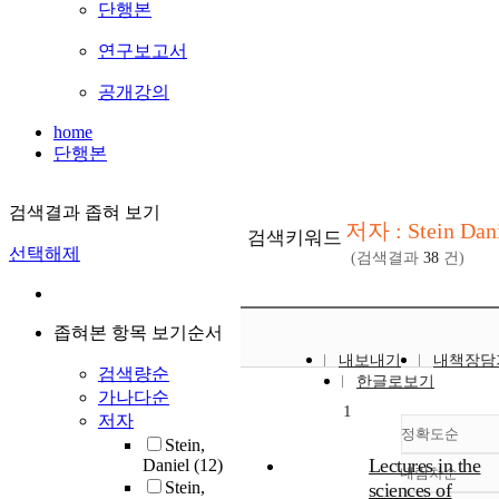
단행본
연구보고서
공개강의
home
단행본
검색결과 좁혀 보기
저자 : Stein Dan
검색키워드
선택해제
(검색결과
38
건)
좁혀본 항목 보기순서
내보내기
내책장담
검색량순
한글로보기
가나다순
1
저자
정확도순
Stein,
Lectures in the
Daniel
(12)
내림차순
정확
Stein,
sciences of