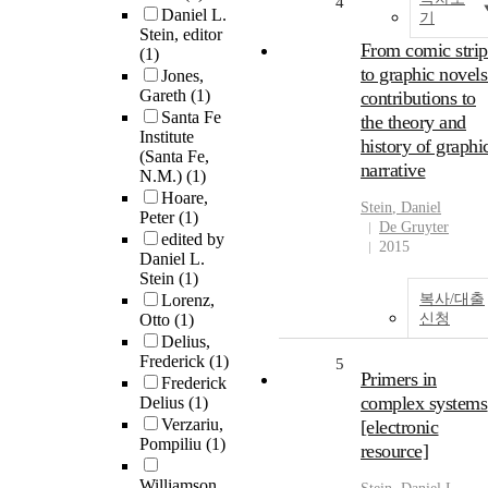
4
Daniel L.
기
Stein, editor
From comic strip
(1)
to graphic novels
Jones,
Gareth
(1)
contributions to
Santa Fe
the theory and
Institute
history of graphi
(Santa Fe,
narrative
N.M.)
(1)
Hoare,
Stein
,
Daniel
Peter
(1)
De Gruyter
edited by
2015
Daniel L.
Stein
(1)
Lorenz,
복사/대출
Otto
(1)
신청
Delius,
Frederick
(1)
5
Primers in
Frederick
complex systems
Delius
(1)
Verzariu,
[electronic
Pompiliu
(1)
resource]
Williamson,