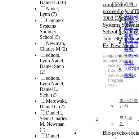
순
Daniel L
(10)
complexity : the
10개씩 출력
내림차
인기
Nadel,
proceedings of t
Lynn
(7)
순
조회
10개씩
1988 Complex
Complex
연도
출력
Systems Summe
Systems
제목
20개씩
School held June
Summer
저자
출력
School
(5)
July 1988 in San
발행
30개씩
Newman,
Fe, New Mexico
관순
Charles M
(2)
출력
editors,
Complex Systems
50개씩
Lynn Nadel,
Summer School
출력
Addison-Wesley
Daniel Stein
100개
Pub. Co.,
(2)
출력
Advanced Book
editors,
Program
Lynn Nadel,
1989
Daniel L.
Stein
(2)
Marowski,
복사/대출
Daniel G
(2)
신청
Daniel L.
Stein, Charles
목차보
2
M. Newman
기
(2)
Bio-psycho-socia
Daniel