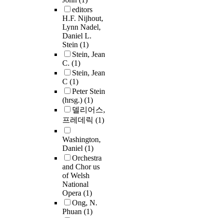
editors
H.F. Nijhout,
Lynn Nadel,
Daniel L.
Stein
(1)
Stein, Jean
C.
(1)
Stein, Jean
C
(1)
Peter Stein
(hrsg.)
(1)
델리어스,
프레데릭
(1)
Washington,
Daniel
(1)
Orchestra
and Chor us
of Welsh
National
Opera
(1)
Ong, N.
Phuan
(1)