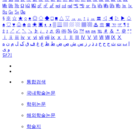
㎒
㎓
㎔
Ω
㏀
㏁
㎊
㎋
㎌
㏖
㏅
㎭
㎮
㎯
㏛
㎩
㎪
㎫
㎬
㏝
㏐
㏓
㏃
㏉
㏜
㏆
§
※
☆
★
○
●
◎
◇
◆
□
■
△
▽
→
←
↑
↓
↔
〓
◁
◀
▷
▶
♤
♠
♡
♥
♧
♣
⊙
◈
▣
◐
◑
▒
▤
▥
▨
▧
▦
▩
♨
☏
☎
☜
☞
¶
†
‡
↕
↗
↙
↖
↘
♭
♩
♪
♬
㉿
㈜
№
㏇
™
㏂
㏘
℡
＃
＆
＊
＠
ª
º
ⅰ
ⅱ
ⅲ
ⅳ
ⅴ
ⅵ
ⅶ
ⅷ
ⅸ
ⅹ
Ⅰ
Ⅱ
Ⅲ
Ⅳ
Ⅴ
Ⅵ
Ⅶ
Ⅷ
Ⅸ
Ⅹ
ا
ب
ت
ث
ج
ح
خ
د
ذ
ر
ز
س
ش
ص
ض
ط
ظ
ع
غ
ف
ق
ک
ل
م
ن
ه
و
ی
닫기
통합검색
국내학술논문
학위논문
해외학술논문
학술지