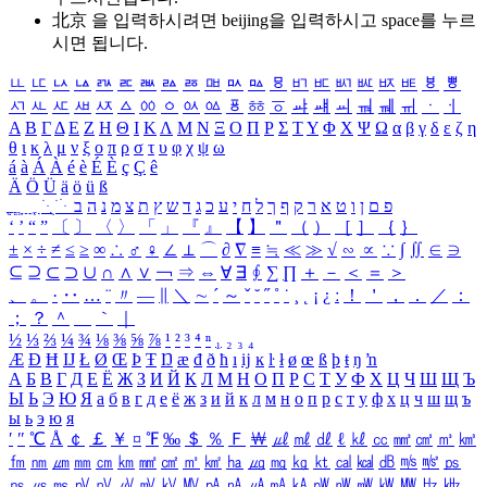
北京 을 입력하시려면
beijing
을 입력하시고 space를 누르
시면 됩니다.
ㅥ
ㅦ
ㅧ
ㅨ
ㅩ
ㅪ
ㅫ
ㅬ
ㅭ
ㅮ
ㅯ
ㅰ
ㅱ
ㅲ
ㅳ
ㅴ
ㅵ
ㅶ
ㅷ
ㅸ
ㅹ
ㅺ
ㅻ
ㅼ
ㅽ
ㅾ
ㅿ
ㆀ
ㆁ
ㆂ
ㆃ
ㆄ
ㆅ
ㆆ
ㆇ
ㆈ
ㆉ
ㆊ
ㆋ
ㆌ
ㆍ
ㆎ
Α
Β
Γ
Δ
Ε
Ζ
Η
Θ
Ι
Κ
Λ
Μ
Ν
Ξ
Ο
Π
Ρ
Σ
Τ
Υ
Φ
Χ
Ψ
Ω
α
β
γ
δ
ε
ζ
η
θ
ι
κ
λ
μ
ν
ξ
ο
π
ρ
σ
τ
υ
φ
χ
ψ
ω
á
à
Á
À
é
è
É
È
ç
Ç
ê
Ä
Ö
Ü
ä
ö
ü
ß
ְ
ֳ
ֲ
ֱ
ָ
ַ
ֵ
ֶ
ִ
ֹ
ּ
ֻ
ׂ
ׁ
ּ
ב
ה
נ
מ
צ
ת
ץ
ש
ד
ג
כ
ע
י
ח
ל
ך
ף
ק
ר
א
ט
ו
ן
ם
פ
‘
’
“
”
〔
〕
〈
〉
「
」
『
』
【
】
＂
（
）
［
］
｛
｝
±
×
÷
≠
≤
≥
∞
∴
♂
♀
∠
⊥
⌒
∂
∇
≡
≒
≪
≫
√
∽
∝
∵
∫
∬
∈
∋
⊆
⊇
⊂
⊃
∪
∩
∧
∨
￢
⇒
⇔
∀
∃
∮
∑
∏
＋
－
＜
＝
＞
、
。
·
‥
…
¨
〃
―
∥
＼
∼
´
～
ˇ
˘
˝
˚
˙
¸
˛
¡
¿
ː
！
＇
，
．
／
：
；
？
＾
＿
｀
｜
½
⅓
⅔
¼
¾
⅛
⅜
⅝
⅞
¹
²
³
⁴
ⁿ
₁
₂
₃
₄
Æ
Ð
Ħ
Ĳ
Ł
Ø
Œ
Þ
Ŧ
Ŋ
æ
đ
ð
ħ
ı
ĳ
ĸ
ŀ
ł
ø
œ
ß
þ
ŧ
ŋ
ŉ
А
Б
В
Г
Д
Е
Ё
Ж
З
И
Й
К
Л
М
Н
О
П
Р
С
Т
У
Ф
Х
Ц
Ч
Ш
Щ
Ъ
Ы
Ь
Э
Ю
Я
а
б
в
г
д
е
ё
ж
з
и
й
к
л
м
н
о
п
р
с
т
у
ф
х
ц
ч
ш
щ
ъ
ы
ь
э
ю
я
′
″
℃
Å
￠
￡
￥
¤
℉
‰
＄
％
Ｆ
￦
㎕
㎖
㎗
ℓ
㎘
㏄
㎣
㎤
㎥
㎦
㎙
㎚
㎛
㎜
㎝
㎞
㎟
㎠
㎡
㎢
㏊
㎍
㎎
㎏
㏏
㎈
㎉
㏈
㎧
㎨
㎰
㎱
㎲
㎳
㎴
㎵
㎶
㎷
㎸
㎹
㎀
㎁
㎂
㎃
㎄
㎺
㎻
㎽
㎾
㎿
㎐
㎑