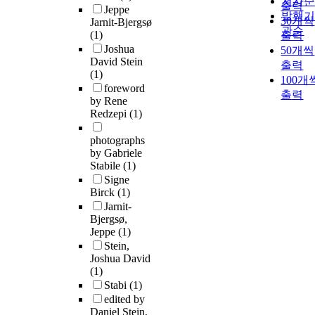
저자
출력
Jeppe
발행
30개씩
Jarnit-Bjergsø
관순
(1)
출력
Joshua
50개씩
David Stein
출력
(1)
100개
foreword
출력
by Rene
Redzepi
(1)
photographs
by Gabriele
Stabile
(1)
Signe
Birck
(1)
Jarnit-
Bjergsø,
Jeppe
(1)
Stein,
Joshua David
(1)
Stabi
(1)
edited by
Daniel Stein,