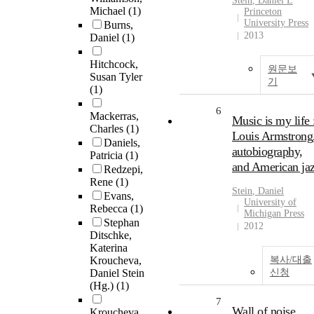
Stein
,
Daniel
L
Michael
(1)
Princeton
University Press
Burns,
2013
Daniel
(1)
Hitchcock,
원문보
Susan Tyler
기
(1)
6
Mackerras,
Music is my life 
Charles
(1)
Louis Armstrong
Daniels,
autobiography,
Patricia
(1)
and American ja
Redzepi,
Rene
(1)
Stein
,
Daniel
Evans,
University of
Rebecca
(1)
Michigan Press
Stephan
2012
Ditschke,
Katerina
Kroucheva,
복사/대출
Daniel Stein
신청
(Hg.)
(1)
7
Wall of noise
Kroucheva,