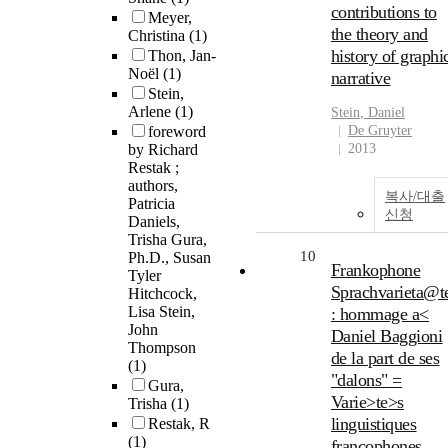
contributions to
Meyer,
the theory and
Christina
(1)
history of graphi
Thon, Jan-
Noël
(1)
narrative
Stein,
Arlene
(1)
Stein
,
Daniel
foreword
De Gruyter
by Richard
2013
Restak ;
authors,
복사/대출
Patricia
신청
Daniels,
Trisha Gura,
10
Ph.D., Susan
Frankophone
Tyler
Sprachvarieta@t
Hitchcock,
Lisa Stein,
: hommage a<
John
Daniel Baggioni
Thompson
de la part de ses
(1)
"dalons" =
Gura,
Varie>te>s
Trisha
(1)
linguistiques
Restak, R
(1)
francophones