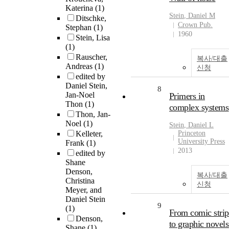
Katerina
(1)
Stein
,
Daniel
M
Ditschke,
Crown Pub.
Stephan
(1)
1960
Stein, Lisa
(1)
Rauscher,
복사/대출
Andreas
(1)
신청
edited by
Daniel Stein,
8
Jan-Noel
Primers in
Thon
(1)
complex systems
Thon, Jan-
Noel
(1)
Stein
,
Daniel
L
Kelleter,
Princeton
University Press
Frank
(1)
2013
edited by
Shane
Denson,
복사/대출
Christina
신청
Meyer, and
Daniel Stein
9
(1)
From comic strip
Denson,
to graphic novels
Shane
(1)