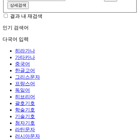
상세검색
결과 내 재검색
인기 검색어
다국어 입력
히라가나
가타카나
중국어
한글고어
그리스문자
프랑스어
독일어
히브리어
괄호기호
학술기호
기술기호
첨자기호
라틴문자
러시아문자