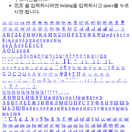
北京 을 입력하시려면
beijing
을 입력하시고 space를 누르
시면 됩니다.
ㅥ
ㅦ
ㅧ
ㅨ
ㅩ
ㅪ
ㅫ
ㅬ
ㅭ
ㅮ
ㅯ
ㅰ
ㅱ
ㅲ
ㅳ
ㅴ
ㅵ
ㅶ
ㅷ
ㅸ
ㅹ
ㅺ
ㅻ
ㅼ
ㅽ
ㅾ
ㅿ
ㆀ
ㆁ
ㆂ
ㆃ
ㆄ
ㆅ
ㆆ
ㆇ
ㆈ
ㆉ
ㆊ
ㆋ
ㆌ
ㆍ
ㆎ
Α
Β
Γ
Δ
Ε
Ζ
Η
Θ
Ι
Κ
Λ
Μ
Ν
Ξ
Ο
Π
Ρ
Σ
Τ
Υ
Φ
Χ
Ψ
Ω
α
β
γ
δ
ε
ζ
η
θ
ι
κ
λ
μ
ν
ξ
ο
π
ρ
σ
τ
υ
φ
χ
ψ
ω
á
à
Á
À
é
è
É
È
ç
Ç
ê
Ä
Ö
Ü
ä
ö
ü
ß
ְ
ֳ
ֲ
ֱ
ָ
ַ
ֵ
ֶ
ִ
ֹ
ּ
ֻ
ׂ
ׁ
ּ
ב
ה
נ
מ
צ
ת
ץ
ש
ד
ג
כ
ע
י
ח
ל
ך
ף
ק
ר
א
ט
ו
ן
ם
פ
‘
’
“
”
〔
〕
〈
〉
「
」
『
』
【
】
＂
（
）
［
］
｛
｝
±
×
÷
≠
≤
≥
∞
∴
♂
♀
∠
⊥
⌒
∂
∇
≡
≒
≪
≫
√
∽
∝
∵
∫
∬
∈
∋
⊆
⊇
⊂
⊃
∪
∩
∧
∨
￢
⇒
⇔
∀
∃
∮
∑
∏
＋
－
＜
＝
＞
、
。
·
‥
…
¨
〃
―
∥
＼
∼
´
～
ˇ
˘
˝
˚
˙
¸
˛
¡
¿
ː
！
＇
，
．
／
：
；
？
＾
＿
｀
｜
½
⅓
⅔
¼
¾
⅛
⅜
⅝
⅞
¹
²
³
⁴
ⁿ
₁
₂
₃
₄
Æ
Ð
Ħ
Ĳ
Ł
Ø
Œ
Þ
Ŧ
Ŋ
æ
đ
ð
ħ
ı
ĳ
ĸ
ŀ
ł
ø
œ
ß
þ
ŧ
ŋ
ŉ
А
Б
В
Г
Д
Е
Ё
Ж
З
И
Й
К
Л
М
Н
О
П
Р
С
Т
У
Ф
Х
Ц
Ч
Ш
Щ
Ъ
Ы
Ь
Э
Ю
Я
а
б
в
г
д
е
ё
ж
з
и
й
к
л
м
н
о
п
р
с
т
у
ф
х
ц
ч
ш
щ
ъ
ы
ь
э
ю
я
′
″
℃
Å
￠
￡
￥
¤
℉
‰
＄
％
Ｆ
￦
㎕
㎖
㎗
ℓ
㎘
㏄
㎣
㎤
㎥
㎦
㎙
㎚
㎛
㎜
㎝
㎞
㎟
㎠
㎡
㎢
㏊
㎍
㎎
㎏
㏏
㎈
㎉
㏈
㎧
㎨
㎰
㎱
㎲
㎳
㎴
㎵
㎶
㎷
㎸
㎹
㎀
㎁
㎂
㎃
㎄
㎺
㎻
㎽
㎾
㎿
㎐
㎑