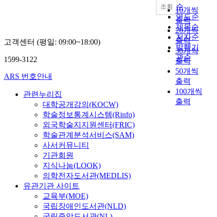
순
조회
10개씩
연도순
출력
제목순
20개씩
저자순
출력
고객센터 (평일: 09:00~18:00)
발행기
30개씩
관순
1599-3122
출력
50개씩
ARS 번호안내
출력
100개씩
관련누리집
출력
대학공개강의(KOCW)
학술정보통계시스템(Rinfo)
외국학술지지원센터(FRIC)
학술관계분석서비스(SAM)
사서커뮤니티
기관회원
지식나눔(LOOK)
의학전자도서관(MEDLIS)
유관기관 사이트
교육부(MOE)
국립장애인도서관(NLD)
국립중앙도서관(NL)