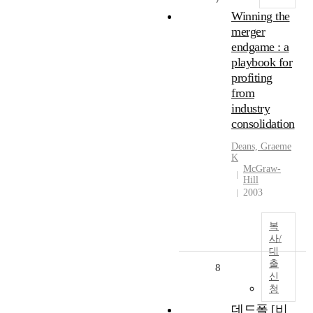
Winning the
merger
endgame : a
playbook for
profiting
from
industry
consolidation
Deans, Graeme
K
McGraw-
Hill
2003
복
사/
대
출
8
신
청
데드폴 [비