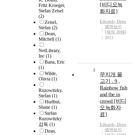
[비디오녹
Fritz Kroeger,
Stefan Zeisel
화자료]
(2)
Edwards, Drew
Zeisel,
엠앤브이
Stefan
(2)
[제작·판매]
Dean,
2013
Mitchell
(1)
NetLibrary,
Inc
(1)
Bana, Eric
(1)
3
Wilde,
무지개 물
Olivia
(1)
고기 . 9 ,
Rainbow fish
Ruzowitzky,
and the in
Stefan
(1)
crowd [비디
Hurlbut,
Shane
(1)
오녹화자
Stefan
료]
Ruzowitzky
감독
(1)
Edwards, Drew
엠앤브이
Dean,