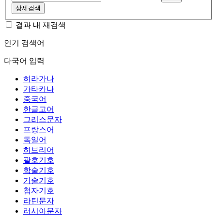
상세검색
결과 내 재검색
인기 검색어
다국어 입력
히라가나
가타카나
중국어
한글고어
그리스문자
프랑스어
독일어
히브리어
괄호기호
학술기호
기술기호
첨자기호
라틴문자
러시아문자