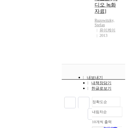
디오 녹화
자료]
Ruzowitzky,
Stefan
유이케이
2013
내보내기
내책장담기
한글로보기
정확도순
내림차순
정확도
순
10개씩 출력
내림차순
인기도