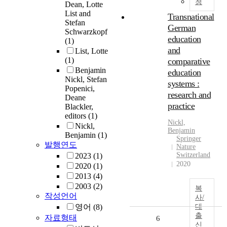
청
Dean, Lotte
List and
Transnational
Stefan
German
Schwarzkopf
education
(1)
and
List, Lotte
(1)
comparative
Benjamin
education
Nickl, Stefan
systems :
Popenici,
research and
Deane
practice
Blackler,
editors
(1)
Nickl,
Nickl,
Benjamin
Benjamin
(1)
Springer
발행연도
Nature
Switzerland
2023
(1)
2020
2020
(1)
2013
(4)
2003
(2)
복
작성언어
사/
영어
(8)
대
출
자료형태
6
신