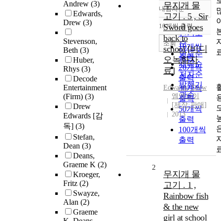
Andrew
(3)
무지개 물
내림차순
정확도
Edwards,
고기 . 5 , Sir
Drew
(3)
순
10개씩 출력
Sword goes
내림차순
인기도
back to
Stevenson,
순
조회
10개씩
school [비디
Beth
(3)
연도순
출력
오녹화자
Huber,
제목순
20개씩
Rhys
(3)
료]
저자순
출력
Decode
발행기
Entertainment
Edwards, Drew
30개씩
관순
(Firm)
(3)
엠앤브이
출력
[제작·판매]
Drew
50개씩
2013
Edwards [감
출력
독]
(3)
100개씩
Stefan,
출력
Dean
(3)
Deans,
Graeme K
(2)
2
무지개 물
Kroeger,
Fritz
(2)
고기 . 1 ,
Swayze,
Rainbow fish
Alan
(2)
& the new
Graeme
girl at school
K. Deans,