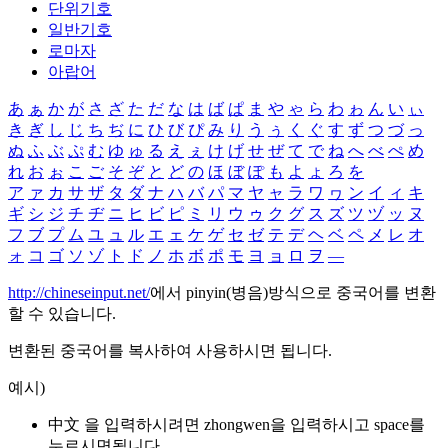
단위기호
일반기호
로마자
아랍어
あ
ぁ
か
が
さ
ざ
た
だ
な
は
ば
ぱ
ま
や
ゃ
ら
わ
ゎ
ん
い
ぃ
き
ぎ
し
じ
ち
ぢ
に
ひ
び
ぴ
み
り
う
ぅ
く
ぐ
す
ず
つ
づ
っ
ぬ
ふ
ぶ
ぷ
む
ゆ
ゅ
る
え
ぇ
け
げ
せ
ぜ
て
で
ね
へ
べ
ぺ
め
れ
お
ぉ
こ
ご
そ
ぞ
と
ど
の
ほ
ぼ
ぽ
も
よ
ょ
ろ
を
ア
ァ
カ
サ
ザ
タ
ダ
ナ
ハ
バ
パ
マ
ヤ
ャ
ラ
ワ
ヮ
ン
イ
ィ
キ
ギ
シ
ジ
チ
ヂ
ニ
ヒ
ビ
ピ
ミ
リ
ウ
ゥ
ク
グ
ス
ズ
ツ
ヅ
ッ
ヌ
フ
ブ
プ
ム
ユ
ュ
ル
エ
ェ
ケ
ゲ
セ
ゼ
テ
デ
ヘ
ベ
ペ
メ
レ
オ
ォ
コ
ゴ
ソ
ゾ
ト
ド
ノ
ホ
ボ
ポ
モ
ヨ
ョ
ロ
ヲ
―
http://chineseinput.net/
에서 pinyin(병음)방식으로 중국어를 변환
할 수 있습니다.
변환된 중국어를 복사하여 사용하시면 됩니다.
예시)
中文 을 입력하시려면
zhongwen
을 입력하시고 space를
누르시면됩니다.