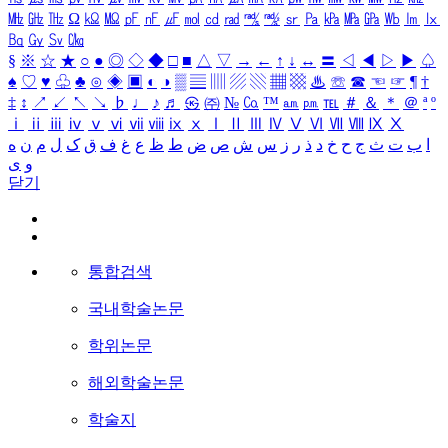
㎒
㎓
㎔
Ω
㏀
㏁
㎊
㎋
㎌
㏖
㏅
㎭
㎮
㎯
㏛
㎩
㎪
㎫
㎬
㏝
㏐
㏓
㏃
㏉
㏜
㏆
§
※
☆
★
○
●
◎
◇
◆
□
■
△
▽
→
←
↑
↓
↔
〓
◁
◀
▷
▶
♤
♠
♡
♥
♧
♣
⊙
◈
▣
◐
◑
▒
▤
▥
▨
▧
▦
▩
♨
☏
☎
☜
☞
¶
†
‡
↕
↗
↙
↖
↘
♭
♩
♪
♬
㉿
㈜
№
㏇
™
㏂
㏘
℡
＃
＆
＊
＠
ª
º
ⅰ
ⅱ
ⅲ
ⅳ
ⅴ
ⅵ
ⅶ
ⅷ
ⅸ
ⅹ
Ⅰ
Ⅱ
Ⅲ
Ⅳ
Ⅴ
Ⅵ
Ⅶ
Ⅷ
Ⅸ
Ⅹ
ا
ب
ت
ث
ج
ح
خ
د
ذ
ر
ز
س
ش
ص
ض
ط
ظ
ع
غ
ف
ق
ک
ل
م
ن
ه
و
ی
닫기
통합검색
국내학술논문
학위논문
해외학술논문
학술지