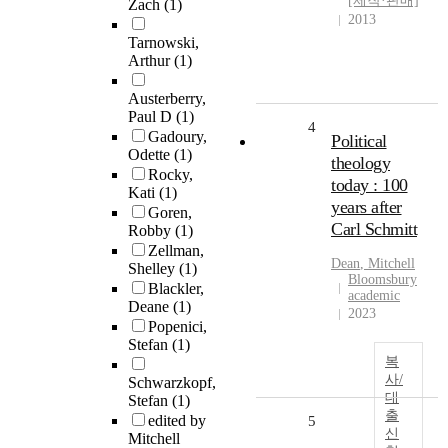
[제작·판매]
Zach
(1)
2013
Tarnowski,
Arthur
(1)
Austerberry,
Paul D
(1)
4
Gadoury,
Political
Odette
(1)
theology
Rocky,
today : 100
Kati
(1)
years after
Goren,
Carl Schmitt
Robby
(1)
Zellman,
Dean
, Mitchell
Shelley
(1)
Bloomsbury
Blackler,
academic
Deane
(1)
2023
Popenici,
Stefan
(1)
복
사/
Schwarzkopf,
대
Stefan
(1)
출
edited by
5
신
Mitchell