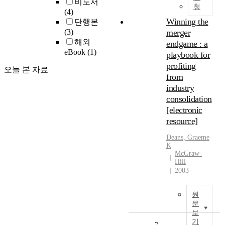
비도서
청
(4)
Winning the
단행본
(3)
merger
해외
endgame : a
eBook
(1)
playbook for
profiting
오늘 본 자료
from
industry
consolidation
[electronic
resource]
Deans, Graeme
K
McGraw-
Hill
2003
원
문
보
기
7