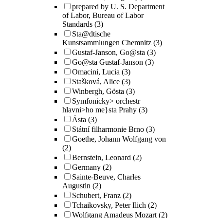
prepared by U. S. Department
of Labor, Bureau of Labor
Standards
(3)
Sta@dtische
Kunstsammlungen Chemnitz
(3)
Gustaf-Janson, Go@sta
(3)
Go@sta Gustaf-Janson
(3)
Omacini, Lucia
(3)
Stašková, Alice
(3)
Winbergh, Gösta
(3)
Symfonicky> orchestr
hlavni>ho me}sta Prahy
(3)
Ásta
(3)
Státní filharmonie Brno
(3)
Goethe, Johann Wolfgang von
(2)
Bernstein, Leonard
(2)
Germany
(2)
Sainte-Beuve, Charles
Augustin
(2)
Schubert, Franz
(2)
Tchaikovsky, Peter Ilich
(2)
Wolfgang Amadeus Mozart
(2)