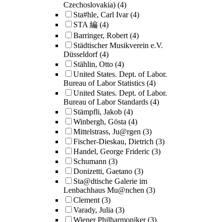
Czechoslovakia)
(4)
Sta#hle, Carl Ivar
(4)
STA 編
(4)
Barringer, Robert
(4)
Städtischer Musikverein e.V.
Düsseldorf
(4)
Stählin, Otto
(4)
United States. Dept. of Labor.
Bureau of Labor Statistics
(4)
United States. Dept. of Labor.
Bureau of Labor Standards
(4)
Stämpfli, Jakob
(4)
Winbergh, Gösta
(4)
Mittelstrass, Ju@rgen
(3)
Fischer-Dieskau, Dietrich
(3)
Handel, George Frideric
(3)
Schumann
(3)
Donizetti, Gaetano
(3)
Sta@dtische Galerie im
Lenbachhaus Mu@nchen
(3)
Clement
(3)
Varady, Julia
(3)
Wiener Philharmoniker
(3)