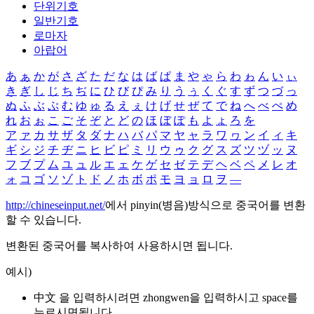
단위기호
일반기호
로마자
아랍어
あ
ぁ
か
が
さ
ざ
た
だ
な
は
ば
ぱ
ま
や
ゃ
ら
わ
ゎ
ん
い
ぃ
き
ぎ
し
じ
ち
ぢ
に
ひ
び
ぴ
み
り
う
ぅ
く
ぐ
す
ず
つ
づ
っ
ぬ
ふ
ぶ
ぷ
む
ゆ
ゅ
る
え
ぇ
け
げ
せ
ぜ
て
で
ね
へ
べ
ぺ
め
れ
お
ぉ
こ
ご
そ
ぞ
と
ど
の
ほ
ぼ
ぽ
も
よ
ょ
ろ
を
ア
ァ
カ
サ
ザ
タ
ダ
ナ
ハ
バ
パ
マ
ヤ
ャ
ラ
ワ
ヮ
ン
イ
ィ
キ
ギ
シ
ジ
チ
ヂ
ニ
ヒ
ビ
ピ
ミ
リ
ウ
ゥ
ク
グ
ス
ズ
ツ
ヅ
ッ
ヌ
フ
ブ
プ
ム
ユ
ュ
ル
エ
ェ
ケ
ゲ
セ
ゼ
テ
デ
ヘ
ベ
ペ
メ
レ
オ
ォ
コ
ゴ
ソ
ゾ
ト
ド
ノ
ホ
ボ
ポ
モ
ヨ
ョ
ロ
ヲ
―
http://chineseinput.net/
에서 pinyin(병음)방식으로 중국어를 변환
할 수 있습니다.
변환된 중국어를 복사하여 사용하시면 됩니다.
예시)
中文 을 입력하시려면
zhongwen
을 입력하시고 space를
누르시면됩니다.