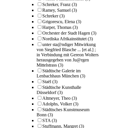
Schreker, Franz
(3)
Ramey, Samuel
(3)
Schreker
(3)
Grigorescu, Elena
(3)
Harper, Thomas
(3)
Orchester der Stadt Hagen
(3)
Nordiska Afrikainstitutet
(3)
unter sta@ndiger Mitwirkung
von Siegfried Blasche ... [et al.] ;
in Verbindung mit Gereon Wolters
herausgegeben von Ju@rgen
Mittelstrass
(3)
Städtische Galerie im
Lenbachhaus München
(3)
Staël
(3)
Städtische Kunsthalle
Düsseldorf
(3)
Altmeyer, Theo
(3)
Adolphs, Volker
(3)
Städtisches Kunstmuseum
Bonn
(3)
STA
(3)
Stuffmann, Margret
(3)