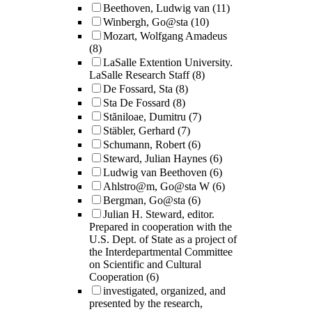
Beethoven, Ludwig van
(11)
Winbergh, Go@sta
(10)
Mozart, Wolfgang Amadeus
(8)
LaSalle Extention University.
LaSalle Research Staff
(8)
De Fossard, Sta
(8)
Sta De Fossard
(8)
Stăniloae, Dumitru
(7)
Stäbler, Gerhard
(7)
Schumann, Robert
(6)
Steward, Julian Haynes
(6)
Ludwig van Beethoven
(6)
Ahlstro@m, Go@sta W
(6)
Bergman, Go@sta
(6)
Julian H. Steward, editor.
Prepared in cooperation with the
U.S. Dept. of State as a project of
the Interdepartmental Committee
on Scientific and Cultural
Cooperation
(6)
investigated, organized, and
presented by the research,