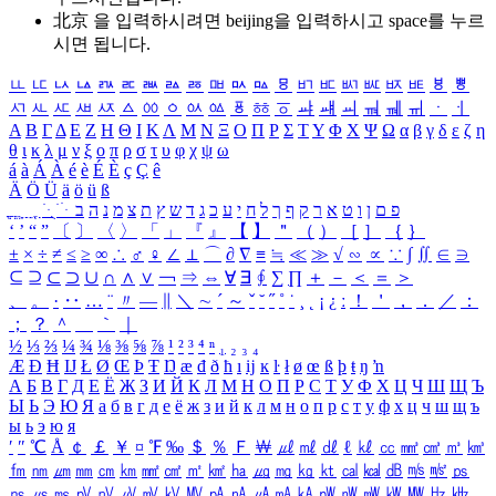
北京 을 입력하시려면
beijing
을 입력하시고 space를 누르
시면 됩니다.
ㅥ
ㅦ
ㅧ
ㅨ
ㅩ
ㅪ
ㅫ
ㅬ
ㅭ
ㅮ
ㅯ
ㅰ
ㅱ
ㅲ
ㅳ
ㅴ
ㅵ
ㅶ
ㅷ
ㅸ
ㅹ
ㅺ
ㅻ
ㅼ
ㅽ
ㅾ
ㅿ
ㆀ
ㆁ
ㆂ
ㆃ
ㆄ
ㆅ
ㆆ
ㆇ
ㆈ
ㆉ
ㆊ
ㆋ
ㆌ
ㆍ
ㆎ
Α
Β
Γ
Δ
Ε
Ζ
Η
Θ
Ι
Κ
Λ
Μ
Ν
Ξ
Ο
Π
Ρ
Σ
Τ
Υ
Φ
Χ
Ψ
Ω
α
β
γ
δ
ε
ζ
η
θ
ι
κ
λ
μ
ν
ξ
ο
π
ρ
σ
τ
υ
φ
χ
ψ
ω
á
à
Á
À
é
è
É
È
ç
Ç
ê
Ä
Ö
Ü
ä
ö
ü
ß
ְ
ֳ
ֲ
ֱ
ָ
ַ
ֵ
ֶ
ִ
ֹ
ּ
ֻ
ׂ
ׁ
ּ
ב
ה
נ
מ
צ
ת
ץ
ש
ד
ג
כ
ע
י
ח
ל
ך
ף
ק
ר
א
ט
ו
ן
ם
פ
‘
’
“
”
〔
〕
〈
〉
「
」
『
』
【
】
＂
（
）
［
］
｛
｝
±
×
÷
≠
≤
≥
∞
∴
♂
♀
∠
⊥
⌒
∂
∇
≡
≒
≪
≫
√
∽
∝
∵
∫
∬
∈
∋
⊆
⊇
⊂
⊃
∪
∩
∧
∨
￢
⇒
⇔
∀
∃
∮
∑
∏
＋
－
＜
＝
＞
、
。
·
‥
…
¨
〃
―
∥
＼
∼
´
～
ˇ
˘
˝
˚
˙
¸
˛
¡
¿
ː
！
＇
，
．
／
：
；
？
＾
＿
｀
｜
½
⅓
⅔
¼
¾
⅛
⅜
⅝
⅞
¹
²
³
⁴
ⁿ
₁
₂
₃
₄
Æ
Ð
Ħ
Ĳ
Ł
Ø
Œ
Þ
Ŧ
Ŋ
æ
đ
ð
ħ
ı
ĳ
ĸ
ŀ
ł
ø
œ
ß
þ
ŧ
ŋ
ŉ
А
Б
В
Г
Д
Е
Ё
Ж
З
И
Й
К
Л
М
Н
О
П
Р
С
Т
У
Ф
Х
Ц
Ч
Ш
Щ
Ъ
Ы
Ь
Э
Ю
Я
а
б
в
г
д
е
ё
ж
з
и
й
к
л
м
н
о
п
р
с
т
у
ф
х
ц
ч
ш
щ
ъ
ы
ь
э
ю
я
′
″
℃
Å
￠
￡
￥
¤
℉
‰
＄
％
Ｆ
￦
㎕
㎖
㎗
ℓ
㎘
㏄
㎣
㎤
㎥
㎦
㎙
㎚
㎛
㎜
㎝
㎞
㎟
㎠
㎡
㎢
㏊
㎍
㎎
㎏
㏏
㎈
㎉
㏈
㎧
㎨
㎰
㎱
㎲
㎳
㎴
㎵
㎶
㎷
㎸
㎹
㎀
㎁
㎂
㎃
㎄
㎺
㎻
㎽
㎾
㎿
㎐
㎑