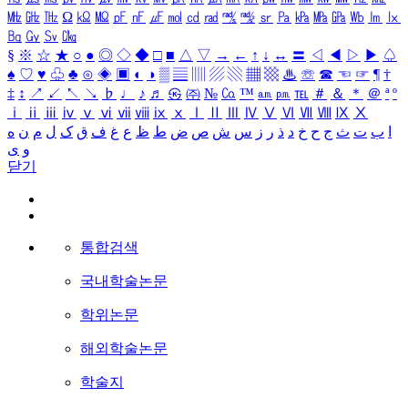
㎒
㎓
㎔
Ω
㏀
㏁
㎊
㎋
㎌
㏖
㏅
㎭
㎮
㎯
㏛
㎩
㎪
㎫
㎬
㏝
㏐
㏓
㏃
㏉
㏜
㏆
§
※
☆
★
○
●
◎
◇
◆
□
■
△
▽
→
←
↑
↓
↔
〓
◁
◀
▷
▶
♤
♠
♡
♥
♧
♣
⊙
◈
▣
◐
◑
▒
▤
▥
▨
▧
▦
▩
♨
☏
☎
☜
☞
¶
†
‡
↕
↗
↙
↖
↘
♭
♩
♪
♬
㉿
㈜
№
㏇
™
㏂
㏘
℡
＃
＆
＊
＠
ª
º
ⅰ
ⅱ
ⅲ
ⅳ
ⅴ
ⅵ
ⅶ
ⅷ
ⅸ
ⅹ
Ⅰ
Ⅱ
Ⅲ
Ⅳ
Ⅴ
Ⅵ
Ⅶ
Ⅷ
Ⅸ
Ⅹ
ا
ب
ت
ث
ج
ح
خ
د
ذ
ر
ز
س
ش
ص
ض
ط
ظ
ع
غ
ف
ق
ک
ل
م
ن
ه
و
ی
닫기
통합검색
국내학술논문
학위논문
해외학술논문
학술지