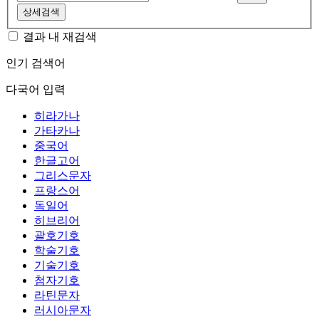
상세검색
결과 내 재검색
인기 검색어
다국어 입력
히라가나
가타카나
중국어
한글고어
그리스문자
프랑스어
독일어
히브리어
괄호기호
학술기호
기술기호
첨자기호
라틴문자
러시아문자