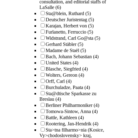
consultation, and editorial staffs of
LaSalle
(6)
Sta@blein, Ruthard
(5)
Deutscher Juristentag
(5)
Karajan, Herbert von
(5)
Furlanetto, Ferruccio
(5)
Widstrand, Carl Go@sta
(5)
Gerhard Stäbler
(5)
Madame de Staël
(5)
Bach, Johann Sebastian
(4)
United States
(4)
Blasche, Siegfried
(4)
Wolters, Gereon
(4)
Orff, Carl
(4)
Burchuladze, Paata
(4)
Sta@dtische Sparkasse zu
Breslau
(4)
Berliner Philharmoniker
(4)
Tomowa-Sintow, Anna
(4)
Battle, Kathleen
(4)
Rootering, Jan-Hendrik
(4)
Sta>tna filharmo>nia (Kosice,
Vy>chodoslovensky> kraj,