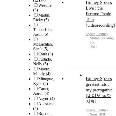
Britney Spears
Westlife
Live : the
(5)
Femme Fatale
Martín,
Tour
Ricky
(5)
[videorecording]
Timberlake,
Justin
(5)
Spears
,
Britney
Shiloh Standing
Inc
McLachlan,
2011
Sarah
(5)
Ciara
(5)
Furtado,
Nelly
(5)
Moore,
Mandy
(4)
4
Britney Spears
Minogue,
Kylie
(4)
greatest hits :
Carter,
my prerogative
Aaron
(4)
[비디오 녹화
Nsync
(4)
자료]
Anastacia
(4)
Spears
,
Britney
Braxton,
Sony BMG