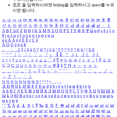
北京 을 입력하시려면
beijing
을 입력하시고 space를 누르
시면 됩니다.
ㅥ
ㅦ
ㅧ
ㅨ
ㅩ
ㅪ
ㅫ
ㅬ
ㅭ
ㅮ
ㅯ
ㅰ
ㅱ
ㅲ
ㅳ
ㅴ
ㅵ
ㅶ
ㅷ
ㅸ
ㅹ
ㅺ
ㅻ
ㅼ
ㅽ
ㅾ
ㅿ
ㆀ
ㆁ
ㆂ
ㆃ
ㆄ
ㆅ
ㆆ
ㆇ
ㆈ
ㆉ
ㆊ
ㆋ
ㆌ
ㆍ
ㆎ
Α
Β
Γ
Δ
Ε
Ζ
Η
Θ
Ι
Κ
Λ
Μ
Ν
Ξ
Ο
Π
Ρ
Σ
Τ
Υ
Φ
Χ
Ψ
Ω
α
β
γ
δ
ε
ζ
η
θ
ι
κ
λ
μ
ν
ξ
ο
π
ρ
σ
τ
υ
φ
χ
ψ
ω
á
à
Á
À
é
è
É
È
ç
Ç
ê
Ä
Ö
Ü
ä
ö
ü
ß
ְ
ֳ
ֲ
ֱ
ָ
ַ
ֵ
ֶ
ִ
ֹ
ּ
ֻ
ׂ
ׁ
ּ
ב
ה
נ
מ
צ
ת
ץ
ש
ד
ג
כ
ע
י
ח
ל
ך
ף
ק
ר
א
ט
ו
ן
ם
פ
‘
’
“
”
〔
〕
〈
〉
「
」
『
』
【
】
＂
（
）
［
］
｛
｝
±
×
÷
≠
≤
≥
∞
∴
♂
♀
∠
⊥
⌒
∂
∇
≡
≒
≪
≫
√
∽
∝
∵
∫
∬
∈
∋
⊆
⊇
⊂
⊃
∪
∩
∧
∨
￢
⇒
⇔
∀
∃
∮
∑
∏
＋
－
＜
＝
＞
、
。
·
‥
…
¨
〃
―
∥
＼
∼
´
～
ˇ
˘
˝
˚
˙
¸
˛
¡
¿
ː
！
＇
，
．
／
：
；
？
＾
＿
｀
｜
½
⅓
⅔
¼
¾
⅛
⅜
⅝
⅞
¹
²
³
⁴
ⁿ
₁
₂
₃
₄
Æ
Ð
Ħ
Ĳ
Ł
Ø
Œ
Þ
Ŧ
Ŋ
æ
đ
ð
ħ
ı
ĳ
ĸ
ŀ
ł
ø
œ
ß
þ
ŧ
ŋ
ŉ
А
Б
В
Г
Д
Е
Ё
Ж
З
И
Й
К
Л
М
Н
О
П
Р
С
Т
У
Ф
Х
Ц
Ч
Ш
Щ
Ъ
Ы
Ь
Э
Ю
Я
а
б
в
г
д
е
ё
ж
з
и
й
к
л
м
н
о
п
р
с
т
у
ф
х
ц
ч
ш
щ
ъ
ы
ь
э
ю
я
′
″
℃
Å
￠
￡
￥
¤
℉
‰
＄
％
Ｆ
￦
㎕
㎖
㎗
ℓ
㎘
㏄
㎣
㎤
㎥
㎦
㎙
㎚
㎛
㎜
㎝
㎞
㎟
㎠
㎡
㎢
㏊
㎍
㎎
㎏
㏏
㎈
㎉
㏈
㎧
㎨
㎰
㎱
㎲
㎳
㎴
㎵
㎶
㎷
㎸
㎹
㎀
㎁
㎂
㎃
㎄
㎺
㎻
㎽
㎾
㎿
㎐
㎑