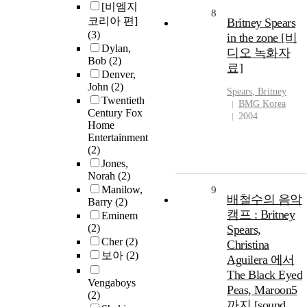
[비엠지
8
코리아 편]
Britney Spears
(3)
in the zone [비
Dylan,
디오 녹화자
Bob
(2)
료]
Denver,
John
(2)
Spears
,
Britney
Twentieth
BMG Korea
Century Fox
2004
Home
Entertainment
(2)
Jones,
Norah
(2)
Manilow,
9
배철수의 음악
Barry
(2)
캠프 : Britney
Eminem
(2)
Spears,
Cher
(2)
Christina
보아
(2)
Aguilera 에서
The Black Eyed
Vengaboys
Peas, Maroon5
(2)
까지 [sound