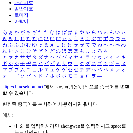
단위기호
일반기호
로마자
아랍어
あ
ぁ
か
が
さ
ざ
た
だ
な
は
ば
ぱ
ま
や
ゃ
ら
わ
ゎ
ん
い
ぃ
き
ぎ
し
じ
ち
ぢ
に
ひ
び
ぴ
み
り
う
ぅ
く
ぐ
す
ず
つ
づ
っ
ぬ
ふ
ぶ
ぷ
む
ゆ
ゅ
る
え
ぇ
け
げ
せ
ぜ
て
で
ね
へ
べ
ぺ
め
れ
お
ぉ
こ
ご
そ
ぞ
と
ど
の
ほ
ぼ
ぽ
も
よ
ょ
ろ
を
ア
ァ
カ
サ
ザ
タ
ダ
ナ
ハ
バ
パ
マ
ヤ
ャ
ラ
ワ
ヮ
ン
イ
ィ
キ
ギ
シ
ジ
チ
ヂ
ニ
ヒ
ビ
ピ
ミ
リ
ウ
ゥ
ク
グ
ス
ズ
ツ
ヅ
ッ
ヌ
フ
ブ
プ
ム
ユ
ュ
ル
エ
ェ
ケ
ゲ
セ
ゼ
テ
デ
ヘ
ベ
ペ
メ
レ
オ
ォ
コ
ゴ
ソ
ゾ
ト
ド
ノ
ホ
ボ
ポ
モ
ヨ
ョ
ロ
ヲ
―
http://chineseinput.net/
에서 pinyin(병음)방식으로 중국어를 변환
할 수 있습니다.
변환된 중국어를 복사하여 사용하시면 됩니다.
예시)
中文 을 입력하시려면
zhongwen
을 입력하시고 space를
누르시면됩니다.