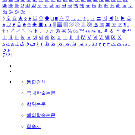
㎒
㎓
㎔
Ω
㏀
㏁
㎊
㎋
㎌
㏖
㏅
㎭
㎮
㎯
㏛
㎩
㎪
㎫
㎬
㏝
㏐
㏓
㏃
㏉
㏜
㏆
§
※
☆
★
○
●
◎
◇
◆
□
■
△
▽
→
←
↑
↓
↔
〓
◁
◀
▷
▶
♤
♠
♡
♥
♧
♣
⊙
◈
▣
◐
◑
▒
▤
▥
▨
▧
▦
▩
♨
☏
☎
☜
☞
¶
†
‡
↕
↗
↙
↖
↘
♭
♩
♪
♬
㉿
㈜
№
㏇
™
㏂
㏘
℡
＃
＆
＊
＠
ª
º
ⅰ
ⅱ
ⅲ
ⅳ
ⅴ
ⅵ
ⅶ
ⅷ
ⅸ
ⅹ
Ⅰ
Ⅱ
Ⅲ
Ⅳ
Ⅴ
Ⅵ
Ⅶ
Ⅷ
Ⅸ
Ⅹ
ا
ب
ت
ث
ج
ح
خ
د
ذ
ر
ز
س
ش
ص
ض
ط
ظ
ع
غ
ف
ق
ک
ل
م
ن
ه
و
ی
닫기
통합검색
국내학술논문
학위논문
해외학술논문
학술지