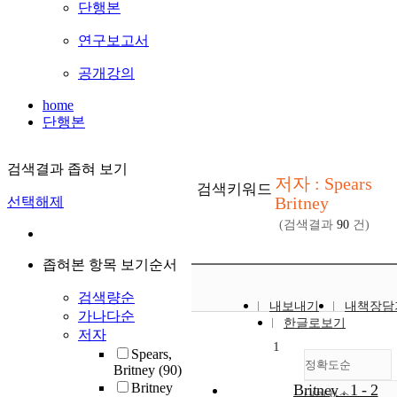
단행본
연구보고서
공개강의
home
단행본
검색결과 좁혀 보기
저자 : Spears
검색키워드
Britney
선택해제
(검색결과
90
건)
좁혀본 항목 보기순서
검색량순
내보내기
내책장담
가나다순
한글로보기
저자
1
Spears,
정확도순
Britney
(90)
Britney
Britney . 1 - 2
내림차순