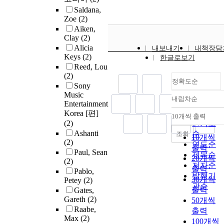
Saldana,
Zoe
(2)
Aiken,
Clay
(2)
Alicia
내보내기
내책장담
Keys
(2)
한글로보기
Reed, Lou
(2)
정확도순
Sony
Music
내림차순
정확도
Entertainment
순
Korea [편]
10개씩 출력
내림차순
(2)
인기도
Ashanti
순
조회
10개씩
(2)
연도순
출력
Paul, Sean
제목순
20개씩
(2)
저자순
출력
Pablo,
발행기
30개씩
Petey
(2)
관순
출력
Gates,
Gareth
(2)
50개씩
Raabe,
출력
Max
(2)
100개씩