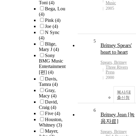
Toni
(4)
Music
Bega, Lou
2005
(4)
Pink
(4)
Joe
(4)
N Sync
(4)
5
Blige,
Britney Spears'
Mary J
(4)
heart to heart
Sony
BMG Music
Spears
,
Britney
Entertainment
Three Rivers
[편]
(4)
Press
2000
Davis,
Tamra
(4)
Gray,
복사/대
Macy
(4)
출신청
David,
Craig
(4)
6
Five
(4)
Britney Jean [녹
Houston,
음자료]
Whitney
(3)
Mayer,
Spears
,
Britney