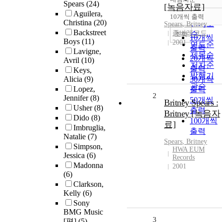
정확도
Spears
(24)
[녹음자료]
순
Aguilera,
10개씩 출력
내림차순
Christina
(20)
인기도
Spears
,
Britney
Backstreet
좀바레코드
순
조회
10개씩
Boys
(11)
2001
연도순
출력
Lavigne,
제목순
20개씩
Avril
(10)
저자순
출력
Keys,
발행기
Alicia
(9)
30개씩
관순
Lopez,
출력
2
Jennifer
(8)
50개씩
Britney Spears :
Usher
(8)
출력
Britney [녹음자
Dido
(8)
100개씩
료]
Imbruglia,
출력
Natalie
(7)
Spears
,
Britney
Simpson,
HWA EUM
Jessica
(6)
Records
Madonna
2001
(6)
Clarkson,
Kelly
(6)
Sony
BMG Music
3
[편]
(5)