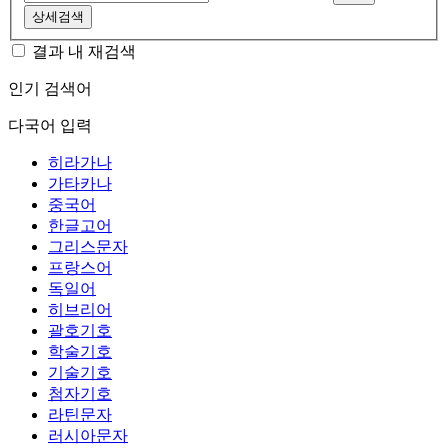
상세검색
결과 내 재검색
인기 검색어
다국어 입력
히라가나
가타카나
중국어
한글고어
그리스문자
프랑스어
독일어
히브리어
괄호기호
학술기호
기술기호
첨자기호
라틴문자
러시아문자