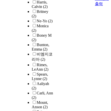
Harris,
출력
Calvin
(2)
Britney
(2)
Ne-Yo
(2)
Monica
(2)
Boney M
(2)
Bunton,
Emma
(2)
비엠지코
리아
(2)
Rimes,
LeAnn
(2)
Spears,
Lynne
(2)
Aaliyah
(2)
Carli, Ann
(2)
Mount,
Anson
(2)