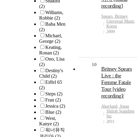
Shakira
recording]
(2)
Williams,
Spears
,
Britney
Robbie
(2)
Universal Music
Baha Men
Korea
(2)
2009
Michael,
George
(2)
Keating,
Ronan
(2)
Ono, Lisa
(2)
10
Britney Spears
Destiny's
Live : the
Child
(2)
Femme Fatale
Eiffel 65
(2)
Tour [video
Steps
(2)
recording]/
Fran
(2)
Jessica
(2)
Akerlund, Jonas
Shiloh Standing
Blue
(2)
Inc
West,
2011
Kanye
(2)
워너뮤직
코리아
(2)