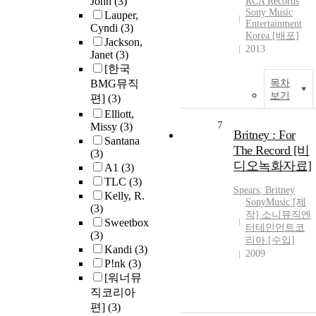
John
(3)
RCA Records
Sony Music
Lauper,
Entertainment
Cyndi
(3)
Korea [배포]
Jackson,
2013
Janet
(3)
[한국
BMG뮤직
목차
보기
편]
(3)
Elliott,
7
Missy
(3)
Britney : For
Santana
The Record [비
(3)
디오녹화자료]
A1
(3)
TLC
(3)
Spears
,
Britney
Kelly, R.
SonyMusic [제
(3)
작] 소니뮤직엔
Sweetbox
터테인먼트코
(3)
리아 [수입]
Kandi
(3)
2009
P!nk
(3)
[워너뮤
직코리아
편]
(3)