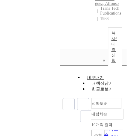
guez, Alfonso
Trans Tech
Publications
1988
복
사/
대
출
신
청
내보내기
내책장담기
한글로보기
정확도순
내림차순
정확도
순
10개씩 출력
내림차순
인기도
순
조회