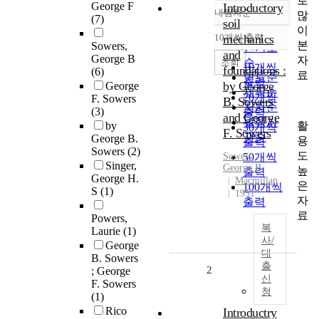
로
George F
Introductory
내림차순
많
정확도
(7)
soil
이
순
10개씩 출력
mechanics
내림차순
본
Sowers,
인기도
and
George B
자
순
조회
10개씩
foundations :
(6)
료
연도순
출력
by George
George
제목순
20개씩
F. Sowers
B. Sowers
저자순
(3)
출력
and George
발행기
활
by
30개씩
F. Sowers
관순
George B.
용
출력
Sowers
(2)
도
Sowers
50개씩
,
Singer,
George
B
높
출력
George H.
Macmillan
은
100개씩
S
(1)
1951
자
출력
료
Powers,
복
Laurie
(1)
사/
George
대
B. Sowers
출
2
; George
신
F. Sowers
청
(1)
Rico
Introductry