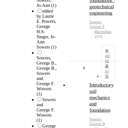
foundations :
Sowers,
Jo-Ann
(1)
geotechnical
edited
engineering
by Laurie
E. Powers,
Sowers
,
George
George
F
H.S.
Macmillan
Singer, Jo-
1979
Ann
Sowers
(1)
복
사/
Sowers,
대
George B.,
출
4
George B.,
신
Sowers
청
and
George F.
Introductory
Wowers
soil
(1)
mechanics
Sowers
and
and
foundation
George F.
Wowers
Sowers
,
(1)
George
B
George