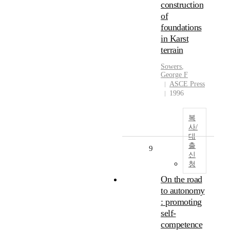
construction
of
foundations
in Karst
terrain
Sowers
,
George
F
ASCE Press
1996
복
사/
대
출
9
신
청
On the road
to autonomy
: promoting
self-
competence