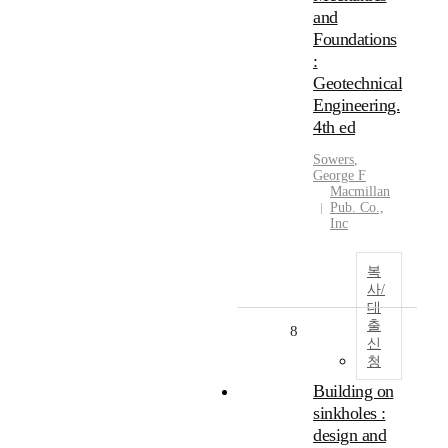
and
Foundations
:
Geotechnical
Engineering.
4th ed
Sowers
,
George
F
Macmillan
Pub. Co.,
Inc
복
사/
대
출
8
신
청
Building on
sinkholes :
design and