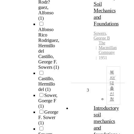
Rodr?
Soil
guez,
Mechanics
Alfonso
and
(1)
Foundations
Alfonso
Sowers
,
Rico
George
B
Rodriguez,
The
Hermillo
Macmillan
del
Company
Castillo,
1951
George F.
Sowers
(1)
복
사/
Castillo,
대
Hermillo
출
del
(1)
3
신
Sower,
청
Goerge F
(1)
Introductory
George
soil
F. Sower
mechanics
(1)
and