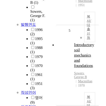
Macmillan
B
(1)
1951
Sowers,
George F.
복
(1)
사/
발행연도
대
출
1996
5
신
(2)
청
1995
(1)
Introductory
1988
soil
(1)
mechanics
1979
and
(1)
foundations
1970
(1)
Sowers
,
1961
George
B
(1)
Macmillan
1951
1970
(3)
작성언어
복
영어
사/
(9)
대