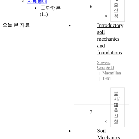
자료형태
출
6
단행본
신
(11)
청
Introductory
오늘 본 자료
soil
mechanics
and
foundations
Sowers
,
George
B
Macmillan
1961
복
사/
대
출
7
신
청
Soil
Mechanics