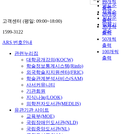
10개씩
연도순
출력
제목순
20개씩
저자순
출력
고객센터 (평일: 09:00~18:00)
발행기
30개씩
관순
1599-3122
출력
50개씩
ARS 번호안내
출력
100개씩
관련누리집
출력
대학공개강의(KOCW)
학술정보통계시스템(Rinfo)
외국학술지지원센터(FRIC)
학술관계분석서비스(SAM)
사서커뮤니티
기관회원
지식나눔(LOOK)
의학전자도서관(MEDLIS)
유관기관 사이트
교육부(MOE)
국립장애인도서관(NLD)
국립중앙도서관(NL)