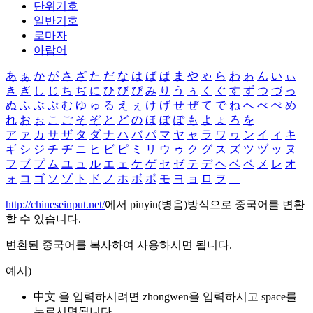
단위기호
일반기호
로마자
아랍어
あ
ぁ
か
が
さ
ざ
た
だ
な
は
ば
ぱ
ま
や
ゃ
ら
わ
ゎ
ん
い
ぃ
き
ぎ
し
じ
ち
ぢ
に
ひ
び
ぴ
み
り
う
ぅ
く
ぐ
す
ず
つ
づ
っ
ぬ
ふ
ぶ
ぷ
む
ゆ
ゅ
る
え
ぇ
け
げ
せ
ぜ
て
で
ね
へ
べ
ぺ
め
れ
お
ぉ
こ
ご
そ
ぞ
と
ど
の
ほ
ぼ
ぽ
も
よ
ょ
ろ
を
ア
ァ
カ
サ
ザ
タ
ダ
ナ
ハ
バ
パ
マ
ヤ
ャ
ラ
ワ
ヮ
ン
イ
ィ
キ
ギ
シ
ジ
チ
ヂ
ニ
ヒ
ビ
ピ
ミ
リ
ウ
ゥ
ク
グ
ス
ズ
ツ
ヅ
ッ
ヌ
フ
ブ
プ
ム
ユ
ュ
ル
エ
ェ
ケ
ゲ
セ
ゼ
テ
デ
ヘ
ベ
ペ
メ
レ
オ
ォ
コ
ゴ
ソ
ゾ
ト
ド
ノ
ホ
ボ
ポ
モ
ヨ
ョ
ロ
ヲ
―
http://chineseinput.net/
에서 pinyin(병음)방식으로 중국어를 변환
할 수 있습니다.
변환된 중국어를 복사하여 사용하시면 됩니다.
예시)
中文 을 입력하시려면
zhongwen
을 입력하시고 space를
누르시면됩니다.