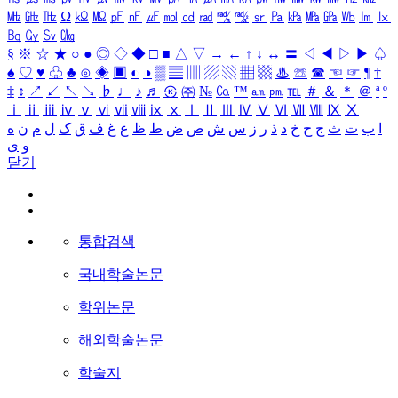
㎒
㎓
㎔
Ω
㏀
㏁
㎊
㎋
㎌
㏖
㏅
㎭
㎮
㎯
㏛
㎩
㎪
㎫
㎬
㏝
㏐
㏓
㏃
㏉
㏜
㏆
§
※
☆
★
○
●
◎
◇
◆
□
■
△
▽
→
←
↑
↓
↔
〓
◁
◀
▷
▶
♤
♠
♡
♥
♧
♣
⊙
◈
▣
◐
◑
▒
▤
▥
▨
▧
▦
▩
♨
☏
☎
☜
☞
¶
†
‡
↕
↗
↙
↖
↘
♭
♩
♪
♬
㉿
㈜
№
㏇
™
㏂
㏘
℡
＃
＆
＊
＠
ª
º
ⅰ
ⅱ
ⅲ
ⅳ
ⅴ
ⅵ
ⅶ
ⅷ
ⅸ
ⅹ
Ⅰ
Ⅱ
Ⅲ
Ⅳ
Ⅴ
Ⅵ
Ⅶ
Ⅷ
Ⅸ
Ⅹ
ا
ب
ت
ث
ج
ح
خ
د
ذ
ر
ز
س
ش
ص
ض
ط
ظ
ع
غ
ف
ق
ک
ل
م
ن
ه
و
ی
닫기
통합검색
국내학술논문
학위논문
해외학술논문
학술지