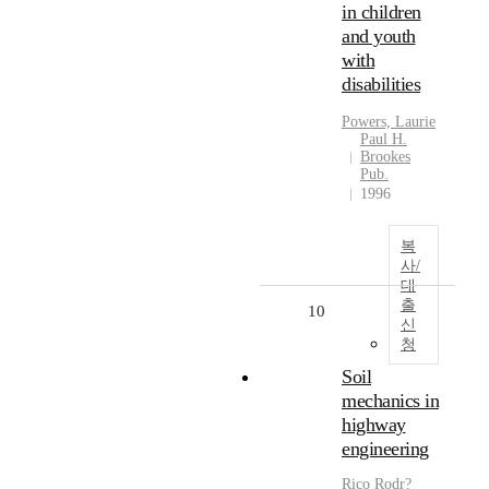
in children
and youth
with
disabilities
Powers, Laurie
Paul H.
Brookes
Pub.
1996
복
사/
대
출
10
신
청
Soil
mechanics in
highway
engineering
Rico Rodr?