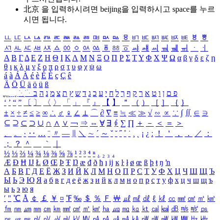
北京 을 입력하시려면
beijing
을 입력하시고 space를 누르
시면 됩니다.
ㅥ
ㅦ
ㅧ
ㅨ
ㅩ
ㅪ
ㅫ
ㅬ
ㅭ
ㅮ
ㅯ
ㅰ
ㅱ
ㅲ
ㅳ
ㅴ
ㅵ
ㅶ
ㅷ
ㅸ
ㅹ
ㅺ
ㅻ
ㅼ
ㅽ
ㅾ
ㅿ
ㆀ
ㆁ
ㆂ
ㆃ
ㆄ
ㆅ
ㆆ
ㆇ
ㆈ
ㆉ
ㆊ
ㆋ
ㆌ
ㆍ
ㆎ
Α
Β
Γ
Δ
Ε
Ζ
Η
Θ
Ι
Κ
Λ
Μ
Ν
Ξ
Ο
Π
Ρ
Σ
Τ
Υ
Φ
Χ
Ψ
Ω
α
β
γ
δ
ε
ζ
η
θ
ι
κ
λ
μ
ν
ξ
ο
π
ρ
σ
τ
υ
φ
χ
ψ
ω
á
à
Á
À
é
è
É
È
ç
Ç
ê
Ä
Ö
Ü
ä
ö
ü
ß
ְ
ֳ
ֲ
ֱ
ָ
ַ
ֵ
ֶ
ִ
ֹ
ּ
ֻ
ׂ
ׁ
ּ
ב
ה
נ
מ
צ
ת
ץ
ש
ד
ג
כ
ע
י
ח
ל
ך
ף
ק
ר
א
ט
ו
ן
ם
פ
‘
’
“
”
〔
〕
〈
〉
「
」
『
』
【
】
＂
（
）
［
］
｛
｝
±
×
÷
≠
≤
≥
∞
∴
♂
♀
∠
⊥
⌒
∂
∇
≡
≒
≪
≫
√
∽
∝
∵
∫
∬
∈
∋
⊆
⊇
⊂
⊃
∪
∩
∧
∨
￢
⇒
⇔
∀
∃
∮
∑
∏
＋
－
＜
＝
＞
、
。
·
‥
…
¨
〃
―
∥
＼
∼
´
～
ˇ
˘
˝
˚
˙
¸
˛
¡
¿
ː
！
＇
，
．
／
：
；
？
＾
＿
｀
｜
½
⅓
⅔
¼
¾
⅛
⅜
⅝
⅞
¹
²
³
⁴
ⁿ
₁
₂
₃
₄
Æ
Ð
Ħ
Ĳ
Ł
Ø
Œ
Þ
Ŧ
Ŋ
æ
đ
ð
ħ
ı
ĳ
ĸ
ŀ
ł
ø
œ
ß
þ
ŧ
ŋ
ŉ
А
Б
В
Г
Д
Е
Ё
Ж
З
И
Й
К
Л
М
Н
О
П
Р
С
Т
У
Ф
Х
Ц
Ч
Ш
Щ
Ъ
Ы
Ь
Э
Ю
Я
а
б
в
г
д
е
ё
ж
з
и
й
к
л
м
н
о
п
р
с
т
у
ф
х
ц
ч
ш
щ
ъ
ы
ь
э
ю
я
′
″
℃
Å
￠
￡
￥
¤
℉
‰
＄
％
Ｆ
￦
㎕
㎖
㎗
ℓ
㎘
㏄
㎣
㎤
㎥
㎦
㎙
㎚
㎛
㎜
㎝
㎞
㎟
㎠
㎡
㎢
㏊
㎍
㎎
㎏
㏏
㎈
㎉
㏈
㎧
㎨
㎰
㎱
㎲
㎳
㎴
㎵
㎶
㎷
㎸
㎹
㎀
㎁
㎂
㎃
㎄
㎺
㎻
㎽
㎾
㎿
㎐
㎑