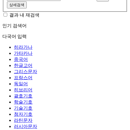
상세검색
결과 내 재검색
인기 검색어
다국어 입력
히라가나
가타카나
중국어
한글고어
그리스문자
프랑스어
독일어
히브리어
괄호기호
학술기호
기술기호
첨자기호
라틴문자
러시아문자