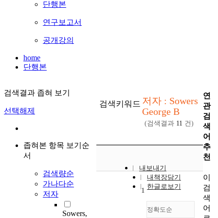
단행본
연구보고서
공개강의
home
단행본
검색결과 좁혀 보기
연
저자 : Sowers
검색키워드
관
George B
선택해제
검
(검색결과
11
건)
색
어
좁혀본 항목 보기순
추
서
천
내보내기
검색량순
이
내책장담기
가나다순
한글로보기
검
1
저자
색
어
정확도순
Sowers,