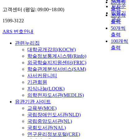
20개씩
저자순
출력
고객센터 (평일: 09:00~18:00)
발행기
30개씩
관순
1599-3122
출력
50개씩
ARS 번호안내
출력
100개씩
관련누리집
출력
대학공개강의(KOCW)
학술정보통계시스템(Rinfo)
외국학술지지원센터(FRIC)
학술관계분석서비스(SAM)
사서커뮤니티
기관회원
지식나눔(LOOK)
의학전자도서관(MEDLIS)
유관기관 사이트
교육부(MOE)
국립장애인도서관(NLD)
국립중앙도서관(NL)
국회도서관(NAL)
연구윤리정보포털(CRE)