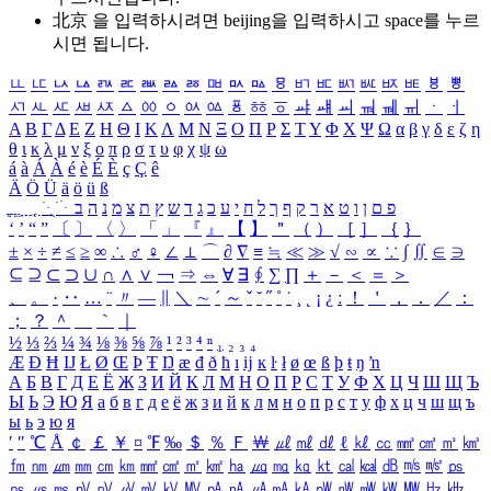
北京 을 입력하시려면
beijing
을 입력하시고 space를 누르
시면 됩니다.
ㅥ
ㅦ
ㅧ
ㅨ
ㅩ
ㅪ
ㅫ
ㅬ
ㅭ
ㅮ
ㅯ
ㅰ
ㅱ
ㅲ
ㅳ
ㅴ
ㅵ
ㅶ
ㅷ
ㅸ
ㅹ
ㅺ
ㅻ
ㅼ
ㅽ
ㅾ
ㅿ
ㆀ
ㆁ
ㆂ
ㆃ
ㆄ
ㆅ
ㆆ
ㆇ
ㆈ
ㆉ
ㆊ
ㆋ
ㆌ
ㆍ
ㆎ
Α
Β
Γ
Δ
Ε
Ζ
Η
Θ
Ι
Κ
Λ
Μ
Ν
Ξ
Ο
Π
Ρ
Σ
Τ
Υ
Φ
Χ
Ψ
Ω
α
β
γ
δ
ε
ζ
η
θ
ι
κ
λ
μ
ν
ξ
ο
π
ρ
σ
τ
υ
φ
χ
ψ
ω
á
à
Á
À
é
è
É
È
ç
Ç
ê
Ä
Ö
Ü
ä
ö
ü
ß
ְ
ֳ
ֲ
ֱ
ָ
ַ
ֵ
ֶ
ִ
ֹ
ּ
ֻ
ׂ
ׁ
ּ
ב
ה
נ
מ
צ
ת
ץ
ש
ד
ג
כ
ע
י
ח
ל
ך
ף
ק
ר
א
ט
ו
ן
ם
פ
‘
’
“
”
〔
〕
〈
〉
「
」
『
』
【
】
＂
（
）
［
］
｛
｝
±
×
÷
≠
≤
≥
∞
∴
♂
♀
∠
⊥
⌒
∂
∇
≡
≒
≪
≫
√
∽
∝
∵
∫
∬
∈
∋
⊆
⊇
⊂
⊃
∪
∩
∧
∨
￢
⇒
⇔
∀
∃
∮
∑
∏
＋
－
＜
＝
＞
、
。
·
‥
…
¨
〃
―
∥
＼
∼
´
～
ˇ
˘
˝
˚
˙
¸
˛
¡
¿
ː
！
＇
，
．
／
：
；
？
＾
＿
｀
｜
½
⅓
⅔
¼
¾
⅛
⅜
⅝
⅞
¹
²
³
⁴
ⁿ
₁
₂
₃
₄
Æ
Ð
Ħ
Ĳ
Ł
Ø
Œ
Þ
Ŧ
Ŋ
æ
đ
ð
ħ
ı
ĳ
ĸ
ŀ
ł
ø
œ
ß
þ
ŧ
ŋ
ŉ
А
Б
В
Г
Д
Е
Ё
Ж
З
И
Й
К
Л
М
Н
О
П
Р
С
Т
У
Ф
Х
Ц
Ч
Ш
Щ
Ъ
Ы
Ь
Э
Ю
Я
а
б
в
г
д
е
ё
ж
з
и
й
к
л
м
н
о
п
р
с
т
у
ф
х
ц
ч
ш
щ
ъ
ы
ь
э
ю
я
′
″
℃
Å
￠
￡
￥
¤
℉
‰
＄
％
Ｆ
￦
㎕
㎖
㎗
ℓ
㎘
㏄
㎣
㎤
㎥
㎦
㎙
㎚
㎛
㎜
㎝
㎞
㎟
㎠
㎡
㎢
㏊
㎍
㎎
㎏
㏏
㎈
㎉
㏈
㎧
㎨
㎰
㎱
㎲
㎳
㎴
㎵
㎶
㎷
㎸
㎹
㎀
㎁
㎂
㎃
㎄
㎺
㎻
㎽
㎾
㎿
㎐
㎑