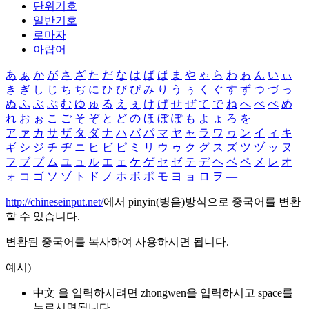
단위기호
일반기호
로마자
아랍어
あ
ぁ
か
が
さ
ざ
た
だ
な
は
ば
ぱ
ま
や
ゃ
ら
わ
ゎ
ん
い
ぃ
き
ぎ
し
じ
ち
ぢ
に
ひ
び
ぴ
み
り
う
ぅ
く
ぐ
す
ず
つ
づ
っ
ぬ
ふ
ぶ
ぷ
む
ゆ
ゅ
る
え
ぇ
け
げ
せ
ぜ
て
で
ね
へ
べ
ぺ
め
れ
お
ぉ
こ
ご
そ
ぞ
と
ど
の
ほ
ぼ
ぽ
も
よ
ょ
ろ
を
ア
ァ
カ
サ
ザ
タ
ダ
ナ
ハ
バ
パ
マ
ヤ
ャ
ラ
ワ
ヮ
ン
イ
ィ
キ
ギ
シ
ジ
チ
ヂ
ニ
ヒ
ビ
ピ
ミ
リ
ウ
ゥ
ク
グ
ス
ズ
ツ
ヅ
ッ
ヌ
フ
ブ
プ
ム
ユ
ュ
ル
エ
ェ
ケ
ゲ
セ
ゼ
テ
デ
ヘ
ベ
ペ
メ
レ
オ
ォ
コ
ゴ
ソ
ゾ
ト
ド
ノ
ホ
ボ
ポ
モ
ヨ
ョ
ロ
ヲ
―
http://chineseinput.net/
에서 pinyin(병음)방식으로 중국어를 변환
할 수 있습니다.
변환된 중국어를 복사하여 사용하시면 됩니다.
예시)
中文 을 입력하시려면
zhongwen
을 입력하시고 space를
누르시면됩니다.