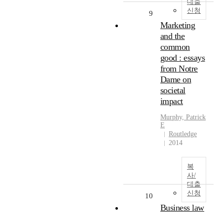
대출
신청
9
Marketing
and the
common
good : essays
from Notre
Dame on
societal
impact
Murphy, Patrick
E
Routledge
2014
복
사/
대출
신청
10
Business law