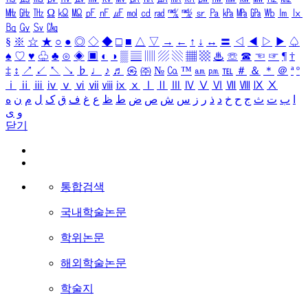
㎒
㎓
㎔
Ω
㏀
㏁
㎊
㎋
㎌
㏖
㏅
㎭
㎮
㎯
㏛
㎩
㎪
㎫
㎬
㏝
㏐
㏓
㏃
㏉
㏜
㏆
§
※
☆
★
○
●
◎
◇
◆
□
■
△
▽
→
←
↑
↓
↔
〓
◁
◀
▷
▶
♤
♠
♡
♥
♧
♣
⊙
◈
▣
◐
◑
▒
▤
▥
▨
▧
▦
▩
♨
☏
☎
☜
☞
¶
†
‡
↕
↗
↙
↖
↘
♭
♩
♪
♬
㉿
㈜
№
㏇
™
㏂
㏘
℡
＃
＆
＊
＠
ª
º
ⅰ
ⅱ
ⅲ
ⅳ
ⅴ
ⅵ
ⅶ
ⅷ
ⅸ
ⅹ
Ⅰ
Ⅱ
Ⅲ
Ⅳ
Ⅴ
Ⅵ
Ⅶ
Ⅷ
Ⅸ
Ⅹ
ا
ب
ت
ث
ج
ح
خ
د
ذ
ر
ز
س
ش
ص
ض
ط
ظ
ع
غ
ف
ق
ک
ل
م
ن
ه
و
ی
닫기
통합검색
국내학술논문
학위논문
해외학술논문
학술지