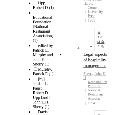
Upp,
Harold
Robert D
(1)
Cornell
University
Press
Educational
1981
Foundation
(National
Restaurant
복
Association)
사/
(1)
대출
edited by
신청
4
Patrick E.
Legal aspects
Murphy and
John F.
of hospitality
Sherry
(1)
management
Murphy,
Patrick E
(1)
Sherry
,
John
E.
H
[by]
Kendall/Hunt
Jordan L.
Pub. Co.
Paust,
National
Robert D.
Restaurant
Upp [and]
Associat
John E.H.
1994
Sherry
(1)
Davis,