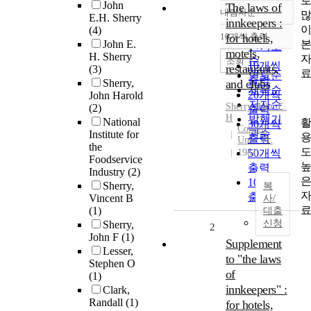
John
The laws of
내림차순
정확도
E.H. Sherry
innkeepers :
(4)
순
10개씩 출력
for hotels,
내림차순
John E.
인기도
motels,
H. Sherry
순
조회
10개씩
restaurants,
(3)
연도순
출력
Sherry,
and clubs
제목순
20개씩
John Harold
저자순
Sherry
,
John
E.
(2)
출력
H
발행기
National
30개씩
Cornell
관순
Institute for
출력
Univ. Pr.
the
1981
50개씩
Foodservice
출력
Industry
(2)
100개씩
Sherry,
복
출력
Vincent B
사/
(1)
대출
신청
Sherry,
2
John F
(1)
Supplement
Lesser,
to "the laws
Stephen O
of
(1)
innkeepers" :
Clark,
Randall
(1)
for hotels,