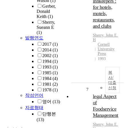
Wilson
(1)
innkeepers :
Gerber,
for hotels,
Donald
motels,
Keith
(1)
restaurants,
Sherry,
and clubs
Sueann E
(1)
Sherry
,
John
E.
발행연도
H
2017
(1)
Cornell
University
2014
(1)
Press
2002
(1)
1993
1994
(1)
1993
(1)
1985
(1)
복
사/
1984
(4)
대출
1981
(2)
신청
7
1978
(1)
작성언어
legal Aspect
영어
(13)
of
자료형태
Foodservice
단행본
Management
(13)
Sherry
,
John
E.