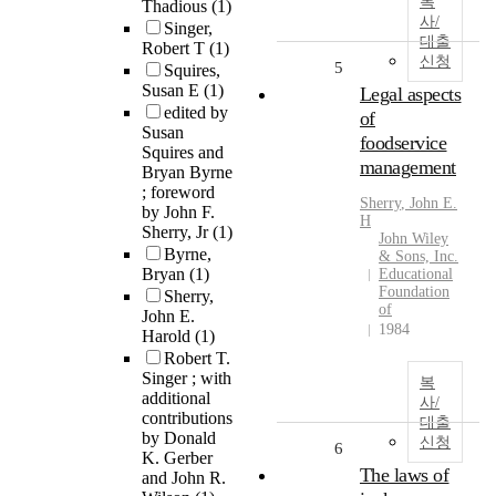
복
Thadious
(1)
사/
Singer,
대출
Robert T
(1)
신청
5
Squires,
Susan E
(1)
Legal aspects
edited by
of
Susan
foodservice
Squires and
management
Bryan Byrne
; foreword
Sherry
,
John
E.
by John F.
H
Sherry, Jr
(1)
John Wiley
Byrne,
& Sons, Inc.
Bryan
(1)
Educational
Foundation
Sherry,
of
John E.
1984
Harold
(1)
Robert T.
Singer ; with
복
additional
사/
contributions
대출
by Donald
신청
6
K. Gerber
The laws of
and John R.