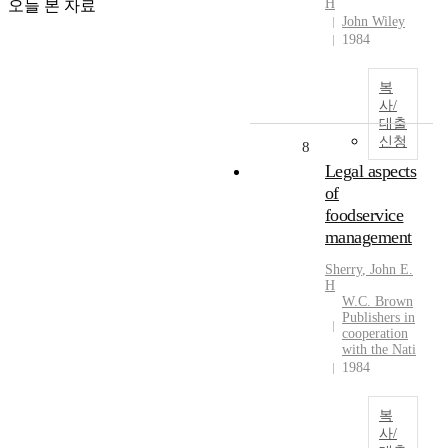
H
오늘 본 자료
John Wiley
1984
복
사/
대출
신청
8
Legal aspects
of
foodservice
management
Sherry
,
John
E.
H
W.C. Brown
Publishers in
cooperation
with the Nati
1984
복
사/