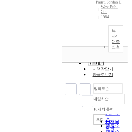
Paust, Jordan L
West Pub.
Co.
1984
복
사/
대출
신청
내보내기
내책장담기
한글로보기
정확도순
내림차순
정확도
순
10개씩 출력
내림차순
인기도
순
조회
10개씩
연도순
출력
제목순