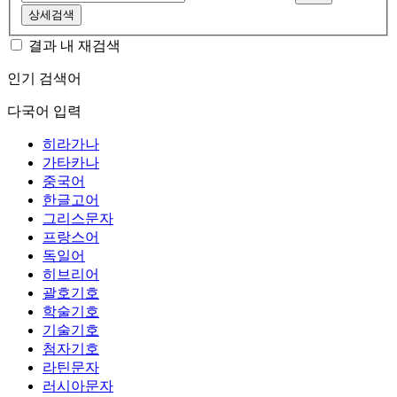
상세검색
결과 내 재검색
인기 검색어
다국어 입력
히라가나
가타카나
중국어
한글고어
그리스문자
프랑스어
독일어
히브리어
괄호기호
학술기호
기술기호
첨자기호
라틴문자
러시아문자