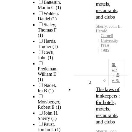
Battestin,
motels,
Martin C
(1)
restaurants,
Walden,
and clubs
Daniel
(1)
Staley,
Sherry
,
John
E.
Thomas F
Harold
(1)
Cornell
University
Harris,
Press
Trudier
(1)
1985
Cech,
John
(1)
복
Fredeman,
사/
William E
대출
(1)
신청
3
Nadel,
The laws of
Ira B
(1)
innkeepers :
Morsberger,
for hotels,
Robert E
(1)
motels,
John H.
restaurants,
Sherry
(1)
and clubs
Paust,
Jordan L
(1)
Sherry
,
John