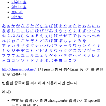
단위기호
일반기호
로마자
아랍어
あ
ぁ
か
が
さ
ざ
た
だ
な
は
ば
ぱ
ま
や
ゃ
ら
わ
ゎ
ん
い
ぃ
き
ぎ
し
じ
ち
ぢ
に
ひ
び
ぴ
み
り
う
ぅ
く
ぐ
す
ず
つ
づ
っ
ぬ
ふ
ぶ
ぷ
む
ゆ
ゅ
る
え
ぇ
け
げ
せ
ぜ
て
で
ね
へ
べ
ぺ
め
れ
お
ぉ
こ
ご
そ
ぞ
と
ど
の
ほ
ぼ
ぽ
も
よ
ょ
ろ
を
ア
ァ
カ
サ
ザ
タ
ダ
ナ
ハ
バ
パ
マ
ヤ
ャ
ラ
ワ
ヮ
ン
イ
ィ
キ
ギ
シ
ジ
チ
ヂ
ニ
ヒ
ビ
ピ
ミ
リ
ウ
ゥ
ク
グ
ス
ズ
ツ
ヅ
ッ
ヌ
フ
ブ
プ
ム
ユ
ュ
ル
エ
ェ
ケ
ゲ
セ
ゼ
テ
デ
ヘ
ベ
ペ
メ
レ
オ
ォ
コ
ゴ
ソ
ゾ
ト
ド
ノ
ホ
ボ
ポ
モ
ヨ
ョ
ロ
ヲ
―
http://chineseinput.net/
에서 pinyin(병음)방식으로 중국어를 변환
할 수 있습니다.
변환된 중국어를 복사하여 사용하시면 됩니다.
예시)
中文 을 입력하시려면
zhongwen
을 입력하시고 space를
누르시면됩니다.