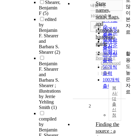
로
Shearer,
State
내림차순
많
정확도
Benjamin
names,
이
F
(5)
순
10개씩 출력
seals, flags,
내림차순
본
edited
인기도
and
by
자
순
조회
10개씩
symbols : a
Benjamin
료
연도순
출력
F. Shearer
historical
제목순
and
20개씩
guide
저자순
Barbara S.
출력
Shearer
(2)
발행기
활
Shearer
,
30개씩
Benjamin F
관순
용
출력
Greenwood
Benjamin
도
50개씩
Press
F. Shearer
높
출력
1994
and
은
100개씩
Barbara S.
자
Shearer ;
출력
복
illustrations
료
사/
by Jerrie
대
Yehling
출
2
Smith
(1)
신
청
compiled
Finding the
by
Benjamin
source : a
F. Shearer