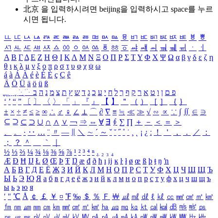
北京 을 입력하시려면
beijing
을 입력하시고 space를 누르
시면 됩니다.
ㅥ
ㅦ
ㅧ
ㅨ
ㅩ
ㅪ
ㅫ
ㅬ
ㅭ
ㅮ
ㅯ
ㅰ
ㅱ
ㅲ
ㅳ
ㅴ
ㅵ
ㅶ
ㅷ
ㅸ
ㅹ
ㅺ
ㅻ
ㅼ
ㅽ
ㅾ
ㅿ
ㆀ
ㆁ
ㆂ
ㆃ
ㆄ
ㆅ
ㆆ
ㆇ
ㆈ
ㆉ
ㆊ
ㆋ
ㆌ
ㆍ
ㆎ
Α
Β
Γ
Δ
Ε
Ζ
Η
Θ
Ι
Κ
Λ
Μ
Ν
Ξ
Ο
Π
Ρ
Σ
Τ
Υ
Φ
Χ
Ψ
Ω
α
β
γ
δ
ε
ζ
η
θ
ι
κ
λ
μ
ν
ξ
ο
π
ρ
σ
τ
υ
φ
χ
ψ
ω
á
à
Á
À
é
è
É
È
ç
Ç
ê
Ä
Ö
Ü
ä
ö
ü
ß
ְ
ֳ
ֲ
ֱ
ָ
ַ
ֵ
ֶ
ִ
ֹ
ּ
ֻ
ׂ
ׁ
ּ
ב
ה
נ
מ
צ
ת
ץ
ש
ד
ג
כ
ע
י
ח
ל
ך
ף
ק
ר
א
ט
ו
ן
ם
פ
‘
’
“
”
〔
〕
〈
〉
「
」
『
』
【
】
＂
（
）
［
］
｛
｝
±
×
÷
≠
≤
≥
∞
∴
♂
♀
∠
⊥
⌒
∂
∇
≡
≒
≪
≫
√
∽
∝
∵
∫
∬
∈
∋
⊆
⊇
⊂
⊃
∪
∩
∧
∨
￢
⇒
⇔
∀
∃
∮
∑
∏
＋
－
＜
＝
＞
、
。
·
‥
…
¨
〃
―
∥
＼
∼
´
～
ˇ
˘
˝
˚
˙
¸
˛
¡
¿
ː
！
＇
，
．
／
：
；
？
＾
＿
｀
｜
½
⅓
⅔
¼
¾
⅛
⅜
⅝
⅞
¹
²
³
⁴
ⁿ
₁
₂
₃
₄
Æ
Ð
Ħ
Ĳ
Ł
Ø
Œ
Þ
Ŧ
Ŋ
æ
đ
ð
ħ
ı
ĳ
ĸ
ŀ
ł
ø
œ
ß
þ
ŧ
ŋ
ŉ
А
Б
В
Г
Д
Е
Ё
Ж
З
И
Й
К
Л
М
Н
О
П
Р
С
Т
У
Ф
Х
Ц
Ч
Ш
Щ
Ъ
Ы
Ь
Э
Ю
Я
а
б
в
г
д
е
ё
ж
з
и
й
к
л
м
н
о
п
р
с
т
у
ф
х
ц
ч
ш
щ
ъ
ы
ь
э
ю
я
′
″
℃
Å
￠
￡
￥
¤
℉
‰
＄
％
Ｆ
￦
㎕
㎖
㎗
ℓ
㎘
㏄
㎣
㎤
㎥
㎦
㎙
㎚
㎛
㎜
㎝
㎞
㎟
㎠
㎡
㎢
㏊
㎍
㎎
㎏
㏏
㎈
㎉
㏈
㎧
㎨
㎰
㎱
㎲
㎳
㎴
㎵
㎶
㎷
㎸
㎹
㎀
㎁
㎂
㎃
㎄
㎺
㎻
㎽
㎾
㎿
㎐
㎑