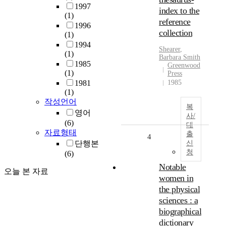
1997
index to the
(1)
reference
1996
collection
(1)
1994
Shearer
,
(1)
Barbara
Smith
1985
Greenwood
(1)
Press
1981
1985
(1)
작성언어
복
영어
사/
(6)
대
자료형태
출
4
단행본
신
청
(6)
Notable
오늘 본 자료
women in
the physical
sciences : a
biographical
dictionary