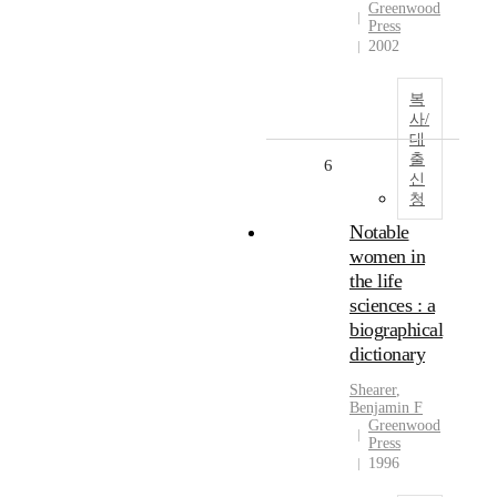
Greenwood
Press
2002
복
사/
대
출
6
신
청
Notable
women in
the life
sciences : a
biographical
dictionary
Shearer
,
Benjamin F
Greenwood
Press
1996