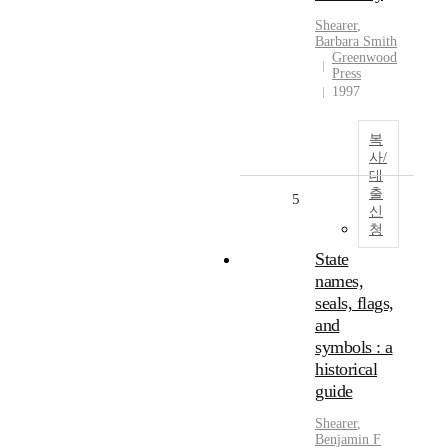
Shearer
,
Barbara
Smith
Greenwood
Press
1997
복
사/
대
출
5
신
청
State
names,
seals, flags,
and
symbols : a
historical
guide
Shearer
,
Benjamin F