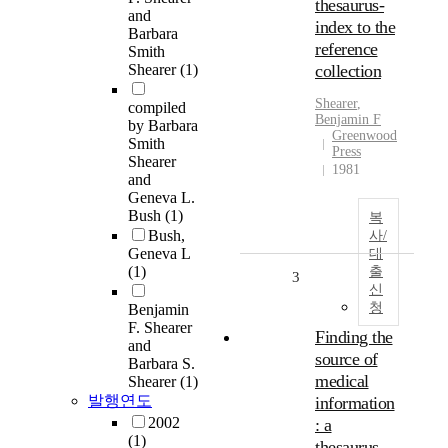
thesaurus-
and
index to the
Barbara
reference
Smith
Shearer
(1)
collection
Shearer
,
compiled
Benjamin F
by Barbara
Greenwood
Smith
Press
Shearer
1981
and
Geneva L.
Bush
(1)
복
Bush,
사/
Geneva L
대
(1)
출
3
신
청
Benjamin
F. Shearer
Finding the
and
source of
Barbara S.
medical
Shearer
(1)
발행연도
information
2002
: a
(1)
thesaurus-