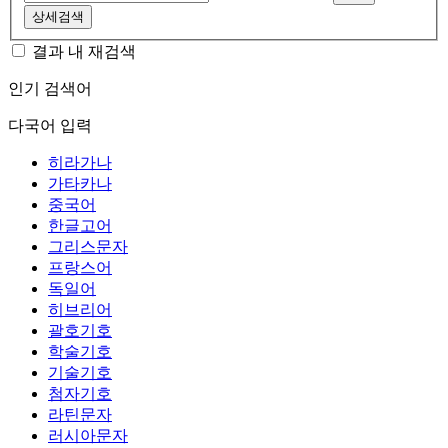
상세검색
결과 내 재검색
인기 검색어
다국어 입력
히라가나
가타카나
중국어
한글고어
그리스문자
프랑스어
독일어
히브리어
괄호기호
학술기호
기술기호
첨자기호
라틴문자
러시아문자