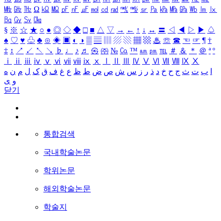
㎒
㎓
㎔
Ω
㏀
㏁
㎊
㎋
㎌
㏖
㏅
㎭
㎮
㎯
㏛
㎩
㎪
㎫
㎬
㏝
㏐
㏓
㏃
㏉
㏜
㏆
§
※
☆
★
○
●
◎
◇
◆
□
■
△
▽
→
←
↑
↓
↔
〓
◁
◀
▷
▶
♤
♠
♡
♥
♧
♣
⊙
◈
▣
◐
◑
▒
▤
▥
▨
▧
▦
▩
♨
☏
☎
☜
☞
¶
†
‡
↕
↗
↙
↖
↘
♭
♩
♪
♬
㉿
㈜
№
㏇
™
㏂
㏘
℡
＃
＆
＊
＠
ª
º
ⅰ
ⅱ
ⅲ
ⅳ
ⅴ
ⅵ
ⅶ
ⅷ
ⅸ
ⅹ
Ⅰ
Ⅱ
Ⅲ
Ⅳ
Ⅴ
Ⅵ
Ⅶ
Ⅷ
Ⅸ
Ⅹ
ا
ب
ت
ث
ج
ح
خ
د
ذ
ر
ز
س
ش
ص
ض
ط
ظ
ع
غ
ف
ق
ک
ل
م
ن
ه
و
ی
닫기
통합검색
국내학술논문
학위논문
해외학술논문
학술지