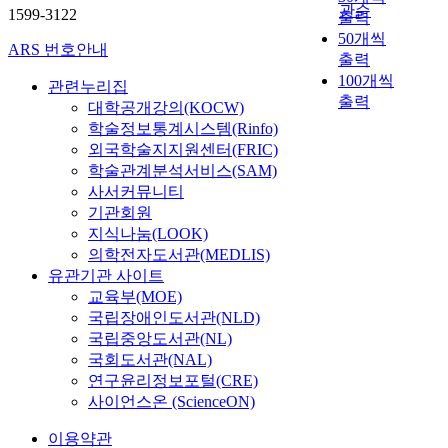
관순
1599-3122
출력
50개씩
ARS 번호안내
출력
100개씩
관련누리집
출력
대학공개강의(KOCW)
학술정보통계시스템(Rinfo)
외국학술지지원센터(FRIC)
학술관계분석서비스(SAM)
사서커뮤니티
기관회원
지식나눔(LOOK)
의학전자도서관(MEDLIS)
유관기관 사이트
교육부(MOE)
국립장애인도서관(NLD)
국립중앙도서관(NL)
국회도서관(NAL)
연구윤리정보포털(CRE)
사이언스온 (ScienceON)
이용약관