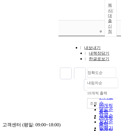
복
사/
대
출
신
청
내보내기
내책장담기
한글로보기
정확도순
내림차순
정확도
순
10개씩 출력
내림차순
인기도
순
조회
10개씩
연도순
출력
제목순
20개씩
저자순
출력
고객센터 (평일: 09:00~18:00)
발행기
30개씩