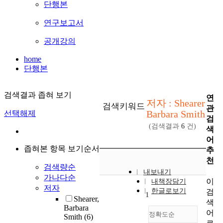
단행본
연구보고서
공개강의
home
단행본
검색결과 좁혀 보기
연
저자 : Shearer
검색키워드
관
Barbara Smith
선택해제
검
(검색결과
6
건)
색
어
좁혀본 항목 보기순서
추
천
검색량순
내보내기
가나다순
이
내책장담기
저자
한글로보기
검
1
Shearer,
색
Barbara
어
정확도순
Smith
(6)