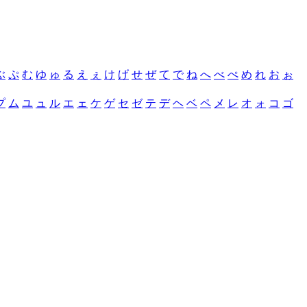
ぶ
ぷ
む
ゆ
ゅ
る
え
ぇ
け
げ
せ
ぜ
て
で
ね
へ
べ
ぺ
め
れ
お
ぉ
プ
ム
ユ
ュ
ル
エ
ェ
ケ
ゲ
セ
ゼ
テ
デ
ヘ
ベ
ペ
メ
レ
オ
ォ
コ
ゴ