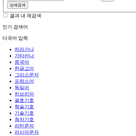
상세검색
결과 내 재검색
인기 검색어
다국어 입력
히라가나
가타카나
중국어
한글고어
그리스문자
프랑스어
독일어
히브리어
괄호기호
학술기호
기술기호
첨자기호
라틴문자
러시아문자