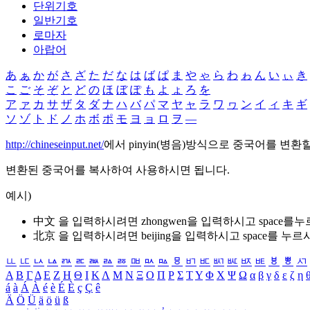
단위기호
일반기호
로마자
아랍어
あ
ぁ
か
が
さ
ざ
た
だ
な
は
ば
ぱ
ま
や
ゃ
ら
わ
ゎ
ん
い
ぃ
き
こ
ご
そ
ぞ
と
ど
の
ほ
ぼ
ぽ
も
よ
ょ
ろ
を
ア
ァ
カ
サ
ザ
タ
ダ
ナ
ハ
バ
パ
マ
ヤ
ャ
ラ
ワ
ヮ
ン
イ
ィ
キ
ギ
ソ
ゾ
ト
ド
ノ
ホ
ボ
ポ
モ
ヨ
ョ
ロ
ヲ
―
http://chineseinput.net/
에서 pinyin(병음)방식으로 중국어를 변환
변환된 중국어를 복사하여 사용하시면 됩니다.
예시)
中文 을 입력하시려면
zhongwen
을 입력하시고 space를
北京 을 입력하시려면
beijing
을 입력하시고 space를 누르
ㅥ
ㅦ
ㅧ
ㅨ
ㅩ
ㅪ
ㅫ
ㅬ
ㅭ
ㅮ
ㅯ
ㅰ
ㅱ
ㅲ
ㅳ
ㅴ
ㅵ
ㅶ
ㅷ
ㅸ
ㅹ
ㅺ
Α
Β
Γ
Δ
Ε
Ζ
Η
Θ
Ι
Κ
Λ
Μ
Ν
Ξ
Ο
Π
Ρ
Σ
Τ
Υ
Φ
Χ
Ψ
Ω
α
β
γ
δ
ε
ζ
η
á
à
Á
À
é
è
É
È
ç
Ç
ê
Ä
Ö
Ü
ä
ö
ü
ß