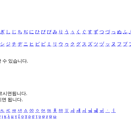
ぎ
し
じ
ち
ぢ
に
ひ
び
ぴ
み
り
う
ぅ
く
ぐ
す
ず
つ
づ
っ
ぬ
ふ
シ
ジ
チ
ヂ
ニ
ヒ
ビ
ピ
ミ
リ
ウ
ゥ
ク
グ
ス
ズ
ツ
ヅ
ッ
ヌ
フ
ブ
할 수 있습니다.
누르시면됩니다.
시면 됩니다.
ㅻ
ㅼ
ㅽ
ㅾ
ㅿ
ㆀ
ㆁ
ㆂ
ㆃ
ㆄ
ㆅ
ㆆ
ㆇ
ㆈ
ㆉ
ㆊ
ㆋ
ㆌ
ㆍ
ㆎ
θ
ι
κ
λ
μ
ν
ξ
ο
π
ρ
σ
τ
υ
φ
χ
ψ
ω