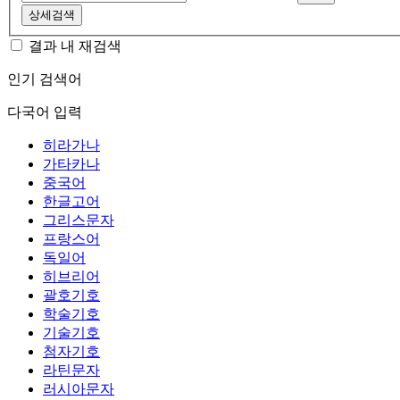
상세검색
결과 내 재검색
인기 검색어
다국어 입력
히라가나
가타카나
중국어
한글고어
그리스문자
프랑스어
독일어
히브리어
괄호기호
학술기호
기술기호
첨자기호
라틴문자
러시아문자