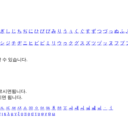
ぎ
し
じ
ち
ぢ
に
ひ
び
ぴ
み
り
う
ぅ
く
ぐ
す
ず
つ
づ
っ
ぬ
ふ
シ
ジ
チ
ヂ
ニ
ヒ
ビ
ピ
ミ
リ
ウ
ゥ
ク
グ
ス
ズ
ツ
ヅ
ッ
ヌ
フ
ブ
할 수 있습니다.
누르시면됩니다.
시면 됩니다.
ㅻ
ㅼ
ㅽ
ㅾ
ㅿ
ㆀ
ㆁ
ㆂ
ㆃ
ㆄ
ㆅ
ㆆ
ㆇ
ㆈ
ㆉ
ㆊ
ㆋ
ㆌ
ㆍ
ㆎ
θ
ι
κ
λ
μ
ν
ξ
ο
π
ρ
σ
τ
υ
φ
χ
ψ
ω