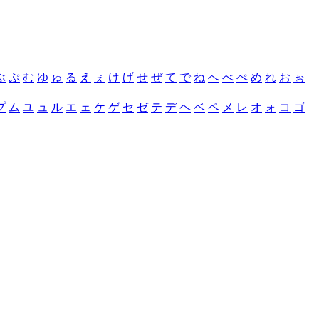
ぶ
ぷ
む
ゆ
ゅ
る
え
ぇ
け
げ
せ
ぜ
て
で
ね
へ
べ
ぺ
め
れ
お
ぉ
プ
ム
ユ
ュ
ル
エ
ェ
ケ
ゲ
セ
ゼ
テ
デ
ヘ
ベ
ペ
メ
レ
オ
ォ
コ
ゴ