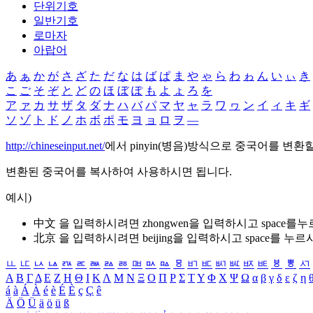
단위기호
일반기호
로마자
아랍어
あ
ぁ
か
が
さ
ざ
た
だ
な
は
ば
ぱ
ま
や
ゃ
ら
わ
ゎ
ん
い
ぃ
き
こ
ご
そ
ぞ
と
ど
の
ほ
ぼ
ぽ
も
よ
ょ
ろ
を
ア
ァ
カ
サ
ザ
タ
ダ
ナ
ハ
バ
パ
マ
ヤ
ャ
ラ
ワ
ヮ
ン
イ
ィ
キ
ギ
ソ
ゾ
ト
ド
ノ
ホ
ボ
ポ
モ
ヨ
ョ
ロ
ヲ
―
http://chineseinput.net/
에서 pinyin(병음)방식으로 중국어를 변환
변환된 중국어를 복사하여 사용하시면 됩니다.
예시)
中文 을 입력하시려면
zhongwen
을 입력하시고 space를
北京 을 입력하시려면
beijing
을 입력하시고 space를 누르
ㅥ
ㅦ
ㅧ
ㅨ
ㅩ
ㅪ
ㅫ
ㅬ
ㅭ
ㅮ
ㅯ
ㅰ
ㅱ
ㅲ
ㅳ
ㅴ
ㅵ
ㅶ
ㅷ
ㅸ
ㅹ
ㅺ
Α
Β
Γ
Δ
Ε
Ζ
Η
Θ
Ι
Κ
Λ
Μ
Ν
Ξ
Ο
Π
Ρ
Σ
Τ
Υ
Φ
Χ
Ψ
Ω
α
β
γ
δ
ε
ζ
η
á
à
Á
À
é
è
É
È
ç
Ç
ê
Ä
Ö
Ü
ä
ö
ü
ß