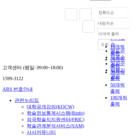
정확도순
내림차순
정확도
순
10개씩 출력
내림차순
인기도
순
조회
10개씩
연도순
출력
제목순
20개씩
저자순
출력
고객센터 (평일: 09:00~18:00)
발행기
30개씩
관순
1599-3122
출력
50개씩
ARS 번호안내
출력
100개씩
관련누리집
출력
대학공개강의(KOCW)
학술정보통계시스템(Rinfo)
외국학술지지원센터(FRIC)
학술관계분석서비스(SAM)
사서커뮤니티