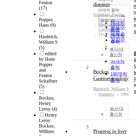
정확도
Fenton
diseases
(17)
순
10개씩 출력
내림차순
인기도
Schaffner
,
Fenton
Popper,
Intercontinental
순
조회
10개씩
Medical Book
Hans
(9)
연도순
출력
Corporation
제목순
1974
20개씩
Haubrich,
저자순
William S
출력
발행기
(5)
30개씩
복사/대
관순
edited
출력
출신청
by Hans
50개씩
Popper
2
출력
and
Bockus
100개씩
Fenton
Gastroenterology
출력
Schaffner
(5)
Haubrich, William S
Saunders
1994
Bockus,
Henry
Leroy
(4)
복사/대
출신청
Henry
Leroy
Bockus,
3
Progress in liver
William