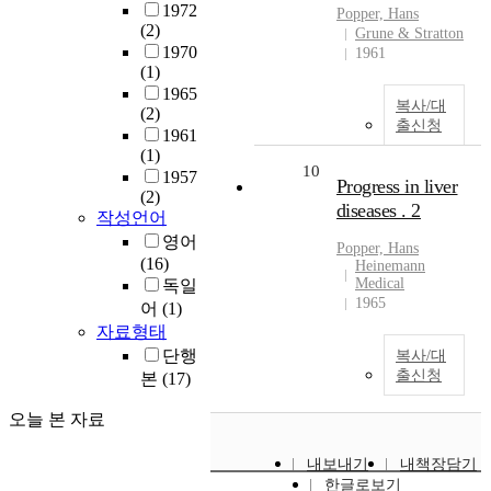
1972
Popper, Hans
(2)
Grune & Stratton
1970
1961
(1)
1965
복사/대
(2)
출신청
1961
(1)
10
1957
Progress in liver
(2)
diseases . 2
작성언어
영어
Popper, Hans
(16)
Heinemann
Medical
독일
1965
어
(1)
자료형태
단행
복사/대
출신청
본
(17)
오늘 본 자료
내보내기
내책장담기
한글로보기