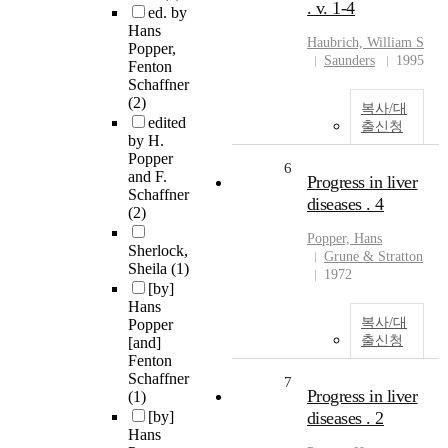
. v. 1-4
ed. by
Hans
Haubrich, William S
Popper,
Saunders
1995
Fenton
Schaffner
(2)
복사/대
edited
출신청
by H.
Popper
6
and F.
Progress in liver
Schaffner
diseases . 4
(2)
Popper, Hans
Sherlock,
Grune & Stratton
Sheila
(1)
1972
[by]
Hans
복사/대
Popper
출신청
[and]
Fenton
Schaffner
7
Progress in liver
(1)
[by]
diseases . 2
Hans