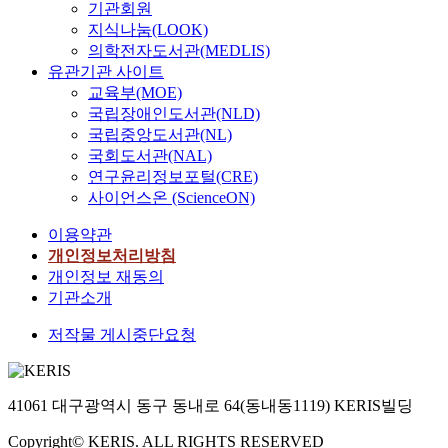
기관회원
지식나눔(LOOK)
의학전자도서관(MEDLIS)
유관기관 사이트
교육부(MOE)
국립장애인도서관(NLD)
국립중앙도서관(NL)
국회도서관(NAL)
연구윤리정보포털(CRE)
사이언스온 (ScienceON)
이용약관
개인정보처리방침
개인정보 재동의
기관소개
저작물 게시중단요청
41061 대구광역시 동구 동내로 64(동내동1119) KERIS빌딩
Copyright© KERIS. ALL RIGHTS RESERVED