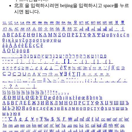
北京 을 입력하시려면
beijing
을 입력하시고 space를 누르
시면 됩니다.
ㅥ
ㅦ
ㅧ
ㅨ
ㅩ
ㅪ
ㅫ
ㅬ
ㅭ
ㅮ
ㅯ
ㅰ
ㅱ
ㅲ
ㅳ
ㅴ
ㅵ
ㅶ
ㅷ
ㅸ
ㅹ
ㅺ
ㅻ
ㅼ
ㅽ
ㅾ
ㅿ
ㆀ
ㆁ
ㆂ
ㆃ
ㆄ
ㆅ
ㆆ
ㆇ
ㆈ
ㆉ
ㆊ
ㆋ
ㆌ
ㆍ
ㆎ
Α
Β
Γ
Δ
Ε
Ζ
Η
Θ
Ι
Κ
Λ
Μ
Ν
Ξ
Ο
Π
Ρ
Σ
Τ
Υ
Φ
Χ
Ψ
Ω
α
β
γ
δ
ε
ζ
η
θ
ι
κ
λ
μ
ν
ξ
ο
π
ρ
σ
τ
υ
φ
χ
ψ
ω
á
à
Á
À
é
è
É
È
ç
Ç
ê
Ä
Ö
Ü
ä
ö
ü
ß
ְ
ֳ
ֲ
ֱ
ָ
ַ
ֵ
ֶ
ִ
ֹ
ּ
ֻ
ׂ
ׁ
ּ
ב
ה
נ
מ
צ
ת
ץ
ש
ד
ג
כ
ע
י
ח
ל
ך
ף
ק
ר
א
ט
ו
ן
ם
פ
‘
’
“
”
〔
〕
〈
〉
「
」
『
』
【
】
＂
（
）
［
］
｛
｝
±
×
÷
≠
≤
≥
∞
∴
♂
♀
∠
⊥
⌒
∂
∇
≡
≒
≪
≫
√
∽
∝
∵
∫
∬
∈
∋
⊆
⊇
⊂
⊃
∪
∩
∧
∨
￢
⇒
⇔
∀
∃
∮
∑
∏
＋
－
＜
＝
＞
、
。
·
‥
…
¨
〃
―
∥
＼
∼
´
～
ˇ
˘
˝
˚
˙
¸
˛
¡
¿
ː
！
＇
，
．
／
：
；
？
＾
＿
｀
｜
½
⅓
⅔
¼
¾
⅛
⅜
⅝
⅞
¹
²
³
⁴
ⁿ
₁
₂
₃
₄
Æ
Ð
Ħ
Ĳ
Ł
Ø
Œ
Þ
Ŧ
Ŋ
æ
đ
ð
ħ
ı
ĳ
ĸ
ŀ
ł
ø
œ
ß
þ
ŧ
ŋ
ŉ
А
Б
В
Г
Д
Е
Ё
Ж
З
И
Й
К
Л
М
Н
О
П
Р
С
Т
У
Ф
Х
Ц
Ч
Ш
Щ
Ъ
Ы
Ь
Э
Ю
Я
а
б
в
г
д
е
ё
ж
з
и
й
к
л
м
н
о
п
р
с
т
у
ф
х
ц
ч
ш
щ
ъ
ы
ь
э
ю
я
′
″
℃
Å
￠
￡
￥
¤
℉
‰
＄
％
Ｆ
￦
㎕
㎖
㎗
ℓ
㎘
㏄
㎣
㎤
㎥
㎦
㎙
㎚
㎛
㎜
㎝
㎞
㎟
㎠
㎡
㎢
㏊
㎍
㎎
㎏
㏏
㎈
㎉
㏈
㎧
㎨
㎰
㎱
㎲
㎳
㎴
㎵
㎶
㎷
㎸
㎹
㎀
㎁
㎂
㎃
㎄
㎺
㎻
㎽
㎾
㎿
㎐
㎑