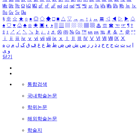
㎒
㎓
㎔
Ω
㏀
㏁
㎊
㎋
㎌
㏖
㏅
㎭
㎮
㎯
㏛
㎩
㎪
㎫
㎬
㏝
㏐
㏓
㏃
㏉
㏜
㏆
§
※
☆
★
○
●
◎
◇
◆
□
■
△
▽
→
←
↑
↓
↔
〓
◁
◀
▷
▶
♤
♠
♡
♥
♧
♣
⊙
◈
▣
◐
◑
▒
▤
▥
▨
▧
▦
▩
♨
☏
☎
☜
☞
¶
†
‡
↕
↗
↙
↖
↘
♭
♩
♪
♬
㉿
㈜
№
㏇
™
㏂
㏘
℡
＃
＆
＊
＠
ª
º
ⅰ
ⅱ
ⅲ
ⅳ
ⅴ
ⅵ
ⅶ
ⅷ
ⅸ
ⅹ
Ⅰ
Ⅱ
Ⅲ
Ⅳ
Ⅴ
Ⅵ
Ⅶ
Ⅷ
Ⅸ
Ⅹ
ا
ب
ت
ث
ج
ح
خ
د
ذ
ر
ز
س
ش
ص
ض
ط
ظ
ع
غ
ف
ق
ک
ل
م
ن
ه
و
ی
닫기
통합검색
국내학술논문
학위논문
해외학술논문
학술지