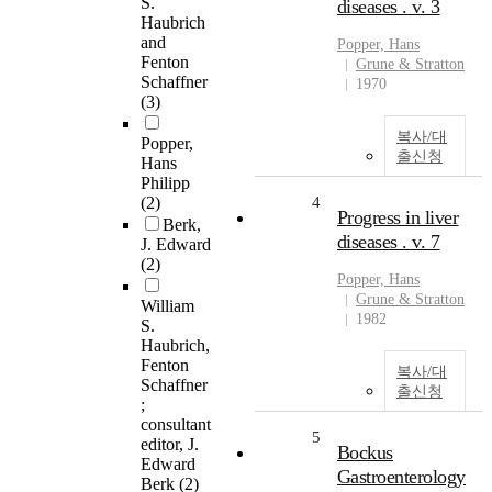
S.
diseases . v. 3
Haubrich
and
Popper, Hans
Fenton
Grune & Stratton
Schaffner
1970
(3)
복사/대
Popper,
출신청
Hans
Philipp
(2)
4
Progress in liver
Berk,
diseases . v. 7
J. Edward
(2)
Popper, Hans
Grune & Stratton
William
1982
S.
Haubrich,
Fenton
복사/대
Schaffner
출신청
;
consultant
5
editor, J.
Bockus
Edward
Gastroenterology
Berk
(2)