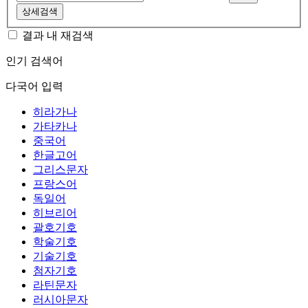
상세검색
결과 내 재검색
인기 검색어
다국어 입력
히라가나
가타카나
중국어
한글고어
그리스문자
프랑스어
독일어
히브리어
괄호기호
학술기호
기술기호
첨자기호
라틴문자
러시아문자