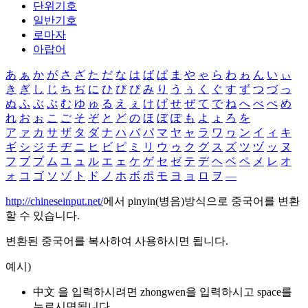
단위기호
일반기호
로마자
아랍어
あ
ぁ
か
が
さ
ざ
た
だ
な
は
ば
ぱ
ま
や
ゃ
ら
わ
ゎ
ん
い
ぃ
き
ぎ
し
じ
ち
ぢ
に
ひ
び
ぴ
み
り
う
ぅ
く
ぐ
す
ず
つ
づ
っ
ぬ
ふ
ぶ
ぷ
む
ゆ
ゅ
る
え
ぇ
け
げ
せ
ぜ
て
で
ね
へ
べ
ぺ
め
れ
お
ぉ
こ
ご
そ
ぞ
と
ど
の
ほ
ぼ
ぽ
も
よ
ょ
ろ
を
ア
ァ
カ
サ
ザ
タ
ダ
ナ
ハ
バ
パ
マ
ヤ
ャ
ラ
ワ
ヮ
ン
イ
ィ
キ
ギ
シ
ジ
チ
ヂ
ニ
ヒ
ビ
ピ
ミ
リ
ウ
ゥ
ク
グ
ス
ズ
ツ
ヅ
ッ
ヌ
フ
ブ
プ
ム
ユ
ュ
ル
エ
ェ
ケ
ゲ
セ
ゼ
テ
デ
ヘ
ベ
ペ
メ
レ
オ
ォ
コ
ゴ
ソ
ゾ
ト
ド
ノ
ホ
ボ
ポ
モ
ヨ
ョ
ロ
ヲ
―
http://chineseinput.net/
에서 pinyin(병음)방식으로 중국어를 변환
할 수 있습니다.
변환된 중국어를 복사하여 사용하시면 됩니다.
예시)
中文 을 입력하시려면
zhongwen
을 입력하시고 space를
누르시면됩니다.