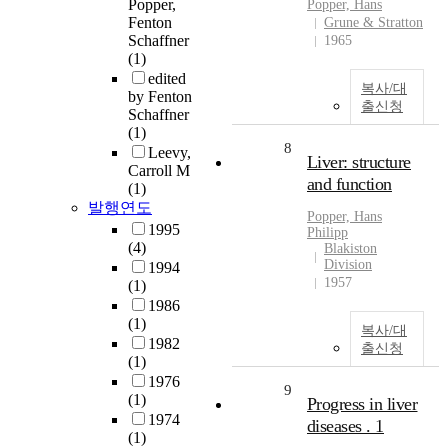
Popper,
Popper, Hans
Fenton
Grune & Stratton
Schaffner
1965
(1)
edited
복사/대
by Fenton
출신청
Schaffner
(1)
8
Leevy,
Liver: structure
Carroll M
and function
(1)
발행연도
Popper, Hans
1995
Philipp
(4)
Blakiston
Division
1994
1957
(1)
1986
(1)
복사/대
1982
출신청
(1)
1976
9
(1)
Progress in liver
1974
diseases . 1
(1)