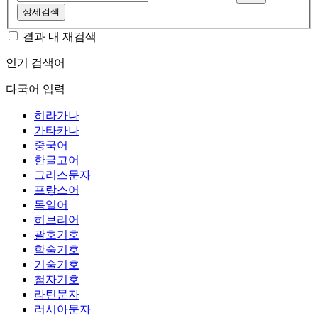
상세검색
결과 내 재검색
인기 검색어
다국어 입력
히라가나
가타카나
중국어
한글고어
그리스문자
프랑스어
독일어
히브리어
괄호기호
학술기호
기술기호
첨자기호
라틴문자
러시아문자