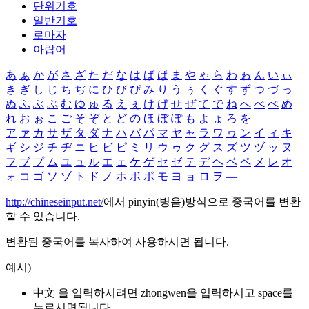
단위기호
일반기호
로마자
아랍어
あ
ぁ
か
が
さ
ざ
た
だ
な
は
ば
ぱ
ま
や
ゃ
ら
わ
ゎ
ん
い
ぃ
き
ぎ
し
じ
ち
ぢ
に
ひ
び
ぴ
み
り
う
ぅ
く
ぐ
す
ず
つ
づ
っ
ぬ
ふ
ぶ
ぷ
む
ゆ
ゅ
る
え
ぇ
け
げ
せ
ぜ
て
で
ね
へ
べ
ぺ
め
れ
お
ぉ
こ
ご
そ
ぞ
と
ど
の
ほ
ぼ
ぽ
も
よ
ょ
ろ
を
ア
ァ
カ
サ
ザ
タ
ダ
ナ
ハ
バ
パ
マ
ヤ
ャ
ラ
ワ
ヮ
ン
イ
ィ
キ
ギ
シ
ジ
チ
ヂ
ニ
ヒ
ビ
ピ
ミ
リ
ウ
ゥ
ク
グ
ス
ズ
ツ
ヅ
ッ
ヌ
フ
ブ
プ
ム
ユ
ュ
ル
エ
ェ
ケ
ゲ
セ
ゼ
テ
デ
ヘ
ベ
ペ
メ
レ
オ
ォ
コ
ゴ
ソ
ゾ
ト
ド
ノ
ホ
ボ
ポ
モ
ヨ
ョ
ロ
ヲ
―
http://chineseinput.net/
에서 pinyin(병음)방식으로 중국어를 변환
할 수 있습니다.
변환된 중국어를 복사하여 사용하시면 됩니다.
예시)
中文 을 입력하시려면
zhongwen
을 입력하시고 space를
누르시면됩니다.