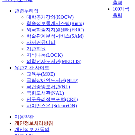
출력
100개씩
관련누리집
출력
대학공개강의(KOCW)
학술정보통계시스템(Rinfo)
외국학술지지원센터(FRIC)
학술관계분석서비스(SAM)
사서커뮤니티
기관회원
지식나눔(LOOK)
의학전자도서관(MEDLIS)
유관기관 사이트
교육부(MOE)
국립장애인도서관(NLD)
국립중앙도서관(NL)
국회도서관(NAL)
연구윤리정보포털(CRE)
사이언스온 (ScienceON)
이용약관
개인정보처리방침
개인정보 재동의