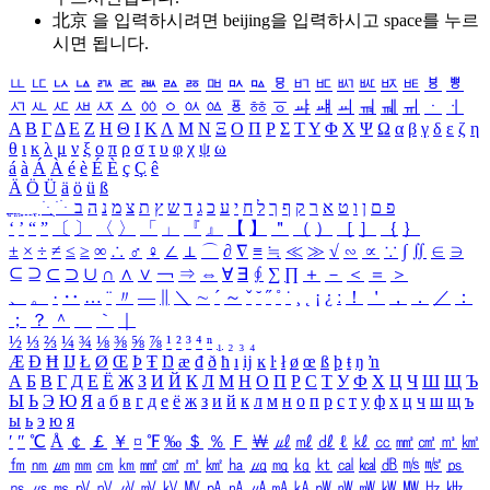
北京 을 입력하시려면
beijing
을 입력하시고 space를 누르
시면 됩니다.
ㅥ
ㅦ
ㅧ
ㅨ
ㅩ
ㅪ
ㅫ
ㅬ
ㅭ
ㅮ
ㅯ
ㅰ
ㅱ
ㅲ
ㅳ
ㅴ
ㅵ
ㅶ
ㅷ
ㅸ
ㅹ
ㅺ
ㅻ
ㅼ
ㅽ
ㅾ
ㅿ
ㆀ
ㆁ
ㆂ
ㆃ
ㆄ
ㆅ
ㆆ
ㆇ
ㆈ
ㆉ
ㆊ
ㆋ
ㆌ
ㆍ
ㆎ
Α
Β
Γ
Δ
Ε
Ζ
Η
Θ
Ι
Κ
Λ
Μ
Ν
Ξ
Ο
Π
Ρ
Σ
Τ
Υ
Φ
Χ
Ψ
Ω
α
β
γ
δ
ε
ζ
η
θ
ι
κ
λ
μ
ν
ξ
ο
π
ρ
σ
τ
υ
φ
χ
ψ
ω
á
à
Á
À
é
è
É
È
ç
Ç
ê
Ä
Ö
Ü
ä
ö
ü
ß
ְ
ֳ
ֲ
ֱ
ָ
ַ
ֵ
ֶ
ִ
ֹ
ּ
ֻ
ׂ
ׁ
ּ
ב
ה
נ
מ
צ
ת
ץ
ש
ד
ג
כ
ע
י
ח
ל
ך
ף
ק
ר
א
ט
ו
ן
ם
פ
‘
’
“
”
〔
〕
〈
〉
「
」
『
』
【
】
＂
（
）
［
］
｛
｝
±
×
÷
≠
≤
≥
∞
∴
♂
♀
∠
⊥
⌒
∂
∇
≡
≒
≪
≫
√
∽
∝
∵
∫
∬
∈
∋
⊆
⊇
⊂
⊃
∪
∩
∧
∨
￢
⇒
⇔
∀
∃
∮
∑
∏
＋
－
＜
＝
＞
、
。
·
‥
…
¨
〃
―
∥
＼
∼
´
～
ˇ
˘
˝
˚
˙
¸
˛
¡
¿
ː
！
＇
，
．
／
：
；
？
＾
＿
｀
｜
½
⅓
⅔
¼
¾
⅛
⅜
⅝
⅞
¹
²
³
⁴
ⁿ
₁
₂
₃
₄
Æ
Ð
Ħ
Ĳ
Ł
Ø
Œ
Þ
Ŧ
Ŋ
æ
đ
ð
ħ
ı
ĳ
ĸ
ŀ
ł
ø
œ
ß
þ
ŧ
ŋ
ŉ
А
Б
В
Г
Д
Е
Ё
Ж
З
И
Й
К
Л
М
Н
О
П
Р
С
Т
У
Ф
Х
Ц
Ч
Ш
Щ
Ъ
Ы
Ь
Э
Ю
Я
а
б
в
г
д
е
ё
ж
з
и
й
к
л
м
н
о
п
р
с
т
у
ф
х
ц
ч
ш
щ
ъ
ы
ь
э
ю
я
′
″
℃
Å
￠
￡
￥
¤
℉
‰
＄
％
Ｆ
￦
㎕
㎖
㎗
ℓ
㎘
㏄
㎣
㎤
㎥
㎦
㎙
㎚
㎛
㎜
㎝
㎞
㎟
㎠
㎡
㎢
㏊
㎍
㎎
㎏
㏏
㎈
㎉
㏈
㎧
㎨
㎰
㎱
㎲
㎳
㎴
㎵
㎶
㎷
㎸
㎹
㎀
㎁
㎂
㎃
㎄
㎺
㎻
㎽
㎾
㎿
㎐
㎑