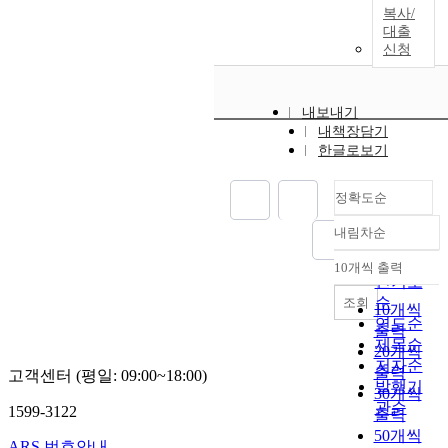
복사/
대출
신청
내보내기
내책장담기
한글로보기
정확도순
내림차순
정확도
순
10개씩 출력
내림차순
인기도
순
조회
10개씩
연도순
출력
제목순
20개씩
저자순
출력
고객센터 (평일: 09:00~18:00)
발행기
30개씩
관순
1599-3122
출력
50개씩
ARS 번호안내