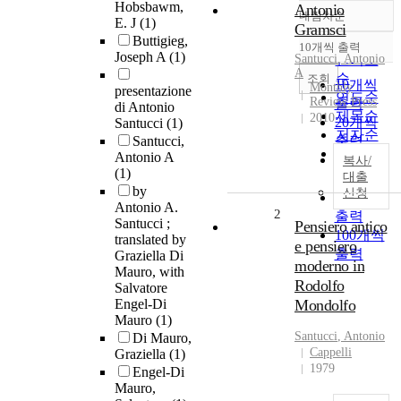
Hobsbawm,
Antonio
내림차순
정확도
E. J
(1)
Gramsci
Buttigieg,
순
10개씩 출력
내림차순
Joseph A
(1)
Santucci
인기도
,
Antonio
A
순
조회
10개씩
Monthly
presentazione
연도순
Review Press
출력
di Antonio
제목순
2010
20개씩
Santucci
(1)
저자순
Santucci,
출력
발행기
Antonio A
30개씩
복사/
관순
(1)
대출
출력
by
신청
50개씩
Antonio A.
2
출력
Santucci ;
Pensiero antico
100개씩
translated by
e pensiero
출력
Graziella Di
moderno in
Mauro, with
Rodolfo
Salvatore
Engel-Di
Mondolfo
Mauro
(1)
Santucci
,
Antonio
Di Mauro,
Cappelli
Graziella
(1)
1979
Engel-Di
Mauro,