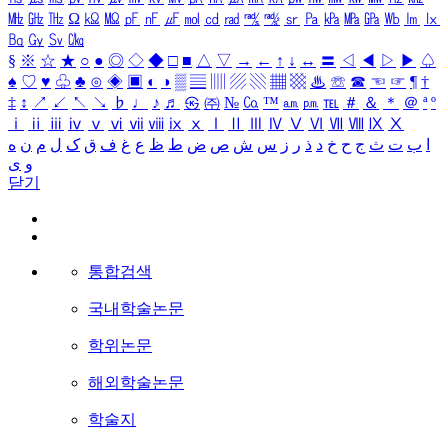
㎒
㎓
㎔
Ω
㏀
㏁
㎊
㎋
㎌
㏖
㏅
㎭
㎮
㎯
㏛
㎩
㎪
㎫
㎬
㏝
㏐
㏓
㏃
㏉
㏜
㏆
§
※
☆
★
○
●
◎
◇
◆
□
■
△
▽
→
←
↑
↓
↔
〓
◁
◀
▷
▶
♤
♠
♡
♥
♧
♣
⊙
◈
▣
◐
◑
▒
▤
▥
▨
▧
▦
▩
♨
☏
☎
☜
☞
¶
†
‡
↕
↗
↙
↖
↘
♭
♩
♪
♬
㉿
㈜
№
㏇
™
㏂
㏘
℡
＃
＆
＊
＠
ª
º
ⅰ
ⅱ
ⅲ
ⅳ
ⅴ
ⅵ
ⅶ
ⅷ
ⅸ
ⅹ
Ⅰ
Ⅱ
Ⅲ
Ⅳ
Ⅴ
Ⅵ
Ⅶ
Ⅷ
Ⅸ
Ⅹ
ا
ب
ت
ث
ج
ح
خ
د
ذ
ر
ز
س
ش
ص
ض
ط
ظ
ع
غ
ف
ق
ک
ل
م
ن
ه
و
ی
닫기
통합검색
국내학술논문
학위논문
해외학술논문
학술지