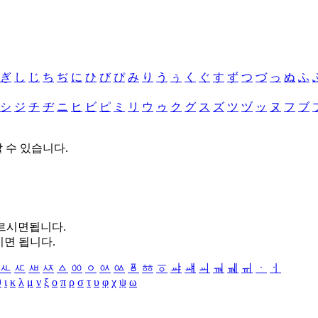
ぎ
し
じ
ち
ぢ
に
ひ
び
ぴ
み
り
う
ぅ
く
ぐ
す
ず
つ
づ
っ
ぬ
ふ
シ
ジ
チ
ヂ
ニ
ヒ
ビ
ピ
ミ
リ
ウ
ゥ
ク
グ
ス
ズ
ツ
ヅ
ッ
ヌ
フ
ブ
할 수 있습니다.
누르시면됩니다.
시면 됩니다.
ㅻ
ㅼ
ㅽ
ㅾ
ㅿ
ㆀ
ㆁ
ㆂ
ㆃ
ㆄ
ㆅ
ㆆ
ㆇ
ㆈ
ㆉ
ㆊ
ㆋ
ㆌ
ㆍ
ㆎ
θ
ι
κ
λ
μ
ν
ξ
ο
π
ρ
σ
τ
υ
φ
χ
ψ
ω