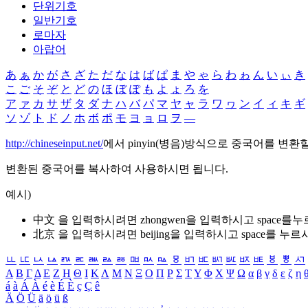
단위기호
일반기호
로마자
아랍어
あ
ぁ
か
が
さ
ざ
た
だ
な
は
ば
ぱ
ま
や
ゃ
ら
わ
ゎ
ん
い
ぃ
き
こ
ご
そ
ぞ
と
ど
の
ほ
ぼ
ぽ
も
よ
ょ
ろ
を
ア
ァ
カ
サ
ザ
タ
ダ
ナ
ハ
バ
パ
マ
ヤ
ャ
ラ
ワ
ヮ
ン
イ
ィ
キ
ギ
ソ
ゾ
ト
ド
ノ
ホ
ボ
ポ
モ
ヨ
ョ
ロ
ヲ
―
http://chineseinput.net/
에서 pinyin(병음)방식으로 중국어를 변환
변환된 중국어를 복사하여 사용하시면 됩니다.
예시)
中文 을 입력하시려면
zhongwen
을 입력하시고 space를
北京 을 입력하시려면
beijing
을 입력하시고 space를 누르
ㅥ
ㅦ
ㅧ
ㅨ
ㅩ
ㅪ
ㅫ
ㅬ
ㅭ
ㅮ
ㅯ
ㅰ
ㅱ
ㅲ
ㅳ
ㅴ
ㅵ
ㅶ
ㅷ
ㅸ
ㅹ
ㅺ
Α
Β
Γ
Δ
Ε
Ζ
Η
Θ
Ι
Κ
Λ
Μ
Ν
Ξ
Ο
Π
Ρ
Σ
Τ
Υ
Φ
Χ
Ψ
Ω
α
β
γ
δ
ε
ζ
η
á
à
Á
À
é
è
É
È
ç
Ç
ê
Ä
Ö
Ü
ä
ö
ü
ß