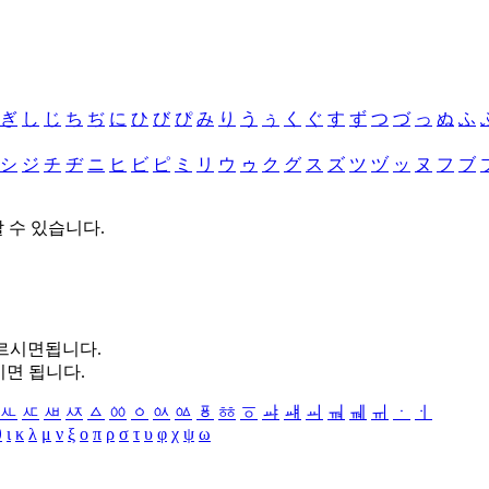
ぎ
し
じ
ち
ぢ
に
ひ
び
ぴ
み
り
う
ぅ
く
ぐ
す
ず
つ
づ
っ
ぬ
ふ
シ
ジ
チ
ヂ
ニ
ヒ
ビ
ピ
ミ
リ
ウ
ゥ
ク
グ
ス
ズ
ツ
ヅ
ッ
ヌ
フ
ブ
할 수 있습니다.
누르시면됩니다.
시면 됩니다.
ㅻ
ㅼ
ㅽ
ㅾ
ㅿ
ㆀ
ㆁ
ㆂ
ㆃ
ㆄ
ㆅ
ㆆ
ㆇ
ㆈ
ㆉ
ㆊ
ㆋ
ㆌ
ㆍ
ㆎ
θ
ι
κ
λ
μ
ν
ξ
ο
π
ρ
σ
τ
υ
φ
χ
ψ
ω