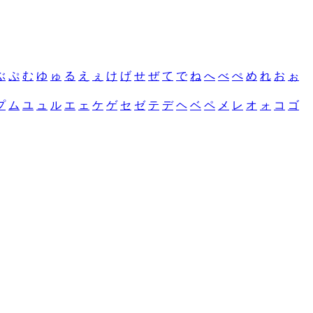
ぶ
ぷ
む
ゆ
ゅ
る
え
ぇ
け
げ
せ
ぜ
て
で
ね
へ
べ
ぺ
め
れ
お
ぉ
プ
ム
ユ
ュ
ル
エ
ェ
ケ
ゲ
セ
ゼ
テ
デ
ヘ
ベ
ペ
メ
レ
オ
ォ
コ
ゴ