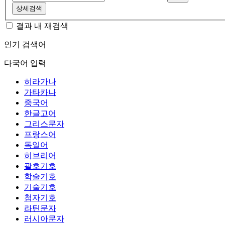
상세검색
결과 내 재검색
인기 검색어
다국어 입력
히라가나
가타카나
중국어
한글고어
그리스문자
프랑스어
독일어
히브리어
괄호기호
학술기호
기술기호
첨자기호
라틴문자
러시아문자