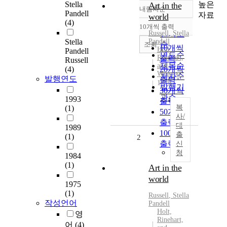
높은
Stella
Art in the
내림차순
정확도
Pandell
자료
world
(4)
순
10개씩 출력
내림차순
Russell
인기도
,
Stella
Stella
Pandell
순
조회
10개씩
Holt,
Pandell
연도순
Rinehart,
출력
Russell
제목순
and
(4)
20개씩
Winston
저자순
발행연도
출력
1989
발행기
30개씩
관순
1993
출력
복
(1)
50개씩
사/
출력
대
1989
100개씩
출
(1)
2
출력
신
청
1984
(1)
Art in the
world
1975
(1)
Russell
,
Stella
작성언어
Pandell
Holt,
영
Rinehart,
어
(4)