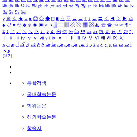
㎒
㎓
㎔
Ω
㏀
㏁
㎊
㎋
㎌
㏖
㏅
㎭
㎮
㎯
㏛
㎩
㎪
㎫
㎬
㏝
㏐
㏓
㏃
㏉
㏜
㏆
§
※
☆
★
○
●
◎
◇
◆
□
■
△
▽
→
←
↑
↓
↔
〓
◁
◀
▷
▶
♤
♠
♡
♥
♧
♣
⊙
◈
▣
◐
◑
▒
▤
▥
▨
▧
▦
▩
♨
☏
☎
☜
☞
¶
†
‡
↕
↗
↙
↖
↘
♭
♩
♪
♬
㉿
㈜
№
㏇
™
㏂
㏘
℡
＃
＆
＊
＠
ª
º
ⅰ
ⅱ
ⅲ
ⅳ
ⅴ
ⅵ
ⅶ
ⅷ
ⅸ
ⅹ
Ⅰ
Ⅱ
Ⅲ
Ⅳ
Ⅴ
Ⅵ
Ⅶ
Ⅷ
Ⅸ
Ⅹ
ا
ب
ت
ث
ج
ح
خ
د
ذ
ر
ز
س
ش
ص
ض
ط
ظ
ع
غ
ف
ق
ک
ل
م
ن
ه
و
ی
닫기
통합검색
국내학술논문
학위논문
해외학술논문
학술지