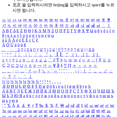
北京 을 입력하시려면
beijing
을 입력하시고 space를 누르
시면 됩니다.
ㅥ
ㅦ
ㅧ
ㅨ
ㅩ
ㅪ
ㅫ
ㅬ
ㅭ
ㅮ
ㅯ
ㅰ
ㅱ
ㅲ
ㅳ
ㅴ
ㅵ
ㅶ
ㅷ
ㅸ
ㅹ
ㅺ
ㅻ
ㅼ
ㅽ
ㅾ
ㅿ
ㆀ
ㆁ
ㆂ
ㆃ
ㆄ
ㆅ
ㆆ
ㆇ
ㆈ
ㆉ
ㆊ
ㆋ
ㆌ
ㆍ
ㆎ
Α
Β
Γ
Δ
Ε
Ζ
Η
Θ
Ι
Κ
Λ
Μ
Ν
Ξ
Ο
Π
Ρ
Σ
Τ
Υ
Φ
Χ
Ψ
Ω
α
β
γ
δ
ε
ζ
η
θ
ι
κ
λ
μ
ν
ξ
ο
π
ρ
σ
τ
υ
φ
χ
ψ
ω
á
à
Á
À
é
è
É
È
ç
Ç
ê
Ä
Ö
Ü
ä
ö
ü
ß
ְ
ֳ
ֲ
ֱ
ָ
ַ
ֵ
ֶ
ִ
ֹ
ּ
ֻ
ׂ
ׁ
ּ
ב
ה
נ
מ
צ
ת
ץ
ש
ד
ג
כ
ע
י
ח
ל
ך
ף
ק
ר
א
ט
ו
ן
ם
פ
‘
’
“
”
〔
〕
〈
〉
「
」
『
』
【
】
＂
（
）
［
］
｛
｝
±
×
÷
≠
≤
≥
∞
∴
♂
♀
∠
⊥
⌒
∂
∇
≡
≒
≪
≫
√
∽
∝
∵
∫
∬
∈
∋
⊆
⊇
⊂
⊃
∪
∩
∧
∨
￢
⇒
⇔
∀
∃
∮
∑
∏
＋
－
＜
＝
＞
、
。
·
‥
…
¨
〃
―
∥
＼
∼
´
～
ˇ
˘
˝
˚
˙
¸
˛
¡
¿
ː
！
＇
，
．
／
：
；
？
＾
＿
｀
｜
½
⅓
⅔
¼
¾
⅛
⅜
⅝
⅞
¹
²
³
⁴
ⁿ
₁
₂
₃
₄
Æ
Ð
Ħ
Ĳ
Ł
Ø
Œ
Þ
Ŧ
Ŋ
æ
đ
ð
ħ
ı
ĳ
ĸ
ŀ
ł
ø
œ
ß
þ
ŧ
ŋ
ŉ
А
Б
В
Г
Д
Е
Ё
Ж
З
И
Й
К
Л
М
Н
О
П
Р
С
Т
У
Ф
Х
Ц
Ч
Ш
Щ
Ъ
Ы
Ь
Э
Ю
Я
а
б
в
г
д
е
ё
ж
з
и
й
к
л
м
н
о
п
р
с
т
у
ф
х
ц
ч
ш
щ
ъ
ы
ь
э
ю
я
′
″
℃
Å
￠
￡
￥
¤
℉
‰
＄
％
Ｆ
￦
㎕
㎖
㎗
ℓ
㎘
㏄
㎣
㎤
㎥
㎦
㎙
㎚
㎛
㎜
㎝
㎞
㎟
㎠
㎡
㎢
㏊
㎍
㎎
㎏
㏏
㎈
㎉
㏈
㎧
㎨
㎰
㎱
㎲
㎳
㎴
㎵
㎶
㎷
㎸
㎹
㎀
㎁
㎂
㎃
㎄
㎺
㎻
㎽
㎾
㎿
㎐
㎑