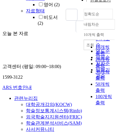
한글로보기
영어
(2)
자료형태
정확도순
비도서
(2)
내림차순
정확도
순
오늘 본 자료
10개씩 출력
내림차순
인기도
순
조회
10개씩
연도순
출력
제목순
20개씩
저자순
출력
고객센터 (평일: 09:00~18:00)
발행기
30개씩
관순
1599-3122
출력
50개씩
ARS 번호안내
출력
100개씩
관련누리집
출력
대학공개강의(KOCW)
학술정보통계시스템(Rinfo)
외국학술지지원센터(FRIC)
학술관계분석서비스(SAM)
사서커뮤니티