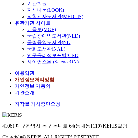
기관회원
지식나눔(LOOK)
의학전자도서관(MEDLIS)
유관기관 사이트
교육부(MOE)
국립장애인도서관(NLD)
국립중앙도서관(NL)
국회도서관(NAL)
연구윤리정보포털(CRE)
사이언스온 (ScienceON)
이용약관
개인정보처리방침
개인정보 재동의
기관소개
저작물 게시중단요청
41061 대구광역시 동구 동내로 64(동내동1119) KERIS빌딩
Copyright© KERIS. ALL RIGHTS RESERVED