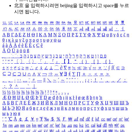
北京 을 입력하시려면
beijing
을 입력하시고 space를 누르
시면 됩니다.
ㅥ
ㅦ
ㅧ
ㅨ
ㅩ
ㅪ
ㅫ
ㅬ
ㅭ
ㅮ
ㅯ
ㅰ
ㅱ
ㅲ
ㅳ
ㅴ
ㅵ
ㅶ
ㅷ
ㅸ
ㅹ
ㅺ
ㅻ
ㅼ
ㅽ
ㅾ
ㅿ
ㆀ
ㆁ
ㆂ
ㆃ
ㆄ
ㆅ
ㆆ
ㆇ
ㆈ
ㆉ
ㆊ
ㆋ
ㆌ
ㆍ
ㆎ
Α
Β
Γ
Δ
Ε
Ζ
Η
Θ
Ι
Κ
Λ
Μ
Ν
Ξ
Ο
Π
Ρ
Σ
Τ
Υ
Φ
Χ
Ψ
Ω
α
β
γ
δ
ε
ζ
η
θ
ι
κ
λ
μ
ν
ξ
ο
π
ρ
σ
τ
υ
φ
χ
ψ
ω
á
à
Á
À
é
è
É
È
ç
Ç
ê
Ä
Ö
Ü
ä
ö
ü
ß
ְ
ֳ
ֲ
ֱ
ָ
ַ
ֵ
ֶ
ִ
ֹ
ּ
ֻ
ׂ
ׁ
ּ
ב
ה
נ
מ
צ
ת
ץ
ש
ד
ג
כ
ע
י
ח
ל
ך
ף
ק
ר
א
ט
ו
ן
ם
פ
‘
’
“
”
〔
〕
〈
〉
「
」
『
』
【
】
＂
（
）
［
］
｛
｝
±
×
÷
≠
≤
≥
∞
∴
♂
♀
∠
⊥
⌒
∂
∇
≡
≒
≪
≫
√
∽
∝
∵
∫
∬
∈
∋
⊆
⊇
⊂
⊃
∪
∩
∧
∨
￢
⇒
⇔
∀
∃
∮
∑
∏
＋
－
＜
＝
＞
、
。
·
‥
…
¨
〃
―
∥
＼
∼
´
～
ˇ
˘
˝
˚
˙
¸
˛
¡
¿
ː
！
＇
，
．
／
：
；
？
＾
＿
｀
｜
½
⅓
⅔
¼
¾
⅛
⅜
⅝
⅞
¹
²
³
⁴
ⁿ
₁
₂
₃
₄
Æ
Ð
Ħ
Ĳ
Ł
Ø
Œ
Þ
Ŧ
Ŋ
æ
đ
ð
ħ
ı
ĳ
ĸ
ŀ
ł
ø
œ
ß
þ
ŧ
ŋ
ŉ
А
Б
В
Г
Д
Е
Ё
Ж
З
И
Й
К
Л
М
Н
О
П
Р
С
Т
У
Ф
Х
Ц
Ч
Ш
Щ
Ъ
Ы
Ь
Э
Ю
Я
а
б
в
г
д
е
ё
ж
з
и
й
к
л
м
н
о
п
р
с
т
у
ф
х
ц
ч
ш
щ
ъ
ы
ь
э
ю
я
′
″
℃
Å
￠
￡
￥
¤
℉
‰
＄
％
Ｆ
￦
㎕
㎖
㎗
ℓ
㎘
㏄
㎣
㎤
㎥
㎦
㎙
㎚
㎛
㎜
㎝
㎞
㎟
㎠
㎡
㎢
㏊
㎍
㎎
㎏
㏏
㎈
㎉
㏈
㎧
㎨
㎰
㎱
㎲
㎳
㎴
㎵
㎶
㎷
㎸
㎹
㎀
㎁
㎂
㎃
㎄
㎺
㎻
㎽
㎾
㎿
㎐
㎑