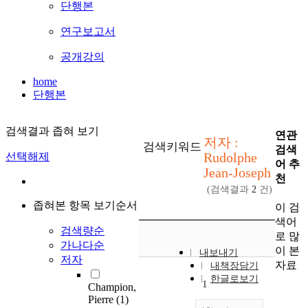
단행본
연구보고서
공개강의
home
단행본
검색결과 좁혀 보기
연관
저자 :
검색키워드
검색
Rudolphe
선택해제
어 추
Jean-Joseph
천
(검색결과
2
건)
좁혀본 항목 보기순서
이 검
색어
검색량순
로 많
가나다순
이 본
내보내기
저자
자료
내책장담기
한글로보기
1
Champion,
Pierre
(1)