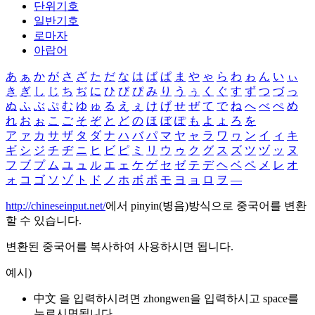
단위기호
일반기호
로마자
아랍어
あ
ぁ
か
が
さ
ざ
た
だ
な
は
ば
ぱ
ま
や
ゃ
ら
わ
ゎ
ん
い
ぃ
き
ぎ
し
じ
ち
ぢ
に
ひ
び
ぴ
み
り
う
ぅ
く
ぐ
す
ず
つ
づ
っ
ぬ
ふ
ぶ
ぷ
む
ゆ
ゅ
る
え
ぇ
け
げ
せ
ぜ
て
で
ね
へ
べ
ぺ
め
れ
お
ぉ
こ
ご
そ
ぞ
と
ど
の
ほ
ぼ
ぽ
も
よ
ょ
ろ
を
ア
ァ
カ
サ
ザ
タ
ダ
ナ
ハ
バ
パ
マ
ヤ
ャ
ラ
ワ
ヮ
ン
イ
ィ
キ
ギ
シ
ジ
チ
ヂ
ニ
ヒ
ビ
ピ
ミ
リ
ウ
ゥ
ク
グ
ス
ズ
ツ
ヅ
ッ
ヌ
フ
ブ
プ
ム
ユ
ュ
ル
エ
ェ
ケ
ゲ
セ
ゼ
テ
デ
ヘ
ベ
ペ
メ
レ
オ
ォ
コ
ゴ
ソ
ゾ
ト
ド
ノ
ホ
ボ
ポ
モ
ヨ
ョ
ロ
ヲ
―
http://chineseinput.net/
에서 pinyin(병음)방식으로 중국어를 변환
할 수 있습니다.
변환된 중국어를 복사하여 사용하시면 됩니다.
예시)
中文 을 입력하시려면
zhongwen
을 입력하시고 space를
누르시면됩니다.