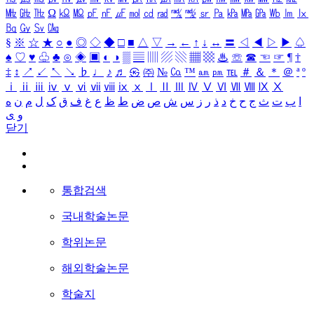
㎒
㎓
㎔
Ω
㏀
㏁
㎊
㎋
㎌
㏖
㏅
㎭
㎮
㎯
㏛
㎩
㎪
㎫
㎬
㏝
㏐
㏓
㏃
㏉
㏜
㏆
§
※
☆
★
○
●
◎
◇
◆
□
■
△
▽
→
←
↑
↓
↔
〓
◁
◀
▷
▶
♤
♠
♡
♥
♧
♣
⊙
◈
▣
◐
◑
▒
▤
▥
▨
▧
▦
▩
♨
☏
☎
☜
☞
¶
†
‡
↕
↗
↙
↖
↘
♭
♩
♪
♬
㉿
㈜
№
㏇
™
㏂
㏘
℡
＃
＆
＊
＠
ª
º
ⅰ
ⅱ
ⅲ
ⅳ
ⅴ
ⅵ
ⅶ
ⅷ
ⅸ
ⅹ
Ⅰ
Ⅱ
Ⅲ
Ⅳ
Ⅴ
Ⅵ
Ⅶ
Ⅷ
Ⅸ
Ⅹ
ا
ب
ت
ث
ج
ح
خ
د
ذ
ر
ز
س
ش
ص
ض
ط
ظ
ع
غ
ف
ق
ک
ل
م
ن
ه
و
ی
닫기
통합검색
국내학술논문
학위논문
해외학술논문
학술지