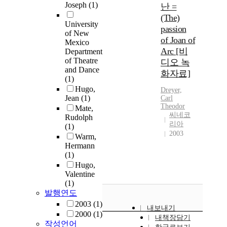
Joseph
(1)
난 =
(The)
University
passion
of New
of Joan of
Mexico
Arc [비
Department
of Theatre
디오 녹
and Dance
화자료]
(1)
Hugo,
Dreyer,
Jean
(1)
Carl
Theodor
Mate,
씨네코
Rudolph
리아
(1)
2003
Warm,
Hermann
(1)
Hugo,
Valentine
(1)
발행연도
2003
(1)
내보내기
2000
(1)
내책장담기
작성언어