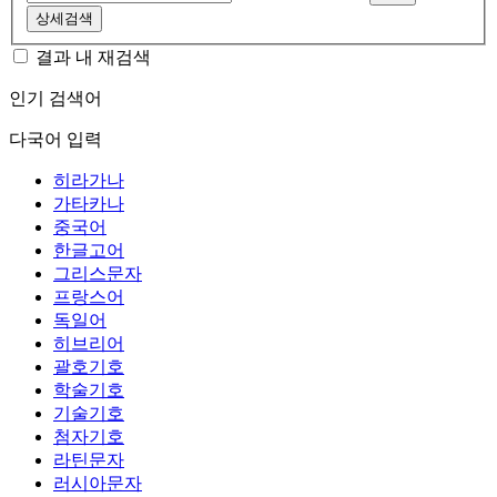
상세검색
결과 내 재검색
인기 검색어
다국어 입력
히라가나
가타카나
중국어
한글고어
그리스문자
프랑스어
독일어
히브리어
괄호기호
학술기호
기술기호
첨자기호
라틴문자
러시아문자