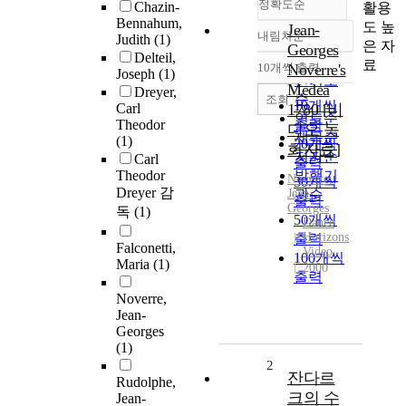
정확도순
Chazin-
활용
Bennahum,
도 높
Jean-
내림차순
Judith
(1)
정확도
은 자
Georges
Delteil,
순
료
10개씩 출력
Noverre's
Joseph
(1)
내림차순
인기도
Medea
Dreyer,
순
조회
10개씩
Carl
1780 [비
연도순
Theodor
출력
디오 녹
제목순
(1)
20개씩
화자료]
저자순
Carl
출력
Theodor
발행기
Noverre,
30개씩
Dreyer 감
Jean
관순
-
출력
Georges
독
(1)
50개씩
Dance
Horizons
출력
Falconetti,
Video
100개씩
Maria
(1)
2000
출력
Noverre,
Jean-
Georges
(1)
2
잔다르
Rudolphe,
크의 수
Jean-