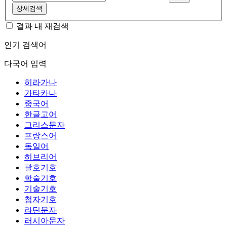
상세검색
결과 내 재검색
인기 검색어
다국어 입력
히라가나
가타카나
중국어
한글고어
그리스문자
프랑스어
독일어
히브리어
괄호기호
학술기호
기술기호
첨자기호
라틴문자
러시아문자