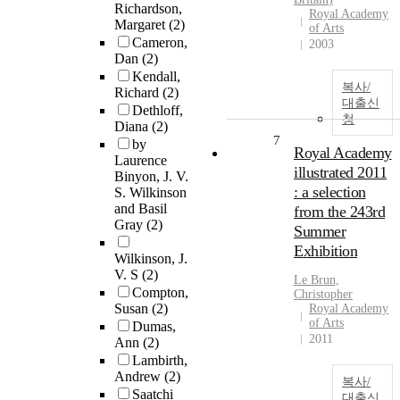
Richardson,
Royal Academy
Margaret
(2)
of Arts
Cameron,
2003
Dan
(2)
Kendall,
복사/
Richard
(2)
대출신
Dethloff,
청
Diana
(2)
7
by
Royal Academy
Laurence
illustrated 2011
Binyon, J. V.
: a selection
S. Wilkinson
and Basil
from the 243rd
Gray
(2)
Summer
Exhibition
Wilkinson, J.
V. S
(2)
Le Brun,
Compton,
Christopher
Susan
(2)
Royal Academy
of Arts
Dumas,
2011
Ann
(2)
Lambirth,
Andrew
(2)
복사/
Saatchi
대출신