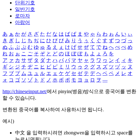
단위기호
일반기호
로마자
아랍어
あ
ぁ
か
が
さ
ざ
た
だ
な
は
ば
ぱ
ま
や
ゃ
ら
わ
ゎ
ん
い
ぃ
き
ぎ
し
じ
ち
ぢ
に
ひ
び
ぴ
み
り
う
ぅ
く
ぐ
す
ず
つ
づ
っ
ぬ
ふ
ぶ
ぷ
む
ゆ
ゅ
る
え
ぇ
け
げ
せ
ぜ
て
で
ね
へ
べ
ぺ
め
れ
お
ぉ
こ
ご
そ
ぞ
と
ど
の
ほ
ぼ
ぽ
も
よ
ょ
ろ
を
ア
ァ
カ
サ
ザ
タ
ダ
ナ
ハ
バ
パ
マ
ヤ
ャ
ラ
ワ
ヮ
ン
イ
ィ
キ
ギ
シ
ジ
チ
ヂ
ニ
ヒ
ビ
ピ
ミ
リ
ウ
ゥ
ク
グ
ス
ズ
ツ
ヅ
ッ
ヌ
フ
ブ
プ
ム
ユ
ュ
ル
エ
ェ
ケ
ゲ
セ
ゼ
テ
デ
ヘ
ベ
ペ
メ
レ
オ
ォ
コ
ゴ
ソ
ゾ
ト
ド
ノ
ホ
ボ
ポ
モ
ヨ
ョ
ロ
ヲ
―
http://chineseinput.net/
에서 pinyin(병음)방식으로 중국어를 변환
할 수 있습니다.
변환된 중국어를 복사하여 사용하시면 됩니다.
예시)
中文 을 입력하시려면
zhongwen
을 입력하시고 space를
누르시면됩니다.