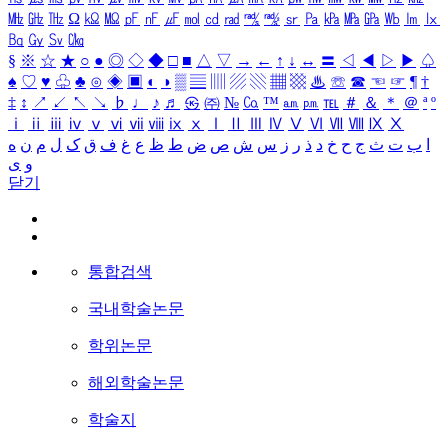
㎒
㎓
㎔
Ω
㏀
㏁
㎊
㎋
㎌
㏖
㏅
㎭
㎮
㎯
㏛
㎩
㎪
㎫
㎬
㏝
㏐
㏓
㏃
㏉
㏜
㏆
§
※
☆
★
○
●
◎
◇
◆
□
■
△
▽
→
←
↑
↓
↔
〓
◁
◀
▷
▶
♤
♠
♡
♥
♧
♣
⊙
◈
▣
◐
◑
▒
▤
▥
▨
▧
▦
▩
♨
☏
☎
☜
☞
¶
†
‡
↕
↗
↙
↖
↘
♭
♩
♪
♬
㉿
㈜
№
㏇
™
㏂
㏘
℡
＃
＆
＊
＠
ª
º
ⅰ
ⅱ
ⅲ
ⅳ
ⅴ
ⅵ
ⅶ
ⅷ
ⅸ
ⅹ
Ⅰ
Ⅱ
Ⅲ
Ⅳ
Ⅴ
Ⅵ
Ⅶ
Ⅷ
Ⅸ
Ⅹ
ا
ب
ت
ث
ج
ح
خ
د
ذ
ر
ز
س
ش
ص
ض
ط
ظ
ع
غ
ف
ق
ک
ل
م
ن
ه
و
ی
닫기
통합검색
국내학술논문
학위논문
해외학술논문
학술지