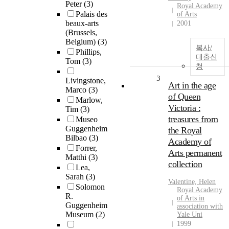
Peter
(3)
Royal Academy
Palais des
of Arts
beaux-arts
2001
(Brussels,
Belgium)
(3)
복사/
Phillips,
대출신
Tom
(3)
청
3
Livingstone,
Art in the age
Marco
(3)
of Queen
Marlow,
Victoria :
Tim
(3)
treasures from
Museo
Guggenheim
the Royal
Bilbao
(3)
Academy of
Forrer,
Arts permanent
Matthi
(3)
collection
Lea,
Sarah
(3)
Valentine, Helen
Solomon
Royal Academy
R.
of Arts in
Guggenheim
association with
Museum
(2)
Yale Uni
1999