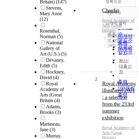
Britain)
(147)
정확도순
Stevens,
Chardin
내림차순
Mary Anne
정확도
(12)
Royal
Academy
of
순
10개씩 출력
내림차순
Arts
(
Great
인기도
Britain
)
Rosenthal,
순
조회
Royal Academy
10개씩
Norman
(5)
of Arts
연도순
National
출력
2000
제목순
Gallery of
20개씩
저자순
Art (U.S.)
(5)
출력
Devaney,
발행기
복사/
30개씩
Edith
(5)
관순
대출신
출력
Hockney,
청
50개씩
David
(4)
2
출력
Royal Academy
Royal
100개씩
Academy of
illustrated 2001
Arts (Great
출력
: a selection
Britain
(4)
from the 233rd
Adams,
summer
Brooks
(3)
exhibition
Martineau,
Royal
Academy
of
Jane
(3)
Arts
(
Great
Murray,
Britain
)