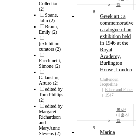
Collection
청
(2)
8
Soane,
Greek art : a
John
(2)
commemorative
Braun,
catalogue of an
Emily
(2)
exhibition held
in 1946 at the
[exhibition
curators
(2)
Royal
Academy,
Facchinetti,
Burlington
Simone
(2)
House, London
Galansino,
Chittenden,
Arturo
(2)
Jacqueline
edited by
Faber and Faber
Tom Phillips
1947
(2)
edited by
복사/
Margaret
대출신
Richardson
청
and
MaryAnne
9
Marina
Stevens
(2)