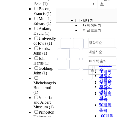
Peter
(1)
청
Bacon,
Francis
(1)
Munch,
내보내기
Edvard
(1)
내책장담기
Anfam,
한글로보기
David
(1)
University
정확도순
of Iowa
(1)
Harris,
내림차순
John
(1)
정확도
John
순
10개씩 출력
내림차순
Harris
(1)
인기도
Golding,
순
조회
10개씩
John
(1)
연도순
출력
제목순
Michelangelo
20개씩
저자순
Buonarroti
출력
발행기
(1)
30개씩
Victoria
관순
출력
and Albert
50개씩
Museum
(1)
출력
Princeton
100개씩
University