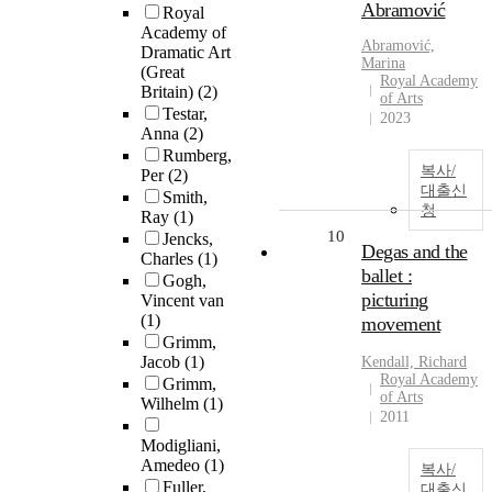
Abramović
Royal
Academy of
Abramović,
Dramatic Art
Marina
(Great
Royal Academy
Britain)
(2)
of Arts
Testar,
2023
Anna
(2)
Rumberg,
복사/
Per
(2)
대출신
Smith,
청
Ray
(1)
10
Jencks,
Degas and the
Charles
(1)
ballet :
Gogh,
picturing
Vincent van
(1)
movement
Grimm,
Jacob
(1)
Kendall, Richard
Royal Academy
Grimm,
of Arts
Wilhelm
(1)
2011
Modigliani,
Amedeo
(1)
복사/
Fuller,
대출신