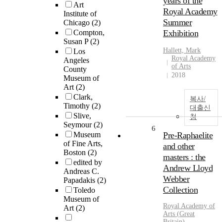
years of the
Art
Royal Academy
Institute of
Summer
Chicago
(2)
Compton,
Exhibition
Susan P
(2)
Hallett, Mark
Los
Royal Academy
Angeles
of Arts
County
2018
Museum of
Art
(2)
Clark,
복사/
Timothy
(2)
대출신
Slive,
청
Seymour
(2)
6
Museum
Pre-Raphaelite
of Fine Arts,
and other
Boston
(2)
masters : the
edited by
Andrew Lloyd
Andreas C.
Webber
Papadakis
(2)
Collection
Toledo
Museum of
Royal
Academy
of
Art
(2)
Arts
(
Great
Britain
)