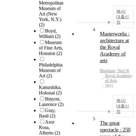
Metropolitan
Museum of
복사/
Art (New
대출신
York, N.Y.)
청
(2)
4
Boyd,
Masterworks :
William
(2)
architecture at
Museum
the Royal
of Fine Arts,
Houston
(2)
Academy of
arts
Philadelphia
Museum of
Bingham, Neil R
Art
(2)
Royal Academy
of Arts
2011
Katsushika,
Hokusai
(2)
Binyon,
복사/
Laurence
(2)
대출신
Gray,
청
Basil
(2)
5
Asor
The great
Rosa,
spectacle : 250
Alberto
(2)