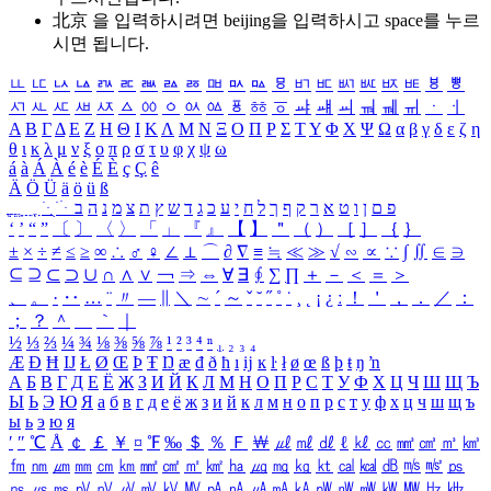
北京 을 입력하시려면
beijing
을 입력하시고 space를 누르
시면 됩니다.
ㅥ
ㅦ
ㅧ
ㅨ
ㅩ
ㅪ
ㅫ
ㅬ
ㅭ
ㅮ
ㅯ
ㅰ
ㅱ
ㅲ
ㅳ
ㅴ
ㅵ
ㅶ
ㅷ
ㅸ
ㅹ
ㅺ
ㅻ
ㅼ
ㅽ
ㅾ
ㅿ
ㆀ
ㆁ
ㆂ
ㆃ
ㆄ
ㆅ
ㆆ
ㆇ
ㆈ
ㆉ
ㆊ
ㆋ
ㆌ
ㆍ
ㆎ
Α
Β
Γ
Δ
Ε
Ζ
Η
Θ
Ι
Κ
Λ
Μ
Ν
Ξ
Ο
Π
Ρ
Σ
Τ
Υ
Φ
Χ
Ψ
Ω
α
β
γ
δ
ε
ζ
η
θ
ι
κ
λ
μ
ν
ξ
ο
π
ρ
σ
τ
υ
φ
χ
ψ
ω
á
à
Á
À
é
è
É
È
ç
Ç
ê
Ä
Ö
Ü
ä
ö
ü
ß
ְ
ֳ
ֲ
ֱ
ָ
ַ
ֵ
ֶ
ִ
ֹ
ּ
ֻ
ׂ
ׁ
ּ
ב
ה
נ
מ
צ
ת
ץ
ש
ד
ג
כ
ע
י
ח
ל
ך
ף
ק
ר
א
ט
ו
ן
ם
פ
‘
’
“
”
〔
〕
〈
〉
「
」
『
』
【
】
＂
（
）
［
］
｛
｝
±
×
÷
≠
≤
≥
∞
∴
♂
♀
∠
⊥
⌒
∂
∇
≡
≒
≪
≫
√
∽
∝
∵
∫
∬
∈
∋
⊆
⊇
⊂
⊃
∪
∩
∧
∨
￢
⇒
⇔
∀
∃
∮
∑
∏
＋
－
＜
＝
＞
、
。
·
‥
…
¨
〃
―
∥
＼
∼
´
～
ˇ
˘
˝
˚
˙
¸
˛
¡
¿
ː
！
＇
，
．
／
：
；
？
＾
＿
｀
｜
½
⅓
⅔
¼
¾
⅛
⅜
⅝
⅞
¹
²
³
⁴
ⁿ
₁
₂
₃
₄
Æ
Ð
Ħ
Ĳ
Ł
Ø
Œ
Þ
Ŧ
Ŋ
æ
đ
ð
ħ
ı
ĳ
ĸ
ŀ
ł
ø
œ
ß
þ
ŧ
ŋ
ŉ
А
Б
В
Г
Д
Е
Ё
Ж
З
И
Й
К
Л
М
Н
О
П
Р
С
Т
У
Ф
Х
Ц
Ч
Ш
Щ
Ъ
Ы
Ь
Э
Ю
Я
а
б
в
г
д
е
ё
ж
з
и
й
к
л
м
н
о
п
р
с
т
у
ф
х
ц
ч
ш
щ
ъ
ы
ь
э
ю
я
′
″
℃
Å
￠
￡
￥
¤
℉
‰
＄
％
Ｆ
￦
㎕
㎖
㎗
ℓ
㎘
㏄
㎣
㎤
㎥
㎦
㎙
㎚
㎛
㎜
㎝
㎞
㎟
㎠
㎡
㎢
㏊
㎍
㎎
㎏
㏏
㎈
㎉
㏈
㎧
㎨
㎰
㎱
㎲
㎳
㎴
㎵
㎶
㎷
㎸
㎹
㎀
㎁
㎂
㎃
㎄
㎺
㎻
㎽
㎾
㎿
㎐
㎑