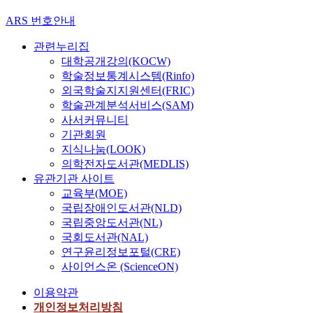
ARS 번호안내
관련누리집
대학공개강의(KOCW)
학술정보통계시스템(Rinfo)
외국학술지지원센터(FRIC)
학술관계분석서비스(SAM)
사서커뮤니티
기관회원
지식나눔(LOOK)
의학전자도서관(MEDLIS)
유관기관 사이트
교육부(MOE)
국립장애인도서관(NLD)
국립중앙도서관(NL)
국회도서관(NAL)
연구윤리정보포털(CRE)
사이언스온 (ScienceON)
이용약관
개인정보처리방침