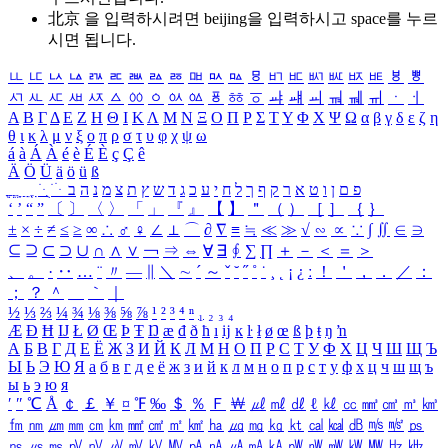
北京 을 입력하시려면
beijing
을 입력하시고 space를 누르
시면 됩니다.
ㅥ
ㅦ
ㅧ
ㅨ
ㅩ
ㅪ
ㅫ
ㅬ
ㅭ
ㅮ
ㅯ
ㅰ
ㅱ
ㅲ
ㅳ
ㅴ
ㅵ
ㅶ
ㅷ
ㅸ
ㅹ
ㅺ
ㅻ
ㅼ
ㅽ
ㅾ
ㅿ
ㆀ
ㆁ
ㆂ
ㆃ
ㆄ
ㆅ
ㆆ
ㆇ
ㆈ
ㆉ
ㆊ
ㆋ
ㆌ
ㆍ
ㆎ
Α
Β
Γ
Δ
Ε
Ζ
Η
Θ
Ι
Κ
Λ
Μ
Ν
Ξ
Ο
Π
Ρ
Σ
Τ
Υ
Φ
Χ
Ψ
Ω
α
β
γ
δ
ε
ζ
η
θ
ι
κ
λ
μ
ν
ξ
ο
π
ρ
σ
τ
υ
φ
χ
ψ
ω
á
à
Á
À
é
è
É
È
ç
Ç
ê
Ä
Ö
Ü
ä
ö
ü
ß
ְ
ֳ
ֲ
ֱ
ָ
ַ
ֵ
ֶ
ִ
ֹ
ּ
ֻ
ׂ
ׁ
ּ
ב
ה
נ
מ
צ
ת
ץ
ש
ד
ג
כ
ע
י
ח
ל
ך
ף
ק
ר
א
ט
ו
ן
ם
פ
‘
’
“
”
〔
〕
〈
〉
「
」
『
』
【
】
＂
（
）
［
］
｛
｝
±
×
÷
≠
≤
≥
∞
∴
♂
♀
∠
⊥
⌒
∂
∇
≡
≒
≪
≫
√
∽
∝
∵
∫
∬
∈
∋
⊆
⊇
⊂
⊃
∪
∩
∧
∨
￢
⇒
⇔
∀
∃
∮
∑
∏
＋
－
＜
＝
＞
、
。
·
‥
…
¨
〃
―
∥
＼
∼
´
～
ˇ
˘
˝
˚
˙
¸
˛
¡
¿
ː
！
＇
，
．
／
：
；
？
＾
＿
｀
｜
½
⅓
⅔
¼
¾
⅛
⅜
⅝
⅞
¹
²
³
⁴
ⁿ
₁
₂
₃
₄
Æ
Ð
Ħ
Ĳ
Ł
Ø
Œ
Þ
Ŧ
Ŋ
æ
đ
ð
ħ
ı
ĳ
ĸ
ŀ
ł
ø
œ
ß
þ
ŧ
ŋ
ŉ
А
Б
В
Г
Д
Е
Ё
Ж
З
И
Й
К
Л
М
Н
О
П
Р
С
Т
У
Ф
Х
Ц
Ч
Ш
Щ
Ъ
Ы
Ь
Э
Ю
Я
а
б
в
г
д
е
ё
ж
з
и
й
к
л
м
н
о
п
р
с
т
у
ф
х
ц
ч
ш
щ
ъ
ы
ь
э
ю
я
′
″
℃
Å
￠
￡
￥
¤
℉
‰
＄
％
Ｆ
￦
㎕
㎖
㎗
ℓ
㎘
㏄
㎣
㎤
㎥
㎦
㎙
㎚
㎛
㎜
㎝
㎞
㎟
㎠
㎡
㎢
㏊
㎍
㎎
㎏
㏏
㎈
㎉
㏈
㎧
㎨
㎰
㎱
㎲
㎳
㎴
㎵
㎶
㎷
㎸
㎹
㎀
㎁
㎂
㎃
㎄
㎺
㎻
㎽
㎾
㎿
㎐
㎑