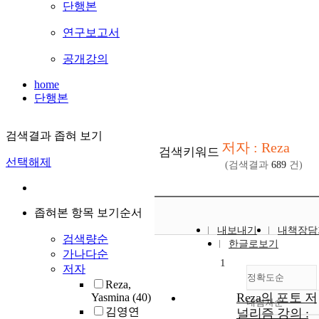
단행본
연구보고서
공개강의
home
단행본
검색결과 좁혀 보기
저자 : Reza
검색키워드
선택해제
(검색결과
689
건)
좁혀본 항목 보기순서
내보내기
내책장담
검색량순
한글로보기
가나다순
1
저자
정확도순
Reza,
Reza의 포토 저
Yasmina
(40)
내림차순
정확도
김영연
널리즘 강의 :