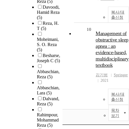
Reza
(5)
Davoodi,
Hamid Reza
복사/대
(5)
출신청
Reza, H.
T
(5)
10
Management of
Moheimani,
obstructive sleep
S. O. Reza
apnea : an
(5)
evidence-based,
Besharse,
multidisciplinary
Joseph C
(5)
textbook
Abbaschian,
김기범
Springer
Reza
(5)
2021
Abbaschian,
Lara
(5)
복사/대
Dalvand,
출신청
Reza
(5)
목차
Rahimpour,
보기
Mohammad
Reza
(5)