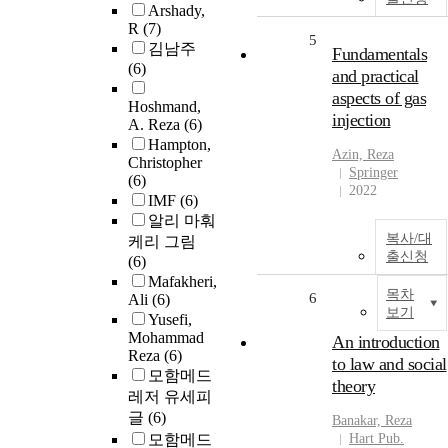
Arshady,
R
(7)
5
김남주
Fundamentals
(6)
and practical
aspects of gas
Hoshmand,
injection
A. Reza
(6)
Hampton,
Azin,
Reza
Christopher
Springer
(6)
2022
IMF
(6)
알리 마훠
복사/대
케리 그림
출신청
(6)
Mafakheri,
목차
6
Ali
(6)
보기
Yusefi,
Mohammad
An introduction
Reza
(6)
to law and social
모함메드
theory
레저 유세피
글
(6)
Banakar,
Reza
모함메드
Hart Pub.