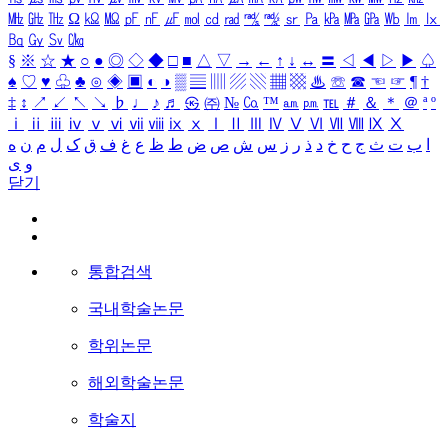
㎒
㎓
㎔
Ω
㏀
㏁
㎊
㎋
㎌
㏖
㏅
㎭
㎮
㎯
㏛
㎩
㎪
㎫
㎬
㏝
㏐
㏓
㏃
㏉
㏜
㏆
§
※
☆
★
○
●
◎
◇
◆
□
■
△
▽
→
←
↑
↓
↔
〓
◁
◀
▷
▶
♤
♠
♡
♥
♧
♣
⊙
◈
▣
◐
◑
▒
▤
▥
▨
▧
▦
▩
♨
☏
☎
☜
☞
¶
†
‡
↕
↗
↙
↖
↘
♭
♩
♪
♬
㉿
㈜
№
㏇
™
㏂
㏘
℡
＃
＆
＊
＠
ª
º
ⅰ
ⅱ
ⅲ
ⅳ
ⅴ
ⅵ
ⅶ
ⅷ
ⅸ
ⅹ
Ⅰ
Ⅱ
Ⅲ
Ⅳ
Ⅴ
Ⅵ
Ⅶ
Ⅷ
Ⅸ
Ⅹ
ا
ب
ت
ث
ج
ح
خ
د
ذ
ر
ز
س
ش
ص
ض
ط
ظ
ع
غ
ف
ق
ک
ل
م
ن
ه
و
ی
닫기
통합검색
국내학술논문
학위논문
해외학술논문
학술지