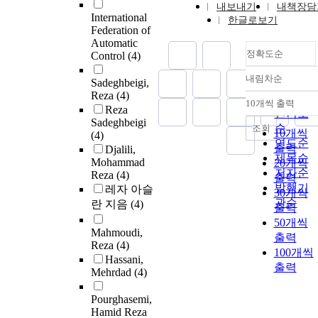
내보내기
내책장담
International
한글로보기
Federation of
Automatic
정확도순
Control
(4)
내림차순
Sadeghbeigi,
정확도
Reza
(4)
순
10개씩 출력
내림차
Reza
인기도
Sadeghbeigi
순
조회
10개씩
(4)
연도순
출력
Djalili,
제목순
Mohammad
20개씩
저자순
Reza
(4)
출력
발행기
레자 아슬
30개씩
관순
란 지음
(4)
출력
50개씩
Mahmoudi,
출력
Reza
(4)
100개씩
Hassani,
출력
Mehrdad
(4)
Pourghasemi,
Hamid Reza