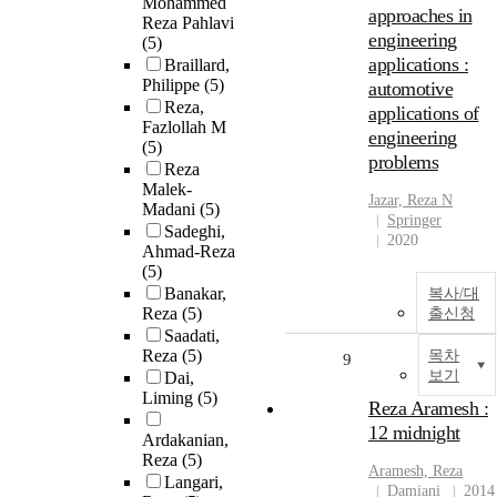
Mohammed
approaches in
Reza Pahlavi
engineering
(5)
applications :
Braillard,
Philippe
(5)
automotive
Reza,
applications of
Fazlollah M
engineering
(5)
problems
Reza
Malek-
Jazar,
Reza
N
Madani
(5)
Springer
Sadeghi,
2020
Ahmad-Reza
(5)
Banakar,
복사/대
Reza
(5)
출신청
Saadati,
Reza
(5)
목차
9
보기
Dai,
Liming
(5)
Reza Aramesh :
12 midnight
Ardakanian,
Reza
(5)
Aramesh,
Reza
Langari,
Damiani
2014