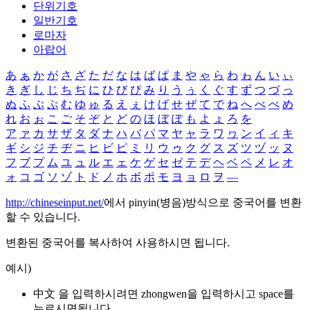
단위기호
일반기호
로마자
아랍어
あ
ぁ
か
が
さ
ざ
た
だ
な
は
ば
ぱ
ま
や
ゃ
ら
わ
ゎ
ん
い
ぃ
き
ぎ
し
じ
ち
ぢ
に
ひ
び
ぴ
み
り
う
ぅ
く
ぐ
す
ず
つ
づ
っ
ぬ
ふ
ぶ
ぷ
む
ゆ
ゅ
る
え
ぇ
け
げ
せ
ぜ
て
で
ね
へ
べ
ぺ
め
れ
お
ぉ
こ
ご
そ
ぞ
と
ど
の
ほ
ぼ
ぽ
も
よ
ょ
ろ
を
ア
ァ
カ
サ
ザ
タ
ダ
ナ
ハ
バ
パ
マ
ヤ
ャ
ラ
ワ
ヮ
ン
イ
ィ
キ
ギ
シ
ジ
チ
ヂ
ニ
ヒ
ビ
ピ
ミ
リ
ウ
ゥ
ク
グ
ス
ズ
ツ
ヅ
ッ
ヌ
フ
ブ
プ
ム
ユ
ュ
ル
エ
ェ
ケ
ゲ
セ
ゼ
テ
デ
ヘ
ベ
ペ
メ
レ
オ
ォ
コ
ゴ
ソ
ゾ
ト
ド
ノ
ホ
ボ
ポ
モ
ヨ
ョ
ロ
ヲ
―
http://chineseinput.net/
에서 pinyin(병음)방식으로 중국어를 변환
할 수 있습니다.
변환된 중국어를 복사하여 사용하시면 됩니다.
예시)
中文 을 입력하시려면
zhongwen
을 입력하시고 space를
누르시면됩니다.