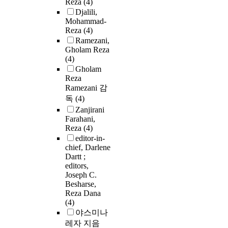
Reza
(4)
Djalili,
Mohammad-
Reza
(4)
Ramezani,
Gholam Reza
(4)
Gholam
Reza
Ramezani 감
독
(4)
Zanjirani
Farahani,
Reza
(4)
editor-in-
chief, Darlene
Dartt ;
editors,
Joseph C.
Besharse,
Reza Dana
(4)
야스미나
레자 지음