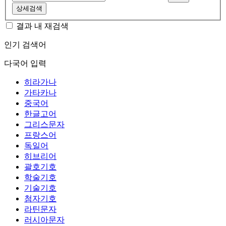
상세검색
결과 내 재검색
인기 검색어
다국어 입력
히라가나
가타카나
중국어
한글고어
그리스문자
프랑스어
독일어
히브리어
괄호기호
학술기호
기술기호
첨자기호
라틴문자
러시아문자