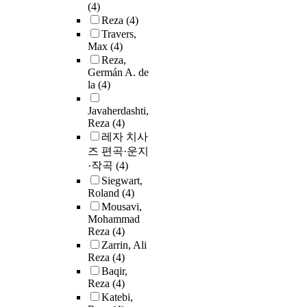
(4)
Reza
(4)
Travers,
Max
(4)
Reza,
Germán A. de
la
(4)
Javaherdashti,
Reza
(4)
레자 치사
즈 편곡·운지
·작곡
(4)
Siegwart,
Roland
(4)
Mousavi,
Mohammad
Reza
(4)
Zarrin, Ali
Reza
(4)
Baqir,
Reza
(4)
Katebi,