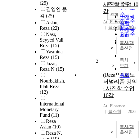
순
(25)
사진학 수업 10
10개씩 출력
내림차
인기도
김영연 옮
강
순
조회
김
(25)
10개씩
연도순
At, Florence
Aslan,
출력
제목순
북스힐
2022
Reza
(22)
20개씩
저자순
Nasr,
출력
Seyyed Vali
발행기
30개씩
복사/대
Reza
(15)
관순
출신청
출력
Yasmina
50개씩
Reza
(15)
목차
2
출력
Jazar,
보기
100개씩
Reza N
(15)
(Reza의) 포토
출력
Nourbakhsh,
저널리즘 강의
Illah Reza
: 사진학 수업
(12)
10강
International
At, Florence
Monetary
북스힐
2022
Fund
(11)
Reza
Aslan
(10)
복사/대
출신청
Reza N.
Jazar
(10)