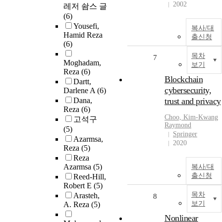
2002
레저 솸스 글
(6)
Yousefi,
복사/대
Hamid Reza
출신청
(6)
목차
7
Moghadam,
보기
Reza
(6)
Blockchain
Dartt,
cybersecurity,
Darlene A
(6)
Dana,
trust and privacy
Reza
(6)
Choo, Kim-Kwang
고석구
Raymond
(5)
Springer
Azarmsa,
2020
Reza
(5)
Reza
Azarmsa
(5)
복사/대
출신청
Reed-Hill,
Robert E
(5)
목차
Arasteh,
8
보기
A. Reza
(5)
Nonlinear