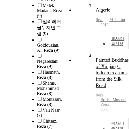
Malek-
3
Algerie
Madani, Reza
(9)
Reza
M. Lafon
알리레저
2012
골두지연 그
림
(9)
복사/대
출신청
Goldouzian,
Ali Reza
(9)
4
Painted Buddhas
Negarestani,
of Xinjiang :
Reza
(9)
Hasmath,
hidden treasures
Reza
(8)
from the Silk
Shams,
Road
Mohammad
Reza
(8)
Reza
Montasari,
British Museum
Reza
(8)
Press
2002
Vali Nasr
(7)
Chitsaz,
복사/대
Reza
(7)
출신청