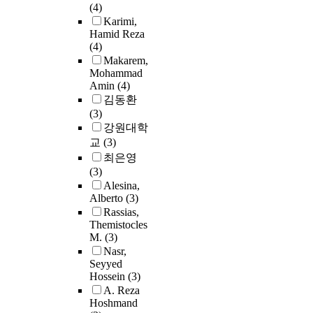
(4)
Karimi,
Hamid Reza
(4)
Makarem,
Mohammad
Amin
(4)
김동환
(3)
강원대학
교
(3)
최은영
(3)
Alesina,
Alberto
(3)
Rassias,
Themistocles
M.
(3)
Nasr,
Seyyed
Hossein
(3)
A. Reza
Hoshmand