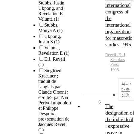
Stubbs, Justin
international
Ukpong, and
congress of
Revelation E.
the
Velunta
(1)
international
Stubbs,
Monya A
(1)
organization
Ukpong,
for masoretic
Justin S
(1)
studies 1995
Velunta,
Revelation E
(1)
Revell
,
E.
J
E.J. Revell
Scholars
(1)
Press
1996
Siegfried
Kracauer ;
traduit de
복사/
l'anglais par
대출
Claude Orsoni ;
신청
e>dite> par Nia
6
Perivolaropoulou
The
et Philippe
designation of
Despoix ;
pre>sentation de
the individual
Jacques Revel
: expressive
(1)
usage in