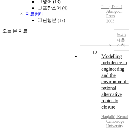
영어
(13)
Patte, Daniel
프랑스어
(4)
Abingdon
자료형태
Press
단행본
(17)
2003
오늘 본 자료
복사/
대출
신청
10
Modelling
turbulence in
engineering
and the
environment :
rational
alternative
routes to
closure
Hanjalić, Kemal
Cambridge
University