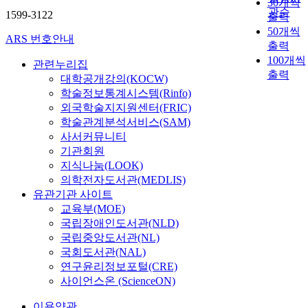
30개씩
관순
1599-3122
출력
50개씩
ARS 번호안내
출력
100개씩
관련누리집
출력
대학공개강의(KOCW)
학술정보통계시스템(Rinfo)
외국학술지지원센터(FRIC)
학술관계분석서비스(SAM)
사서커뮤니티
기관회원
지식나눔(LOOK)
의학전자도서관(MEDLIS)
유관기관 사이트
교육부(MOE)
국립장애인도서관(NLD)
국립중앙도서관(NL)
국회도서관(NAL)
연구윤리정보포털(CRE)
사이언스온 (ScienceON)
이용약관