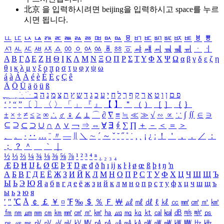
北京 을 입력하시려면
beijing
을 입력하시고 space를 누르
시면 됩니다.
ㅥ
ㅦ
ㅧ
ㅨ
ㅩ
ㅪ
ㅫ
ㅬ
ㅭ
ㅮ
ㅯ
ㅰ
ㅱ
ㅲ
ㅳ
ㅴ
ㅵ
ㅶ
ㅷ
ㅸ
ㅹ
ㅺ
ㅻ
ㅼ
ㅽ
ㅾ
ㅿ
ㆀ
ㆁ
ㆂ
ㆃ
ㆄ
ㆅ
ㆆ
ㆇ
ㆈ
ㆉ
ㆊ
ㆋ
ㆌ
ㆍ
ㆎ
Α
Β
Γ
Δ
Ε
Ζ
Η
Θ
Ι
Κ
Λ
Μ
Ν
Ξ
Ο
Π
Ρ
Σ
Τ
Υ
Φ
Χ
Ψ
Ω
α
β
γ
δ
ε
ζ
η
θ
ι
κ
λ
μ
ν
ξ
ο
π
ρ
σ
τ
υ
φ
χ
ψ
ω
á
à
Á
À
é
è
É
È
ç
Ç
ê
Ä
Ö
Ü
ä
ö
ü
ß
ְ
ֳ
ֲ
ֱ
ָ
ַ
ֵ
ֶ
ִ
ֹ
ּ
ֻ
ׂ
ׁ
ּ
ב
ה
נ
מ
צ
ת
ץ
ש
ד
ג
כ
ע
י
ח
ל
ך
ף
ק
ר
א
ט
ו
ן
ם
פ
‘
’
“
”
〔
〕
〈
〉
「
」
『
』
【
】
＂
（
）
［
］
｛
｝
±
×
÷
≠
≤
≥
∞
∴
♂
♀
∠
⊥
⌒
∂
∇
≡
≒
≪
≫
√
∽
∝
∵
∫
∬
∈
∋
⊆
⊇
⊂
⊃
∪
∩
∧
∨
￢
⇒
⇔
∀
∃
∮
∑
∏
＋
－
＜
＝
＞
、
。
·
‥
…
¨
〃
―
∥
＼
∼
´
～
ˇ
˘
˝
˚
˙
¸
˛
¡
¿
ː
！
＇
，
．
／
：
；
？
＾
＿
｀
｜
½
⅓
⅔
¼
¾
⅛
⅜
⅝
⅞
¹
²
³
⁴
ⁿ
₁
₂
₃
₄
Æ
Ð
Ħ
Ĳ
Ł
Ø
Œ
Þ
Ŧ
Ŋ
æ
đ
ð
ħ
ı
ĳ
ĸ
ŀ
ł
ø
œ
ß
þ
ŧ
ŋ
ŉ
А
Б
В
Г
Д
Е
Ё
Ж
З
И
Й
К
Л
М
Н
О
П
Р
С
Т
У
Ф
Х
Ц
Ч
Ш
Щ
Ъ
Ы
Ь
Э
Ю
Я
а
б
в
г
д
е
ё
ж
з
и
й
к
л
м
н
о
п
р
с
т
у
ф
х
ц
ч
ш
щ
ъ
ы
ь
э
ю
я
′
″
℃
Å
￠
￡
￥
¤
℉
‰
＄
％
Ｆ
￦
㎕
㎖
㎗
ℓ
㎘
㏄
㎣
㎤
㎥
㎦
㎙
㎚
㎛
㎜
㎝
㎞
㎟
㎠
㎡
㎢
㏊
㎍
㎎
㎏
㏏
㎈
㎉
㏈
㎧
㎨
㎰
㎱
㎲
㎳
㎴
㎵
㎶
㎷
㎸
㎹
㎀
㎁
㎂
㎃
㎄
㎺
㎻
㎽
㎾
㎿
㎐
㎑