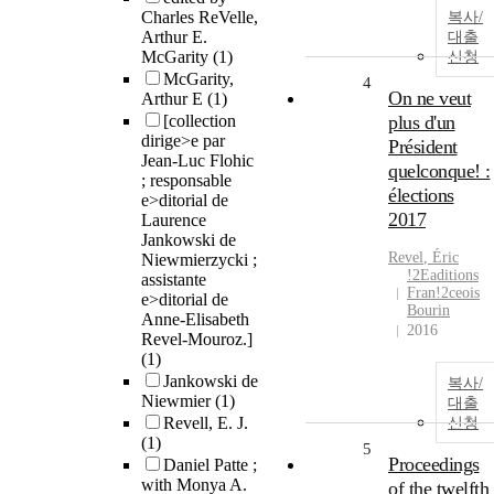
Charles ReVelle,
복사/
Arthur E.
대출
McGarity
(1)
신청
McGarity,
4
On ne veut
Arthur E
(1)
[collection
plus d'un
dirige>e par
Président
Jean-Luc Flohic
quelconque! :
; responsable
élections
e>ditorial de
2017
Laurence
Jankowski de
Revel
,
E
́ric
Niewmierzycki ;
!2Eaditions
assistante
Fran!2ceois
e>ditorial de
Bourin
Anne-Elisabeth
2016
Revel-Mouroz.]
(1)
Jankowski de
복사/
Niewmier
(1)
대출
Revell, E. J.
신청
(1)
5
Proceedings
Daniel Patte ;
with Monya A.
of the twelfth