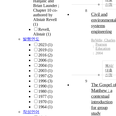
Hanjalić and
신청
Brian Launder ;
Chapter 10 co-
8
Civil and
authored by
Alistair Revell
environmenta
(1)
systems
Revell,
engineering
Alistair
(1)
발행연도
ReVelle, Charles
2023
(1)
Pearson
Education
2019
(1)
2004
2016
(2)
2006
(1)
2004
(1)
복사/
2003
(1)
대출
신청
1997
(2)
1996
(3)
9
The Gospel o
1990
(1)
Matthew : a
1980
(1)
contextual
1977
(1)
introduction
1970
(1)
1964
(1)
for group
작성언어
study