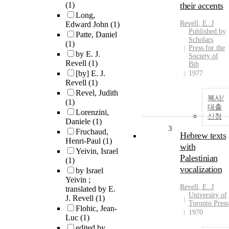
(1)
their accents
Long,
Revell
,
E.
J
Edward John
(1)
Published by
Patte, Daniel
Scholars
(1)
Press for the
by E. J.
Society of
Revell
(1)
Bib
[by] E. J.
1977
Revell
(1)
Revel, Judith
복사/
(1)
대출
Lorenzini,
신청
Daniele
(1)
3
Fruchaud,
Hebrew texts
Henri-Paul
(1)
with
Yeivin, Israel
Palestinian
(1)
vocalization
by Israel
Yeivin ;
Revell
,
E.
J
translated by E.
University of
J. Revell
(1)
Toronto Press
Flohic, Jean-
1970
Luc
(1)
edited by