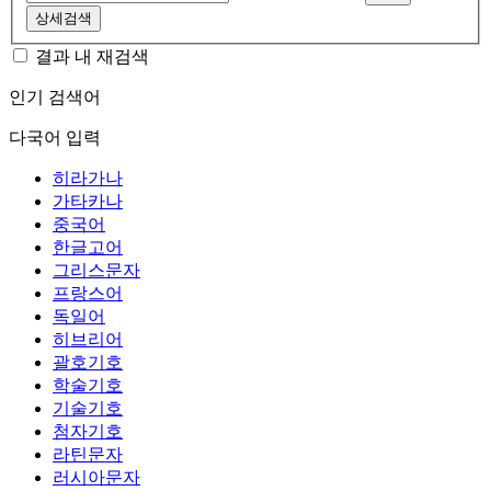
상세검색
결과 내 재검색
인기 검색어
다국어 입력
히라가나
가타카나
중국어
한글고어
그리스문자
프랑스어
독일어
히브리어
괄호기호
학술기호
기술기호
첨자기호
라틴문자
러시아문자