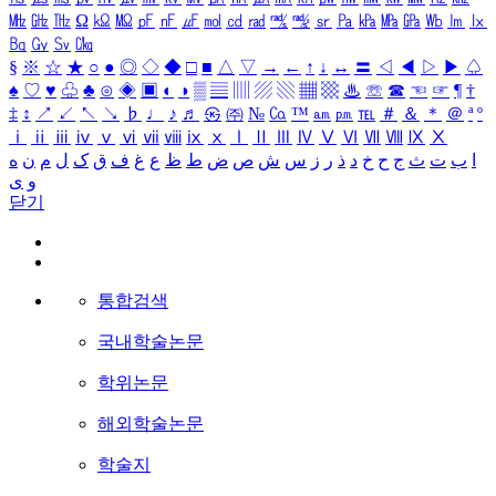
㎒
㎓
㎔
Ω
㏀
㏁
㎊
㎋
㎌
㏖
㏅
㎭
㎮
㎯
㏛
㎩
㎪
㎫
㎬
㏝
㏐
㏓
㏃
㏉
㏜
㏆
§
※
☆
★
○
●
◎
◇
◆
□
■
△
▽
→
←
↑
↓
↔
〓
◁
◀
▷
▶
♤
♠
♡
♥
♧
♣
⊙
◈
▣
◐
◑
▒
▤
▥
▨
▧
▦
▩
♨
☏
☎
☜
☞
¶
†
‡
↕
↗
↙
↖
↘
♭
♩
♪
♬
㉿
㈜
№
㏇
™
㏂
㏘
℡
＃
＆
＊
＠
ª
º
ⅰ
ⅱ
ⅲ
ⅳ
ⅴ
ⅵ
ⅶ
ⅷ
ⅸ
ⅹ
Ⅰ
Ⅱ
Ⅲ
Ⅳ
Ⅴ
Ⅵ
Ⅶ
Ⅷ
Ⅸ
Ⅹ
ا
ب
ت
ث
ج
ح
خ
د
ذ
ر
ز
س
ش
ص
ض
ط
ظ
ع
غ
ف
ق
ک
ل
م
ن
ه
و
ی
닫기
통합검색
국내학술논문
학위논문
해외학술논문
학술지