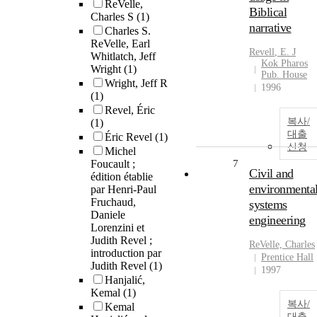
ReVelle,
Biblical
Charles S
(1)
narrative
Charles S.
ReVelle, Earl
Revell
,
E.
J
Whitlatch, Jeff
Kok Pharos
Wright
(1)
Pub. House
Wright, Jeff R
1996
(1)
Revel, Éric
복사/
(1)
대출
Éric Revel
(1)
신청
Michel
Foucault ;
7
Civil and
édition établie
environmenta
par Henri-Paul
Fruchaud,
systems
Daniele
engineering
Lorenzini et
Judith Revel ;
ReVelle, Charles
introduction par
Prentice Hall
Judith Revel
(1)
1997
Hanjalić,
Kemal
(1)
복사/
Kemal
대출