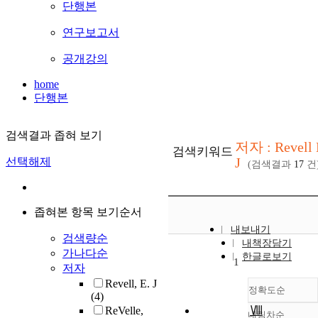
단행본
연구보고서
공개강의
home
단행본
검색결과 좁혀 보기
저자 : Revell 
검색키워드
J
선택해제
(검색결과
17
건
좁혀본 항목 보기순서
내보내기
검색량순
내책장담기
가나다순
한글로보기
1
저자
Revell, E. J
정확도순
(4)
Ⅷ
ReVelle,
내림차순