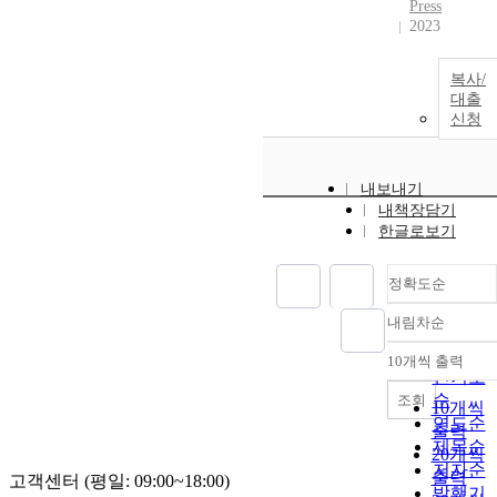
Press
2023
복사/
대출
신청
내보내기
내책장담기
한글로보기
정확도순
내림차순
정확도
순
10개씩 출력
내림차
인기도
순
조회
10개씩
연도순
출력
제목순
20개씩
저자순
출력
고객센터 (평일: 09:00~18:00)
발행기