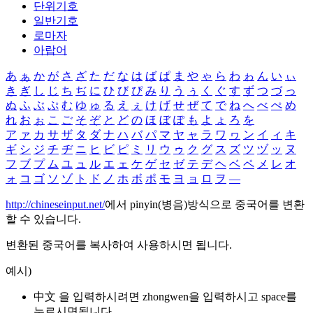
단위기호
일반기호
로마자
아랍어
あ
ぁ
か
が
さ
ざ
た
だ
な
は
ば
ぱ
ま
や
ゃ
ら
わ
ゎ
ん
い
ぃ
き
ぎ
し
じ
ち
ぢ
に
ひ
び
ぴ
み
り
う
ぅ
く
ぐ
す
ず
つ
づ
っ
ぬ
ふ
ぶ
ぷ
む
ゆ
ゅ
る
え
ぇ
け
げ
せ
ぜ
て
で
ね
へ
べ
ぺ
め
れ
お
ぉ
こ
ご
そ
ぞ
と
ど
の
ほ
ぼ
ぽ
も
よ
ょ
ろ
を
ア
ァ
カ
サ
ザ
タ
ダ
ナ
ハ
バ
パ
マ
ヤ
ャ
ラ
ワ
ヮ
ン
イ
ィ
キ
ギ
シ
ジ
チ
ヂ
ニ
ヒ
ビ
ピ
ミ
リ
ウ
ゥ
ク
グ
ス
ズ
ツ
ヅ
ッ
ヌ
フ
ブ
プ
ム
ユ
ュ
ル
エ
ェ
ケ
ゲ
セ
ゼ
テ
デ
ヘ
ベ
ペ
メ
レ
オ
ォ
コ
ゴ
ソ
ゾ
ト
ド
ノ
ホ
ボ
ポ
モ
ヨ
ョ
ロ
ヲ
―
http://chineseinput.net/
에서 pinyin(병음)방식으로 중국어를 변환
할 수 있습니다.
변환된 중국어를 복사하여 사용하시면 됩니다.
예시)
中文 을 입력하시려면
zhongwen
을 입력하시고 space를
누르시면됩니다.