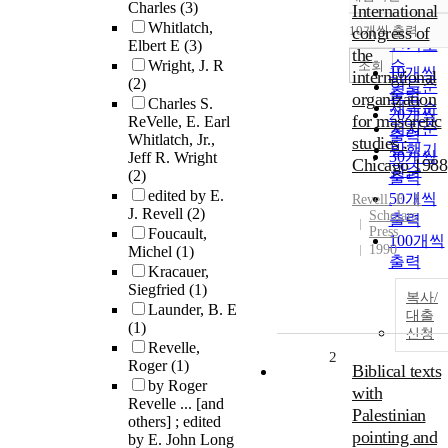
정확도
Charles
(3)
International
순
Whitlatch,
10개씩 출력
congress of
내림차
인기도
Elbert E
(3)
the
Wright, J. R
순
조회
10개씩
international
(2)
연도순
출력
organization
Charles S.
제목순
20개씩
for masoretic
ReVelle, E. Earl
저자순
출력
Whitlatch, Jr.,
studies :
발행기
30개씩
Jeff R. Wright
Chicago 1988
관순
(2)
출력
edited by E.
50개씩
Revell
,
E.
J.
J. Revell
(2)
Scholars
출력
Press
Foucault,
100개씩
1990
Michel
(1)
출력
Kracauer,
Siegfried
(1)
복사/
Launder, B. E
대출
(1)
신청
Revelle,
2
Roger
(1)
Biblical texts
by Roger
with
Revelle ... [and
Palestinian
others] ; edited
pointing and
by E. John Long