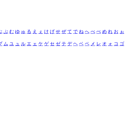
ぶ
ぷ
む
ゆ
ゅ
る
え
ぇ
け
げ
せ
ぜ
て
で
ね
へ
べ
ぺ
め
れ
お
ぉ
プ
ム
ユ
ュ
ル
エ
ェ
ケ
ゲ
セ
ゼ
テ
デ
ヘ
ベ
ペ
メ
レ
オ
ォ
コ
ゴ