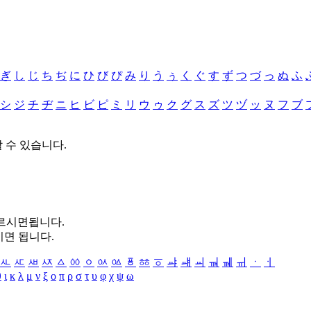
ぎ
し
じ
ち
ぢ
に
ひ
び
ぴ
み
り
う
ぅ
く
ぐ
す
ず
つ
づ
っ
ぬ
ふ
シ
ジ
チ
ヂ
ニ
ヒ
ビ
ピ
ミ
リ
ウ
ゥ
ク
グ
ス
ズ
ツ
ヅ
ッ
ヌ
フ
ブ
할 수 있습니다.
누르시면됩니다.
시면 됩니다.
ㅻ
ㅼ
ㅽ
ㅾ
ㅿ
ㆀ
ㆁ
ㆂ
ㆃ
ㆄ
ㆅ
ㆆ
ㆇ
ㆈ
ㆉ
ㆊ
ㆋ
ㆌ
ㆍ
ㆎ
θ
ι
κ
λ
μ
ν
ξ
ο
π
ρ
σ
τ
υ
φ
χ
ψ
ω