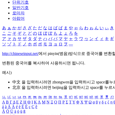
단위기호
일반기호
로마자
아랍어
あ
ぁ
か
が
さ
ざ
た
だ
な
は
ば
ぱ
ま
や
ゃ
ら
わ
ゎ
ん
い
ぃ
き
こ
ご
そ
ぞ
と
ど
の
ほ
ぼ
ぽ
も
よ
ょ
ろ
を
ア
ァ
カ
サ
ザ
タ
ダ
ナ
ハ
バ
パ
マ
ヤ
ャ
ラ
ワ
ヮ
ン
イ
ィ
キ
ギ
ソ
ゾ
ト
ド
ノ
ホ
ボ
ポ
モ
ヨ
ョ
ロ
ヲ
―
http://chineseinput.net/
에서 pinyin(병음)방식으로 중국어를 변환
변환된 중국어를 복사하여 사용하시면 됩니다.
예시)
中文 을 입력하시려면
zhongwen
을 입력하시고 space를
北京 을 입력하시려면
beijing
을 입력하시고 space를 누르
ㅥ
ㅦ
ㅧ
ㅨ
ㅩ
ㅪ
ㅫ
ㅬ
ㅭ
ㅮ
ㅯ
ㅰ
ㅱ
ㅲ
ㅳ
ㅴ
ㅵ
ㅶ
ㅷ
ㅸ
ㅹ
ㅺ
Α
Β
Γ
Δ
Ε
Ζ
Η
Θ
Ι
Κ
Λ
Μ
Ν
Ξ
Ο
Π
Ρ
Σ
Τ
Υ
Φ
Χ
Ψ
Ω
α
β
γ
δ
ε
ζ
η
á
à
Á
À
é
è
É
È
ç
Ç
ê
Ä
Ö
Ü
ä
ö
ü
ß