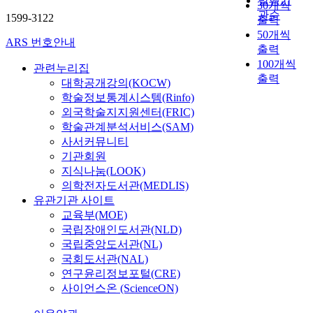
발행기
30개씩
관순
1599-3122
출력
50개씩
ARS 번호안내
출력
100개씩
관련누리집
출력
대학공개강의(KOCW)
학술정보통계시스템(Rinfo)
외국학술지지원센터(FRIC)
학술관계분석서비스(SAM)
사서커뮤니티
기관회원
지식나눔(LOOK)
의학전자도서관(MEDLIS)
유관기관 사이트
교육부(MOE)
국립장애인도서관(NLD)
국립중앙도서관(NL)
국회도서관(NAL)
연구윤리정보포털(CRE)
사이언스온 (ScienceON)