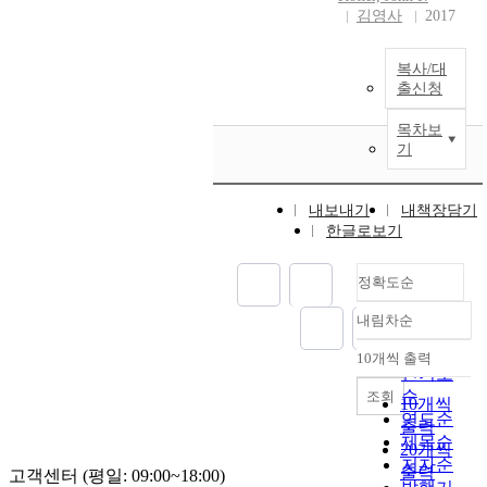
김영사
2017
복사/대
출신청
목차보
기
내보내기
내책장담기
한글로보기
정확도순
내림차순
정확도
순
10개씩 출력
내림차순
인기도
순
조회
10개씩
연도순
출력
제목순
20개씩
저자순
출력
고객센터 (평일: 09:00~18:00)