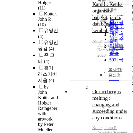
정확도
Holger
Kami! : Ketika
(11)
순
organisasi
10개씩 출력
내림차순
Kotter,
인기도
bangkit, jatuh,
John P.
순
조회
10개씩
dan bangkit
(10)
연도순
출력
kembali
유영만
제목순
20개씩
(4)
저자순
Kotter, John
출력
유영만
발행기
PT Elex Media
30개씩
옮김
(4)
Komputindo
관순
출력
존 코
2020
50개씩
터
(4)
출력
홀거
복사/대
100개씩
래스거버
출신청
출력
지음
(4)
by
2
Our iceberg is
John
Kotter and
melting :
Holger
changing and
Rathgeber
succeeding under
with
any conditions
artwork
by Peter
Kotter, John P.
Mueller