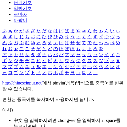
단위기호
일반기호
로마자
아랍어
あ
ぁ
か
が
さ
ざ
た
だ
な
は
ば
ぱ
ま
や
ゃ
ら
わ
ゎ
ん
い
ぃ
き
ぎ
し
じ
ち
ぢ
に
ひ
び
ぴ
み
り
う
ぅ
く
ぐ
す
ず
つ
づ
っ
ぬ
ふ
ぶ
ぷ
む
ゆ
ゅ
る
え
ぇ
け
げ
せ
ぜ
て
で
ね
へ
べ
ぺ
め
れ
お
ぉ
こ
ご
そ
ぞ
と
ど
の
ほ
ぼ
ぽ
も
よ
ょ
ろ
を
ア
ァ
カ
サ
ザ
タ
ダ
ナ
ハ
バ
パ
マ
ヤ
ャ
ラ
ワ
ヮ
ン
イ
ィ
キ
ギ
シ
ジ
チ
ヂ
ニ
ヒ
ビ
ピ
ミ
リ
ウ
ゥ
ク
グ
ス
ズ
ツ
ヅ
ッ
ヌ
フ
ブ
プ
ム
ユ
ュ
ル
エ
ェ
ケ
ゲ
セ
ゼ
テ
デ
ヘ
ベ
ペ
メ
レ
オ
ォ
コ
ゴ
ソ
ゾ
ト
ド
ノ
ホ
ボ
ポ
モ
ヨ
ョ
ロ
ヲ
―
http://chineseinput.net/
에서 pinyin(병음)방식으로 중국어를 변환
할 수 있습니다.
변환된 중국어를 복사하여 사용하시면 됩니다.
예시)
中文 을 입력하시려면
zhongwen
을 입력하시고 space를
누르시면됩니다.