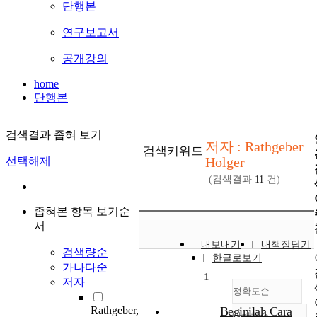
단행본
연구보고서
공개강의
home
단행본
검색결과 좁혀 보기
저자 : Rathgeber
검색키워드
Holger
선택해제
(검색결과
11
건)
좁혀본 항목 보기순
서
내보내기
내책장담기
검색량순
한글로보기
가나다순
1
저자
정확도순
Rathgeber,
Beginilah Cara
내림차순