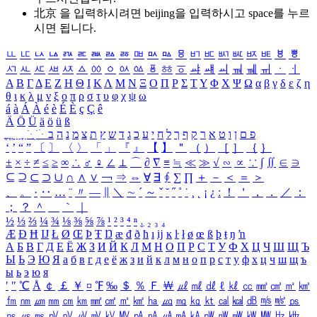
北京 을 입력하시려면
beijing
을 입력하시고 space를 누르
시면 됩니다.
ㅥ
ㅦ
ㅧ
ㅨ
ㅩ
ㅪ
ㅫ
ㅬ
ㅭ
ㅮ
ㅯ
ㅰ
ㅱ
ㅲ
ㅳ
ㅴ
ㅵ
ㅶ
ㅷ
ㅸ
ㅹ
ㅺ
ㅻ
ㅼ
ㅽ
ㅾ
ㅿ
ㆀ
ㆁ
ㆂ
ㆃ
ㆄ
ㆅ
ㆆ
ㆇ
ㆈ
ㆉ
ㆊ
ㆋ
ㆌ
ㆍ
ㆎ
Α
Β
Γ
Δ
Ε
Ζ
Η
Θ
Ι
Κ
Λ
Μ
Ν
Ξ
Ο
Π
Ρ
Σ
Τ
Υ
Φ
Χ
Ψ
Ω
α
β
γ
δ
ε
ζ
η
θ
ι
κ
λ
μ
ν
ξ
ο
π
ρ
σ
τ
υ
φ
χ
ψ
ω
á
à
Á
À
é
è
É
È
ç
Ç
ê
Ä
Ö
Ü
ä
ö
ü
ß
ְ
ֳ
ֲ
ֱ
ָ
ַ
ֵ
ֶ
ִ
ֹ
ּ
ֻ
ׂ
ׁ
ּ
ב
ה
נ
מ
צ
ת
ץ
ש
ד
ג
כ
ע
י
ח
ל
ך
ף
ק
ר
א
ט
ו
ן
ם
פ
‘
’
“
”
〔
〕
〈
〉
「
」
『
』
【
】
＂
（
）
［
］
｛
｝
±
×
÷
≠
≤
≥
∞
∴
♂
♀
∠
⊥
⌒
∂
∇
≡
≒
≪
≫
√
∽
∝
∵
∫
∬
∈
∋
⊆
⊇
⊂
⊃
∪
∩
∧
∨
￢
⇒
⇔
∀
∃
∮
∑
∏
＋
－
＜
＝
＞
、
。
·
‥
…
¨
〃
―
∥
＼
∼
´
～
ˇ
˘
˝
˚
˙
¸
˛
¡
¿
ː
！
＇
，
．
／
：
；
？
＾
＿
｀
｜
½
⅓
⅔
¼
¾
⅛
⅜
⅝
⅞
¹
²
³
⁴
ⁿ
₁
₂
₃
₄
Æ
Ð
Ħ
Ĳ
Ł
Ø
Œ
Þ
Ŧ
Ŋ
æ
đ
ð
ħ
ı
ĳ
ĸ
ŀ
ł
ø
œ
ß
þ
ŧ
ŋ
ŉ
А
Б
В
Г
Д
Е
Ё
Ж
З
И
Й
К
Л
М
Н
О
П
Р
С
Т
У
Ф
Х
Ц
Ч
Ш
Щ
Ъ
Ы
Ь
Э
Ю
Я
а
б
в
г
д
е
ё
ж
з
и
й
к
л
м
н
о
п
р
с
т
у
ф
х
ц
ч
ш
щ
ъ
ы
ь
э
ю
я
′
″
℃
Å
￠
￡
￥
¤
℉
‰
＄
％
Ｆ
￦
㎕
㎖
㎗
ℓ
㎘
㏄
㎣
㎤
㎥
㎦
㎙
㎚
㎛
㎜
㎝
㎞
㎟
㎠
㎡
㎢
㏊
㎍
㎎
㎏
㏏
㎈
㎉
㏈
㎧
㎨
㎰
㎱
㎲
㎳
㎴
㎵
㎶
㎷
㎸
㎹
㎀
㎁
㎂
㎃
㎄
㎺
㎻
㎽
㎾
㎿
㎐
㎑