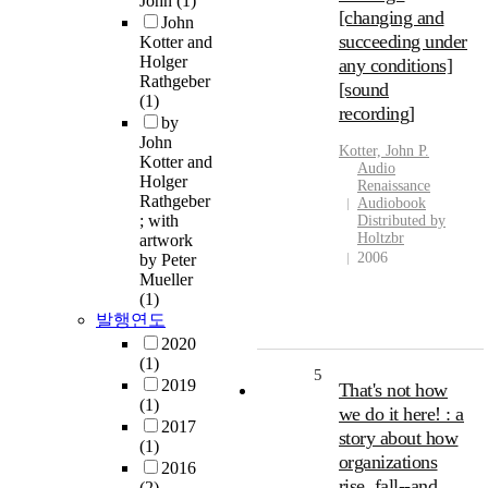
John
(1)
[changing and
John
succeeding under
Kotter and
Holger
any conditions]
Rathgeber
[sound
(1)
recording]
by
John
Kotter, John P.
Kotter and
Audio
Holger
Renaissance
Rathgeber
Audiobook
; with
Distributed by
Holtzbr
artwork
2006
by Peter
Mueller
(1)
발행연도
2020
(1)
5
2019
That's not how
(1)
we do it here! : a
2017
story about how
(1)
organizations
2016
rise, fall--and
(2)