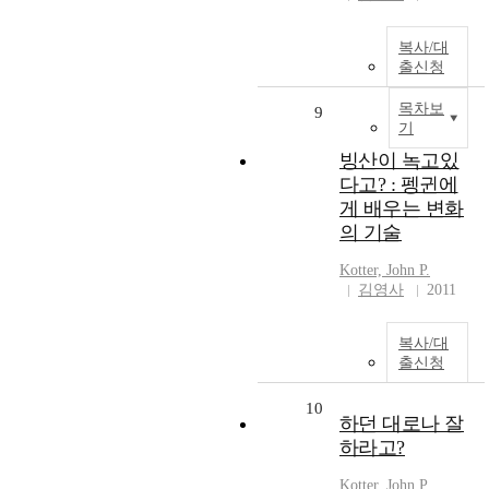
복사/대
출신청
목차보
9
기
빙산이 녹고있
다고? : 펭귄에
게 배우는 변화
의 기술
Kotter, John P.
김영사
2011
복사/대
출신청
10
하던 대로나 잘
하라고?
Kotter, John P.