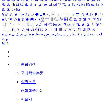
㎒
㎓
㎔
Ω
㏀
㏁
㎊
㎋
㎌
㏖
㏅
㎭
㎮
㎯
㏛
㎩
㎪
㎫
㎬
㏝
㏐
㏓
㏃
㏉
㏜
㏆
§
※
☆
★
○
●
◎
◇
◆
□
■
△
▽
→
←
↑
↓
↔
〓
◁
◀
▷
▶
♤
♠
♡
♥
♧
♣
⊙
◈
▣
◐
◑
▒
▤
▥
▨
▧
▦
▩
♨
☏
☎
☜
☞
¶
†
‡
↕
↗
↙
↖
↘
♭
♩
♪
♬
㉿
㈜
№
㏇
™
㏂
㏘
℡
＃
＆
＊
＠
ª
º
ⅰ
ⅱ
ⅲ
ⅳ
ⅴ
ⅵ
ⅶ
ⅷ
ⅸ
ⅹ
Ⅰ
Ⅱ
Ⅲ
Ⅳ
Ⅴ
Ⅵ
Ⅶ
Ⅷ
Ⅸ
Ⅹ
ا
ب
ت
ث
ج
ح
خ
د
ذ
ر
ز
س
ش
ص
ض
ط
ظ
ع
غ
ف
ق
ک
ل
م
ن
ه
و
ی
닫기
통합검색
국내학술논문
학위논문
해외학술논문
학술지