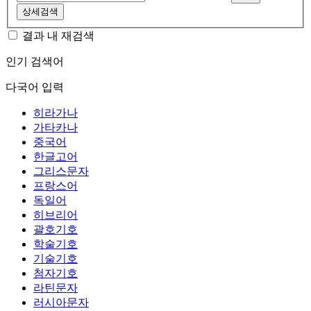
상세검색
결과 내 재검색
인기 검색어
다국어 입력
히라가나
가타카나
중국어
한글고어
그리스문자
프랑스어
독일어
히브리어
괄호기호
학술기호
기술기호
첨자기호
라틴문자
러시아문자