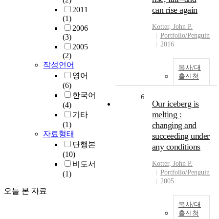
can rise again
2011
(1)
Kotter, John P.
2006
Portfolio/Penguin
(3)
2016
2005
(2)
작성언어
복사/대
영어
출신청
(6)
한국어
6
Our iceberg is
(4)
melting :
기타
(1)
changing and
자료형태
succeeding under
단행본
any conditions
(10)
비도서
Kotter, John P.
Portfolio/Penguin
(1)
2005
오늘 본 자료
복사/대
출신청