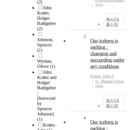
Portfolio/Penguin
(2)
2016
John
Kotter,
Holger
복사/대
Rathgeber
출신청
(2)
3
Johnson,
Our iceberg is
Spencer
melting :
(1)
changing and
succeeding under
Wyman,
any conditions
Oliver
(1)
John
Kotter, John P.
Kotter and
St. Martin's Press
Holger
2006
Rathgeber
;
[foreword
복사/대
by
출신청
Spencer
Johnson]
4
(1)
Our iceberg is
Kotter,
melting :