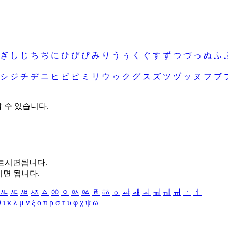
ぎ
し
じ
ち
ぢ
に
ひ
び
ぴ
み
り
う
ぅ
く
ぐ
す
ず
つ
づ
っ
ぬ
ふ
シ
ジ
チ
ヂ
ニ
ヒ
ビ
ピ
ミ
リ
ウ
ゥ
ク
グ
ス
ズ
ツ
ヅ
ッ
ヌ
フ
ブ
할 수 있습니다.
누르시면됩니다.
시면 됩니다.
ㅻ
ㅼ
ㅽ
ㅾ
ㅿ
ㆀ
ㆁ
ㆂ
ㆃ
ㆄ
ㆅ
ㆆ
ㆇ
ㆈ
ㆉ
ㆊ
ㆋ
ㆌ
ㆍ
ㆎ
θ
ι
κ
λ
μ
ν
ξ
ο
π
ρ
σ
τ
υ
φ
χ
ψ
ω