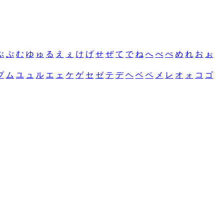
ぶ
ぷ
む
ゆ
ゅ
る
え
ぇ
け
げ
せ
ぜ
て
で
ね
へ
べ
ぺ
め
れ
お
ぉ
プ
ム
ユ
ュ
ル
エ
ェ
ケ
ゲ
セ
ゼ
テ
デ
ヘ
ベ
ペ
メ
レ
オ
ォ
コ
ゴ