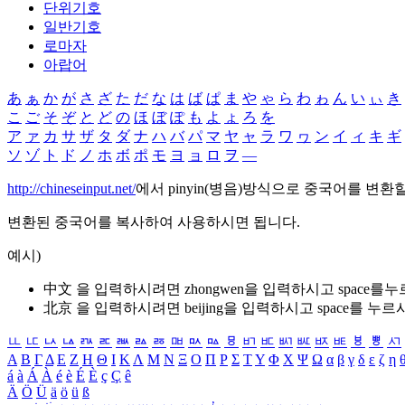
단위기호
일반기호
로마자
아랍어
あ
ぁ
か
が
さ
ざ
た
だ
な
は
ば
ぱ
ま
や
ゃ
ら
わ
ゎ
ん
い
ぃ
き
こ
ご
そ
ぞ
と
ど
の
ほ
ぼ
ぽ
も
よ
ょ
ろ
を
ア
ァ
カ
サ
ザ
タ
ダ
ナ
ハ
バ
パ
マ
ヤ
ャ
ラ
ワ
ヮ
ン
イ
ィ
キ
ギ
ソ
ゾ
ト
ド
ノ
ホ
ボ
ポ
モ
ヨ
ョ
ロ
ヲ
―
http://chineseinput.net/
에서 pinyin(병음)방식으로 중국어를 변환
변환된 중국어를 복사하여 사용하시면 됩니다.
예시)
中文 을 입력하시려면
zhongwen
을 입력하시고 space를
北京 을 입력하시려면
beijing
을 입력하시고 space를 누르
ㅥ
ㅦ
ㅧ
ㅨ
ㅩ
ㅪ
ㅫ
ㅬ
ㅭ
ㅮ
ㅯ
ㅰ
ㅱ
ㅲ
ㅳ
ㅴ
ㅵ
ㅶ
ㅷ
ㅸ
ㅹ
ㅺ
Α
Β
Γ
Δ
Ε
Ζ
Η
Θ
Ι
Κ
Λ
Μ
Ν
Ξ
Ο
Π
Ρ
Σ
Τ
Υ
Φ
Χ
Ψ
Ω
α
β
γ
δ
ε
ζ
η
á
à
Á
À
é
è
É
È
ç
Ç
ê
Ä
Ö
Ü
ä
ö
ü
ß