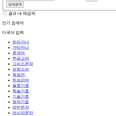
상세검색
결과 내 재검색
인기 검색어
다국어 입력
히라가나
가타카나
중국어
한글고어
그리스문자
프랑스어
독일어
히브리어
괄호기호
학술기호
기술기호
첨자기호
라틴문자
러시아문자