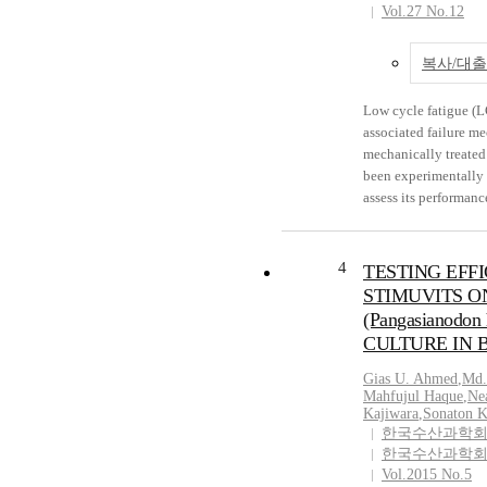
Vol.27 No.12
deformation in the au
formation of a dual 
consisting of fine pea
복사/대
grains with some am
pearlite. IH at 570 °
Low cycle fatigue (
percentage of ferrite
associated failure m
whereas, IH at 300 °C
mechanically treated
comprisingbainite, a
been experimentally 
martensite/retained a
assess its performanc
and some amount of f
The total axial strai
rolledmicroalloyed s
been performed at fiv
near the Psresults in
amplitudes (± 0.30 t
4
TESTING EFF
of ductility than hot
temperature untilfail
STIMUVITS O
condition while sacri
true strain rate of 1 
marginally, which ma
(Pangasianodon
strain ratio of − 1. 
percentage of ferrite
CULTURE IN
analysedfollowing bot
due to Nb addition. 
strain energy–life re
Gias U. Ahmed
,
Md.
values correlate well
well as micro feature
Mahfujul Haque
,
Ne
experimentalyield str
Kajiwara
,
Sonaton K
have been critically
discrepancy has been
한국수산과학회
supplemented by mic
tensile strength valu
한국수산과학회
characterizations in 
interpretationsare su
Vol.2015 No.5
hardness measurement