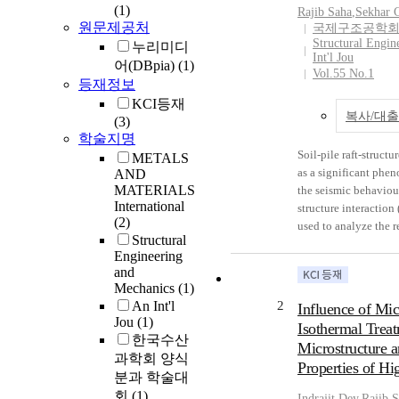
(1)
Rajib
Saha
,
Sekhar C
원문제공처
국제구조공학
Structural Engin
누리미디
Int'l Jou
어(DBpia)
(1)
Vol.55 No.1
등재정보
KCI등재
복사/대
(3)
학술지명
Soil-pile raft-structu
METALS
as a significant phe
AND
MATERIALS
the seismic behaviour
International
structure interaction
(2)
used to analyze the r
Structural
and piled raft throu
Engineering
analysis techniques.
and
previous study is tha
Mechanics
(1)
entire soil-pile raft-
An Int'l
2
Influence of Mic
considering highligh
Jou
(1)
Isothermal Trea
forces of various com
한국수산
Microstructure 
not been explicitly a
과학회 양식
Properties of Hi
addressed this issue 
분과 학술대
the possibility of inc
회
(1)
Indrajit Dey
,
Rajib
S