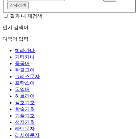
상세검색
결과 내 재검색
인기 검색어
다국어 입력
히라가나
가타카나
중국어
한글고어
그리스문자
프랑스어
독일어
히브리어
괄호기호
학술기호
기술기호
첨자기호
라틴문자
러시아문자