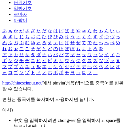
단위기호
일반기호
로마자
아랍어
あ
ぁ
か
が
さ
ざ
た
だ
な
は
ば
ぱ
ま
や
ゃ
ら
わ
ゎ
ん
い
ぃ
き
ぎ
し
じ
ち
ぢ
に
ひ
び
ぴ
み
り
う
ぅ
く
ぐ
す
ず
つ
づ
っ
ぬ
ふ
ぶ
ぷ
む
ゆ
ゅ
る
え
ぇ
け
げ
せ
ぜ
て
で
ね
へ
べ
ぺ
め
れ
お
ぉ
こ
ご
そ
ぞ
と
ど
の
ほ
ぼ
ぽ
も
よ
ょ
ろ
を
ア
ァ
カ
サ
ザ
タ
ダ
ナ
ハ
バ
パ
マ
ヤ
ャ
ラ
ワ
ヮ
ン
イ
ィ
キ
ギ
シ
ジ
チ
ヂ
ニ
ヒ
ビ
ピ
ミ
リ
ウ
ゥ
ク
グ
ス
ズ
ツ
ヅ
ッ
ヌ
フ
ブ
プ
ム
ユ
ュ
ル
エ
ェ
ケ
ゲ
セ
ゼ
テ
デ
ヘ
ベ
ペ
メ
レ
オ
ォ
コ
ゴ
ソ
ゾ
ト
ド
ノ
ホ
ボ
ポ
モ
ヨ
ョ
ロ
ヲ
―
http://chineseinput.net/
에서 pinyin(병음)방식으로 중국어를 변환
할 수 있습니다.
변환된 중국어를 복사하여 사용하시면 됩니다.
예시)
中文 을 입력하시려면
zhongwen
을 입력하시고 space를
누르시면됩니다.