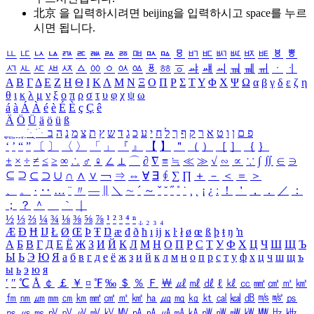
北京 을 입력하시려면
beijing
을 입력하시고 space를 누르
시면 됩니다.
ㅥ
ㅦ
ㅧ
ㅨ
ㅩ
ㅪ
ㅫ
ㅬ
ㅭ
ㅮ
ㅯ
ㅰ
ㅱ
ㅲ
ㅳ
ㅴ
ㅵ
ㅶ
ㅷ
ㅸ
ㅹ
ㅺ
ㅻ
ㅼ
ㅽ
ㅾ
ㅿ
ㆀ
ㆁ
ㆂ
ㆃ
ㆄ
ㆅ
ㆆ
ㆇ
ㆈ
ㆉ
ㆊ
ㆋ
ㆌ
ㆍ
ㆎ
Α
Β
Γ
Δ
Ε
Ζ
Η
Θ
Ι
Κ
Λ
Μ
Ν
Ξ
Ο
Π
Ρ
Σ
Τ
Υ
Φ
Χ
Ψ
Ω
α
β
γ
δ
ε
ζ
η
θ
ι
κ
λ
μ
ν
ξ
ο
π
ρ
σ
τ
υ
φ
χ
ψ
ω
á
à
Á
À
é
è
É
È
ç
Ç
ê
Ä
Ö
Ü
ä
ö
ü
ß
ְ
ֳ
ֲ
ֱ
ָ
ַ
ֵ
ֶ
ִ
ֹ
ּ
ֻ
ׂ
ׁ
ּ
ב
ה
נ
מ
צ
ת
ץ
ש
ד
ג
כ
ע
י
ח
ל
ך
ף
ק
ר
א
ט
ו
ן
ם
פ
‘
’
“
”
〔
〕
〈
〉
「
」
『
』
【
】
＂
（
）
［
］
｛
｝
±
×
÷
≠
≤
≥
∞
∴
♂
♀
∠
⊥
⌒
∂
∇
≡
≒
≪
≫
√
∽
∝
∵
∫
∬
∈
∋
⊆
⊇
⊂
⊃
∪
∩
∧
∨
￢
⇒
⇔
∀
∃
∮
∑
∏
＋
－
＜
＝
＞
、
。
·
‥
…
¨
〃
―
∥
＼
∼
´
～
ˇ
˘
˝
˚
˙
¸
˛
¡
¿
ː
！
＇
，
．
／
：
；
？
＾
＿
｀
｜
½
⅓
⅔
¼
¾
⅛
⅜
⅝
⅞
¹
²
³
⁴
ⁿ
₁
₂
₃
₄
Æ
Ð
Ħ
Ĳ
Ł
Ø
Œ
Þ
Ŧ
Ŋ
æ
đ
ð
ħ
ı
ĳ
ĸ
ŀ
ł
ø
œ
ß
þ
ŧ
ŋ
ŉ
А
Б
В
Г
Д
Е
Ё
Ж
З
И
Й
К
Л
М
Н
О
П
Р
С
Т
У
Ф
Х
Ц
Ч
Ш
Щ
Ъ
Ы
Ь
Э
Ю
Я
а
б
в
г
д
е
ё
ж
з
и
й
к
л
м
н
о
п
р
с
т
у
ф
х
ц
ч
ш
щ
ъ
ы
ь
э
ю
я
′
″
℃
Å
￠
￡
￥
¤
℉
‰
＄
％
Ｆ
￦
㎕
㎖
㎗
ℓ
㎘
㏄
㎣
㎤
㎥
㎦
㎙
㎚
㎛
㎜
㎝
㎞
㎟
㎠
㎡
㎢
㏊
㎍
㎎
㎏
㏏
㎈
㎉
㏈
㎧
㎨
㎰
㎱
㎲
㎳
㎴
㎵
㎶
㎷
㎸
㎹
㎀
㎁
㎂
㎃
㎄
㎺
㎻
㎽
㎾
㎿
㎐
㎑