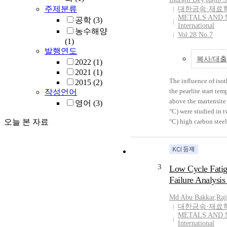
SSI. However, in this 
주제분류
대한금속·재료
raft and that of pile 
METALS AND 
공학
(3)
length of pile plays 
International
농수해양
regulating this effect.
Vol.28 No.7
(1)
relative stiffness of 
발행연도
other parameters is s
복사/대
2022
(1)
model incorporating p
2021
(1)
superstructure interac
The influence of iso
2015
(2)
moderately stiff soil.
the pearlite start te
작성언어
shear may significantl
above the martensite
영어
(3)
stiffness of raft and 
°C) were studied in 
furthermore stiffer pi
오늘 본 자료
°C) high carbon stee
effect. Outcome of t
Nbmicroalloying (HC
insight towards the r
(OM), field emission
piles.
microscopy (FESEM)
resolutiontransmissi
3
Low Cycle Fatig
(HRTEM) were utilise
Failure Analysis
microstructural const
nanoindentationand 
Md Abu Bakkar
,
Raj
performed to estimat
대한금속·재료
elastic modulus valu
METALS AND 
phaseconstituents. It
International