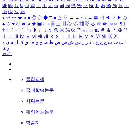
㎒
㎓
㎔
Ω
㏀
㏁
㎊
㎋
㎌
㏖
㏅
㎭
㎮
㎯
㏛
㎩
㎪
㎫
㎬
㏝
㏐
㏓
㏃
㏉
㏜
㏆
§
※
☆
★
○
●
◎
◇
◆
□
■
△
▽
→
←
↑
↓
↔
〓
◁
◀
▷
▶
♤
♠
♡
♥
♧
♣
⊙
◈
▣
◐
◑
▒
▤
▥
▨
▧
▦
▩
♨
☏
☎
☜
☞
¶
†
‡
↕
↗
↙
↖
↘
♭
♩
♪
♬
㉿
㈜
№
㏇
™
㏂
㏘
℡
＃
＆
＊
＠
ª
º
ⅰ
ⅱ
ⅲ
ⅳ
ⅴ
ⅵ
ⅶ
ⅷ
ⅸ
ⅹ
Ⅰ
Ⅱ
Ⅲ
Ⅳ
Ⅴ
Ⅵ
Ⅶ
Ⅷ
Ⅸ
Ⅹ
ا
ب
ت
ث
ج
ح
خ
د
ذ
ر
ز
س
ش
ص
ض
ط
ظ
ع
غ
ف
ق
ک
ل
م
ن
ه
و
ی
닫기
통합검색
국내학술논문
학위논문
해외학술논문
학술지