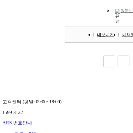
yield strength is re
loading which is res
원문보
cyclic softening of reb
amplitudes indicating
seismic resistancepro
plastic strain energy
내보내기
내책
to accurately predict
of the selected rebar
established by three 
approaches. The fati
initiate at the transv
propagates alongside
고객센터 (평일: 09:00~18:00)
1599-3122
ARS 번호안내