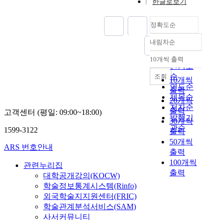
한글로보기
정확도순
내림차순
정확도
순
10개씩 출력
내림차순
인기도
순
조회
10개씩
연도순
출력
제목순
20개씩
저자순
출력
고객센터 (평일: 09:00~18:00)
발행기
30개씩
관순
1599-3122
출력
50개씩
ARS 번호안내
출력
100개씩
관련누리집
출력
대학공개강의(KOCW)
학술정보통계시스템(Rinfo)
외국학술지지원센터(FRIC)
학술관계분석서비스(SAM)
사서커뮤니티