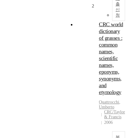
출
2
신
청
CRC world
dictionary
of grasses :
common
names,
scientific
names,
eponyms,
synonyms,
and
etymology
Quattrocchi
,
Umberto
CRC/Taylor
& Francis
2006
복