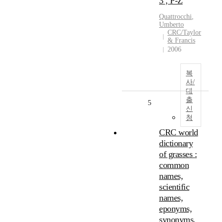
3 , P-Z
Quattrocchi
,
Umberto
CRC/Taylor
& Francis
2006
복
사/
대
출
5
신
청
CRC world
dictionary
of grasses :
common
names,
scientific
names,
eponyms,
synonyms,