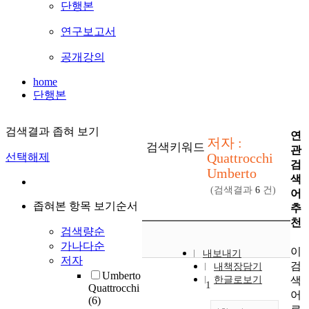
단행본
연구보고서
공개강의
home
단행본
검색결과 좁혀 보기
연
저자 :
검색키워드
관
Quattrocchi
선택해제
검
Umberto
색
(검색결과
6
건)
어
좁혀본 항목 보기순서
추
천
검색량순
가나다순
이
내보내기
저자
검
내책장담기
Umberto
색
한글로보기
1
Quattrocchi
어
(6)