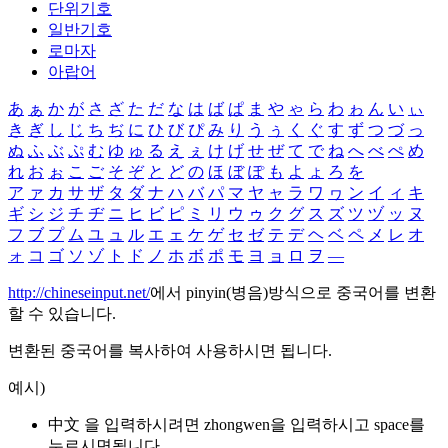
단위기호
일반기호
로마자
아랍어
あ
ぁ
か
が
さ
ざ
た
だ
な
は
ば
ぱ
ま
や
ゃ
ら
わ
ゎ
ん
い
ぃ
き
ぎ
し
じ
ち
ぢ
に
ひ
び
ぴ
み
り
う
ぅ
く
ぐ
す
ず
つ
づ
っ
ぬ
ふ
ぶ
ぷ
む
ゆ
ゅ
る
え
ぇ
け
げ
せ
ぜ
て
で
ね
へ
べ
ぺ
め
れ
お
ぉ
こ
ご
そ
ぞ
と
ど
の
ほ
ぼ
ぽ
も
よ
ょ
ろ
を
ア
ァ
カ
サ
ザ
タ
ダ
ナ
ハ
バ
パ
マ
ヤ
ャ
ラ
ワ
ヮ
ン
イ
ィ
キ
ギ
シ
ジ
チ
ヂ
ニ
ヒ
ビ
ピ
ミ
リ
ウ
ゥ
ク
グ
ス
ズ
ツ
ヅ
ッ
ヌ
フ
ブ
プ
ム
ユ
ュ
ル
エ
ェ
ケ
ゲ
セ
ゼ
テ
デ
ヘ
ベ
ペ
メ
レ
オ
ォ
コ
ゴ
ソ
ゾ
ト
ド
ノ
ホ
ボ
ポ
モ
ヨ
ョ
ロ
ヲ
―
http://chineseinput.net/
에서 pinyin(병음)방식으로 중국어를 변환
할 수 있습니다.
변환된 중국어를 복사하여 사용하시면 됩니다.
예시)
中文 을 입력하시려면
zhongwen
을 입력하시고 space를
누르시면됩니다.