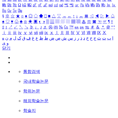
㎒
㎓
㎔
Ω
㏀
㏁
㎊
㎋
㎌
㏖
㏅
㎭
㎮
㎯
㏛
㎩
㎪
㎫
㎬
㏝
㏐
㏓
㏃
㏉
㏜
㏆
§
※
☆
★
○
●
◎
◇
◆
□
■
△
▽
→
←
↑
↓
↔
〓
◁
◀
▷
▶
♤
♠
♡
♥
♧
♣
⊙
◈
▣
◐
◑
▒
▤
▥
▨
▧
▦
▩
♨
☏
☎
☜
☞
¶
†
‡
↕
↗
↙
↖
↘
♭
♩
♪
♬
㉿
㈜
№
㏇
™
㏂
㏘
℡
＃
＆
＊
＠
ª
º
ⅰ
ⅱ
ⅲ
ⅳ
ⅴ
ⅵ
ⅶ
ⅷ
ⅸ
ⅹ
Ⅰ
Ⅱ
Ⅲ
Ⅳ
Ⅴ
Ⅵ
Ⅶ
Ⅷ
Ⅸ
Ⅹ
ا
ب
ت
ث
ج
ح
خ
د
ذ
ر
ز
س
ش
ص
ض
ط
ظ
ع
غ
ف
ق
ک
ل
م
ن
ه
و
ی
닫기
통합검색
국내학술논문
학위논문
해외학술논문
학술지