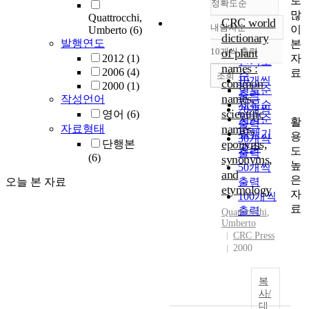
로
정확도순
많
Quattrocchi,
CRC world
내림차순
이
Umberto
(6)
정확도
dictionary
발행연도
본
순
10개씩 출력
of plant
내림차순
자
2012
(1)
인기도
names :
2006
(4)
료
순
조회
10개씩
common
2000
(1)
연도순
출력
names,
작성언어
제목순
20개씩
scientific
영어
(6)
저자순
활
출력
names,
자료형태
발행기
용
30개씩
eponyms,
단행본
관순
도
출력
(6)
synonyms,
높
50개씩
and
은
오늘 본 자료
출력
etymology
자
100개씩
료
출력
Quattrocchi
,
Umberto
CRC Press
2000
복
사/
대