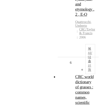
and
etymology .
2 , E-O
Quattrocchi
,
Umberto
CRC/Taylor
& Francis
2006
복
사/
대
출
6
신
청
CRC world
dictionary
of grasses :
common
names,
scientific