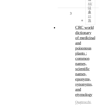
사/
대
출
3
신
청
CRC world
dictionary
of medicinal
and
poisonous
plants :
common
names,
scientific
names,
eponyms,
synonyms,
and
etymology
Quattrocchi
,