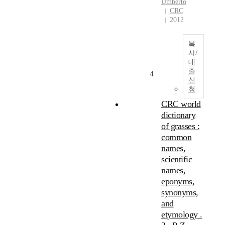
Umberto
CRC
2012
복
사/
대
출
4
신
청
CRC world
dictionary
of grasses :
common
names,
scientific
names,
eponyms,
synonyms,
and
etymology .