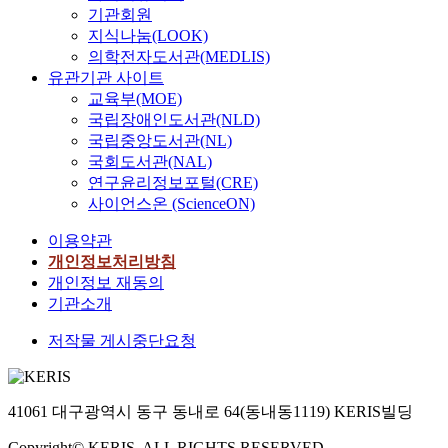
기관회원
지식나눔(LOOK)
의학전자도서관(MEDLIS)
유관기관 사이트
교육부(MOE)
국립장애인도서관(NLD)
국립중앙도서관(NL)
국회도서관(NAL)
연구윤리정보포털(CRE)
사이언스온 (ScienceON)
이용약관
개인정보처리방침
개인정보 재동의
기관소개
저작물 게시중단요청
41061 대구광역시 동구 동내로 64(동내동1119) KERIS빌딩
Copyright© KERIS. ALL RIGHTS RESERVED