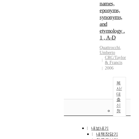
names,
eponyms,
synonyms,
and
etymology .
1 , A-D
Quattrocchi
,
Umberto
CRC/Taylor
& Francis
2006
복
사/
대
출
신
청
내보내기
내책장담기