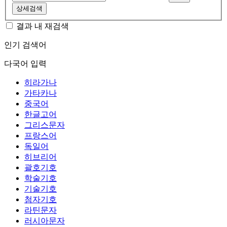
상세검색
결과 내 재검색
인기 검색어
다국어 입력
히라가나
가타카나
중국어
한글고어
그리스문자
프랑스어
독일어
히브리어
괄호기호
학술기호
기술기호
첨자기호
라틴문자
러시아문자