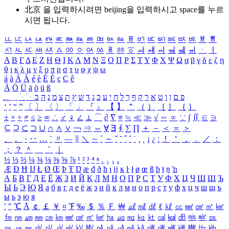
北京 을 입력하시려면
beijing
을 입력하시고 space를 누르
시면 됩니다.
ㅥ
ㅦ
ㅧ
ㅨ
ㅩ
ㅪ
ㅫ
ㅬ
ㅭ
ㅮ
ㅯ
ㅰ
ㅱ
ㅲ
ㅳ
ㅴ
ㅵ
ㅶ
ㅷ
ㅸ
ㅹ
ㅺ
ㅻ
ㅼ
ㅽ
ㅾ
ㅿ
ㆀ
ㆁ
ㆂ
ㆃ
ㆄ
ㆅ
ㆆ
ㆇ
ㆈ
ㆉ
ㆊ
ㆋ
ㆌ
ㆍ
ㆎ
Α
Β
Γ
Δ
Ε
Ζ
Η
Θ
Ι
Κ
Λ
Μ
Ν
Ξ
Ο
Π
Ρ
Σ
Τ
Υ
Φ
Χ
Ψ
Ω
α
β
γ
δ
ε
ζ
η
θ
ι
κ
λ
μ
ν
ξ
ο
π
ρ
σ
τ
υ
φ
χ
ψ
ω
á
à
Á
À
é
è
É
È
ç
Ç
ê
Ä
Ö
Ü
ä
ö
ü
ß
ְ
ֳ
ֲ
ֱ
ָ
ַ
ֵ
ֶ
ִ
ֹ
ּ
ֻ
ׂ
ׁ
ּ
ב
ה
נ
מ
צ
ת
ץ
ש
ד
ג
כ
ע
י
ח
ל
ך
ף
ק
ר
א
ט
ו
ן
ם
פ
‘
’
“
”
〔
〕
〈
〉
「
」
『
』
【
】
＂
（
）
［
］
｛
｝
±
×
÷
≠
≤
≥
∞
∴
♂
♀
∠
⊥
⌒
∂
∇
≡
≒
≪
≫
√
∽
∝
∵
∫
∬
∈
∋
⊆
⊇
⊂
⊃
∪
∩
∧
∨
￢
⇒
⇔
∀
∃
∮
∑
∏
＋
－
＜
＝
＞
、
。
·
‥
…
¨
〃
―
∥
＼
∼
´
～
ˇ
˘
˝
˚
˙
¸
˛
¡
¿
ː
！
＇
，
．
／
：
；
？
＾
＿
｀
｜
½
⅓
⅔
¼
¾
⅛
⅜
⅝
⅞
¹
²
³
⁴
ⁿ
₁
₂
₃
₄
Æ
Ð
Ħ
Ĳ
Ł
Ø
Œ
Þ
Ŧ
Ŋ
æ
đ
ð
ħ
ı
ĳ
ĸ
ŀ
ł
ø
œ
ß
þ
ŧ
ŋ
ŉ
А
Б
В
Г
Д
Е
Ё
Ж
З
И
Й
К
Л
М
Н
О
П
Р
С
Т
У
Ф
Х
Ц
Ч
Ш
Щ
Ъ
Ы
Ь
Э
Ю
Я
а
б
в
г
д
е
ё
ж
з
и
й
к
л
м
н
о
п
р
с
т
у
ф
х
ц
ч
ш
щ
ъ
ы
ь
э
ю
я
′
″
℃
Å
￠
￡
￥
¤
℉
‰
＄
％
Ｆ
￦
㎕
㎖
㎗
ℓ
㎘
㏄
㎣
㎤
㎥
㎦
㎙
㎚
㎛
㎜
㎝
㎞
㎟
㎠
㎡
㎢
㏊
㎍
㎎
㎏
㏏
㎈
㎉
㏈
㎧
㎨
㎰
㎱
㎲
㎳
㎴
㎵
㎶
㎷
㎸
㎹
㎀
㎁
㎂
㎃
㎄
㎺
㎻
㎽
㎾
㎿
㎐
㎑