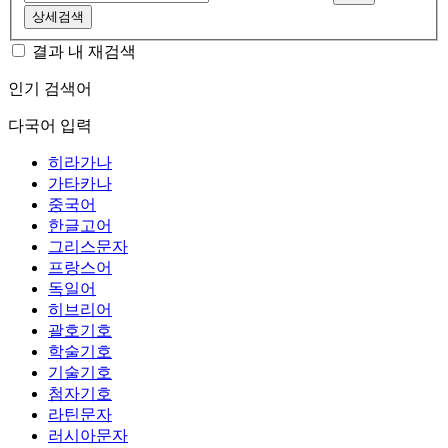
상세검색
결과 내 재검색
인기 검색어
다국어 입력
히라가나
가타카나
중국어
한글고어
그리스문자
프랑스어
독일어
히브리어
괄호기호
학술기호
기술기호
첨자기호
라틴문자
러시아문자