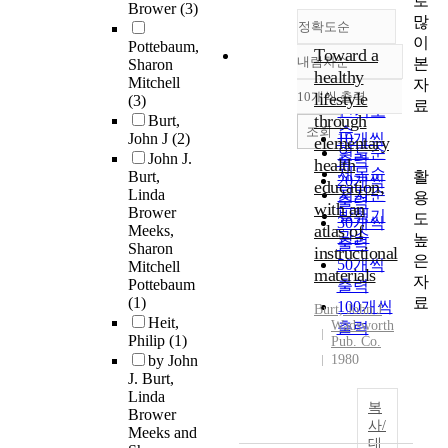
로
Brower
(3)
많
정확도순
이
Pottebaum,
Toward a
내림차순
본
Sharon
정확도
healthy
Mitchell
자
순
10개씩 출력
lifestyle
(3)
내림차순
료
인기도
through
Burt,
순
조회
John J
(2)
10개씩
elementary
연도순
John J.
출력
health
제목순
활
Burt,
20개씩
education,
Linda
저자순
용
출력
with an
Brower
발행기
도
30개씩
atlas of
Meeks,
관순
높
출력
Sharon
instructional
은
50개씩
Mitchell
materials
자
Pottebaum
출력
료
(1)
100개씩
Burt, John J
Heit,
Wadsworth
출력
Philip
(1)
Pub. Co.
by John
1980
J. Burt,
Linda
복
Brower
사/
Meeks and
대