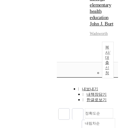
elementary
health
education
John J. Burt
Wadsworth
복
사/
대
출
신
청
내보내기
내책장담기
한글로보기
정확도순
내림차순
정확도