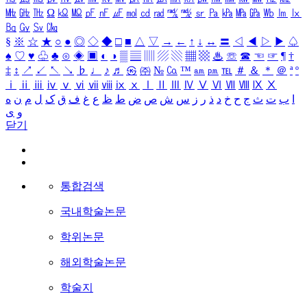
㎒
㎓
㎔
Ω
㏀
㏁
㎊
㎋
㎌
㏖
㏅
㎭
㎮
㎯
㏛
㎩
㎪
㎫
㎬
㏝
㏐
㏓
㏃
㏉
㏜
㏆
§
※
☆
★
○
●
◎
◇
◆
□
■
△
▽
→
←
↑
↓
↔
〓
◁
◀
▷
▶
♤
♠
♡
♥
♧
♣
⊙
◈
▣
◐
◑
▒
▤
▥
▨
▧
▦
▩
♨
☏
☎
☜
☞
¶
†
‡
↕
↗
↙
↖
↘
♭
♩
♪
♬
㉿
㈜
№
㏇
™
㏂
㏘
℡
＃
＆
＊
＠
ª
º
ⅰ
ⅱ
ⅲ
ⅳ
ⅴ
ⅵ
ⅶ
ⅷ
ⅸ
ⅹ
Ⅰ
Ⅱ
Ⅲ
Ⅳ
Ⅴ
Ⅵ
Ⅶ
Ⅷ
Ⅸ
Ⅹ
ا
ب
ت
ث
ج
ح
خ
د
ذ
ر
ز
س
ش
ص
ض
ط
ظ
ع
غ
ف
ق
ک
ل
م
ن
ه
و
ی
닫기
통합검색
국내학술논문
학위논문
해외학술논문
학술지