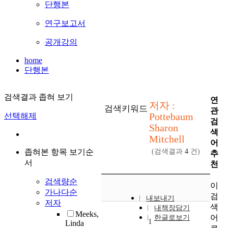
단행본
연구보고서
공개강의
home
단행본
검색결과 좁혀 보기
연
저자 :
검색키워드
관
Pottebaum
선택해제
검
Sharon
색
Mitchell
어
좁혀본 항목 보기순
(검색결과
4
건)
추
서
천
검색량순
이
가나다순
검
내보내기
저자
색
내책장담기
Meeks,
어
한글로보기
1
Linda