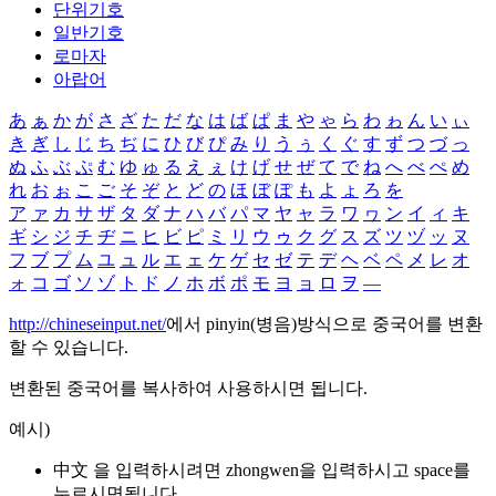
단위기호
일반기호
로마자
아랍어
あ
ぁ
か
が
さ
ざ
た
だ
な
は
ば
ぱ
ま
や
ゃ
ら
わ
ゎ
ん
い
ぃ
き
ぎ
し
じ
ち
ぢ
に
ひ
び
ぴ
み
り
う
ぅ
く
ぐ
す
ず
つ
づ
っ
ぬ
ふ
ぶ
ぷ
む
ゆ
ゅ
る
え
ぇ
け
げ
せ
ぜ
て
で
ね
へ
べ
ぺ
め
れ
お
ぉ
こ
ご
そ
ぞ
と
ど
の
ほ
ぼ
ぽ
も
よ
ょ
ろ
を
ア
ァ
カ
サ
ザ
タ
ダ
ナ
ハ
バ
パ
マ
ヤ
ャ
ラ
ワ
ヮ
ン
イ
ィ
キ
ギ
シ
ジ
チ
ヂ
ニ
ヒ
ビ
ピ
ミ
リ
ウ
ゥ
ク
グ
ス
ズ
ツ
ヅ
ッ
ヌ
フ
ブ
プ
ム
ユ
ュ
ル
エ
ェ
ケ
ゲ
セ
ゼ
テ
デ
ヘ
ベ
ペ
メ
レ
オ
ォ
コ
ゴ
ソ
ゾ
ト
ド
ノ
ホ
ボ
ポ
モ
ヨ
ョ
ロ
ヲ
―
http://chineseinput.net/
에서 pinyin(병음)방식으로 중국어를 변환
할 수 있습니다.
변환된 중국어를 복사하여 사용하시면 됩니다.
예시)
中文 을 입력하시려면
zhongwen
을 입력하시고 space를
누르시면됩니다.