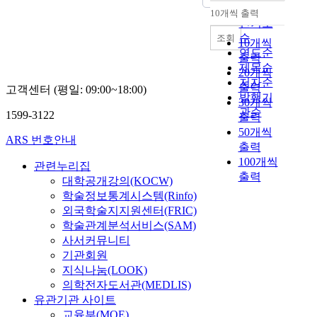
순
10개씩 출력
내림차순
인기도
순
조회
10개씩
연도순
출력
제목순
20개씩
저자순
출력
고객센터 (평일: 09:00~18:00)
발행기
30개씩
관순
1599-3122
출력
50개씩
ARS 번호안내
출력
100개씩
관련누리집
출력
대학공개강의(KOCW)
학술정보통계시스템(Rinfo)
외국학술지지원센터(FRIC)
학술관계분석서비스(SAM)
사서커뮤니티
기관회원
지식나눔(LOOK)
의학전자도서관(MEDLIS)
유관기관 사이트
교육부(MOE)