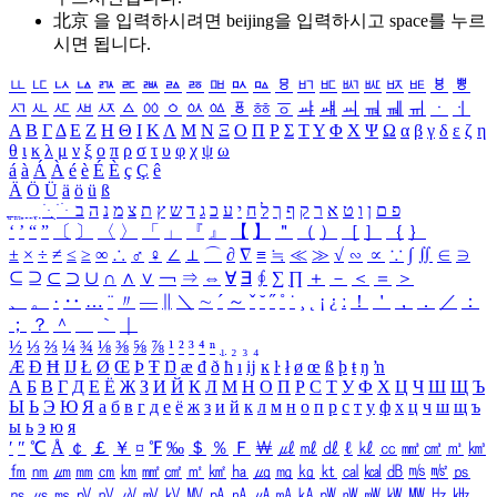
北京 을 입력하시려면
beijing
을 입력하시고 space를 누르
시면 됩니다.
ㅥ
ㅦ
ㅧ
ㅨ
ㅩ
ㅪ
ㅫ
ㅬ
ㅭ
ㅮ
ㅯ
ㅰ
ㅱ
ㅲ
ㅳ
ㅴ
ㅵ
ㅶ
ㅷ
ㅸ
ㅹ
ㅺ
ㅻ
ㅼ
ㅽ
ㅾ
ㅿ
ㆀ
ㆁ
ㆂ
ㆃ
ㆄ
ㆅ
ㆆ
ㆇ
ㆈ
ㆉ
ㆊ
ㆋ
ㆌ
ㆍ
ㆎ
Α
Β
Γ
Δ
Ε
Ζ
Η
Θ
Ι
Κ
Λ
Μ
Ν
Ξ
Ο
Π
Ρ
Σ
Τ
Υ
Φ
Χ
Ψ
Ω
α
β
γ
δ
ε
ζ
η
θ
ι
κ
λ
μ
ν
ξ
ο
π
ρ
σ
τ
υ
φ
χ
ψ
ω
á
à
Á
À
é
è
É
È
ç
Ç
ê
Ä
Ö
Ü
ä
ö
ü
ß
ְ
ֳ
ֲ
ֱ
ָ
ַ
ֵ
ֶ
ִ
ֹ
ּ
ֻ
ׂ
ׁ
ּ
ב
ה
נ
מ
צ
ת
ץ
ש
ד
ג
כ
ע
י
ח
ל
ך
ף
ק
ר
א
ט
ו
ן
ם
פ
‘
’
“
”
〔
〕
〈
〉
「
」
『
』
【
】
＂
（
）
［
］
｛
｝
±
×
÷
≠
≤
≥
∞
∴
♂
♀
∠
⊥
⌒
∂
∇
≡
≒
≪
≫
√
∽
∝
∵
∫
∬
∈
∋
⊆
⊇
⊂
⊃
∪
∩
∧
∨
￢
⇒
⇔
∀
∃
∮
∑
∏
＋
－
＜
＝
＞
、
。
·
‥
…
¨
〃
―
∥
＼
∼
´
～
ˇ
˘
˝
˚
˙
¸
˛
¡
¿
ː
！
＇
，
．
／
：
；
？
＾
＿
｀
｜
½
⅓
⅔
¼
¾
⅛
⅜
⅝
⅞
¹
²
³
⁴
ⁿ
₁
₂
₃
₄
Æ
Ð
Ħ
Ĳ
Ł
Ø
Œ
Þ
Ŧ
Ŋ
æ
đ
ð
ħ
ı
ĳ
ĸ
ŀ
ł
ø
œ
ß
þ
ŧ
ŋ
ŉ
А
Б
В
Г
Д
Е
Ё
Ж
З
И
Й
К
Л
М
Н
О
П
Р
С
Т
У
Ф
Х
Ц
Ч
Ш
Щ
Ъ
Ы
Ь
Э
Ю
Я
а
б
в
г
д
е
ё
ж
з
и
й
к
л
м
н
о
п
р
с
т
у
ф
х
ц
ч
ш
щ
ъ
ы
ь
э
ю
я
′
″
℃
Å
￠
￡
￥
¤
℉
‰
＄
％
Ｆ
￦
㎕
㎖
㎗
ℓ
㎘
㏄
㎣
㎤
㎥
㎦
㎙
㎚
㎛
㎜
㎝
㎞
㎟
㎠
㎡
㎢
㏊
㎍
㎎
㎏
㏏
㎈
㎉
㏈
㎧
㎨
㎰
㎱
㎲
㎳
㎴
㎵
㎶
㎷
㎸
㎹
㎀
㎁
㎂
㎃
㎄
㎺
㎻
㎽
㎾
㎿
㎐
㎑