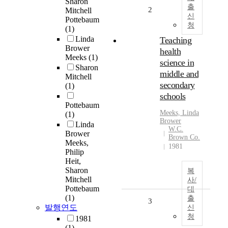
Sharon
출
2
Mitchell
신
Pottebaum
청
(1)
Linda
Teaching
Brower
health
Meeks
(1)
science in
Sharon
middle and
Mitchell
secondary
(1)
schools
Pottebaum
Meeks, Linda
(1)
Brower
Linda
W.C.
Brower
Brown Co.
Meeks,
1981
Philip
Heit,
Sharon
복
Mitchell
사/
Pottebaum
대
(1)
출
3
발행연도
신
청
1981
(1)