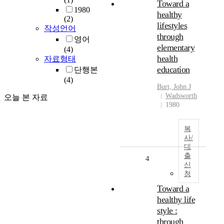
Toward a
1980
healthy
(2)
lifestyles
작성언어
through
영어
elementary
(4)
health
자료형태
education
단행본
(4)
Burt, John J
Wadsworth
오늘 본 자료
1980
복
사/
대
출
4
신
청
Toward a
healthy life
style :
through