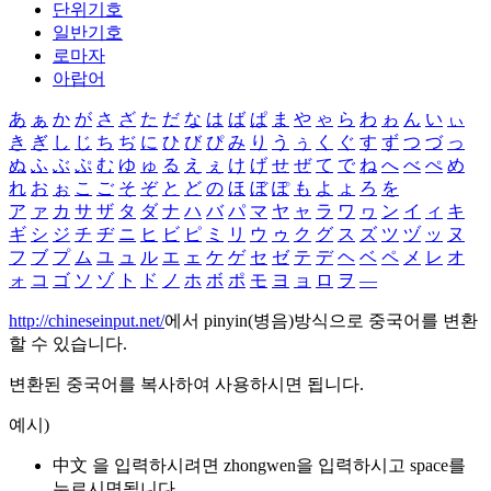
단위기호
일반기호
로마자
아랍어
あ
ぁ
か
が
さ
ざ
た
だ
な
は
ば
ぱ
ま
や
ゃ
ら
わ
ゎ
ん
い
ぃ
き
ぎ
し
じ
ち
ぢ
に
ひ
び
ぴ
み
り
う
ぅ
く
ぐ
す
ず
つ
づ
っ
ぬ
ふ
ぶ
ぷ
む
ゆ
ゅ
る
え
ぇ
け
げ
せ
ぜ
て
で
ね
へ
べ
ぺ
め
れ
お
ぉ
こ
ご
そ
ぞ
と
ど
の
ほ
ぼ
ぽ
も
よ
ょ
ろ
を
ア
ァ
カ
サ
ザ
タ
ダ
ナ
ハ
バ
パ
マ
ヤ
ャ
ラ
ワ
ヮ
ン
イ
ィ
キ
ギ
シ
ジ
チ
ヂ
ニ
ヒ
ビ
ピ
ミ
リ
ウ
ゥ
ク
グ
ス
ズ
ツ
ヅ
ッ
ヌ
フ
ブ
プ
ム
ユ
ュ
ル
エ
ェ
ケ
ゲ
セ
ゼ
テ
デ
ヘ
ベ
ペ
メ
レ
オ
ォ
コ
ゴ
ソ
ゾ
ト
ド
ノ
ホ
ボ
ポ
モ
ヨ
ョ
ロ
ヲ
―
http://chineseinput.net/
에서 pinyin(병음)방식으로 중국어를 변환
할 수 있습니다.
변환된 중국어를 복사하여 사용하시면 됩니다.
예시)
中文 을 입력하시려면
zhongwen
을 입력하시고 space를
누르시면됩니다.