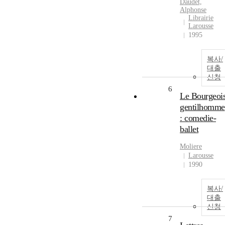
Daudet,
Alphonse
Librairie
Larousse
1995
복사/
대출
신청
6
Le Bourgeoi
gentilhomme
: comedie-
ballet
Moliere
Larousse
1990
복사/
대출
신청
7