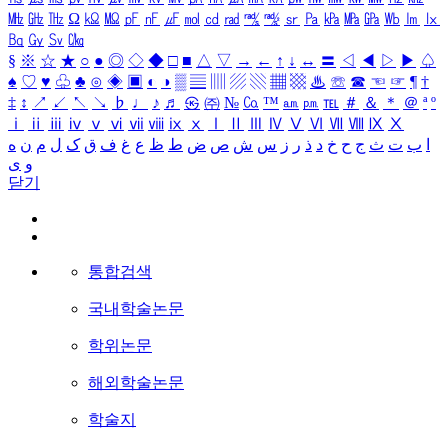
㎒
㎓
㎔
Ω
㏀
㏁
㎊
㎋
㎌
㏖
㏅
㎭
㎮
㎯
㏛
㎩
㎪
㎫
㎬
㏝
㏐
㏓
㏃
㏉
㏜
㏆
§
※
☆
★
○
●
◎
◇
◆
□
■
△
▽
→
←
↑
↓
↔
〓
◁
◀
▷
▶
♤
♠
♡
♥
♧
♣
⊙
◈
▣
◐
◑
▒
▤
▥
▨
▧
▦
▩
♨
☏
☎
☜
☞
¶
†
‡
↕
↗
↙
↖
↘
♭
♩
♪
♬
㉿
㈜
№
㏇
™
㏂
㏘
℡
＃
＆
＊
＠
ª
º
ⅰ
ⅱ
ⅲ
ⅳ
ⅴ
ⅵ
ⅶ
ⅷ
ⅸ
ⅹ
Ⅰ
Ⅱ
Ⅲ
Ⅳ
Ⅴ
Ⅵ
Ⅶ
Ⅷ
Ⅸ
Ⅹ
ا
ب
ت
ث
ج
ح
خ
د
ذ
ر
ز
س
ش
ص
ض
ط
ظ
ع
غ
ف
ق
ک
ل
م
ن
ه
و
ی
닫기
통합검색
국내학술논문
학위논문
해외학술논문
학술지