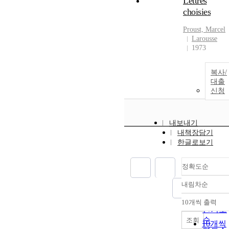
Lettres
choisies
Proust, Marcel
Larousse
1973
복사/
대출
신청
내보내기
내책장담기
한글로보기
정확도순
내림차순
정확도
순
10개씩 출력
내림차
인기도
순
조회
10개씩