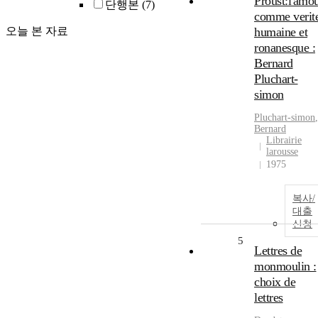
Proust:l'amo
단행본
(7)
comme verit
오늘 본 자료
humaine et
ronanesque :
Bernard
Pluchart-
simon
Pluchart
-
simon
,
Bernard
Librairie
larousse
1975
복사/
대출
신청
5
Lettres de
monmoulin :
choix de
lettres