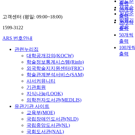
연도순
출력
제목순
20개씩
저자순
출력
고객센터 (평일: 09:00~18:00)
발행기
30개씩
관순
1599-3122
출력
50개씩
ARS 번호안내
출력
100개
관련누리집
출력
대학공개강의(KOCW)
학술정보통계시스템(Rinfo)
외국학술지지원센터(FRIC)
학술관계분석서비스(SAM)
사서커뮤니티
기관회원
지식나눔(LOOK)
의학전자도서관(MEDLIS)
유관기관 사이트
교육부(MOE)
국립장애인도서관(NLD)
국립중앙도서관(NL)
국회도서관(NAL)