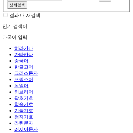
상세검색
결과 내 재검색
인기 검색어
다국어 입력
히라가나
가타카나
중국어
한글고어
그리스문자
프랑스어
독일어
히브리어
괄호기호
학술기호
기술기호
첨자기호
라틴문자
러시아문자