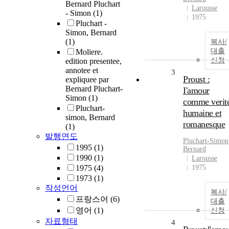
Bernard Pluchart
Larousse
- Simon
(1)
1975
Pluchart -
Simon, Bernard
(1)
복사/
대출
Moliere.
신청
edition presentee,
annotee et
3
Proust :
expliquee par
Bernard Pluchart-
I'amour
Simon
(1)
comme verit
Pluchart-
humaine et
simon, Bernard
romanesque
(1)
발행연도
Pluchart
-
Simon
1995
(1)
Bernard
1990
(1)
Larousse
1975
(4)
1975
1973
(1)
작성언어
복사/
프랑스어
(6)
대출
영어
(1)
신청
자료형태
4