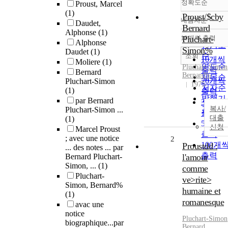
정확도순
Proust, Marcel
(1)
Proust/$cby
내림차순
Daudet,
정확도
Bernard
Alphonse
(1)
순
10개씩 출력
Pluchart-
내림차
Alphonse
인기도
Simon%
Daudet
(1)
순
조회
10개씩
Moliere
(1)
연도순
Pluchart
-
Simon
출력
Bernard
Bernard
%
제목순
20개씩
Pluchart-Simon
1975
저자순
(1)
출력
발행기
par Bernard
30개씩
관순
복사/
Pluchart-Simon ...
출력
대출
(1)
50개씩
신청
Marcel Proust
출력
; avec une notice
2
100개
Proustdd :
... des notes ... par
출력
Bernard Pluchart-
l'amour
Simon, ...
(1)
comme
Pluchart-
ve>rite>
Simon, Bernard%
humaine et
(1)
romanesque
avac une
notice
Pluchart
-
Simon
biographique...par
Bernard