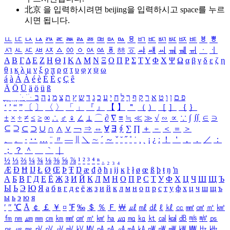
北京 을 입력하시려면
beijing
을 입력하시고 space를 누르
시면 됩니다.
ㅥ
ㅦ
ㅧ
ㅨ
ㅩ
ㅪ
ㅫ
ㅬ
ㅭ
ㅮ
ㅯ
ㅰ
ㅱ
ㅲ
ㅳ
ㅴ
ㅵ
ㅶ
ㅷ
ㅸ
ㅹ
ㅺ
ㅻ
ㅼ
ㅽ
ㅾ
ㅿ
ㆀ
ㆁ
ㆂ
ㆃ
ㆄ
ㆅ
ㆆ
ㆇ
ㆈ
ㆉ
ㆊ
ㆋ
ㆌ
ㆍ
ㆎ
Α
Β
Γ
Δ
Ε
Ζ
Η
Θ
Ι
Κ
Λ
Μ
Ν
Ξ
Ο
Π
Ρ
Σ
Τ
Υ
Φ
Χ
Ψ
Ω
α
β
γ
δ
ε
ζ
η
θ
ι
κ
λ
μ
ν
ξ
ο
π
ρ
σ
τ
υ
φ
χ
ψ
ω
á
à
Á
À
é
è
É
È
ç
Ç
ê
Ä
Ö
Ü
ä
ö
ü
ß
ְ
ֳ
ֲ
ֱ
ָ
ַ
ֵ
ֶ
ִ
ֹ
ּ
ֻ
ׂ
ׁ
ּ
ב
ה
נ
מ
צ
ת
ץ
ש
ד
ג
כ
ע
י
ח
ל
ך
ף
ק
ר
א
ט
ו
ן
ם
פ
‘
’
“
”
〔
〕
〈
〉
「
」
『
』
【
】
＂
（
）
［
］
｛
｝
±
×
÷
≠
≤
≥
∞
∴
♂
♀
∠
⊥
⌒
∂
∇
≡
≒
≪
≫
√
∽
∝
∵
∫
∬
∈
∋
⊆
⊇
⊂
⊃
∪
∩
∧
∨
￢
⇒
⇔
∀
∃
∮
∑
∏
＋
－
＜
＝
＞
、
。
·
‥
…
¨
〃
―
∥
＼
∼
´
～
ˇ
˘
˝
˚
˙
¸
˛
¡
¿
ː
！
＇
，
．
／
：
；
？
＾
＿
｀
｜
½
⅓
⅔
¼
¾
⅛
⅜
⅝
⅞
¹
²
³
⁴
ⁿ
₁
₂
₃
₄
Æ
Ð
Ħ
Ĳ
Ł
Ø
Œ
Þ
Ŧ
Ŋ
æ
đ
ð
ħ
ı
ĳ
ĸ
ŀ
ł
ø
œ
ß
þ
ŧ
ŋ
ŉ
А
Б
В
Г
Д
Е
Ё
Ж
З
И
Й
К
Л
М
Н
О
П
Р
С
Т
У
Ф
Х
Ц
Ч
Ш
Щ
Ъ
Ы
Ь
Э
Ю
Я
а
б
в
г
д
е
ё
ж
з
и
й
к
л
м
н
о
п
р
с
т
у
ф
х
ц
ч
ш
щ
ъ
ы
ь
э
ю
я
′
″
℃
Å
￠
￡
￥
¤
℉
‰
＄
％
Ｆ
￦
㎕
㎖
㎗
ℓ
㎘
㏄
㎣
㎤
㎥
㎦
㎙
㎚
㎛
㎜
㎝
㎞
㎟
㎠
㎡
㎢
㏊
㎍
㎎
㎏
㏏
㎈
㎉
㏈
㎧
㎨
㎰
㎱
㎲
㎳
㎴
㎵
㎶
㎷
㎸
㎹
㎀
㎁
㎂
㎃
㎄
㎺
㎻
㎽
㎾
㎿
㎐
㎑