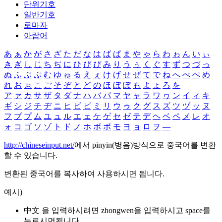
단위기호
일반기호
로마자
아랍어
あ
ぁ
か
が
さ
ざ
た
だ
な
は
ば
ぱ
ま
や
ゃ
ら
わ
ゎ
ん
い
ぃ
き
ぎ
し
じ
ち
ぢ
に
ひ
び
ぴ
み
り
う
ぅ
く
ぐ
す
ず
つ
づ
っ
ぬ
ふ
ぶ
ぷ
む
ゆ
ゅ
る
え
ぇ
け
げ
せ
ぜ
て
で
ね
へ
べ
ぺ
め
れ
お
ぉ
こ
ご
そ
ぞ
と
ど
の
ほ
ぼ
ぽ
も
よ
ょ
ろ
を
ア
ァ
カ
サ
ザ
タ
ダ
ナ
ハ
バ
パ
マ
ヤ
ャ
ラ
ワ
ヮ
ン
イ
ィ
キ
ギ
シ
ジ
チ
ヂ
ニ
ヒ
ビ
ピ
ミ
リ
ウ
ゥ
ク
グ
ス
ズ
ツ
ヅ
ッ
ヌ
フ
ブ
プ
ム
ユ
ュ
ル
エ
ェ
ケ
ゲ
セ
ゼ
テ
デ
ヘ
ベ
ペ
メ
レ
オ
ォ
コ
ゴ
ソ
ゾ
ト
ド
ノ
ホ
ボ
ポ
モ
ヨ
ョ
ロ
ヲ
―
http://chineseinput.net/
에서 pinyin(병음)방식으로 중국어를 변환
할 수 있습니다.
변환된 중국어를 복사하여 사용하시면 됩니다.
예시)
中文 을 입력하시려면
zhongwen
을 입력하시고 space를
누르시면됩니다.