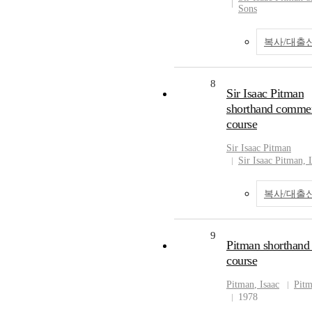
Sons
복사/대출
8
Sir Isaac Pitman
shorthand commer
course
Sir
Isaac
Pitman
Sir Isaac Pitman, 
복사/대출
9
Pitman shorthand
course
Pitman
,
Isaac
Pit
1978