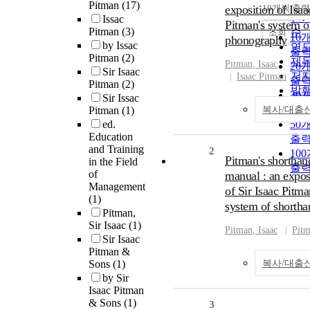
순
Pitman
(17)
exposition of Isaa
10개씩 출력
내
인
Issac
Pitman's system o
Pitman
(3)
순
조회
10
phonography
by Issac
연
출
Pitman
(2)
제
Pitman
,
Isaac
20
Sir Isaac
저
Isaac Pitman
1
출
Pitman
(2)
발
30
Sir Issac
관
출
Pitman
(1)
복사/대출
ed.
50
Education
출
and Training
2
10
Pitman's shorthan
in the Field
출
of
manual : an expos
Management
of Sir Isaac Pitma
(1)
system of shortha
Pitman,
Sir Isaac
(1)
Pitman
,
Isaac
Pit
Sir Isaac
Pitman &
Sons
(1)
복사/대출
by Sir
Isaac Pitman
& Sons
(1)
3