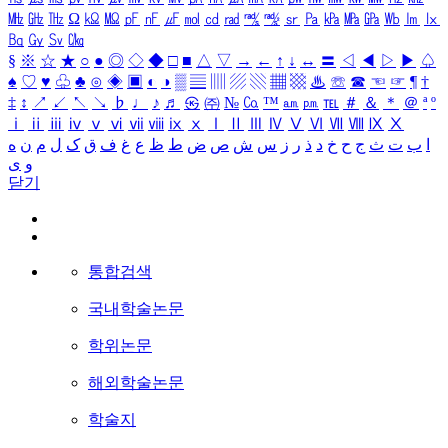
㎒
㎓
㎔
Ω
㏀
㏁
㎊
㎋
㎌
㏖
㏅
㎭
㎮
㎯
㏛
㎩
㎪
㎫
㎬
㏝
㏐
㏓
㏃
㏉
㏜
㏆
§
※
☆
★
○
●
◎
◇
◆
□
■
△
▽
→
←
↑
↓
↔
〓
◁
◀
▷
▶
♤
♠
♡
♥
♧
♣
⊙
◈
▣
◐
◑
▒
▤
▥
▨
▧
▦
▩
♨
☏
☎
☜
☞
¶
†
‡
↕
↗
↙
↖
↘
♭
♩
♪
♬
㉿
㈜
№
㏇
™
㏂
㏘
℡
＃
＆
＊
＠
ª
º
ⅰ
ⅱ
ⅲ
ⅳ
ⅴ
ⅵ
ⅶ
ⅷ
ⅸ
ⅹ
Ⅰ
Ⅱ
Ⅲ
Ⅳ
Ⅴ
Ⅵ
Ⅶ
Ⅷ
Ⅸ
Ⅹ
ا
ب
ت
ث
ج
ح
خ
د
ذ
ر
ز
س
ش
ص
ض
ط
ظ
ع
غ
ف
ق
ک
ل
م
ن
ه
و
ی
닫기
통합검색
국내학술논문
학위논문
해외학술논문
학술지