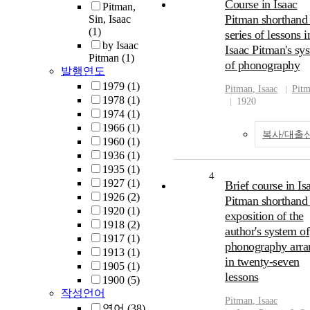
Course in Isaac
Pitman,
Pitman shorthand 
Sin, Isaac
(1)
series of lessons i
by Isaac
Isaac Pitman's sy
Pitman
(1)
of phonography
발행연도
1979
(1)
Pitman
,
Isaac
Pit
1978
(1)
1920
1974
(1)
1966
(1)
복사/대출
1960
(1)
1936
(1)
1935
(1)
4
1927
(1)
Brief course in Is
1926
(2)
Pitman shorthand 
1920
(1)
exposition of the
1918
(2)
author's system of
1917
(1)
phonography arra
1913
(1)
in twenty-seven
1905
(1)
lessons
1900
(5)
작성언어
Pitman
,
Isaac
영어
(38)