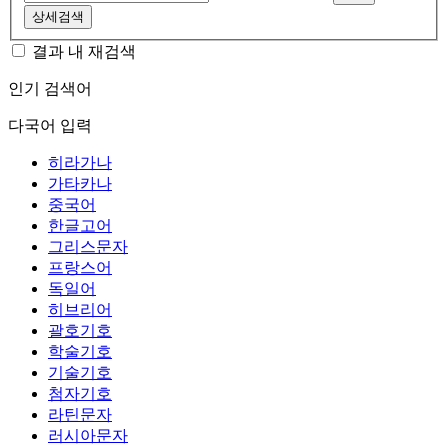
상세검색
결과 내 재검색
인기 검색어
다국어 입력
히라가나
가타카나
중국어
한글고어
그리스문자
프랑스어
독일어
히브리어
괄호기호
학술기호
기술기호
첨자기호
라틴문자
러시아문자