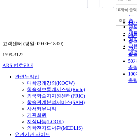
정
순
10개씩 출력
내
인
순
조회
10
연
출
제
20
저
출
고객센터 (평일: 09:00~18:00)
발
30
관
1599-3122
출
50
ARS 번호안내
출
10
관련누리집
출
대학공개강의(KOCW)
학술정보통계시스템(Rinfo)
외국학술지지원센터(FRIC)
학술관계분석서비스(SAM)
사서커뮤니티
기관회원
지식나눔(LOOK)
의학전자도서관(MEDLIS)
유관기관 사이트