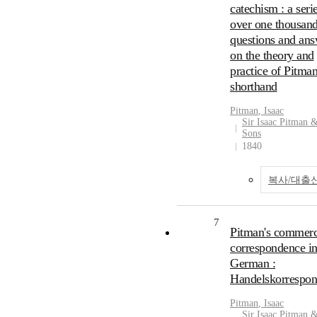
catechism : a seri
over one thousan
questions and ans
on the theory and
practice of Pitman
shorthand
Pitman
,
Isaac
Sir Isaac Pitman 
Sons
1840
복사/대출
7
Pitman's commerc
correspondence i
German :
Handelskorrespo
Pitman
,
Isaac
Sir Isaac Pitman 