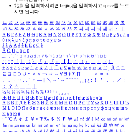
北京 을 입력하시려면
beijing
을 입력하시고 space를 누르
시면 됩니다.
ㅥ
ㅦ
ㅧ
ㅨ
ㅩ
ㅪ
ㅫ
ㅬ
ㅭ
ㅮ
ㅯ
ㅰ
ㅱ
ㅲ
ㅳ
ㅴ
ㅵ
ㅶ
ㅷ
ㅸ
ㅹ
ㅺ
ㅻ
ㅼ
ㅽ
ㅾ
ㅿ
ㆀ
ㆁ
ㆂ
ㆃ
ㆄ
ㆅ
ㆆ
ㆇ
ㆈ
ㆉ
ㆊ
ㆋ
ㆌ
ㆍ
ㆎ
Α
Β
Γ
Δ
Ε
Ζ
Η
Θ
Ι
Κ
Λ
Μ
Ν
Ξ
Ο
Π
Ρ
Σ
Τ
Υ
Φ
Χ
Ψ
Ω
α
β
γ
δ
ε
ζ
η
θ
ι
κ
λ
μ
ν
ξ
ο
π
ρ
σ
τ
υ
φ
χ
ψ
ω
á
à
Á
À
é
è
É
È
ç
Ç
ê
Ä
Ö
Ü
ä
ö
ü
ß
ְ
ֳ
ֲ
ֱ
ָ
ַ
ֵ
ֶ
ִ
ֹ
ּ
ֻ
ׂ
ׁ
ּ
ב
ה
נ
מ
צ
ת
ץ
ש
ד
ג
כ
ע
י
ח
ל
ך
ף
ק
ר
א
ט
ו
ן
ם
פ
‘
’
“
”
〔
〕
〈
〉
「
」
『
』
【
】
＂
（
）
［
］
｛
｝
±
×
÷
≠
≤
≥
∞
∴
♂
♀
∠
⊥
⌒
∂
∇
≡
≒
≪
≫
√
∽
∝
∵
∫
∬
∈
∋
⊆
⊇
⊂
⊃
∪
∩
∧
∨
￢
⇒
⇔
∀
∃
∮
∑
∏
＋
－
＜
＝
＞
、
。
·
‥
…
¨
〃
―
∥
＼
∼
´
～
ˇ
˘
˝
˚
˙
¸
˛
¡
¿
ː
！
＇
，
．
／
：
；
？
＾
＿
｀
｜
½
⅓
⅔
¼
¾
⅛
⅜
⅝
⅞
¹
²
³
⁴
ⁿ
₁
₂
₃
₄
Æ
Ð
Ħ
Ĳ
Ł
Ø
Œ
Þ
Ŧ
Ŋ
æ
đ
ð
ħ
ı
ĳ
ĸ
ŀ
ł
ø
œ
ß
þ
ŧ
ŋ
ŉ
А
Б
В
Г
Д
Е
Ё
Ж
З
И
Й
К
Л
М
Н
О
П
Р
С
Т
У
Ф
Х
Ц
Ч
Ш
Щ
Ъ
Ы
Ь
Э
Ю
Я
а
б
в
г
д
е
ё
ж
з
и
й
к
л
м
н
о
п
р
с
т
у
ф
х
ц
ч
ш
щ
ъ
ы
ь
э
ю
я
′
″
℃
Å
￠
￡
￥
¤
℉
‰
＄
％
Ｆ
￦
㎕
㎖
㎗
ℓ
㎘
㏄
㎣
㎤
㎥
㎦
㎙
㎚
㎛
㎜
㎝
㎞
㎟
㎠
㎡
㎢
㏊
㎍
㎎
㎏
㏏
㎈
㎉
㏈
㎧
㎨
㎰
㎱
㎲
㎳
㎴
㎵
㎶
㎷
㎸
㎹
㎀
㎁
㎂
㎃
㎄
㎺
㎻
㎽
㎾
㎿
㎐
㎑