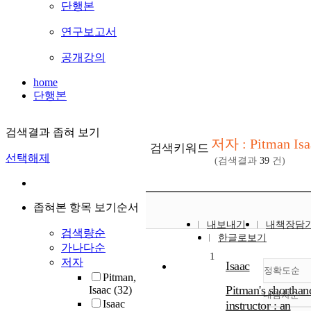
단행본
연구보고서
공개강의
home
단행본
검색결과 좁혀 보기
저자 : Pitman Isa
검색키워드
선택해제
(검색결과
39
건)
좁혀본 항목 보기순서
내보내기
내책장담
검색량순
한글로보기
가나다순
1
저자
Isaac
정확도순
Pitman,
Pitman's shorthan
Isaac
(32)
내림차순
정
Isaac
instructor : an