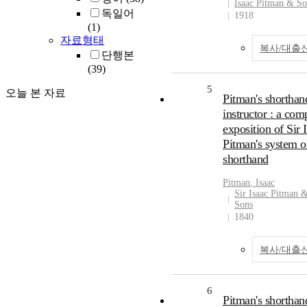
Isaac Pitman & So
독일어
1918
(1)
자료형태
복사/대출
단행본
(39)
5
오늘 본 자료
Pitman's shorthan
instructor : a com
exposition of Sir 
Pitman's system o
shorthand
Pitman
,
Isaac
Sir Isaac Pitman 
Sons
1840
복사/대출
6
Pitman's shorthan