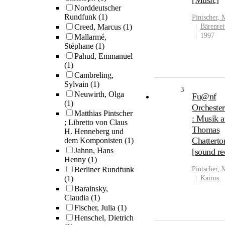
[Music]
Norddeutscher
Rundfunk
(1)
Pintscher
,
M
Creed, Marcus
(1)
Bärenrei
1997
Mallarmé,
Stéphane
(1)
Pahud, Emmanuel
(1)
Cambreling,
Sylvain
(1)
3
Neuwirth, Olga
Fu@nf
(1)
Orcheste
Matthias Pintscher
: Musik a
; Libretto von Claus
Thomas
H. Henneberg und
Chatterto
dem Komponisten
(1)
Jahnn, Hans
[sound re
Henny
(1)
Berliner Rundfunk
Pintscher
,
M
(1)
Kairos
Barainsky,
Claudia
(1)
Fischer, Julia
(1)
Henschel, Dietrich