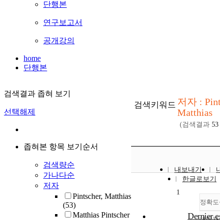
단행본
연구보고서
공개강의
home
단행본
검색결과 좁혀 보기
저자 : Pint
검색키워드
Matthias
선택해제
(검색결과
53
좁혀본 항목 보기순서
검색량순
내보내기
가나다순
한글로보기
저자
1
Pintscher, Matthias
정확도
(53)
Matthias Pintscher
Dernier e
내림차