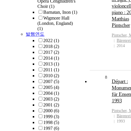
Opera Cenghildren's
violoncel
Choir
(1)
piano : 20
Barnatan, Inon
(1)
Wigmore Hall
Matthias
(London, England)
Pintscher
(1)
발행연도
Pintscher
,
M
2022
(1)
Bärenrei
2014
2018
(2)
2017
(2)
2014
(1)
2013
(1)
2011
(1)
2010
(2)
8
Départ :
2007
(5)
2005
(4)
Monument
2004
(1)
für Ense
2003
(2)
1993
2001
(2)
2000
(6)
Pintscher
,
M
Bärenrei
1999
(3)
1993
1998
(5)
1997
(6)