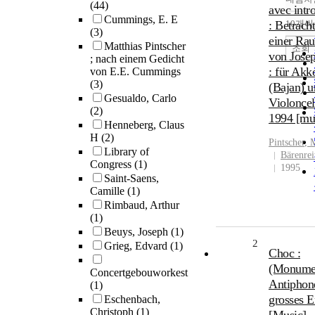
(44)
avec intr
Cummings, E. E
: Betrach
10개씩
(3)
einer Rau
Matthias Pintscher
조회
von Jose
; nach einem Gedicht
: für Ak
von E.E. Cummings
(3)
(Bajan) u
Gesualdo, Carlo
Violoncel
(2)
1994 [mu
Henneberg, Claus
H
(2)
Pintscher
,
M
Library of
Bärenrei
Congress
(1)
1995
Saint-Saens,
Camille
(1)
Rimbaud, Arthur
(1)
Beuys, Joseph
(1)
2
Grieg, Edvard
(1)
Choc :
(Monume
Concertgebouworkest
Antiphon
(1)
grosses 
Eschenbach,
Christoph
(1)