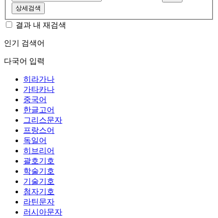
상세검색
결과 내 재검색
인기 검색어
다국어 입력
히라가나
가타카나
중국어
한글고어
그리스문자
프랑스어
독일어
히브리어
괄호기호
학술기호
기술기호
첨자기호
라틴문자
러시아문자