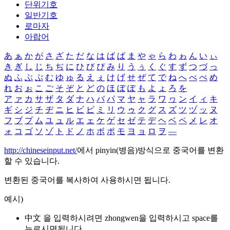
단위기호
일반기호
로마자
아랍어
あ
ぁ
か
が
さ
ざ
た
だ
な
は
ば
ぱ
ま
や
ゃ
ら
わ
ゎ
ん
い
ぃ
き
ぎ
し
じ
ち
ぢ
に
ひ
び
ぴ
み
り
う
ぅ
く
ぐ
す
ず
つ
づ
っ
ぬ
ふ
ぶ
ぷ
む
ゆ
ゅ
る
え
ぇ
け
げ
せ
ぜ
て
で
ね
へ
べ
ぺ
め
れ
お
ぉ
こ
ご
そ
ぞ
と
ど
の
ほ
ぼ
ぽ
も
よ
ょ
ろ
を
ア
ァ
カ
サ
ザ
タ
ダ
ナ
ハ
バ
パ
マ
ヤ
ャ
ラ
ワ
ヮ
ン
イ
ィ
キ
ギ
シ
ジ
チ
ヂ
ニ
ヒ
ビ
ピ
ミ
リ
ウ
ゥ
ク
グ
ス
ズ
ツ
ヅ
ッ
ヌ
フ
ブ
プ
ム
ユ
ュ
ル
エ
ェ
ケ
ゲ
セ
ゼ
テ
デ
ヘ
ベ
ペ
メ
レ
オ
ォ
コ
ゴ
ソ
ゾ
ト
ド
ノ
ホ
ボ
ポ
モ
ヨ
ョ
ロ
ヲ
―
http://chineseinput.net/
에서 pinyin(병음)방식으로 중국어를 변환
할 수 있습니다.
변환된 중국어를 복사하여 사용하시면 됩니다.
예시)
中文 을 입력하시려면
zhongwen
을 입력하시고 space를
누르시면됩니다.