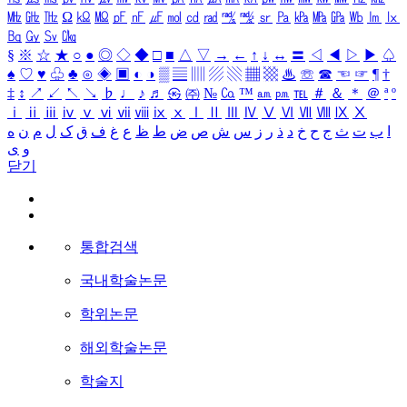
㎒
㎓
㎔
Ω
㏀
㏁
㎊
㎋
㎌
㏖
㏅
㎭
㎮
㎯
㏛
㎩
㎪
㎫
㎬
㏝
㏐
㏓
㏃
㏉
㏜
㏆
§
※
☆
★
○
●
◎
◇
◆
□
■
△
▽
→
←
↑
↓
↔
〓
◁
◀
▷
▶
♤
♠
♡
♥
♧
♣
⊙
◈
▣
◐
◑
▒
▤
▥
▨
▧
▦
▩
♨
☏
☎
☜
☞
¶
†
‡
↕
↗
↙
↖
↘
♭
♩
♪
♬
㉿
㈜
№
㏇
™
㏂
㏘
℡
＃
＆
＊
＠
ª
º
ⅰ
ⅱ
ⅲ
ⅳ
ⅴ
ⅵ
ⅶ
ⅷ
ⅸ
ⅹ
Ⅰ
Ⅱ
Ⅲ
Ⅳ
Ⅴ
Ⅵ
Ⅶ
Ⅷ
Ⅸ
Ⅹ
ا
ب
ت
ث
ج
ح
خ
د
ذ
ر
ز
س
ش
ص
ض
ط
ظ
ع
غ
ف
ق
ک
ل
م
ن
ه
و
ی
닫기
통합검색
국내학술논문
학위논문
해외학술논문
학술지