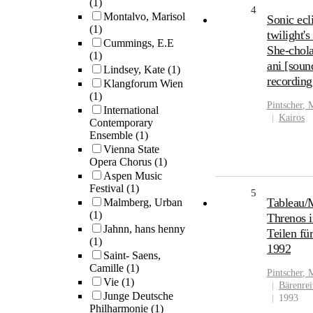
(1)
4
Montalvo, Marisol
Sonic ecl
(1)
twilight's
Cummings, E.E
She-chola
(1)
ani [soun
Lindsey, Kate
(1)
recording
Klangforum Wien
(1)
Pintscher
,
M
International
Kairos
Contemporary
Ensemble
(1)
Vienna State
Opera Chorus
(1)
Aspen Music
Festival
(1)
5
Tableau/M
Malmberg, Urban
(1)
Threnos i
Jahnn, hans henny
Teilen fü
(1)
1992
Saint- Saens,
Camille
(1)
Pintscher
,
M
Vie
(1)
Bärenrei
Junge Deutsche
1993
Philharmonie
(1)