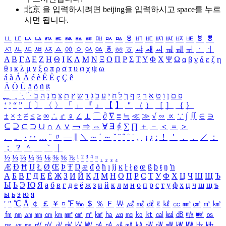
北京 을 입력하시려면
beijing
을 입력하시고 space를 누르
시면 됩니다.
ㅥ
ㅦ
ㅧ
ㅨ
ㅩ
ㅪ
ㅫ
ㅬ
ㅭ
ㅮ
ㅯ
ㅰ
ㅱ
ㅲ
ㅳ
ㅴ
ㅵ
ㅶ
ㅷ
ㅸ
ㅹ
ㅺ
ㅻ
ㅼ
ㅽ
ㅾ
ㅿ
ㆀ
ㆁ
ㆂ
ㆃ
ㆄ
ㆅ
ㆆ
ㆇ
ㆈ
ㆉ
ㆊ
ㆋ
ㆌ
ㆍ
ㆎ
Α
Β
Γ
Δ
Ε
Ζ
Η
Θ
Ι
Κ
Λ
Μ
Ν
Ξ
Ο
Π
Ρ
Σ
Τ
Υ
Φ
Χ
Ψ
Ω
α
β
γ
δ
ε
ζ
η
θ
ι
κ
λ
μ
ν
ξ
ο
π
ρ
σ
τ
υ
φ
χ
ψ
ω
á
à
Á
À
é
è
É
È
ç
Ç
ê
Ä
Ö
Ü
ä
ö
ü
ß
ְ
ֳ
ֲ
ֱ
ָ
ַ
ֵ
ֶ
ִ
ֹ
ּ
ֻ
ׂ
ׁ
ּ
ב
ה
נ
מ
צ
ת
ץ
ש
ד
ג
כ
ע
י
ח
ל
ך
ף
ק
ר
א
ט
ו
ן
ם
פ
‘
’
“
”
〔
〕
〈
〉
「
」
『
』
【
】
＂
（
）
［
］
｛
｝
±
×
÷
≠
≤
≥
∞
∴
♂
♀
∠
⊥
⌒
∂
∇
≡
≒
≪
≫
√
∽
∝
∵
∫
∬
∈
∋
⊆
⊇
⊂
⊃
∪
∩
∧
∨
￢
⇒
⇔
∀
∃
∮
∑
∏
＋
－
＜
＝
＞
、
。
·
‥
…
¨
〃
―
∥
＼
∼
´
～
ˇ
˘
˝
˚
˙
¸
˛
¡
¿
ː
！
＇
，
．
／
：
；
？
＾
＿
｀
｜
½
⅓
⅔
¼
¾
⅛
⅜
⅝
⅞
¹
²
³
⁴
ⁿ
₁
₂
₃
₄
Æ
Ð
Ħ
Ĳ
Ł
Ø
Œ
Þ
Ŧ
Ŋ
æ
đ
ð
ħ
ı
ĳ
ĸ
ŀ
ł
ø
œ
ß
þ
ŧ
ŋ
ŉ
А
Б
В
Г
Д
Е
Ё
Ж
З
И
Й
К
Л
М
Н
О
П
Р
С
Т
У
Ф
Х
Ц
Ч
Ш
Щ
Ъ
Ы
Ь
Э
Ю
Я
а
б
в
г
д
е
ё
ж
з
и
й
к
л
м
н
о
п
р
с
т
у
ф
х
ц
ч
ш
щ
ъ
ы
ь
э
ю
я
′
″
℃
Å
￠
￡
￥
¤
℉
‰
＄
％
Ｆ
￦
㎕
㎖
㎗
ℓ
㎘
㏄
㎣
㎤
㎥
㎦
㎙
㎚
㎛
㎜
㎝
㎞
㎟
㎠
㎡
㎢
㏊
㎍
㎎
㎏
㏏
㎈
㎉
㏈
㎧
㎨
㎰
㎱
㎲
㎳
㎴
㎵
㎶
㎷
㎸
㎹
㎀
㎁
㎂
㎃
㎄
㎺
㎻
㎽
㎾
㎿
㎐
㎑