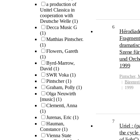
a production of
Unitel Classica in
cooperation with
Deutsche Welle
(1)
6
Decca Music G
Hérodiad
(1)
Fragment
Matthias Pintscher.
dramatis
(1)
Flowers, Gareth
Szene für
(1)
und Orche
Byrd-Marrow,
1999
David
(1)
SWR Voka
(1)
Pintscher
,
M
Pintscher
(1)
Bärenrei
Graham, Polly
(1)
1999
Olga Neuwirth
[music]
(1)
Clementi, Anna
(1)
Jurenas, Eric
(1)
7
Hauman,
Uriel : (pa
Constance
(1)
the cycle 
Vienna State
of light") 