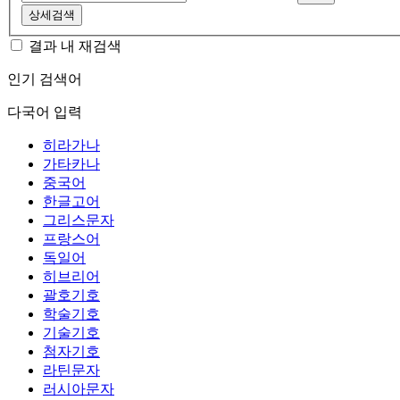
상세검색
결과 내 재검색
인기 검색어
다국어 입력
히라가나
가타카나
중국어
한글고어
그리스문자
프랑스어
독일어
히브리어
괄호기호
학술기호
기술기호
첨자기호
라틴문자
러시아문자