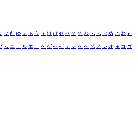
ぶ
ぷ
む
ゆ
ゅ
る
え
ぇ
け
げ
せ
ぜ
て
で
ね
へ
べ
ぺ
め
れ
お
ぉ
プ
ム
ユ
ュ
ル
エ
ェ
ケ
ゲ
セ
ゼ
テ
デ
ヘ
ベ
ペ
メ
レ
オ
ォ
コ
ゴ