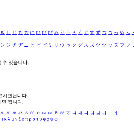
ぎ
し
じ
ち
ぢ
に
ひ
び
ぴ
み
り
う
ぅ
く
ぐ
す
ず
つ
づ
っ
ぬ
ふ
シ
ジ
チ
ヂ
ニ
ヒ
ビ
ピ
ミ
リ
ウ
ゥ
ク
グ
ス
ズ
ツ
ヅ
ッ
ヌ
フ
ブ
할 수 있습니다.
누르시면됩니다.
시면 됩니다.
ㅻ
ㅼ
ㅽ
ㅾ
ㅿ
ㆀ
ㆁ
ㆂ
ㆃ
ㆄ
ㆅ
ㆆ
ㆇ
ㆈ
ㆉ
ㆊ
ㆋ
ㆌ
ㆍ
ㆎ
θ
ι
κ
λ
μ
ν
ξ
ο
π
ρ
σ
τ
υ
φ
χ
ψ
ω