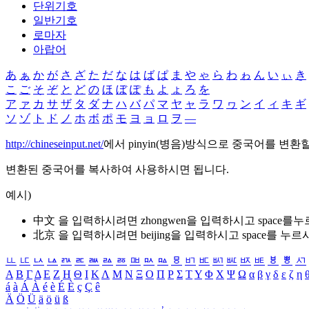
단위기호
일반기호
로마자
아랍어
あ
ぁ
か
が
さ
ざ
た
だ
な
は
ば
ぱ
ま
や
ゃ
ら
わ
ゎ
ん
い
ぃ
き
こ
ご
そ
ぞ
と
ど
の
ほ
ぼ
ぽ
も
よ
ょ
ろ
を
ア
ァ
カ
サ
ザ
タ
ダ
ナ
ハ
バ
パ
マ
ヤ
ャ
ラ
ワ
ヮ
ン
イ
ィ
キ
ギ
ソ
ゾ
ト
ド
ノ
ホ
ボ
ポ
モ
ヨ
ョ
ロ
ヲ
―
http://chineseinput.net/
에서 pinyin(병음)방식으로 중국어를 변환
변환된 중국어를 복사하여 사용하시면 됩니다.
예시)
中文 을 입력하시려면
zhongwen
을 입력하시고 space를
北京 을 입력하시려면
beijing
을 입력하시고 space를 누르
ㅥ
ㅦ
ㅧ
ㅨ
ㅩ
ㅪ
ㅫ
ㅬ
ㅭ
ㅮ
ㅯ
ㅰ
ㅱ
ㅲ
ㅳ
ㅴ
ㅵ
ㅶ
ㅷ
ㅸ
ㅹ
ㅺ
Α
Β
Γ
Δ
Ε
Ζ
Η
Θ
Ι
Κ
Λ
Μ
Ν
Ξ
Ο
Π
Ρ
Σ
Τ
Υ
Φ
Χ
Ψ
Ω
α
β
γ
δ
ε
ζ
η
á
à
Á
À
é
è
É
È
ç
Ç
ê
Ä
Ö
Ü
ä
ö
ü
ß