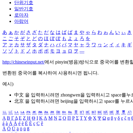
단위기호
일반기호
로마자
아랍어
あ
ぁ
か
が
さ
ざ
た
だ
な
は
ば
ぱ
ま
や
ゃ
ら
わ
ゎ
ん
い
ぃ
き
こ
ご
そ
ぞ
と
ど
の
ほ
ぼ
ぽ
も
よ
ょ
ろ
を
ア
ァ
カ
サ
ザ
タ
ダ
ナ
ハ
バ
パ
マ
ヤ
ャ
ラ
ワ
ヮ
ン
イ
ィ
キ
ギ
ソ
ゾ
ト
ド
ノ
ホ
ボ
ポ
モ
ヨ
ョ
ロ
ヲ
―
http://chineseinput.net/
에서 pinyin(병음)방식으로 중국어를 변환
변환된 중국어를 복사하여 사용하시면 됩니다.
예시)
中文 을 입력하시려면
zhongwen
을 입력하시고 space를
北京 을 입력하시려면
beijing
을 입력하시고 space를 누르
ㅥ
ㅦ
ㅧ
ㅨ
ㅩ
ㅪ
ㅫ
ㅬ
ㅭ
ㅮ
ㅯ
ㅰ
ㅱ
ㅲ
ㅳ
ㅴ
ㅵ
ㅶ
ㅷ
ㅸ
ㅹ
ㅺ
Α
Β
Γ
Δ
Ε
Ζ
Η
Θ
Ι
Κ
Λ
Μ
Ν
Ξ
Ο
Π
Ρ
Σ
Τ
Υ
Φ
Χ
Ψ
Ω
α
β
γ
δ
ε
ζ
η
á
à
Á
À
é
è
É
È
ç
Ç
ê
Ä
Ö
Ü
ä
ö
ü
ß