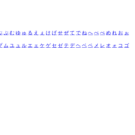
ぶ
ぷ
む
ゆ
ゅ
る
え
ぇ
け
げ
せ
ぜ
て
で
ね
へ
べ
ぺ
め
れ
お
ぉ
プ
ム
ユ
ュ
ル
エ
ェ
ケ
ゲ
セ
ゼ
テ
デ
ヘ
ベ
ペ
メ
レ
オ
ォ
コ
ゴ