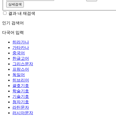
상세검색
결과 내 재검색
인기 검색어
다국어 입력
히라가나
가타카나
중국어
한글고어
그리스문자
프랑스어
독일어
히브리어
괄호기호
학술기호
기술기호
첨자기호
라틴문자
러시아문자