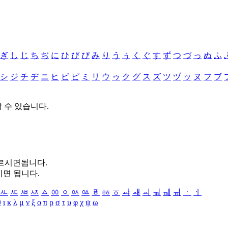
ぎ
し
じ
ち
ぢ
に
ひ
び
ぴ
み
り
う
ぅ
く
ぐ
す
ず
つ
づ
っ
ぬ
ふ
シ
ジ
チ
ヂ
ニ
ヒ
ビ
ピ
ミ
リ
ウ
ゥ
ク
グ
ス
ズ
ツ
ヅ
ッ
ヌ
フ
ブ
할 수 있습니다.
누르시면됩니다.
시면 됩니다.
ㅻ
ㅼ
ㅽ
ㅾ
ㅿ
ㆀ
ㆁ
ㆂ
ㆃ
ㆄ
ㆅ
ㆆ
ㆇ
ㆈ
ㆉ
ㆊ
ㆋ
ㆌ
ㆍ
ㆎ
θ
ι
κ
λ
μ
ν
ξ
ο
π
ρ
σ
τ
υ
φ
χ
ψ
ω