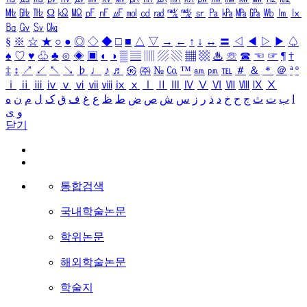
㎒
㎓
㎔
Ω
㏀
㏁
㎊
㎋
㎌
㏖
㏅
㎭
㎮
㎯
㏛
㎩
㎪
㎫
㎬
㏝
㏐
㏓
㏃
㏉
㏜
㏆
§
※
☆
★
○
●
◎
◇
◆
□
■
△
▽
→
←
↑
↓
↔
〓
◁
◀
▷
▶
♤
♠
♡
♥
♧
♣
⊙
◈
▣
◐
◑
▒
▤
▥
▨
▧
▦
▩
♨
☏
☎
☜
☞
¶
†
‡
↕
↗
↙
↖
↘
♭
♩
♪
♬
㉿
㈜
№
㏇
™
㏂
㏘
℡
＃
＆
＊
＠
ª
º
ⅰ
ⅱ
ⅲ
ⅳ
ⅴ
ⅵ
ⅶ
ⅷ
ⅸ
ⅹ
Ⅰ
Ⅱ
Ⅲ
Ⅳ
Ⅴ
Ⅵ
Ⅶ
Ⅷ
Ⅸ
Ⅹ
ا
ب
ت
ث
ج
ح
خ
د
ذ
ر
ز
س
ش
ص
ض
ط
ظ
ع
غ
ف
ق
ک
ل
م
ن
ه
و
ی
닫기
통합검색
국내학술논문
학위논문
해외학술논문
학술지