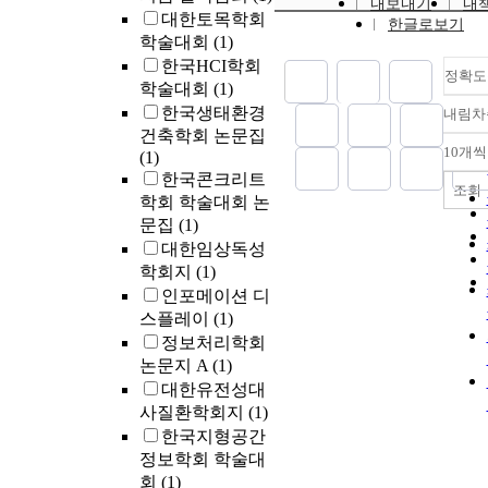
내보내기
내
cylinders, the 
thienopyridine
대한토목학회
한글로보기
transfer rates a
clopidogrel is
학술대회
(1)
increased. The
to be a safe alt
한국HCI학회
effects are dis
정확도
ticlopidine bec
학술대회
(1)
the distance of
decreased inci
한국생태환경
내림차
Also, the wall 
hematological
건축학회 논문집
the heat transfe
effects. Howev
10개씩
(1)
differently de
hematological 
한국콘크리트
the cylinder an
effects can oc
조회
학회 학술대회 논
be fatal. In thi
문집
(1)
year-old man 
대한임상독성
of dyspnea an
학회지
(1)
generalized e
인포메이션 디
had been taki
clopidogrel aft
스플레이
(1)
coronary angio
정보처리학회
laboratory fin
논문지 A
(1)
showed acute r
대한유전성대
failure, micro
사질환학회지
(1)
hemolytic ane
한국지형공간
thrombocytope
정보학회 학술대
were consisten
회
(1)