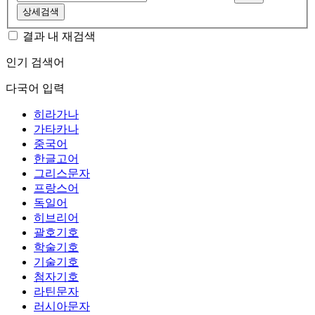
상세검색
결과 내 재검색
인기 검색어
다국어 입력
히라가나
가타카나
중국어
한글고어
그리스문자
프랑스어
독일어
히브리어
괄호기호
학술기호
기술기호
첨자기호
라틴문자
러시아문자