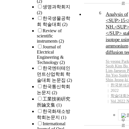
(2)
profiles of S
were 1.89%. H
생명과학회지
between 13 typ
asbestos was n
(2)
6
Analysis of
showed distinc
in the Slate co
한국생물공학
<SUP>15<
differences. Th
rain gutter, wh
회 학술대회
(2)
methods will be
NH₄<SUP>
constructed on 
Review of
monitoring an
</SUP> sta
roof. Asbestos 
scientific
evaluating Bif
isotope usi
content was the
instruments
(2)
spp. in human 
2.89% in the sl
ammonium
Journal of
microbial popu
rain gutter inst
diffusion t
Electrical
1976, followe
Engineering &
Si-yeong
Park
Technology
(2)
in 1953. From 
Seob Kim
,
Bo
한국엔터테인
results, it is n
Lim
,
Jaeseon
P
먼트산업학회 학
minimize seco
Jin Yoo
,
Sunk
damage as asbe
술대회 논문집
(2)
Shin
,
Jeong-ki
한국분석
released from s
한국통신학회
2022
houses to the 
논문지
(2)
학술대회
atmosphere or 
工業技術硏究
Vol.2022 N
from slate roof
所論文集
(1)
rainwater may 
한국화재소방
pollution and 
학회논문지
(1)
affect residents
International
Although cove
Journal of Oral