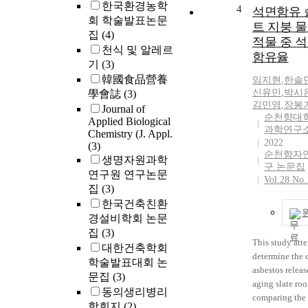
하여 제작을 
한국환경농학
designed and f
4
석면함유 
그 결과 B. long
회 학술발표논문
by using sputt
트 지붕 
bifidum, B. ad
tungsten elect
집
(4)
적물 중 
3종류의 종에
the ICCD(Inten
천식 및 알레르
함유율
적으로 band
Charged Coup
기
(3)
것을 확인할 
Device) and
韓國食品營養
임지현
,
한솔
다. 본 실험에서
monochromato
신유민
,
박시
學會誌
(3)
PAGE와 PC
used in order t
김민영
,
장봉
Journal of
균주 동정법으
the discharge 
순천향대
Applied Biological
고 정확하게
distribution an
과학연구
Chemistry (J. Appl.
Bifidobacte
2022
measure the si
(3)
순천향자
할 수 있었으며
intensity. As a 
생명자원과학
구 논문집
제조나 의약품
emission light
연구원 연구논문
Vol.28 No.
산업적으로 이
electrode was 
집
(3)
있을 것이다 (Mi
almost uniform
한국건축친환
1984). Bifidob
wide waveleng
경설비학회 논문
a Gram-positiv
and the discha
집
(3)
anaerobic bac
distribution an
This study att
대한건축학회
which is able 
signal intensi
determine the 
학술발표대회 논
cellular shape
quite a unifor
asbestos releas
문집
(3)
nutritional co
distribution. T
aging slate roo
동의생리병리
and dominant s
emission light
comparing the 
학회지
(2)
intestinal micr