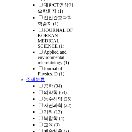
hemolytic ure
대한CT영상기
syndrome (HUS
술학회지
(1)
discontinuing
전인간호과학
clopidogrel an
학술지
(1)
undergoing pl
JOURNAL OF
exchange, he r
KOREAN
fully. To our 
MEDICAL
this is the firs
SCIENCE
(1)
case of clopido
Applied and
induced HUS i
environmental
(Korean J Med
microbiology
(1)
2011;80:S253
Journal of
Physics. D
(1)
주제분류
공학
(94)
의약학
(63)
농수해양
(25)
자연과학
(22)
기타
(13)
복합학
(4)
교육
(3)
예술체육
(2)