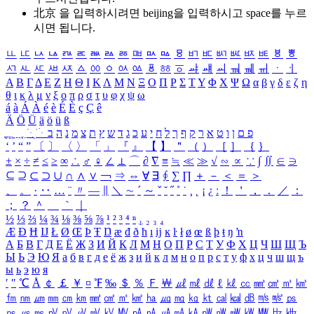
北京 을 입력하시려면
beijing
을 입력하시고 space를 누르
시면 됩니다.
ㅥ
ㅦ
ㅧ
ㅨ
ㅩ
ㅪ
ㅫ
ㅬ
ㅭ
ㅮ
ㅯ
ㅰ
ㅱ
ㅲ
ㅳ
ㅴ
ㅵ
ㅶ
ㅷ
ㅸ
ㅹ
ㅺ
ㅻ
ㅼ
ㅽ
ㅾ
ㅿ
ㆀ
ㆁ
ㆂ
ㆃ
ㆄ
ㆅ
ㆆ
ㆇ
ㆈ
ㆉ
ㆊ
ㆋ
ㆌ
ㆍ
ㆎ
Α
Β
Γ
Δ
Ε
Ζ
Η
Θ
Ι
Κ
Λ
Μ
Ν
Ξ
Ο
Π
Ρ
Σ
Τ
Υ
Φ
Χ
Ψ
Ω
α
β
γ
δ
ε
ζ
η
θ
ι
κ
λ
μ
ν
ξ
ο
π
ρ
σ
τ
υ
φ
χ
ψ
ω
á
à
Á
À
é
è
É
È
ç
Ç
ê
Ä
Ö
Ü
ä
ö
ü
ß
ְ
ֳ
ֲ
ֱ
ָ
ַ
ֵ
ֶ
ִ
ֹ
ּ
ֻ
ׂ
ׁ
ּ
ב
ה
נ
מ
צ
ת
ץ
ש
ד
ג
כ
ע
י
ח
ל
ך
ף
ק
ר
א
ט
ו
ן
ם
פ
‘
’
“
”
〔
〕
〈
〉
「
」
『
』
【
】
＂
（
）
［
］
｛
｝
±
×
÷
≠
≤
≥
∞
∴
♂
♀
∠
⊥
⌒
∂
∇
≡
≒
≪
≫
√
∽
∝
∵
∫
∬
∈
∋
⊆
⊇
⊂
⊃
∪
∩
∧
∨
￢
⇒
⇔
∀
∃
∮
∑
∏
＋
－
＜
＝
＞
、
。
·
‥
…
¨
〃
―
∥
＼
∼
´
～
ˇ
˘
˝
˚
˙
¸
˛
¡
¿
ː
！
＇
，
．
／
：
；
？
＾
＿
｀
｜
½
⅓
⅔
¼
¾
⅛
⅜
⅝
⅞
¹
²
³
⁴
ⁿ
₁
₂
₃
₄
Æ
Ð
Ħ
Ĳ
Ł
Ø
Œ
Þ
Ŧ
Ŋ
æ
đ
ð
ħ
ı
ĳ
ĸ
ŀ
ł
ø
œ
ß
þ
ŧ
ŋ
ŉ
А
Б
В
Г
Д
Е
Ё
Ж
З
И
Й
К
Л
М
Н
О
П
Р
С
Т
У
Ф
Х
Ц
Ч
Ш
Щ
Ъ
Ы
Ь
Э
Ю
Я
а
б
в
г
д
е
ё
ж
з
и
й
к
л
м
н
о
п
р
с
т
у
ф
х
ц
ч
ш
щ
ъ
ы
ь
э
ю
я
′
″
℃
Å
￠
￡
￥
¤
℉
‰
＄
％
Ｆ
￦
㎕
㎖
㎗
ℓ
㎘
㏄
㎣
㎤
㎥
㎦
㎙
㎚
㎛
㎜
㎝
㎞
㎟
㎠
㎡
㎢
㏊
㎍
㎎
㎏
㏏
㎈
㎉
㏈
㎧
㎨
㎰
㎱
㎲
㎳
㎴
㎵
㎶
㎷
㎸
㎹
㎀
㎁
㎂
㎃
㎄
㎺
㎻
㎽
㎾
㎿
㎐
㎑