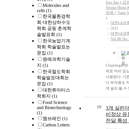
Soo Jun )
,
김영
of 1 ㎍ C. Anal
Molecules and
Yeong
Hoon K
conditions (rea
cells
(1)
양욱 ( Yang 
reagent concen
한국물환경학
)
were optimized
회·대한상하수도
대한내과
samples, so tha
학회 공동 춘계학
2011
method can han
대한내과
술발표회
(1)
types of envir
Vol.80 No
한국농업기계
TOC samples. 
학회 학술발표논
evaluate a succ
문집
(1)
method develop
원예과학기술
study, two inte
지
(1)
Clopidogre
standards, IA
제로 여러 임
한국철도학회
(δ<sup>13</s
사용된다. 기
학술발표대회논
-27.7‰) and 
다 부작용도 
문집
(1)
(δ<sup>13</s
게 널리 쓸 수 
대한류마티스
-5.7‰) were us
제가 드물게는
학회지
(1)
Measured their
심각한 합병증
δ<sup>13</sup
Food Science
수 있다. 이에
10
and Biotechnology
3개 실린
were -27.7 ± 
러한 합병증을
(1)
(n=100) for I
비정상 유
주의 해야 한다
멤브레인
(1)
and -5.7 ± 0.4
전달 특성
은 급성 관상
Carbon Letters
for IAEA-CO-8
이 있었던 47