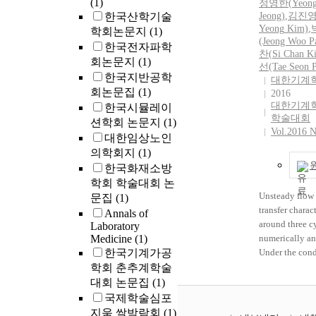
(1)
정영한(
Yeon
respectively, i
자에서 이와 
한국산학기술
Jeong)
,
김진영(
agreement wit
을 경험하였고,
Yeong
Kim)
,
학회논문지
(1)
recommended 
단 및 치료적
(Jeong Woo
P
한국전자파학
within the erro
찬(
Si
Chan K
등으로 호전되
method develop
회논문지
(1)
선(Tae Seon
를 1예 경험
study will help
한국지반공학
대한기계
헌고찰과 함께
studying carbo
회논문집
(1)
2016
바이다. Thienop
and tracing sou
대한기계
한국시뮬레이
are antiplatele
TOC in the aqu
학술대회
션학회 논문지
(1)
used in post-
environment.
Vol.2016 
대한임상노인
percutaneous 
의학회지
(1)
angioplasty pa
한국화재소방
patients with a
학회 학술대회 논
coronary synd
Unsteady flow 
stroke, and per
문집
(1)
transfer charact
arterial disease
Annals of
around three cy
Ticlopidine ha
Laboratory
Medicine
(1)
numerically an
shown to reduc
한국기계가공
Under the cond
incidence of st
Re=100, the p
학회 춘추계학술
thrombosis, bu
effect of three 
also cause seri
대회 논문집
(1)
cylinders are s
hematological 
국제학술심포
the distance b
effects. Among
지움 쌀박람회
(1)