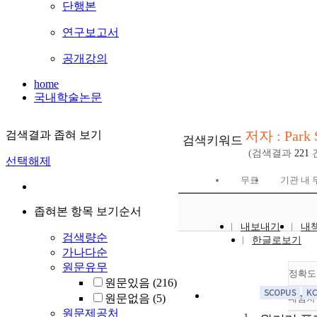
단행본
연구보고서
공개강의
home
국내학술논문
저자 : Park 
검색결과 좁혀 보기
검색키워드
(검색결과
221
선택해제
무료
기관 내 
좁혀본 항목 보기순서
내보내기
내
검색량순
한글로보기
가나다순
원문유무
정확도
원문있음
(216)
원문없음
(5)
내림차
원문제공처