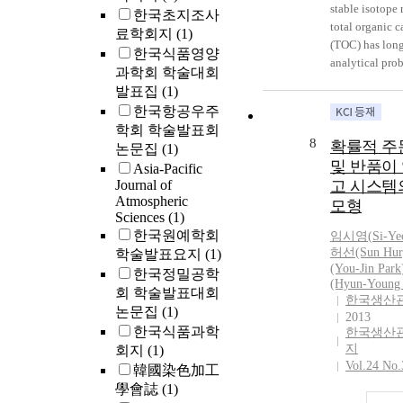
stable isotope 
한국초지조사
total organic 
료학회지
(1)
(TOC) has lon
한국식품영양
analytical pro
과학회 학술대회
limited the use
발표집
(1)
powerful tracer
한국항공우주
biogeochemica
학회 학술발표회
in aquatic syst
8
확률적 주
논문집
(1)
we provide a d
및 반품이
Asia-Pacific
description of 
Journal of
고 시스템
successful cou
Atmospheric
모형
custom-modifie
Sciences
(1)
organic carbon
한국원예학회
임시영(
Si-Ye
nitrogen analy
허선(Sun Hur
학술발표요지
(1)
(Elementar, I
(You-Jin
Park
한국정밀공학
Cube) to an iso
(Hyun-Youn
회 학술발표대회
mass spectrome
한국생산
논문집
(1)
(Isoprime prec
2013
한국식품과학
IRMS). The me
한국생산
지
회지
(1)
based on the w
Vol.24 No.
oxidation of u
韓國染色加工
aqueous sample
學會誌
(1)