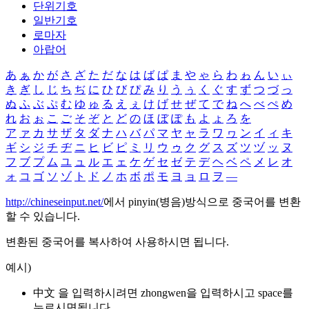
단위기호
일반기호
로마자
아랍어
あ
ぁ
か
が
さ
ざ
た
だ
な
は
ば
ぱ
ま
や
ゃ
ら
わ
ゎ
ん
い
ぃ
き
ぎ
し
じ
ち
ぢ
に
ひ
び
ぴ
み
り
う
ぅ
く
ぐ
す
ず
つ
づ
っ
ぬ
ふ
ぶ
ぷ
む
ゆ
ゅ
る
え
ぇ
け
げ
せ
ぜ
て
で
ね
へ
べ
ぺ
め
れ
お
ぉ
こ
ご
そ
ぞ
と
ど
の
ほ
ぼ
ぽ
も
よ
ょ
ろ
を
ア
ァ
カ
サ
ザ
タ
ダ
ナ
ハ
バ
パ
マ
ヤ
ャ
ラ
ワ
ヮ
ン
イ
ィ
キ
ギ
シ
ジ
チ
ヂ
ニ
ヒ
ビ
ピ
ミ
リ
ウ
ゥ
ク
グ
ス
ズ
ツ
ヅ
ッ
ヌ
フ
ブ
プ
ム
ユ
ュ
ル
エ
ェ
ケ
ゲ
セ
ゼ
テ
デ
ヘ
ベ
ペ
メ
レ
オ
ォ
コ
ゴ
ソ
ゾ
ト
ド
ノ
ホ
ボ
ポ
モ
ヨ
ョ
ロ
ヲ
―
http://chineseinput.net/
에서 pinyin(병음)방식으로 중국어를 변환
할 수 있습니다.
변환된 중국어를 복사하여 사용하시면 됩니다.
예시)
中文 을 입력하시려면
zhongwen
을 입력하시고 space를
누르시면됩니다.