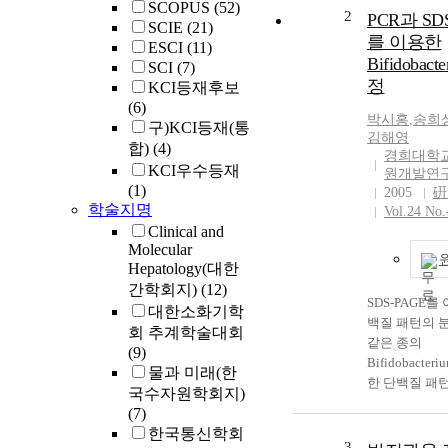
SCOPUS
(52)
2
PCR과 SD
SCIE
(21)
를 이용한
ESCI
(11)
Bifidobact
SCI
(7)
정
KCI등재후보
(6)
박시홍
,
송희
구)KCI등재(통
김해영
합)
(4)
경희대학
KCI우수등재
원개발연
(1)
2005
硏
학술지명
Vol.24 No.
Clinical and
Molecular
Hepatology(대한
간학회지)
(12)
SDS-PAGE를
대한소화기학
백질 패턴의 
회 추계학술대회
같은 종의
(9)
Bifidobacte
물과 미래(한
한 단백질 패
국수자원학회지)
며, 다른 종의
(7)
Bifidobacte
한국통신학회
다른 패턴을 
3