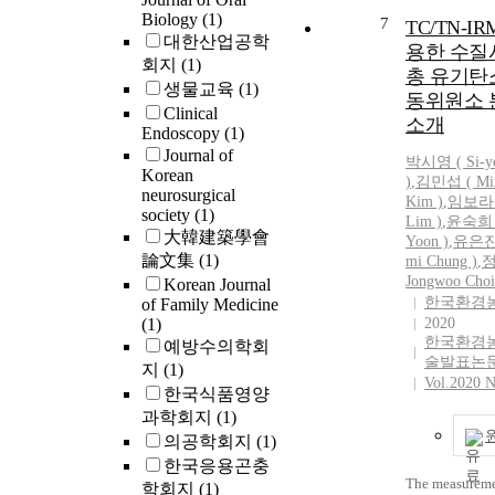
colored steel pl
Biology
(1)
7
TC/TN-I
plates) has be
대한산업공학
용한 수질
prevent the le
회지
(1)
총 유기탄
asbestos fibers
생물교육
(1)
extent, it is be
동위원소 
Clinical
a policy altern
소개
Endoscopy
(1)
remove the slat
Journal of
박시영 (
Si-y
soon as possibl
Korean
)
,
김민섭 ( Min
needed to solv
neurosurgical
Kim )
,
임보라 (
fundamental p
society
(1)
Lim )
,
윤숙희 (
大韓建築學會
Yoon )
,
유은진 
論文集
(1)
mi Chung )
,
정
Jongwoo Choi
Korean Journal
한국환경
of Family Medicine
(1)
2020
한국환경
예방수의학회
술발표논
지
(1)
Vol.2020 N
한국식품영양
과학회지
(1)
의공학회지
(1)
한국응용곤충
The measureme
학회지
(1)