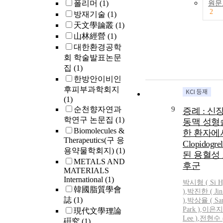
closed reactor
폴리머
(1)
원문
CO<sub>2</su
2
방재기술
(1)
carried over a 
天文學論叢
(1)
and purificati
山林經營
(1)
in a stream of 
대한환경공학
introduced in
회 학술발표논문
via a conventi
집
(1)
split interface
한방안이비인
both quantific
후피부과학회지
δ<sup>13</su
(1)
analysis. Typic
순천향자연과
9
증례 : 신장
repeatability o
학연구 논문집
(1)
δ<sup>13</su
동맥 성형
Biomolecules &
analyses on TO
한 환자에
Therapeutics(구 응
setup is in the 
Clopidog
용약물학회지)
(1)
0.3‰ or better,
된 용혈성
comparable to 
METALS AND
후군
MATERIALS
obtained in a 
International
(1)
conventional 
박시형 (
Si
H
韓國脂質學會
analyzer-IRMS
)
,
박진한 ( Jin
誌
(1)
Typical overal
)
,
박상율 ( San
Park
)
,
이은지 (
blank values 
現代文學理論
Lee )
,
전현수 (
analysis are in
硏究
(1)