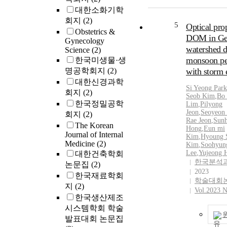
Xe discharge t
content in the 
대한소화기학
human. In orde
peaked at 488
rain gutter wit
identify Bifido
회지
(2)
648[nm].
steel plate (tin
5
Optical prop
spp. in human i
Obstetrics &
the slate roof. 
DOM in Ge
PCR and SDS-
Gynecology
roof houses lo
watershed d
Science
(2)
whole cell pro
Haengmok-ri, A
monsoon pe
한국미생물·생
used. Species-s
Chungcheongn
명공학회지
(2)
primer sets bas
with storm 
and one house
16S rRNA, 16
대한신경과학
constructed wi
Si
Yeong
Park
intergenic spa
회지
(2)
colored steel p
Seob Kim
,
Bo
heat shock pro
한국정밀공학
slate roof were
Lim
,
Pilyong
of three Bifido
Jeon
,
Seoyeon
회지
(2)
collect the sed
Rae Jeon
,
Sun
spp. were cons
the roof rain g
The Korean
Hong
,
Eun mi
using NCBI bl
Journal of Internal
asbestos fiber 
Kim
,
Hyoung 
program (Bifid
Medicine
(2)
calculated by 
Kim
,
Soohyun
adolescentis, 
Lee
,
Yujeong 
대한건축학회
counting meth
and B. bifidu
한국분석
논문집
(2)
polarization m
products using
2023
after pretreatm
한국재료학회
학술대회
primer sets sh
conversion tre
지
(2)
Vol.2023 N
same sizes of 
hydrochloric a
한국생산제조
target genes. 
treatment. The
시스템학회 학술
SDS-PAGE of w
asbestos conten
발표대회 논문집
proteins in bif
four slate roof 