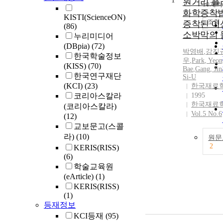
1
원거리 플
10개씩
화학증착
KISTI(ScienceON)
조회
증착된 이
(86)
소박막의 
누리미디어
(DBpia)
(72)
박영배
,
강진
한국학술정보
우
,
Park
,
Yeon
(KISS)
(70)
Bae
,
Gang, Ji
한국연구재단
Si
-U
(KCI)
(23)
한국재료
코리아스칼라
1995
한국재료
(코리아스칼라)
Vol.5 No.6
(12)
교보문고(스콜
라)
(10)
원문
2
KERIS(RISS)
(6)
학술교육원
(eArticle)
(1)
KERIS(RISS)
(1)
등재정보
KCI등재
(95)