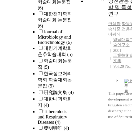
방전관용 
학술대회논문집
것을 확인하였
발 및 특
(6)
SDS-PAGE를
연구
대한전기학회
whole cell pr
학술대회 논문집
분석으로
안성환
,
황동
(6)
Bifidobacte
송시준
,
전용
Journal of
하고 빠르게 
이광식
Microbiology and
있는 가능성을
영남대학
Biotechnology
(6)
술연구소
DNA homolog
대한기계학회
2001
상으로 PCR에
춘추학술대회
(5)
工業技術
에 어려움이 많
학술대회논문
文集
catenulatum, B
Vol.29 No.
집
(5)
Pseudocatenu
한국정보처리
group, B. ani
학회 학술대회논
SDS-PAGE로
문집
(5)
과, B. catenul
硏究論文集
(4)
pseudocatenul
This paper des
대한내과학회
animalis는
development of
질 패턴의 차
지
(4)
tungsten electr
로써 구별이 
discharge tub
Tuberculosis
PCR 수행 시 p
and Respiratory
use of Sputter
Diseases
(4)
은 기존에 보
using plasma.
發明特許
(4)
NCBI blast p
discharge tube