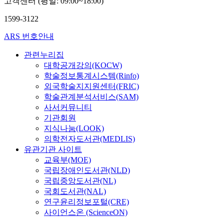
고객센터 (평일: 09:00~18:00)
1599-3122
ARS 번호안내
관련누리집
대학공개강의(KOCW)
학술정보통계시스템(Rinfo)
외국학술지지원센터(FRIC)
학술관계분석서비스(SAM)
사서커뮤니티
기관회원
지식나눔(LOOK)
의학전자도서관(MEDLIS)
유관기관 사이트
교육부(MOE)
국립장애인도서관(NLD)
국립중앙도서관(NL)
국회도서관(NAL)
연구윤리정보포털(CRE)
사이언스온 (ScienceON)