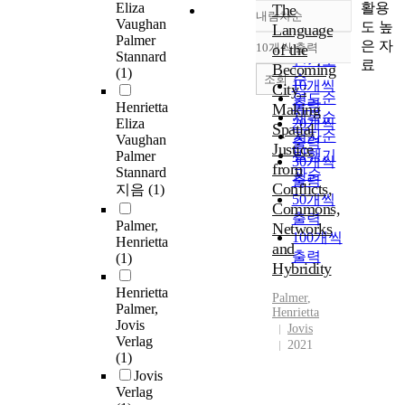
활용
Eliza
The
내림차순
정확도
Vaughan
도 높
Language
Palmer
순
은 자
10개씩 출력
of the
내림차순
Stannard
인기도
료
Becoming
(1)
순
조회
10개씩
City :
연도순
출력
Henrietta
Making
제목순
Eliza
20개씩
Spatial
저자순
Vaughan
출력
Justice
발행기
Palmer
30개씩
from
Stannard
관순
출력
Conflicts,
지음
(1)
50개씩
Commons,
출력
Palmer,
Networks
100개씩
Henrietta
and
출력
(1)
Hybridity
Henrietta
Palmer
,
Palmer,
Henrietta
Jovis
Jovis
Verlag
2021
(1)
Jovis
Verlag