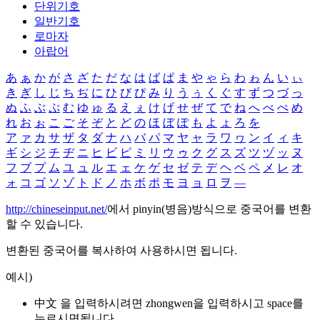
단위기호
일반기호
로마자
아랍어
あ
ぁ
か
が
さ
ざ
た
だ
な
は
ば
ぱ
ま
や
ゃ
ら
わ
ゎ
ん
い
ぃ
き
ぎ
し
じ
ち
ぢ
に
ひ
び
ぴ
み
り
う
ぅ
く
ぐ
す
ず
つ
づ
っ
ぬ
ふ
ぶ
ぷ
む
ゆ
ゅ
る
え
ぇ
け
げ
せ
ぜ
て
で
ね
へ
べ
ぺ
め
れ
お
ぉ
こ
ご
そ
ぞ
と
ど
の
ほ
ぼ
ぽ
も
よ
ょ
ろ
を
ア
ァ
カ
サ
ザ
タ
ダ
ナ
ハ
バ
パ
マ
ヤ
ャ
ラ
ワ
ヮ
ン
イ
ィ
キ
ギ
シ
ジ
チ
ヂ
ニ
ヒ
ビ
ピ
ミ
リ
ウ
ゥ
ク
グ
ス
ズ
ツ
ヅ
ッ
ヌ
フ
ブ
プ
ム
ユ
ュ
ル
エ
ェ
ケ
ゲ
セ
ゼ
テ
デ
ヘ
ベ
ペ
メ
レ
オ
ォ
コ
ゴ
ソ
ゾ
ト
ド
ノ
ホ
ボ
ポ
モ
ヨ
ョ
ロ
ヲ
―
http://chineseinput.net/
에서 pinyin(병음)방식으로 중국어를 변환
할 수 있습니다.
변환된 중국어를 복사하여 사용하시면 됩니다.
예시)
中文 을 입력하시려면
zhongwen
을 입력하시고 space를
누르시면됩니다.