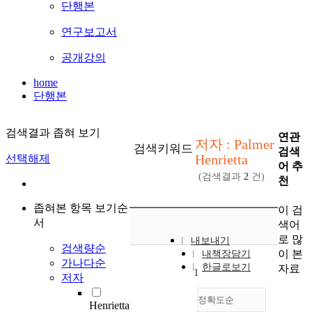
단행본
연구보고서
공개강의
home
단행본
검색결과 좁혀 보기
연관
저자 : Palmer
검색키워드
검색
Henrietta
선택해제
어 추
(검색결과
2
건)
천
좁혀본 항목 보기순
이 검
서
색어
로 많
내보내기
검색량순
이 본
내책장담기
가나다순
한글로보기
자료
1
저자
정확도순
Henrietta