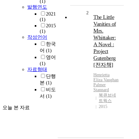
(1)
발행연도
2
2021
The Little
(1)
Vanities of
2015
Mrs.
(1)
작성언어
Whittaker:
한국
A Novel :
어
(1)
Project
영어
Gutenberg
(1)
[전자책]
자료형태
Henrietta
단행
Eliza Vaughan
본
(1)
Palmer
비도
Stannard
북큐브네
서
(1)
트웍스
2015
오늘 본 자료