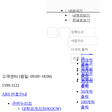
내보내기
내책장담기
한글로보기
정확도순
내림차순
정확도
순
10개씩 출력
내림차순
인기도
순
조회
10개씩
연도순
출력
제목순
20개씩
저자순
출력
고객센터 (평일: 09:00~18:00)
발행기
30개씩
관순
1599-3122
출력
50개씩
ARS 번호안내
출력
100개씩
관련누리집
출력
대학공개강의(KOCW)