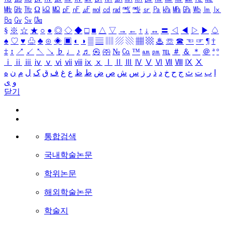
㎒
㎓
㎔
Ω
㏀
㏁
㎊
㎋
㎌
㏖
㏅
㎭
㎮
㎯
㏛
㎩
㎪
㎫
㎬
㏝
㏐
㏓
㏃
㏉
㏜
㏆
§
※
☆
★
○
●
◎
◇
◆
□
■
△
▽
→
←
↑
↓
↔
〓
◁
◀
▷
▶
♤
♠
♡
♥
♧
♣
⊙
◈
▣
◐
◑
▒
▤
▥
▨
▧
▦
▩
♨
☏
☎
☜
☞
¶
†
‡
↕
↗
↙
↖
↘
♭
♩
♪
♬
㉿
㈜
№
㏇
™
㏂
㏘
℡
＃
＆
＊
＠
ª
º
ⅰ
ⅱ
ⅲ
ⅳ
ⅴ
ⅵ
ⅶ
ⅷ
ⅸ
ⅹ
Ⅰ
Ⅱ
Ⅲ
Ⅳ
Ⅴ
Ⅵ
Ⅶ
Ⅷ
Ⅸ
Ⅹ
ا
ب
ت
ث
ج
ح
خ
د
ذ
ر
ز
س
ش
ص
ض
ط
ظ
ع
غ
ف
ق
ک
ل
م
ن
ه
و
ی
닫기
통합검색
국내학술논문
학위논문
해외학술논문
학술지