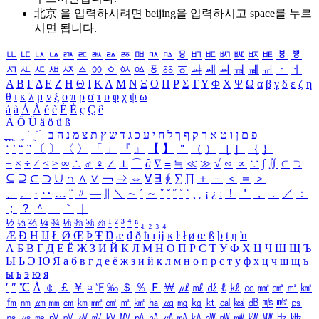
北京 을 입력하시려면
beijing
을 입력하시고 space를 누르
시면 됩니다.
ㅥ
ㅦ
ㅧ
ㅨ
ㅩ
ㅪ
ㅫ
ㅬ
ㅭ
ㅮ
ㅯ
ㅰ
ㅱ
ㅲ
ㅳ
ㅴ
ㅵ
ㅶ
ㅷ
ㅸ
ㅹ
ㅺ
ㅻ
ㅼ
ㅽ
ㅾ
ㅿ
ㆀ
ㆁ
ㆂ
ㆃ
ㆄ
ㆅ
ㆆ
ㆇ
ㆈ
ㆉ
ㆊ
ㆋ
ㆌ
ㆍ
ㆎ
Α
Β
Γ
Δ
Ε
Ζ
Η
Θ
Ι
Κ
Λ
Μ
Ν
Ξ
Ο
Π
Ρ
Σ
Τ
Υ
Φ
Χ
Ψ
Ω
α
β
γ
δ
ε
ζ
η
θ
ι
κ
λ
μ
ν
ξ
ο
π
ρ
σ
τ
υ
φ
χ
ψ
ω
á
à
Á
À
é
è
É
È
ç
Ç
ê
Ä
Ö
Ü
ä
ö
ü
ß
ְ
ֳ
ֲ
ֱ
ָ
ַ
ֵ
ֶ
ִ
ֹ
ּ
ֻ
ׂ
ׁ
ּ
ב
ה
נ
מ
צ
ת
ץ
ש
ד
ג
כ
ע
י
ח
ל
ך
ף
ק
ר
א
ט
ו
ן
ם
פ
‘
’
“
”
〔
〕
〈
〉
「
」
『
』
【
】
＂
（
）
［
］
｛
｝
±
×
÷
≠
≤
≥
∞
∴
♂
♀
∠
⊥
⌒
∂
∇
≡
≒
≪
≫
√
∽
∝
∵
∫
∬
∈
∋
⊆
⊇
⊂
⊃
∪
∩
∧
∨
￢
⇒
⇔
∀
∃
∮
∑
∏
＋
－
＜
＝
＞
、
。
·
‥
…
¨
〃
―
∥
＼
∼
´
～
ˇ
˘
˝
˚
˙
¸
˛
¡
¿
ː
！
＇
，
．
／
：
；
？
＾
＿
｀
｜
½
⅓
⅔
¼
¾
⅛
⅜
⅝
⅞
¹
²
³
⁴
ⁿ
₁
₂
₃
₄
Æ
Ð
Ħ
Ĳ
Ł
Ø
Œ
Þ
Ŧ
Ŋ
æ
đ
ð
ħ
ı
ĳ
ĸ
ŀ
ł
ø
œ
ß
þ
ŧ
ŋ
ŉ
А
Б
В
Г
Д
Е
Ё
Ж
З
И
Й
К
Л
М
Н
О
П
Р
С
Т
У
Ф
Х
Ц
Ч
Ш
Щ
Ъ
Ы
Ь
Э
Ю
Я
а
б
в
г
д
е
ё
ж
з
и
й
к
л
м
н
о
п
р
с
т
у
ф
х
ц
ч
ш
щ
ъ
ы
ь
э
ю
я
′
″
℃
Å
￠
￡
￥
¤
℉
‰
＄
％
Ｆ
￦
㎕
㎖
㎗
ℓ
㎘
㏄
㎣
㎤
㎥
㎦
㎙
㎚
㎛
㎜
㎝
㎞
㎟
㎠
㎡
㎢
㏊
㎍
㎎
㎏
㏏
㎈
㎉
㏈
㎧
㎨
㎰
㎱
㎲
㎳
㎴
㎵
㎶
㎷
㎸
㎹
㎀
㎁
㎂
㎃
㎄
㎺
㎻
㎽
㎾
㎿
㎐
㎑