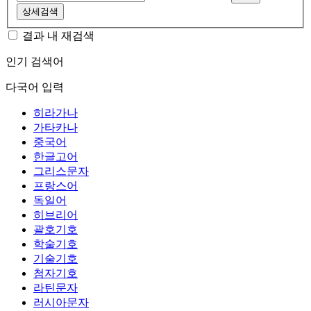
상세검색
결과 내 재검색
인기 검색어
다국어 입력
히라가나
가타카나
중국어
한글고어
그리스문자
프랑스어
독일어
히브리어
괄호기호
학술기호
기술기호
첨자기호
라틴문자
러시아문자