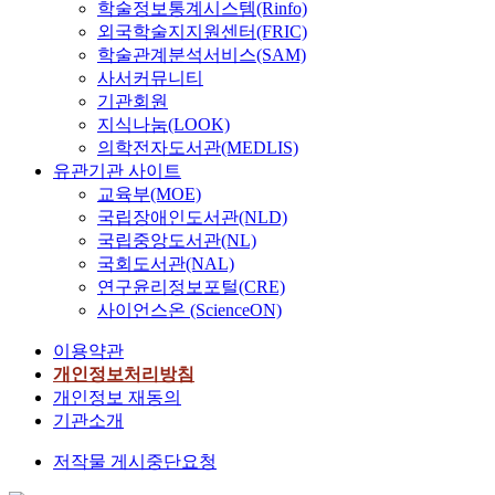
학술정보통계시스템(Rinfo)
외국학술지지원센터(FRIC)
학술관계분석서비스(SAM)
사서커뮤니티
기관회원
지식나눔(LOOK)
의학전자도서관(MEDLIS)
유관기관 사이트
교육부(MOE)
국립장애인도서관(NLD)
국립중앙도서관(NL)
국회도서관(NAL)
연구윤리정보포털(CRE)
사이언스온 (ScienceON)
이용약관
개인정보처리방침
개인정보 재동의
기관소개
저작물 게시중단요청