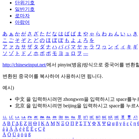
단위기호
일반기호
로마자
아랍어
あ
ぁ
か
が
さ
ざ
た
だ
な
は
ば
ぱ
ま
や
ゃ
ら
わ
ゎ
ん
い
ぃ
き
こ
ご
そ
ぞ
と
ど
の
ほ
ぼ
ぽ
も
よ
ょ
ろ
を
ア
ァ
カ
サ
ザ
タ
ダ
ナ
ハ
バ
パ
マ
ヤ
ャ
ラ
ワ
ヮ
ン
イ
ィ
キ
ギ
ソ
ゾ
ト
ド
ノ
ホ
ボ
ポ
モ
ヨ
ョ
ロ
ヲ
―
http://chineseinput.net/
에서 pinyin(병음)방식으로 중국어를 변환
변환된 중국어를 복사하여 사용하시면 됩니다.
예시)
中文 을 입력하시려면
zhongwen
을 입력하시고 space를
北京 을 입력하시려면
beijing
을 입력하시고 space를 누르
ㅥ
ㅦ
ㅧ
ㅨ
ㅩ
ㅪ
ㅫ
ㅬ
ㅭ
ㅮ
ㅯ
ㅰ
ㅱ
ㅲ
ㅳ
ㅴ
ㅵ
ㅶ
ㅷ
ㅸ
ㅹ
ㅺ
Α
Β
Γ
Δ
Ε
Ζ
Η
Θ
Ι
Κ
Λ
Μ
Ν
Ξ
Ο
Π
Ρ
Σ
Τ
Υ
Φ
Χ
Ψ
Ω
α
β
γ
δ
ε
ζ
η
á
à
Á
À
é
è
É
È
ç
Ç
ê
Ä
Ö
Ü
ä
ö
ü
ß