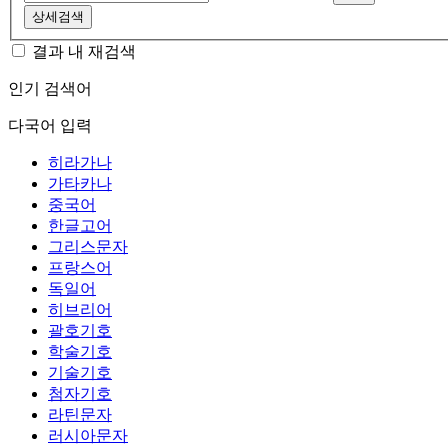
상세검색
결과 내 재검색
인기 검색어
다국어 입력
히라가나
가타카나
중국어
한글고어
그리스문자
프랑스어
독일어
히브리어
괄호기호
학술기호
기술기호
첨자기호
라틴문자
러시아문자