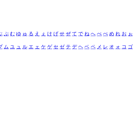
ぶ
ぷ
む
ゆ
ゅ
る
え
ぇ
け
げ
せ
ぜ
て
で
ね
へ
べ
ぺ
め
れ
お
ぉ
プ
ム
ユ
ュ
ル
エ
ェ
ケ
ゲ
セ
ゼ
テ
デ
ヘ
ベ
ペ
メ
レ
オ
ォ
コ
ゴ