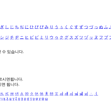
ぎ
し
じ
ち
ぢ
に
ひ
び
ぴ
み
り
う
ぅ
く
ぐ
す
ず
つ
づ
っ
ぬ
ふ
シ
ジ
チ
ヂ
ニ
ヒ
ビ
ピ
ミ
リ
ウ
ゥ
ク
グ
ス
ズ
ツ
ヅ
ッ
ヌ
フ
ブ
할 수 있습니다.
누르시면됩니다.
시면 됩니다.
ㅻ
ㅼ
ㅽ
ㅾ
ㅿ
ㆀ
ㆁ
ㆂ
ㆃ
ㆄ
ㆅ
ㆆ
ㆇ
ㆈ
ㆉ
ㆊ
ㆋ
ㆌ
ㆍ
ㆎ
θ
ι
κ
λ
μ
ν
ξ
ο
π
ρ
σ
τ
υ
φ
χ
ψ
ω