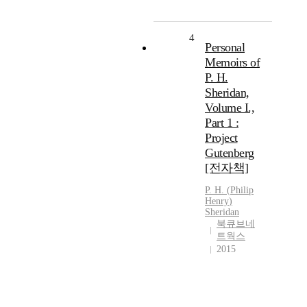
4
Personal
Memoirs of
P. H.
Sheridan,
Volume I.,
Part 1 :
Project
Gutenberg
[전자책]
P.
H.
(
Philip
Henry
)
Sheridan
북큐브네
트웍스
2015