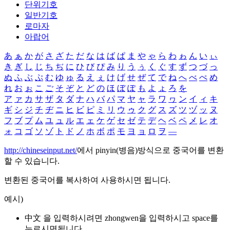
단위기호
일반기호
로마자
아랍어
あ
ぁ
か
が
さ
ざ
た
だ
な
は
ば
ぱ
ま
や
ゃ
ら
わ
ゎ
ん
い
ぃ
き
ぎ
し
じ
ち
ぢ
に
ひ
び
ぴ
み
り
う
ぅ
く
ぐ
す
ず
つ
づ
っ
ぬ
ふ
ぶ
ぷ
む
ゆ
ゅ
る
え
ぇ
け
げ
せ
ぜ
て
で
ね
へ
べ
ぺ
め
れ
お
ぉ
こ
ご
そ
ぞ
と
ど
の
ほ
ぼ
ぽ
も
よ
ょ
ろ
を
ア
ァ
カ
サ
ザ
タ
ダ
ナ
ハ
バ
パ
マ
ヤ
ャ
ラ
ワ
ヮ
ン
イ
ィ
キ
ギ
シ
ジ
チ
ヂ
ニ
ヒ
ビ
ピ
ミ
リ
ウ
ゥ
ク
グ
ス
ズ
ツ
ヅ
ッ
ヌ
フ
ブ
プ
ム
ユ
ュ
ル
エ
ェ
ケ
ゲ
セ
ゼ
テ
デ
ヘ
ベ
ペ
メ
レ
オ
ォ
コ
ゴ
ソ
ゾ
ト
ド
ノ
ホ
ボ
ポ
モ
ヨ
ョ
ロ
ヲ
―
http://chineseinput.net/
에서 pinyin(병음)방식으로 중국어를 변환
할 수 있습니다.
변환된 중국어를 복사하여 사용하시면 됩니다.
예시)
中文 을 입력하시려면
zhongwen
을 입력하시고 space를
누르시면됩니다.