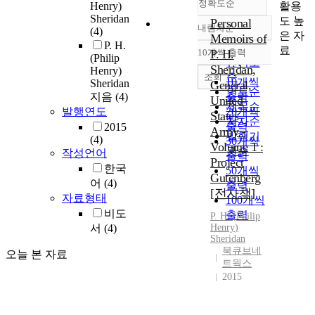
정확도순
활용
Henry)
Sheridan
도 높
Personal
내림차순
(4)
정확도
은 자
Memoirs of
P. H.
순
료
10개씩 출력
P. H.
내림차순
(Philip
인기도
Sheridan,
Henry)
순
조회
10개씩
Sheridan
General,
연도순
지음
(4)
출력
United
제목순
발행연도
20개씩
States
저자순
출력
2015
Army -
발행기
(4)
30개씩
Volume 1 :
관순
작성언어
출력
Project
한국
50개씩
Gutenberg
어
(4)
출력
[전자책]
자료형태
100개씩
비도
출력
P.
H.
(
Philip
서
(4)
Henry
)
Sheridan
북큐브네
오늘 본 자료
트웍스
2015