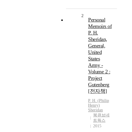
2
Personal
Memoirs of
P. H.
Sheridan,
General,
United
States
Army -
Volume 2 :
Project
Gutenberg
[전자책]
P.
H.
(
Philip
Henry
)
Sheridan
북큐브네
트웍스
2015