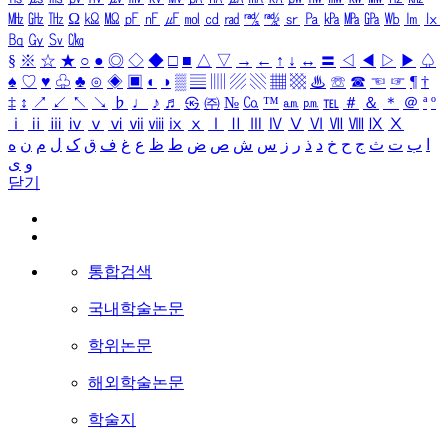
㎒
㎓
㎔
Ω
㏀
㏁
㎊
㎋
㎌
㏖
㏅
㎭
㎮
㎯
㏛
㎩
㎪
㎫
㎬
㏝
㏐
㏓
㏃
㏉
㏜
㏆
§
※
☆
★
○
●
◎
◇
◆
□
■
△
▽
→
←
↑
↓
↔
〓
◁
◀
▷
▶
♤
♠
♡
♥
♧
♣
⊙
◈
▣
◐
◑
▒
▤
▥
▨
▧
▦
▩
♨
☏
☎
☜
☞
¶
†
‡
↕
↗
↙
↖
↘
♭
♩
♪
♬
㉿
㈜
№
㏇
™
㏂
㏘
℡
＃
＆
＊
＠
ª
º
ⅰ
ⅱ
ⅲ
ⅳ
ⅴ
ⅵ
ⅶ
ⅷ
ⅸ
ⅹ
Ⅰ
Ⅱ
Ⅲ
Ⅳ
Ⅴ
Ⅵ
Ⅶ
Ⅷ
Ⅸ
Ⅹ
ا
ب
ت
ث
ج
ح
خ
د
ذ
ر
ز
س
ش
ص
ض
ط
ظ
ع
غ
ف
ق
ک
ل
م
ن
ه
و
ی
닫기
통합검색
국내학술논문
학위논문
해외학술논문
학술지