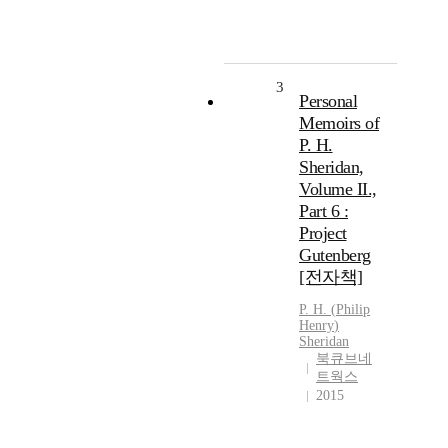
3
Personal
Memoirs of
P. H.
Sheridan,
Volume II.,
Part 6 :
Project
Gutenberg
[전자책]
P.
H.
(
Philip
Henry
)
Sheridan
북큐브네
트웍스
2015