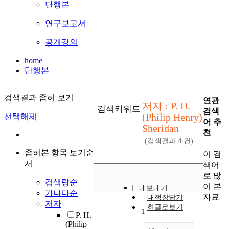
단행본
연구보고서
공개강의
home
단행본
검색결과 좁혀 보기
연관
저자 : P. H.
검색키워드
검색
(Philip Henry)
선택해제
어 추
Sheridan
천
(검색결과
4
건)
좁혀본 항목 보기순
이 검
서
색어
로 많
검색량순
이 본
내보내기
가나다순
자료
내책장담기
저자
한글로보기
1
P. H.
(Philip