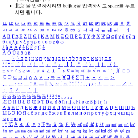
北京 을 입력하시려면
beijing
을 입력하시고 space를 누르
시면 됩니다.
ㅥ
ㅦ
ㅧ
ㅨ
ㅩ
ㅪ
ㅫ
ㅬ
ㅭ
ㅮ
ㅯ
ㅰ
ㅱ
ㅲ
ㅳ
ㅴ
ㅵ
ㅶ
ㅷ
ㅸ
ㅹ
ㅺ
ㅻ
ㅼ
ㅽ
ㅾ
ㅿ
ㆀ
ㆁ
ㆂ
ㆃ
ㆄ
ㆅ
ㆆ
ㆇ
ㆈ
ㆉ
ㆊ
ㆋ
ㆌ
ㆍ
ㆎ
Α
Β
Γ
Δ
Ε
Ζ
Η
Θ
Ι
Κ
Λ
Μ
Ν
Ξ
Ο
Π
Ρ
Σ
Τ
Υ
Φ
Χ
Ψ
Ω
α
β
γ
δ
ε
ζ
η
θ
ι
κ
λ
μ
ν
ξ
ο
π
ρ
σ
τ
υ
φ
χ
ψ
ω
á
à
Á
À
é
è
É
È
ç
Ç
ê
Ä
Ö
Ü
ä
ö
ü
ß
ְ
ֳ
ֲ
ֱ
ָ
ַ
ֵ
ֶ
ִ
ֹ
ּ
ֻ
ׂ
ׁ
ּ
ב
ה
נ
מ
צ
ת
ץ
ש
ד
ג
כ
ע
י
ח
ל
ך
ף
ק
ר
א
ט
ו
ן
ם
פ
‘
’
“
”
〔
〕
〈
〉
「
」
『
』
【
】
＂
（
）
［
］
｛
｝
±
×
÷
≠
≤
≥
∞
∴
♂
♀
∠
⊥
⌒
∂
∇
≡
≒
≪
≫
√
∽
∝
∵
∫
∬
∈
∋
⊆
⊇
⊂
⊃
∪
∩
∧
∨
￢
⇒
⇔
∀
∃
∮
∑
∏
＋
－
＜
＝
＞
、
。
·
‥
…
¨
〃
―
∥
＼
∼
´
～
ˇ
˘
˝
˚
˙
¸
˛
¡
¿
ː
！
＇
，
．
／
：
；
？
＾
＿
｀
｜
½
⅓
⅔
¼
¾
⅛
⅜
⅝
⅞
¹
²
³
⁴
ⁿ
₁
₂
₃
₄
Æ
Ð
Ħ
Ĳ
Ł
Ø
Œ
Þ
Ŧ
Ŋ
æ
đ
ð
ħ
ı
ĳ
ĸ
ŀ
ł
ø
œ
ß
þ
ŧ
ŋ
ŉ
А
Б
В
Г
Д
Е
Ё
Ж
З
И
Й
К
Л
М
Н
О
П
Р
С
Т
У
Ф
Х
Ц
Ч
Ш
Щ
Ъ
Ы
Ь
Э
Ю
Я
а
б
в
г
д
е
ё
ж
з
и
й
к
л
м
н
о
п
р
с
т
у
ф
х
ц
ч
ш
щ
ъ
ы
ь
э
ю
я
′
″
℃
Å
￠
￡
￥
¤
℉
‰
＄
％
Ｆ
￦
㎕
㎖
㎗
ℓ
㎘
㏄
㎣
㎤
㎥
㎦
㎙
㎚
㎛
㎜
㎝
㎞
㎟
㎠
㎡
㎢
㏊
㎍
㎎
㎏
㏏
㎈
㎉
㏈
㎧
㎨
㎰
㎱
㎲
㎳
㎴
㎵
㎶
㎷
㎸
㎹
㎀
㎁
㎂
㎃
㎄
㎺
㎻
㎽
㎾
㎿
㎐
㎑