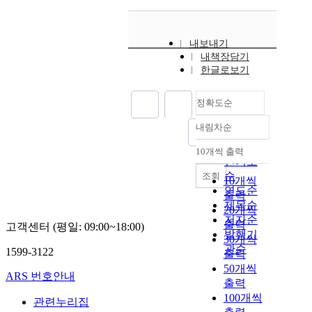
내보내기
내책장담기
한글로보기
정확도순
내림차순
정확도
순
10개씩 출력
내림차순
인기도
순
조회
10개씩
연도순
출력
제목순
20개씩
저자순
출력
고객센터 (평일: 09:00~18:00)
발행기
30개씩
관순
1599-3122
출력
50개씩
ARS 번호안내
출력
100개씩
관련누리집